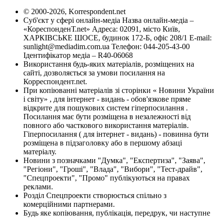
© 2000-2026, Korrespondent.net
Суб'єкт у сфері онлайн-медіа Назва онлайн-медіа –
«КореспонденТ.net» Адреса: 02091, місто Київ,
ХАРКІВСЬКЕ ШОСЕ, будинок 172-Б, офіс 208/1 E-mail:
sunlight@mediadim.com.ua
Телефон: 044-205-43-00
Ідентифікатор медіа – R40-06068
Використання будь-яких матеріалів, розміщених на
сайті, дозволяється за умови посилання на
Корреспондент.net.
При копіюванні матеріалів зі сторінки « Новини України
і світу» , для інтернет - видань - обов'язкове пряме
відкрите для пошукових систем гіперпосилання .
Посилання має бути розміщена в незалежності від
повного або часткового використання матеріалів.
Гіперпосилання ( для інтернет - видань) - повинна бути
розміщена в підзаголовку або в першому абзаці
матеріалу.
Новини з позначками "Думка", "Експертиза", "Заява",
"Регіони", "Гроші", "Влада", "Вибори", "Тест-драйв",
"Спецпроекти", "Промо" публікуються на правах
реклами.
Розділ Спецпроекти створюється спільно з
комерційними партнерами.
Будь яке копіювання, публікація, передрук, чи наступне