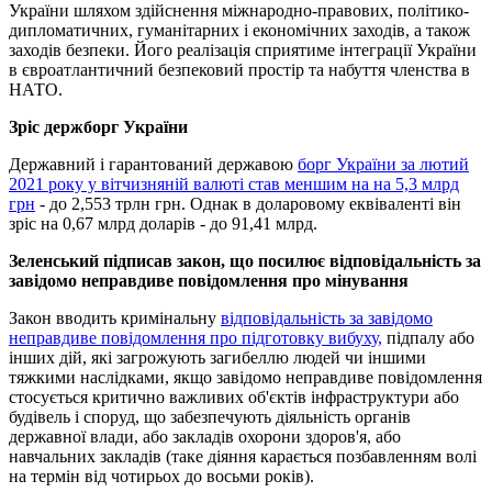
України шляхом здійснення міжнародно-правових, політико-
дипломатичних, гуманітарних і економічних заходів, а також
заходів безпеки. Його реалізація сприятиме інтеграції України
в євроатлантичний безпековий простір та набуття членства в
НАТО.
Зріс держборг України
Державний і гарантований державою
борг України за лютий
2021 року у вітчизняній валюті став меншим на на 5,3 млрд
грн
- до 2,553 трлн грн. Однак в доларовому еквіваленті він
зріс на 0,67 млрд доларів - до 91,41 млрд.
Зеленський підписав закон, що посилює відповідальність за
завідомо неправдиве повідомлення про мінування
Закон вводить кримінальну
відповідальність за завідомо
неправдиве повідомлення про підготовку вибуху,
підпалу або
інших дій, які загрожують загибеллю людей чи іншими
тяжкими наслідками, якщо завідомо неправдиве повідомлення
стосується критично важливих об'єктів інфраструктури або
будівель і споруд, що забезпечують діяльність органів
державної влади, або закладів охорони здоров'я, або
навчальних закладів (таке діяння карається позбавленням волі
на термін від чотирьох до восьми років).