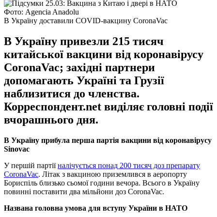
Фото: Agencia Anadolu
В Україну доставили COVID-вакцину CoronaVac
В Україну привезли 215 тисяч
китайської вакцини від коронавірусу
CoronaVac; західні партнери
допомагають Україні та Грузії
наблизитися до членства.
Корреспондент.net виділяє головні події
вчорашнього дня.
В Україну прибула перша партія вакцини від коронавірусу
Sinovac
У першій партії
налічується понад 200 тисяч доз препарату
CoronaVac
. Літак з вакциною приземлився в аеропорту
Бориспіль близько сьомої години вечора. Всього в Україну
повинні поставити два мільйони доз CoronaVac.
Названа головна умова для вступу України в НАТО