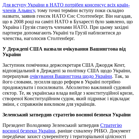
Для вступу України в НАТО потрібен консенсус всіх країн-
членів Альянсу
, тому точні терміни вступу поки складно
назвати, заявив генсек НАТО Єнс Столтенберг. Він нагадав,
що в 2008 році на саміті НАТО в Бухаресті було заявлено, що
Україна і Грузія стануть членами НАТО. При цьому західні
партнери допомагають Україні та Грузії наблизитися до
членства, наголосив Столтенберг.
У Держдепі США назвали очікування Вашингтона від
України
Заступник помічника держсекретаря США Джордж Кент,
відповідальний в Держдепі за політику США щодо України,
перерахував
очікування Вашингтона щодо України
. Так, за
його словами, зусилля щодо реформ в Україні потрібно
продовжувати і посилювати. Абсолютно важливий судовий
сектор. Те, як українська влада вийде з конституційної кризи,
створеної Конституційним судом, який підриває і відкладає
зміни, є справжнім викликом для українців.
Зеленський затвердив стратегію воєнної безпеки України
Президент Володимир Зеленський затвердив
Стратегію
воєнної безпеки України
, раніше схвалену РНБО. Документ
передбачає захист суверенітету і територіальної цілісності