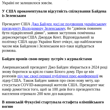
Україні не залишилося зовсім.
У США прокоментували відсутність спілкування Байдена
із Зеленським
Президент США
Джо Байден досі не подзвонив українському
президенту Володимиру Зеленському
, бо "дзвінок повинен
бути підкріплений діями", заявив заступник помічника
держсекретаря США Джордж Кент. Відповідальний за
політику США щодо України Кент очікує, що найближчим
часом між Байденом і Зеленським все-таки відбудеться
розмова.
Байден провів свою першу зустріч з журналістами
Американський президент Джо Байден збирається в 2024 році
знову боротися за крісло глави Білого дому. Про це він
розповів
під час своєї першої публічної прес-конференції
як
лідер США. Також Байден заявив про свою нову мету, що
стосується COVID-вакцинації жителів США. Президент має
намір домогтися того, щоб за 100 днів його президентства
населення отримало 200 млн доз вакцини.
В японській Фукусімі стартувала естафета олімпійського
вогню