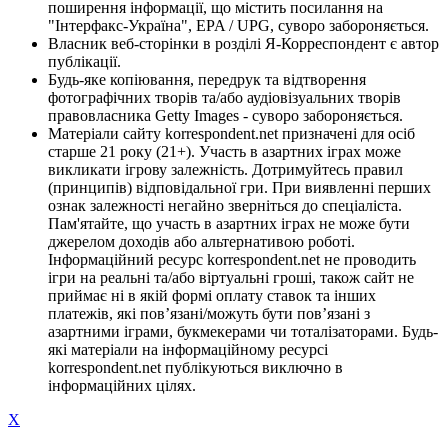
поширення інформації, що містить посилання на
"Інтерфакс-Україна", EPA / UPG, суворо забороняється.
Власник веб-сторінки в розділі Я-Корреспондент є автор
публікації.
Будь-яке копіювання, передрук та відтворення
фотографічних творів та/або аудіовізуальних творів
правовласника Getty Images - суворо забороняється.
Матеріали сайту korrespondent.net призначені для осіб
старше 21 року (21+). Участь в азартних іграх може
викликати ігрову залежність. Дотримуйтесь правил
(принципів) відповідальної гри. При виявленні перших
ознак залежності негайно зверніться до спеціаліста.
Пам'ятайте, що участь в азартних іграх не може бути
джерелом доходів або альтернативою роботі.
Інформаційний ресурс korrespondent.net не проводить
ігри на реальні та/або віртуальні гроші, також сайт не
приймає ні в якій формі оплату ставок та інших
платежів, які пов’язані/можуть бути пов’язані з
азартними іграми, букмекерами чи тоталізаторами. Будь-
які матеріали на інформаційному ресурсі
korrespondent.net публікуються виключно в
інформаційних цілях.
X