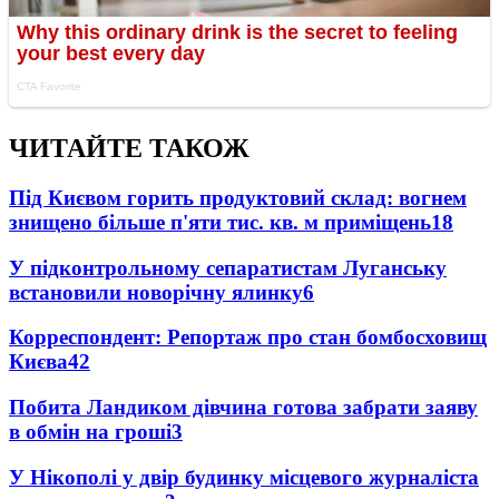
ЧИТАЙТЕ ТАКОЖ
Під Києвом горить продуктовий склад: вогнем
знищено більше п'яти тис. кв. м приміщень
18
У підконтрольному сепаратистам Луганську
встановили новорічну ялинку
6
Корреспондент: Репортаж про стан бомбосховищ
Києва
4
2
Побита Ландиком дівчина готова забрати заяву
в обмін на гроші
3
У Нікополі у двір будинку місцевого журналіста