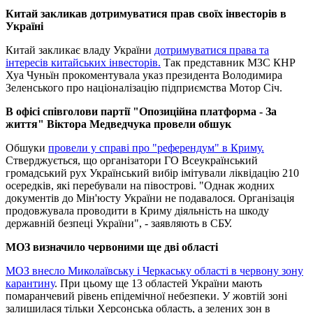
Китай закликав дотримуватися прав своїх інвесторів в
Україні
Китай закликає владу України
дотримуватися права та
інтересів китайських інвесторів.
Так представник МЗС КНР
Хуа Чуньїн прокоментувала указ президента Володимира
Зеленського про націоналізацію підприємства Мотор Січ.
В офісі співголови партії "Опозиційна платформа - За
життя" Віктора Медведчука провели обшук
Обшуки
провели у справі про "референдум" в Криму.
Стверджується, що організатори ГО Всеукраїнський
громадський рух Український вибір імітували ліквідацію 210
осередків, які перебували на півострові. "Однак жодних
документів до Мін'юсту України не подавалося. Організація
продовжувала проводити в Криму діяльність на шкоду
державній безпеці України", - заявляють в СБУ.
МОЗ визначило червоними ще дві області
МОЗ внесло Миколаївську і Черкаську області в червону зону
карантину
. При цьому ще 13 областей України мають
помаранчевий рівень епідемічної небезпеки. У жовтій зоні
залишилася тільки Херсонська область, а зелених зон в