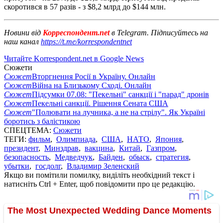
скоротився в 57 разів - з $8,2 млрд до $144 млн.
Новини від
Корреспондент.net
в Telegram. Підписуйтесь на
наш канал
https://t.me/korrespondentnet
Читайте Korrespondent.net в Google News
Сюжети
Сюжет
Вторгнення Росії в Україну. Онлайн
Сюжет
Війна на Близькому Сході. Онлайн
Сюжет
Підсумки 07.08: "Пекельні" санкції і "парад" дронів
Сюжет
Пекельні санкції. Рішення Сената США
Сюжет
"Полювати на лучника, а не на стрілу". Як Україні
боротись з балістикою
СПЕЦТЕМА:
Сюжети
ТЕГИ:
фильм
,
Олимпиада
,
США
,
НАТО
,
Япония
,
президент
,
Минздрав
,
вакцина
,
Китай
,
Газпром
,
безопасность
,
Медведчук
,
Байден
,
обыск
,
стратегия
,
убытки
,
госдолг
,
Владимир Зеленский
Якщо ви помітили помилку, виділіть необхідний текст і
натисніть Ctrl + Enter, щоб повідомити про це редакцію.