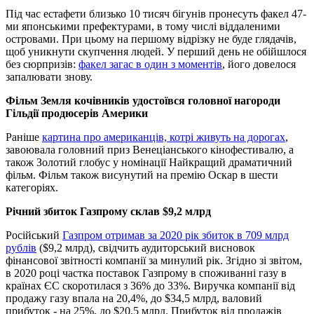
Під час естафети близько 10 тисяч бігунів пронесуть факел 47-
ми японськими префектурами, в тому числі віддаленими
островами. При цьому на першому відрізку не буде глядачів,
щоб уникнути скупчення людей. У перший день не обійшлося
без сюрпризів:
факел загас в один з моментів
, його довелося
запалювати знову.
Фільм Земля кочівників удостоївся головної нагороди
Гільдії продюсерів Америки
Раніше
картина про американців, котрі живуть на дорогах
,
завоювала головний приз Венеціанського кінофестивалю, а
також Золотий глобус у номінації Найкращий драматичний
фільм. Фільм також висунутий на премію Оскар в шести
категоріях.
Річний збиток Газпрому склав $9,2 млрд
Російський
Газпром отримав за 2020 рік збиток в 709 млрд
рублів
($9,2 млрд), свідчить аудиторський висновок
фінансової звітності компанії за минулий рік. Згідно зі звітом,
в 2020 році частка поставок Газпрому в споживанні газу в
країнах ЄС скоротилася з 36% до 33%. Виручка компанії від
продажу газу впала на 20,4%, до $34,5 млрд, валовий
прибуток - на 25%, до $20,5 млрд. Прибуток від продажів