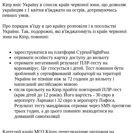
Кіпр вніс Україну в список країн червоної зони, що дозволяє
українцям з 1 квітня в'їжджати на острів, дотримуючись
певних умов.
Про порядок в'їзду в цю країну розповіли і в посольстві
України. Так, подорожні, які в'їжджатимуть із країн червоної
зони на Кіпр, повинні:
зареєструватися на платформі CyprusFlightPass
отримати особисту картку доступу до вильоту
отримати негативний результат ПЛР-тесту на
коронавірус. Це стосується і дітей. Тест повинен бути
зроблений у сертифікованій лабораторії на території
України не пізніше ніж за 72 години до вильоту і
написаний англійською мовою
після прильоту на Кіпр пройти повторний ПЛР-тест
(крім дітей до 12 років). Його вартість - 30 євро в
аеропорту Ларнаки і 32 євро в аеропорту Пафоса.
Результат тесту мандрівник отримає через SMS протягом
трьох годин, а до цього повинен знаходитися на
домашній самоізоляції
Категорії країн МОЗ Кіпру переглядатиме щотижня на