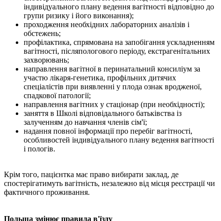
індивідуального плану ведення вагітності відповідно до
групи ризику і його виконання);
проходження необхідних лабораторних аналізів і
обстежень;
профілактика, спрямована на запобігання ускладненням
вагітності, післяпологового періоду, екстрагенітальних
захворювань;
направлення вагітної в перинатальний консиліум за
участю лікаря-генетика, профільних дитячих
спеціалістів при виявленні у плода ознак вродженої,
спадкової патології;
направлення вагітних у стаціонар (при необхідності);
заняття в Школі відповідального батьківства із
залученням до навчання членів сім'ї;
надання повної інформації про перебіг вагітності,
особливостей індивідуального плану ведення вагітності
і пологів.
Крім того, пацієнтка має право вибирати заклад, де
спостерігатимуть вагітність, незалежно від місця реєстрації чи
фактичного проживання.
Польща змінює правила в'їзду