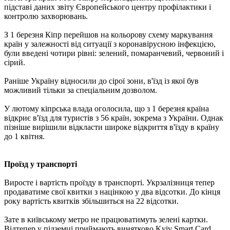
підставі даних звіту Європейського центру профілактики і
контролю захворювань.
З 1 березня Кіпр перейшов на кольорову схему маркування
країн у залежності від ситуації з коронавірусною інфекцією,
були введені чотири рівні: зелений, помаранчевий, червоний і
сірий.
Раніше Україну відносили до сірої зони, в'їзд із якої був
можливий тільки за спеціальним дозволом.
У лютому кіпрська влада оголосила, що з 1 березня країна
відкриє в'їзд для туристів з 56 країн, зокрема з України. Однак
пізніше вирішили відкласти широке відкриття в'їзду в країну
до 1 квітня.
Проїзд у транспорті
Виросте і вартість проїзду в транспорті. Укрзалізниця тепер
продаватиме свої квитки з націнкою у два відсотки. До кінця
року вартість квитків збільшиться на 22 відсотки.
Зате в київському метро не працюватимуть зелені картки.
Відтепер у підземці приймають винятково Kyiv Smart Card,