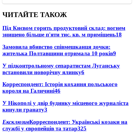
ЧИТАЙТЕ ТАКОЖ
Під Києвом горить продуктовий склад: вогнем
знищено більше п'яти тис. кв. м приміщень
18
Замовила вбивство співмешканця дочки:
жителька Полтавщини отримала 10 років
9
У підконтрольному сепаратистам Луганську
встановили новорічну ялинку
6
Корреспондент: Історія кохання польського
короля на Галичині
4
6
У Нікополі у двір будинку місцевого журналіста
кинули гранату
3
Ексклюзив
Корреспондент: Українські козаки на
службі у європейців та татар
3
25