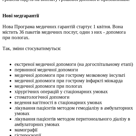
Нові медгарантії
Нова Програма медичних гарантій стартує 1 квітня. Вона
містить 36 пакетів медичних послуг, один з них - допомога
при пологах.
Так, зміни стосуватимуться:
екстреної медичної допомоги (на догоспітальному етапі)
первинної медичної допомоги
медичної допомоги при гострому мозковому інсульті
медичної допомоги при гострому інфаркті міокарда
медичної допомоги при пологах
хірургічних операцій у стаціонарних умовах
стоматологічної допомоги
ведення вагітності в стаціонарних умовах
лікування пацієнтів методом гемодіалізу в амбулаторних
умовах
лікування пацієнтів методом перитонеального діалізу в
амбулаторних умовах
мамографії
гістероскопії