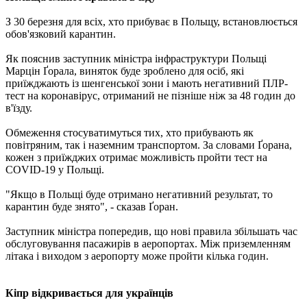
З 30 березня для всіх, хто прибуває в Польщу, встановлюється
обов'язковий карантин.
Як пояснив заступник міністра інфраструктури Польщі
Марцін Ґорала, виняток буде зроблено для осіб, які
приїжджають із шенгенської зони і мають негативний ПЛР-
тест на коронавірус, отриманий не пізніше ніж за 48 годин до
в'їзду.
Обмеження стосуватимуться тих, хто прибувають як
повітряним, так і наземним транспортом. За словами Ґорана,
кожен з приїжджих отримає можливість пройти тест на
COVID-19 у Польщі.
"Якщо в Польщі буде отримано негативний результат, то
карантин буде знято", - сказав Ґоран.
Заступник міністра попередив, що нові правила збільшать час
обслуговування пасажирів в аеропортах. Між приземленням
літака і виходом з аеропорту може пройти кілька годин.
Кіпр відкривається для українців