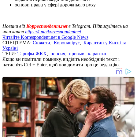
основи права у сфері дорожнього руху
Новини від
Корреспондент.net
в Telegram. Підписуйтесь на
наш канал
https://t.me/korrespondentnet
Читайте Korrespondent.net в Google News
СПЕЦТЕМА:
Сюжети
,
Коронавірус
,
Карантин у Києві та
Україні
ТЕГИ:
Тарифы ЖКХ
,
пенсия
,
призыв
,
карантин
Якщо ви помітили помилку, виділіть необхідний текст і
натисніть Ctrl + Enter, щоб повідомити про це редакцію.