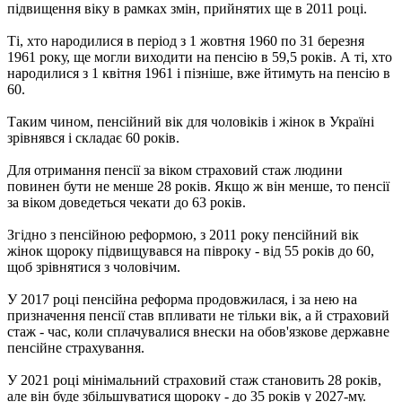
підвищення віку в рамках змін, прийнятих ще в 2011 році.
Ті, хто народилися в період з 1 жовтня 1960 по 31 березня
1961 року, ще могли виходити на пенсію в 59,5 років. А ті, хто
народилися з 1 квітня 1961 і пізніше, вже йтимуть на пенсію в
60.
Таким чином, пенсійний вік для чоловіків і жінок в Україні
зрівнявся і складає 60 років.
Для отримання пенсії за віком страховий стаж людини
повинен бути не менше 28 років. Якщо ж він менше, то пенсії
за віком доведеться чекати до 63 років.
Згідно з пенсійною реформою, з 2011 року пенсійний вік
жінок щороку підвищувався на півроку - від 55 років до 60,
щоб зрівнятися з чоловічим.
У 2017 році пенсійна реформа продовжилася, і за нею на
призначення пенсії став впливати не тільки вік, а й страховий
стаж - час, коли сплачувалися внески на обов'язкове державне
пенсійне страхування.
У 2021 році мінімальний страховий стаж становить 28 років,
але він буде збільшуватися щороку - до 35 років у 2027-му.