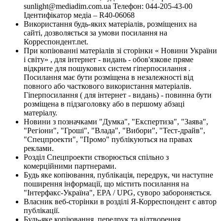
sunlight@mediadim.com.ua
Телефон: 044-205-43-00
Ідентифікатор медіа – R40-06068
Використання будь-яких матеріалів, розміщених на
сайті, дозволяється за умови посилання на
Корреспондент.net.
При копіюванні матеріалів зі сторінки « Новини України
і світу» , для інтернет - видань - обов'язкове пряме
відкрите для пошукових систем гіперпосилання .
Посилання має бути розміщена в незалежності від
повного або часткового використання матеріалів.
Гіперпосилання ( для інтернет - видань) - повинна бути
розміщена в підзаголовку або в першому абзаці
матеріалу.
Новини з позначками "Думка", "Експертиза", "Заява",
"Регіони", "Гроші", "Влада", "Вибори", "Тест-драйв",
"Спецпроекти", "Промо" публікуються на правах
реклами.
Розділ Спецпроекти створюється спільно з
комерційними партнерами.
Будь яке копіювання, публікація, передрук, чи наступне
поширення інформації, що містить посилання на
"Інтерфакс-Україна", EPA / UPG, суворо забороняється.
Власник веб-сторінки в розділі Я-Корреспондент є автор
публікації.
Будь-яке копіювання, передрук та відтворення