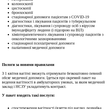
колоноскопії
цистоскопії
бронхоскопії
стаціонарної допомоги пацієнтам з COVID-19
діагностики і лікування пацієнтів з туберкульозом
діагностики, лікування і супроводу осіб з вірусом
імунодефіциту людини (і підозрою на ВІЛ)
хіміотерапевтичного лікування і супроводу пацієнтів з
онкологічними захворюваннями
стаціонарної психіатричної допомоги
паліативної медичної допомоги
Пологи за новими правилами
З 1 квітня вагітні зможуть отримувати безкоштовно певний
обсяг медичної допомоги. Ідеться про окремий пакет на
ведення вагітності в амбулаторних умовах, за яким медичний
заклад і НСЗУ укладатимуть контракт.
У пакет входять такі послуги:
спостереження вагітності (взяття під нагляд, розробка