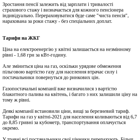
Зростання пенсії залежить від зарплати і тривалості
страхового стажу і визначається для кожного пенсіонера
індивідуально. Перераховуватися буде саме "чиста пенсія",
нарахована за роки стажу - без спеціальних доплат.
Тарифи на ЖКГ
Ціна на електроенергію у квітні залишається на незмінному
рівні - 1,68 грн за кВт-годину.
Але зміниться ціна на газ, оскільки урядове обмеження
пільговою вартістю газу для населення втрачає силу і
постачальники повернуться до ринкових цін.
Газопостачальні компанії вже визначилися з вартістю
блакитного палива на квітень, і багато з них залишили ціну на
тому ж рівні.
Деякі компанії встановили ціни, вищі за березневий тариф.
Тарифи на газ у квітні-2021 для населення коливаються від 6,7
до 8,85 гривні за кубометр, транспортування оплачується
окремо.
У травні всі постачальники свої цінники перерахують. Більш