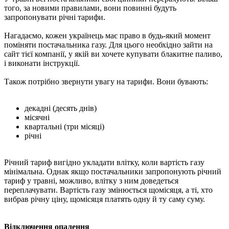
того, за новими правилами, вони повинні будуть
запропонувати річні тарифи.
Нагадаємо, кожен українець має право в будь-який момент
поміняти постачальника газу. Для цього необхідно зайти на
сайт тієї компанії, у якій ви хочете купувати блакитне паливо,
і виконати інструкції.
Також потрібно звернути увагу на тарифи. Вони бувають:
декадні (десять днів)
місячні
квартальні (три місяці)
річні
Річний тариф вигідно укладати влітку, коли вартість газу
мінімальна. Однак якщо постачальники запропонують річний
тариф у травні, можливо, влітку з ним доведеться
переплачувати. Вартість газу змінюється щомісяця, а ті, хто
вибрав річну ціну, щомісяця платять одну й ту саму суму.
Відключення опалення