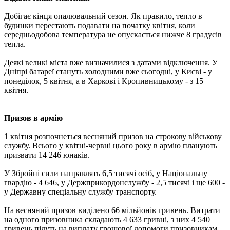
Добігає кінця опалювальний сезон. Як правило, тепло в
будинки перестають подавати на початку квітня, коли
середньодобова температура не опускається нижче 8 градусів
тепла.
Деякі великі міста вже визначилися з датами відключення. У
Дніпрі батареї стануть холодними вже сьогодні, у Києві - у
понеділок, 5 квітня, а в Харкові і Кропивницькому - з 15
квітня.
Призов в армію
1 квітня розпочнеться весняний призов на строкову військову
службу. Всього у квітні-червні цього року в армію планують
призвати 14 246 юнаків.
У Збройні сили направлять 6,5 тисячі осіб, у Національну
гвардію - 4 646, у Держприкордонслужбу - 2,5 тисячі і ще 600 -
у Державну спеціальну службу транспорту.
На весняний призов виділено 66 мільйонів гривень. Витрати
на одного призовника складають 4 633 гривні, з них 4 540
гривень підуть на виплату грошової допомоги призовникам.