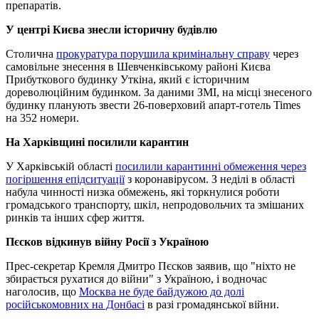
препаратів.
У центрі Києва знесли історичну будівлю
Столична
прокуратура порушила кримінальну справу
через
самовільне знесення в Шевченківському районі Києва
Прибуткового будинку Уткіна, який є історичним
дореволюційним будинком. За даними ЗМІ, на місці знесеного
будинку планують звести 26-поверховий апарт-готель Times
на 352 номери.
На Харківщині посилили карантин
У Харківській області
посилили карантинні обмеження через
погіршення епідситуації
з коронавірусом. З неділі в області
набула чинності низка обмежень, які торкнулися роботи
громадського транспорту, шкіл, непродовольчих та змішаних
ринків та інших сфер життя.
Пєсков відкинув війну Росії з Україною
Прес-секретар Кремля Дмитро Пєсков заявив, що "ніхто не
збирається рухатися до війни" з Україною, і водночас
наголосив, що
Москва не буде байдужою до долі
російськомовних на Донбасі
в разі громадянської війни.