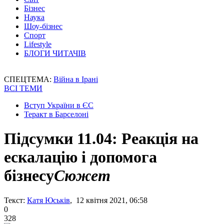
Бізнес
Наука
Шоу-бізнес
Спорт
Lifestyle
БЛОГИ ЧИТАЧІВ
СПЕЦТЕМА:
Війна в Ірані
ВСІ ТЕМИ
Вступ України в ЄС
Теракт в Барселоні
Підсумки 11.04: Реакція на
ескалацію і допомога
бізнесу
Сюжет
Текст:
Катя Юськів
, 12 квітня 2021, 06:58
0
328