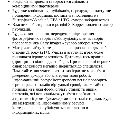
Розділ Спецпроекти створюється спільно з
комерційними партнерами.
Будь яке копіювання, публікація, передрук, чи наступне
поширення інформації, що містить посилання на
"Інтерфакс-Україна", EPA / UPG, суворо забороняється.
Власник веб-сторінки в розділі Я-Корреспондент є автор
публікації.
Будь-яке копіювання, передрук та відтворення
фотографічних творів та/або аудіовізуальних творів
правовласника Getty Images - суворо забороняється.
Матеріали сайту korrespondent.net призначені для осіб
старше 21 року (21+). Участь в азартних іграх може
викликати ігрову залежність. Дотримуйтесь правил
(принципів) відповідальної гри. При виявленні перших
ознак залежності негайно зверніться до спеціаліста.
Пам'ятайте, що участь в азартних іграх не може бути
джерелом доходів або альтернативою роботі.
Інформаційний ресурс korrespondent.net не проводить
ігри на реальні та/або віртуальні гроші, також сайт не
приймає ні в якій формі оплату ставок та інших
платежів, які пов’язані/можуть бути пов’язані з
азартними іграми, букмекерами чи тоталізаторами. Будь-
які матеріали на інформаційному ресурсі
korrespondent.net публікуються виключно в
інформаційних цілях.