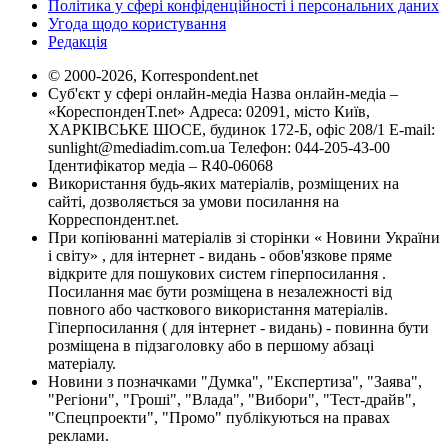
Політика у сфері конфіденційності і персональних даних
Угода щодо користування
Редакція
© 2000-2026, Korrespondent.net
Суб'єкт у сфері онлайн-медіа Назва онлайн-медіа –
«КореспонденТ.net» Адреса: 02091, місто Київ,
ХАРКІВСЬКЕ ШОСЕ, будинок 172-Б, офіс 208/1 E-mail:
sunlight@mediadim.com.ua
Телефон: 044-205-43-00
Ідентифікатор медіа – R40-06068
Використання будь-яких матеріалів, розміщених на
сайті, дозволяється за умови посилання на
Корреспондент.net.
При копіюванні матеріалів зі сторінки « Новини України
і світу» , для інтернет - видань - обов'язкове пряме
відкрите для пошукових систем гіперпосилання .
Посилання має бути розміщена в незалежності від
повного або часткового використання матеріалів.
Гіперпосилання ( для інтернет - видань) - повинна бути
розміщена в підзаголовку або в першому абзаці
матеріалу.
Новини з позначками "Думка", "Експертиза", "Заява",
"Регіони", "Гроші", "Влада", "Вибори", "Тест-драйв",
"Спецпроекти", "Промо" публікуються на правах
реклами.