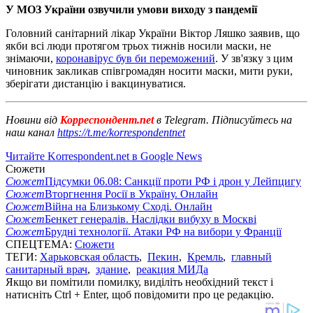
У МОЗ України озвучили умови виходу з пандемії
Головний санітарний лікар України Віктор Ляшко заявив, що
якби всі люди протягом трьох тижнів носили маски, не
знімаючи,
коронавірус був би переможений
. У зв'язку з цим
чиновник закликав співгромадян носити маски, мити руки,
зберігати дистанцію і вакцинуватися.
Новини від
Корреспондент.net
в Telegram. Підписуйтесь на
наш канал
https://t.me/korrespondentnet
Читайте Korrespondent.net в Google News
Сюжети
Сюжет
Підсумки 06.08: Санкції проти РФ і дрон у Лейпцигу
Сюжет
Вторгнення Росії в Україну. Онлайн
Сюжет
Війна на Близькому Сході. Онлайн
Сюжет
Бенкет генералів. Наслідки вибуху в Москві
Сюжет
Брудні технології. Атаки РФ на вибори у Франції
СПЕЦТЕМА:
Сюжети
ТЕГИ:
Харьковская область
,
Пекин
,
Кремль
,
главный
санитарный врач
,
здание
,
реакция МИДа
Якщо ви помітили помилку, виділіть необхідний текст і
натисніть Ctrl + Enter, щоб повідомити про це редакцію.