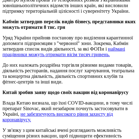
зовнішньополітичних відомств інших країн, які висловили
підтримку територіальній цілісності і суверенітету України.
Кабмін затвердив перелік видів бізнесу, представники яких
можуть отримати 8 тис. грн
Уряд України прийняв постанову про виділення карантинної
допомоги підприємцям з "червоної" зони. Зокрема, Кабмін
затвердив список видів діяльності, за які ФОПи і
наймані
працівники можуть отримати вісім тисяч гривень.
До них належать роздрібна торгівля різними видами товарів,
діяльність ресторанів, надання послуг харчування, театральна
та концертна діяльність, діяльність спортивних клубів та
фітнес-центрів та інші види.
Китай зробив заяву щодо своїх вакцин від коронавірусу
Влада Китаю визнала, що їхні COVID-вакцини, в тому числі
препарат Sinovac, який незабаром почнуть застосовувати в
Україні,
не забезпечують високого рівня захисту від
коронавірусу.
У зв'язку з цим китайські вчені розглядають можливість
суміщення різних вакцин, щоб підвищити ефективність