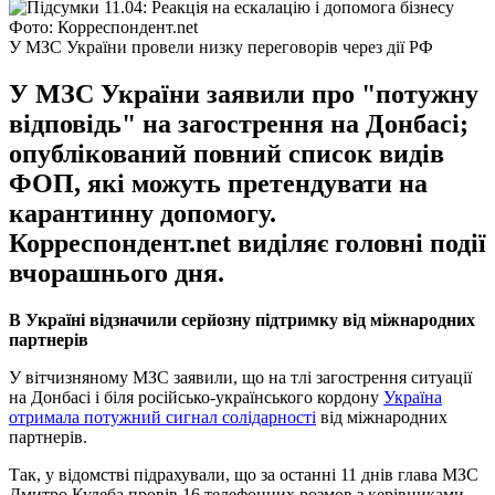
Фото: Корреспондент.net
У МЗС України провели низку переговорів через дії РФ
У МЗС України заявили про "потужну
відповідь" на загострення на Донбасі;
опублікований повний список видів
ФОП, які можуть претендувати на
карантинну допомогу.
Корреспондент.net виділяє головні події
вчорашнього дня.
В Україні відзначили серйозну підтримку від міжнародних
партнерів
У вітчизняному МЗС заявили, що на тлі загострення ситуації
на Донбасі і біля російсько-українського кордону
Україна
отримала потужний сигнал солідарності
від міжнародних
партнерів.
Так, у відомстві підрахували, що за останні 11 днів глава МЗС
Дмитро Кулеба провів 16 телефонних розмов з керівниками