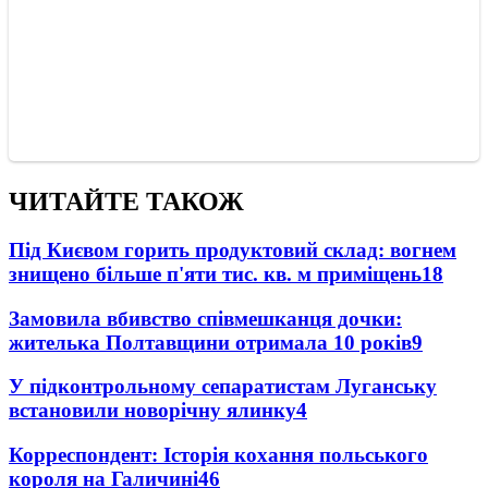
ЧИТАЙТЕ ТАКОЖ
Під Києвом горить продуктовий склад: вогнем
знищено більше п'яти тис. кв. м приміщень
18
Замовила вбивство співмешканця дочки:
жителька Полтавщини отримала 10 років
9
У підконтрольному сепаратистам Луганську
встановили новорічну ялинку
4
Корреспондент: Історія кохання польського
короля на Галичині
4
6