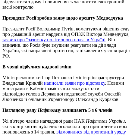
відлучатися з дому і повинен весь час носити електронний
засіб контролю.
Президент Росії зробив заяву щодо арешту Медведчука
Президент Росії Володимир Путін, коментуючи рішення суду
про домашній арешт нардепа від ОПЗЖ Віктора Медведчука,
заявив про "зачистку політичного поля" в Україні
. Він
зазначив, що Росія буде змушена реагувати на дії влади
України, які направлені проти сил, зацікавлених у співпраці з
РФ.
В уряді відбулися кадрові зміни
Міністр економіки Ігор Петрашко і міністр інфраструктури
Владислав Криклій
написали заяви про відставку
. Новими
міністрами в Кабміні замість них можуть стати
відповідно голова Державної податкової служби
Олексій
Любченко й очільник Укравтодору Олександр Кубраков.
Наглядову раду
Нафтогазу
залишають 5 з 6 членів
Усі п'ятеро членів наглядової ради НАК
Нафтогаз України
,
які в кінці квітня публічно оголосили про припинення своїх
повноважень з 14 травня,
відмовилися від пропозиції уряду