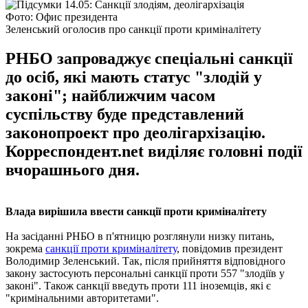
Фото: Офис президента
Зеленський оголосив про санкції проти криміналітету
РНБО запроваджує спеціальні санкції
до осіб, які мають статус "злодій у
законі"; найближчим часом
суспільству буде представлений
законопроект про деолігархізацію.
Корреспондент.net виділяє головні події
вчорашнього дня.
Влада вирішила ввести санкції проти криміналітету
На засіданні РНБО в п'ятницю розглянули низку питань,
зокрема
санкції проти криміналітету
, повідомив президент
Володимир Зеленський. Так, після прийняття відповідного
закону застосують персональні санкції проти 557 "злодіїв у
законі". Також санкції введуть проти 111 іноземців, які є
"кримінальними авторитетами".