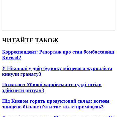
ЧИТАЙТЕ ТАКОЖ
Корреспондент: Репортаж про стан бомбосховищ
Києва
4
2
У Нікополі у двір будинку місцевого журналіста
кинули гранату
3
Психолог: Убивці харківського судді хотіли
здійснити ритуал
3
Під Києвом горить продуктовий склад: вогнем
знищено більше п'яти тис. кв. м приміщень
3