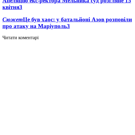
Апеляцію екс-ректора Мельника суд розгляне 15
квітня
3
Сюжет
Це був хаос: у батальйоні Азов розповіли
про атаку на Маріуполь
3
Читати коментарі