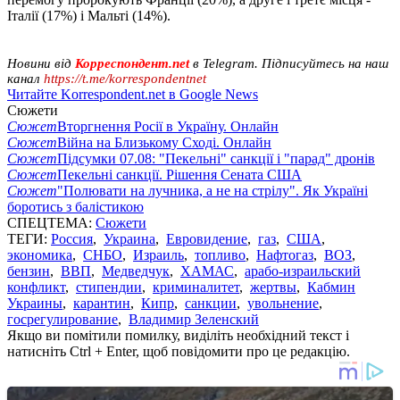
Італії (17%) і Мальті (14%).
Новини від
Корреспондент.net
в Telegram. Підписуйтесь на наш
канал
https://t.me/korrespondentnet
Читайте Korrespondent.net в Google News
Сюжети
Сюжет
Вторгнення Росії в Україну. Онлайн
Сюжет
Війна на Близькому Сході. Онлайн
Сюжет
Підсумки 07.08: "Пекельні" санкції і "парад" дронів
Сюжет
Пекельні санкції. Рішення Сената США
Сюжет
"Полювати на лучника, а не на стрілу". Як Україні
боротись з балістикою
СПЕЦТЕМА:
Сюжети
ТЕГИ:
Россия
,
Украина
,
Евровидение
,
газ
,
США
,
экономика
,
СНБО
,
Израиль
,
топливо
,
Нафтогаз
,
ВОЗ
,
бензин
,
ВВП
,
Медведчук
,
ХАМАС
,
арабо-израильский
конфликт
,
стипендии
,
криминалитет
,
жертвы
,
Кабмин
Украины
,
карантин
,
Кипр
,
санкции
,
увольнение
,
госрегулирование
,
Владимир Зеленский
Якщо ви помітили помилку, виділіть необхідний текст і
натисніть Ctrl + Enter, щоб повідомити про це редакцію.