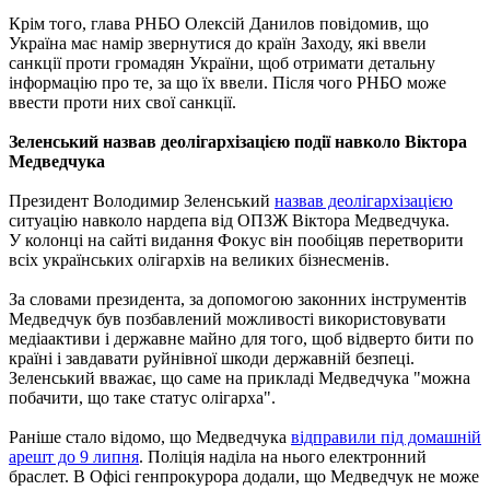
Крім того, глава РНБО Олексій Данилов повідомив, що
Україна має намір звернутися до країн Заходу, які ввели
санкції проти громадян України, щоб отримати детальну
інформацію про те, за що їх ввели. Після чого РНБО може
ввести проти них свої санкції.
Зеленський назвав деолігархізацією події навколо Віктора
Медведчука
Президент Володимир Зеленський
назвав деолігархізацією
ситуацію навколо нардепа від ОПЗЖ Віктора Медведчука.
У колонці на сайті видання Фокус він пообіцяв перетворити
всіх українських олігархів на великих бізнесменів.
За словами президента, за допомогою законних інструментів
Медведчук був позбавлений можливості використовувати
медіаактиви і державне майно для того, щоб відверто бити по
країні і завдавати руйнівної шкоди державній безпеці.
Зеленський вважає, що саме на прикладі Медведчука "можна
побачити, що таке статус олігарха".
Раніше стало відомо, що Медведчука
відправили під домашній
арешт до 9 липня
. Поліція наділа на нього електронний
браслет. В Офісі генпрокурора додали, що Медведчук не може