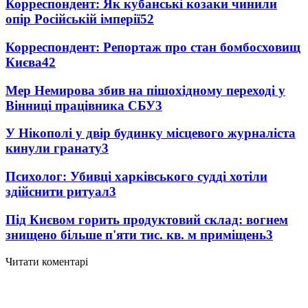
Корреспондент: Як кубанські козаки чинили
опір Російській імперії
5
2
Корреспондент: Репортаж про стан бомбосховищ
Києва
4
2
Мер Немирова збив на пішохідному переході у
Вінниці працівника СБУ
3
У Нікополі у двір будинку місцевого журналіста
кинули гранату
3
Психолог: Убивці харківського судді хотіли
здійснити ритуал
3
Під Києвом горить продуктовий склад: вогнем
знищено більше п'яти тис. кв. м приміщень
3
Читати коментарі