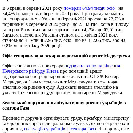
В Україні в березні 2021 року
померли 64,94 тисяч осіб
- на
34,4% більше, ніж в березні 2020 року. При цьому кількість
новонароджених в Україні в березні-2021 зросла на 22,7% в
порівнянні з березнем-2020 року - до 23,82 тис., хоча в цілому
за перший квартал вона скоротилася на 4,2% - до 67,51 тис.
Загалом населення України станом на 1 квітня 2021 року
становило 41 млн 487,96 тис. осіб., що на 342,66 тис., або на
0,8% менше, ніж у 2020 році.
Офіс генпрокурора оскаржив домашній арешт Медведчука
Офіс генерального прокурора
подав апеляцію на рішення
Печерського райсуду Києва
про домашній арешт
підозрюваного в зраді народного депутата ОПЗЖ Віктора
Медведчука. Тим часом, захист Медведчука також подав
апеляцію на рішення суду. Адвокати внесли апеляцію на
ухвалу Печерського суду про домашній арешт Медведчука.
Зеленський доручив організувати повернення українців з
сектора Газа
Президент доручив організувати уряду, прем'єру, міністерству
закордонних справ і спеціальним службам, якщо потрібне їхнє
сприяння,
евакуацію українців із сектора Газа
. Як відомо, вже