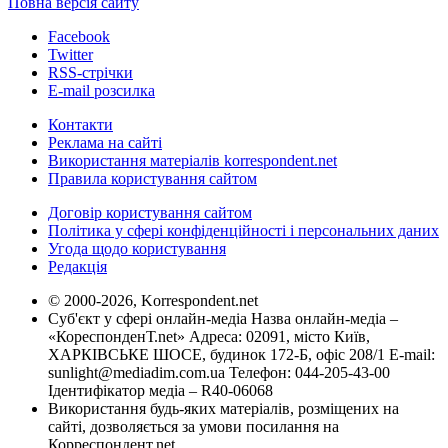
Повна версія сайту
Facebook
Twitter
RSS-стрічки
E-mail розсилка
Контакти
Реклама на сайті
Використання матеріалів korrespondent.net
Правила користування сайтом
Договір користування сайтом
Політика у сфері конфіденційності і персональних даних
Угода щодо користування
Редакція
© 2000-2026, Korrespondent.net
Суб'єкт у сфері онлайн-медіа Назва онлайн-медіа –
«КореспонденТ.net» Адреса: 02091, місто Київ,
ХАРКІВСЬКЕ ШОСЕ, будинок 172-Б, офіс 208/1 E-mail:
sunlight@mediadim.com.ua
Телефон: 044-205-43-00
Ідентифікатор медіа – R40-06068
Використання будь-яких матеріалів, розміщених на
сайті, дозволяється за умови посилання на
Корреспондент.net.