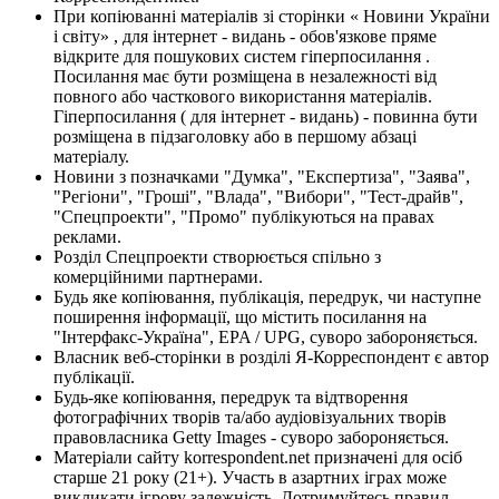
При копіюванні матеріалів зі сторінки « Новини України
і світу» , для інтернет - видань - обов'язкове пряме
відкрите для пошукових систем гіперпосилання .
Посилання має бути розміщена в незалежності від
повного або часткового використання матеріалів.
Гіперпосилання ( для інтернет - видань) - повинна бути
розміщена в підзаголовку або в першому абзаці
матеріалу.
Новини з позначками "Думка", "Експертиза", "Заява",
"Регіони", "Гроші", "Влада", "Вибори", "Тест-драйв",
"Спецпроекти", "Промо" публікуються на правах
реклами.
Розділ Спецпроекти створюється спільно з
комерційними партнерами.
Будь яке копіювання, публікація, передрук, чи наступне
поширення інформації, що містить посилання на
"Інтерфакс-Україна", EPA / UPG, суворо забороняється.
Власник веб-сторінки в розділі Я-Корреспондент є автор
публікації.
Будь-яке копіювання, передрук та відтворення
фотографічних творів та/або аудіовізуальних творів
правовласника Getty Images - суворо забороняється.
Матеріали сайту korrespondent.net призначені для осіб
старше 21 року (21+). Участь в азартних іграх може
викликати ігрову залежність. Дотримуйтесь правил