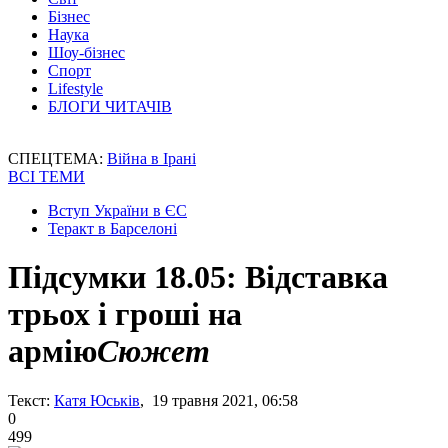
Бізнес
Наука
Шоу-бізнес
Спорт
Lifestyle
БЛОГИ ЧИТАЧІВ
СПЕЦТЕМА:
Війна в Ірані
ВСІ ТЕМИ
Вступ України в ЄС
Теракт в Барселоні
Підсумки 18.05: Відставка
трьох і гроші на
армію
Сюжет
Текст:
Катя Юськів
, 19 травня 2021, 06:58
0
499