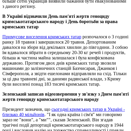
більше сотні українців виявили бажання бути евакуйованими
з даного регіону.
В Україні відзначили День пам'яті жертв геноциду
кримськотатарського народу і День боротьби за права
кримських татар
Примусове виселення кримських татар
розпочалося о 3 годині
ранку 18 травня і завершилося 20 травня. Депортованим
давалося на збори від декількох хвилин до півгодини. З собою
їм вдавалося зібрати в середньому 20-30 кг речей і продуктів,
більша ж частина майна залишалася і була конфіскована
державою. Протягом двох днів кримських татар звозили
машинами до залізничних станцій Бахчисарая, Джанкоя і
Сімферополя, а звідти ешелонами відправляли на схід. Тільки
за ці два травневі дні, за даними радянської влади, з Криму
були виселені понад 183 тисячі кримських татар.
Зеленський записав відеозвернення у зв'язку з Днем пам'яті
жертв геноциду кримськотатарського народу
Президент зазначив, що
сьогодні кримських татар в Україні -
близько 40 мільйонів
. "І як одна країна і сім'я" ми говоримо
зараз не "вони", а "ми"", сказав Зеленський. Він згадав
трагічні події депортації кримськотатарського народу в 1944
році і висловив надію на торжество справедливості і правди,