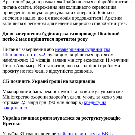
Арктичної ради, в рамках якої здійснюється співробітництво з
питань освіти, збереження навколишнього середовища,
проведення пошуково-рятувальних операцій. Блінкен
висловив надію, що ця взаємодія продовжиться і Арктика
залишиться регіоном для ведення мирного співробітництва.
Доля завершення будівництва газопроводу Північний
потік-2 має вирішитися протягом року
Питання завершення або
незавершення будівництва
Північного потоку-2
, очевидно, вирішиться протягом
найближчих 12 місяців, заявив міністр економіки Німеччини
Петер Альтмаєр. Він зазначив, що сьогоднішні проблеми
проекту не пов'язані з відсутністю дозволів.
СБ позичить Україні гроші на вакцинацію
Міжнародний банк реконструкції та розвитку і українське
Міністерство охорони здоров'я уклали угоду, за якою уряд
отримає 2,5 млрд грн. (90 млн доларів)
кредиту на
вакцинацію
.
Україна починає розплачуватися за реструктуризацію
Яресько
Україна 31 травня вперше
здійснить виплату за ВВП-