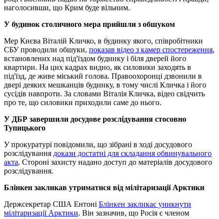
наголосивши, що Крим буде вільним.
У будинок столичного мера прийшли з обшуком
Мер Києва Віталій Кличко, в будинку якого, співробітники
СБУ проводили обшуки,
показав відео з камер спостереження
,
встановлених над під'їздом будинку і біля дверей його
квартири. На цих кадрах видно, як силовики заходять в
під'їзд, де живе міський голова. Правоохоронці дзвонили в
двері деяких мешканців будинку, в тому числі Кличка і його
сусідів навпроти. За словами Віталія Кличка, відео свідчить
про те, що силовики приходили саме до нього.
У ДБР завершили досудове розслідування стосовно
Тупицького
У прокуратурі повідомили, що зібрані в ході досудового
розслідування
докази достатні для складання обвинувального
акта
. Стороні захисту надано доступ до матеріалів досудового
розслідування.
Блінкен закликав утриматися від мілітаризації Арктики
Держсекретар США Ентоні
Блінкен закликає уникнути
мілітаризації Арктики
. Він зазначив, що Росія є членом