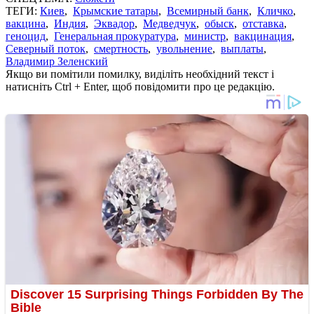
ТЕГИ:
Киев
,
Крымские татары
,
Всемирный банк
,
Кличко
,
вакцина
,
Индия
,
Эквадор
,
Медведчук
,
обыск
,
отставка
,
геноцид
,
Генеральная прокуратура
,
министр
,
вакцинация
,
Северный поток
,
смертность
,
увольнение
,
выплаты
,
Владимир Зеленский
Якщо ви помітили помилку, виділіть необхідний текст і
натисніть Ctrl + Enter, щоб повідомити про це редакцію.