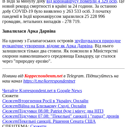
В Індії за минулу добу
від коронавірусу померли 4 329 осіб
. Це
новий рекорд смертності в країні за 24 години. За останню
добу COVID-19 було виявлено у 263 533 осіб. З початку
пандемії в Індії коронавірусом заразилися 25 228 996
громадян, летальних випадків - 278 719.
Завалилася Арка Дарвіна
На одному з Галапагоських островів
зруйнувалося природне
вулканічне утворення, відоме як Арка Дарвіна
. Від нього
залишилися тільки два стовпи. Як пояснили в Міністерстві
охорони навколишнього середовища Еквадору, це сталося
через "природну ерозію".
Новини від
Корреспондент.net
в Telegram. Підписуйтесь на
наш канал
https://t.me/korrespondentnet
Читайте Korrespondent.net в Google News
Сюжети
Сюжет
Вторгнення Росії в Україну. Онлайн
Сюжет
Війна на Близькому Сході. Онлайн
Сюжет
Підсумки 08.08: Patriot буде і мінус два НПЗ
Сюжет
Підсумки 07.08: "Пекельні" санкції і "парад" дронів
Сюжет
Пекельні санкції. Рішення Сената США
СПЕЦТЕМА:
Сюжети