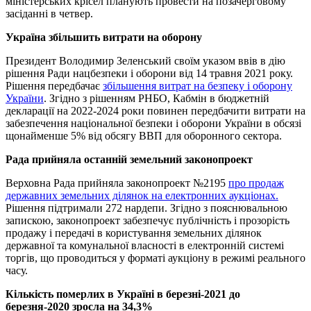
міністерських крісел планують провести на позачерговому
засіданні в четвер.
Україна збільшить витрати на оборону
Президент Володимир Зеленський своїм указом ввів в дію
рішення Ради нацбезпеки і оборони від 14 травня 2021 року.
Рішення передбачає
збільшення витрат на безпеку і оборону
України
. Згідно з рішенням РНБО, Кабмін в бюджетній
декларації на 2022-2024 роки повинен передбачити витрати на
забезпечення національної безпеки і оборони України в обсязі
щонайменше 5% від обсягу ВВП для оборонного сектора.
Рада прийняла останній земельний законопроект
Верховна Рада прийняла законопроект №2195
про продаж
державних земельних ділянок на електронних аукціонах.
Рішення підтримали 272 нардепи. Згідно з пояснювальною
запискою, законопроект забезпечує публічність і прозорість
продажу і передачі в користування земельних ділянок
державної та комунальної власності в електронній системі
торгів, що проводиться у форматі аукціону в режимі реального
часу.
Кількість померлих в Україні в березні-2021 до
березня-2020 зросла на 34,3%