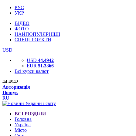
РУС
УКР
ВІДЕО
ФОТО
НАЙПОПУЛЯРНІШІ
СПЕЦПРОЕКТИ
USD
USD
44.4942
EUR
51.3366
Всі курси валют
44.4942
Авторизація
Пошук
RU
ВСІ РОЗДІЛИ
Головна
Україна
Місто
Світ