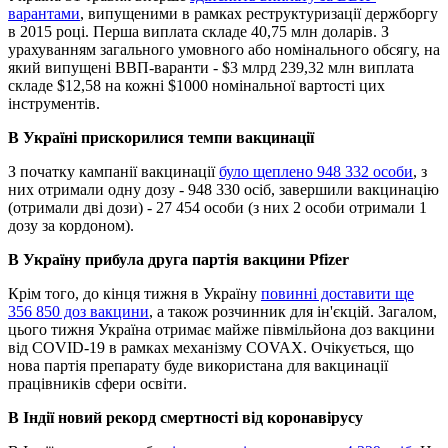
варантами
, випущеними в рамках реструктуризації держборгу
в 2015 році. Перша виплата складе 40,75 млн доларів. З
урахуванням загального умовного або номінального обсягу, на
який випущені ВВП-варанти - $3 млрд 239,32 млн виплата
складе $12,58 на кожні $1000 номінальної вартості цих
інструментів.
В Україні прискорилися темпи вакцинації
З початку кампанії вакцинації
було щеплено 948 332 особи
, з
них отримали одну дозу - 948 330 осіб, завершили вакцинацію
(отримали дві дози) - 27 454 особи (з них 2 особи отримали 1
дозу за кордоном).
В Україну прибула друга партія вакцини Pfizer
Крім того, до кінця тижня в Україну
повинні доставити ще
356 850 доз вакцини
, а також розчинник для ін'єкцій. Загалом,
цього тижня Україна отримає майже півмільйона доз вакцини
від COVID-19 в рамках механізму COVAX. Очікується, що
нова партія препарату буде використана для вакцинації
працівників сфери освіти.
В Індії новий рекорд смертності від коронавірусу