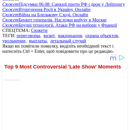
Сюжет
Підсумки 06.08: Санкції проти РФ і дрон у Лейпцигу
Сюжет
Вторгнення Росії в Україну. Онлайн
Сюжет
Війна на Близькому Сході. Онлайн
Сюжет
Бенкет генералів. Наслідки вибуху в Москві
Сюжет
Брудні технології. Атаки РФ на вибори у Франції
СПЕЦТЕМА:
Сюжети
ТЕГИ:
переговоры
,
визит
,
вакцинация
,
охрана объектов
,
увольнение
,
выплаты
,
летальный случай
Якщо ви помітили помилку, виділіть необхідний текст і
натисніть Ctrl + Enter, щоб повідомити про це редакцію.