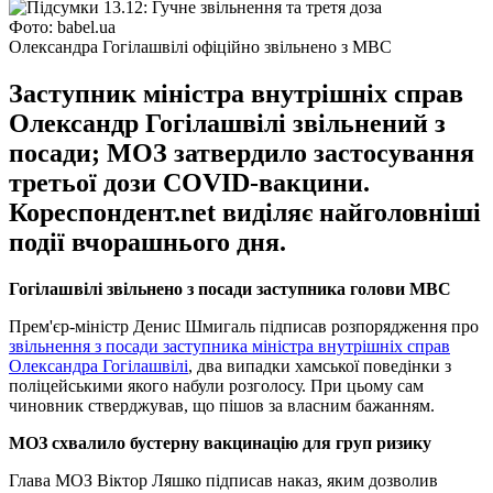
Фото: babel.ua
Олександра Гогілашвілі офіційно звільнено з МВС
Заступник міністра внутрішніх справ
Олександр Гогілашвілі звільнений з
посади; МОЗ затвердило застосування
третьої дози COVID-вакцини.
Кореспондент.net виділяє найголовніші
події вчорашнього дня.
Гогілашвілі звільнено з посади заступника голови МВС
Прем'єр-міністр Денис Шмигаль підписав розпорядження про
звільнення з посади заступника міністра внутрішніх справ
Олександра Гогілашвілі
, два випадки хамської поведінки з
поліцейськими якого набули розголосу. При цьому сам
чиновник стверджував, що пішов за власним бажанням.
МОЗ схвалило бустерну вакцинацію для груп ризику
Глава МОЗ Віктор Ляшко підписав наказ, яким дозволив