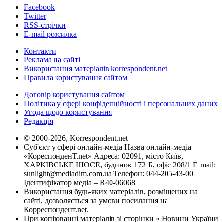
Facebook
Twitter
RSS-стрічки
E-mail розсилка
Контакти
Реклама на сайті
Використання матеріалів korrespondent.net
Правила користування сайтом
Договір користування сайтом
Політика у сфері конфіденційності і персональних даних
Угода щодо користування
Редакція
© 2000-2026, Korrespondent.net
Суб'єкт у сфері онлайн-медіа Назва онлайн-медіа –
«КореспонденТ.net» Адреса: 02091, місто Київ,
ХАРКІВСЬКЕ ШОСЕ, будинок 172-Б, офіс 208/1 E-mail:
sunlight@mediadim.com.ua
Телефон: 044-205-43-00
Ідентифікатор медіа – R40-06068
Використання будь-яких матеріалів, розміщених на
сайті, дозволяється за умови посилання на
Корреспондент.net.
При копіюванні матеріалів зі сторінки « Новини України