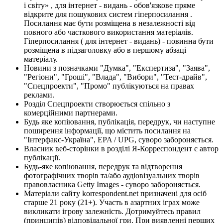
і світу» , для інтернет - видань - обов'язкове пряме
відкрите для пошукових систем гіперпосилання .
Посилання має бути розміщена в незалежності від
повного або часткового використання матеріалів.
Гіперпосилання ( для інтернет - видань) - повинна бути
розміщена в підзаголовку або в першому абзаці
матеріалу.
Новини з позначками "Думка", "Експертиза", "Заява",
"Регіони", "Гроші", "Влада", "Вибори", "Тест-драйв",
"Спецпроекти", "Промо" публікуються на правах
реклами.
Розділ Спецпроекти створюється спільно з
комерційними партнерами.
Будь яке копіювання, публікація, передрук, чи наступне
поширення інформації, що містить посилання на
"Інтерфакс-Україна", EPA / UPG, суворо забороняється.
Власник веб-сторінки в розділі Я-Корреспондент є автор
публікації.
Будь-яке копіювання, передрук та відтворення
фотографічних творів та/або аудіовізуальних творів
правовласника Getty Images - суворо забороняється.
Матеріали сайту korrespondent.net призначені для осіб
старше 21 року (21+). Участь в азартних іграх може
викликати ігрову залежність. Дотримуйтесь правил
(принципів) відповідальної гри. При виявленні перших