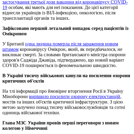
застосування третьої дози вакцини від коронавірусу COVID-
19
особам, які мають для неї показання. До цієї категорії
віднесли українців із ВІЛ-інфекцією, онкологією, після
трансплантації органів та інших.
Зафіксовано перший летальний випадок серед пацієнтів із
Омікроном
У Британії
одна людина померла після зараження новим
штамом
коронавірусу Омікрон, який, як передбачалося, не
викликає смерті. За словами британського міністра охорони
здоров'я Саджіда Джавіда, підтверджено, що новий варіант
COVID-19 поширюється із феноменальною швидкістю.
В Україні тисячу військових кинули на посилення охорони
критичних об'єктів
На тлі інформації про ймовірне вторгнення Росії в Україну
Міноборони
вирішило посилити охорону електростанцій
,
мостів та інших об'єктів критичної інфраструктури. З цією
метою залучено понад тисячу військовослужбовців та сотні
одиниць військової техніки.
Глава МЗС України провів перші переговори з новим
колегою у Німеччині