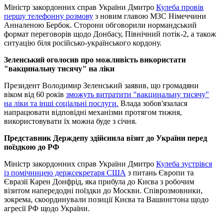
Міністр закордонних справ України Дмитро
Кулеба провів
першу телефонну розмову
з новим главою МЗС Німеччини
Анналеною Бербок. Сторони обговорили нормандський
формат переговорів щодо Донбасу, Північний потік-2, а також
ситуацію біля російсько-українського кордону.
Зеленський оголосив про можливість використати
"вакцинальну тисячу" на ліки
Президент Володимир Зеленський заявив, що громадяни
віком від 60 років
зможуть витратити "вакцинальну тисячу"
на ліки та інші соціальні послуги.
Влада зобов'язалася
напрацювати відповідні механізми протягом тижня,
використовувати їх можна буде з січня.
Представник Держдепу здійснила візит до України перед
поїздкою до РФ
Міністр закордонних справ України Дмитро
Кулеба зустрівся
із помічницею держсекретаря США
з питань Європи та
Євразії Карен Донфрід, яка прибула до Києва з робочим
візитом напередодні поїздки до Москви. Співрозмовники,
зокрема, скоординували позиції Києва та Вашингтона щодо
агресії РФ щодо України.