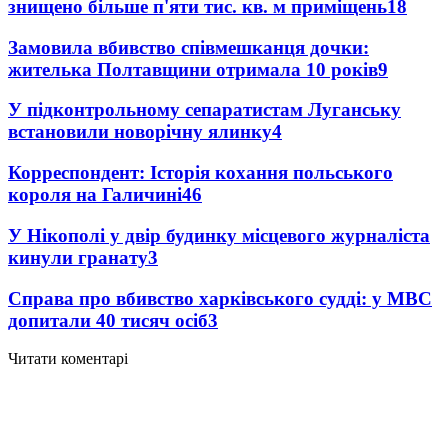
знищено більше п'яти тис. кв. м приміщень
18
Замовила вбивство співмешканця дочки:
жителька Полтавщини отримала 10 років
9
У підконтрольному сепаратистам Луганську
встановили новорічну ялинку
4
Корреспондент: Історія кохання польського
короля на Галичині
4
6
У Нікополі у двір будинку місцевого журналіста
кинули гранату
3
Справа про вбивство харківського судді: у МВС
допитали 40 тисяч осіб
3
Читати коментарі