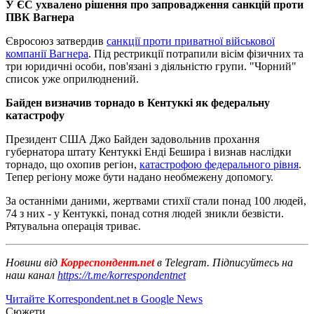
У ЄС ухвалено рішення про запровадження санкцій проти
ПВК Вагнера
Євросоюз затвердив
санкції проти приватної військової
компанії Вагнера
. Під рестрикції потрапили вісім фізичних та
три юридичні особи, пов'язані з діяльністю групи. "Чорний"
список уже оприлюднений.
Байден визначив торнадо в Кентуккі як федеральну
катастрофу
Президент США Джо Байден задовольнив прохання
губернатора штату Кентуккі Енді Бешира і визнав наслідки
торнадо, що охопив регіон,
катастрофою федерального рівня
.
Тепер регіону може бути надано необмежену допомогу.
За останніми даними, жертвами стихії стали понад 100 людей,
74 з них - у Кентуккі, понад сотня людей зникли безвісти.
Рятувальна операція триває.
Новини від
Корреспондент.net
в Telegram. Підписуйтесь на
наш канал
https://t.me/korrespondentnet
Читайте Korrespondent.net в Google News
Сюжети