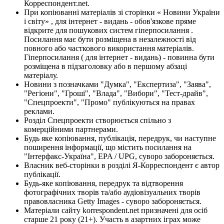
Корреспондент.net.
При копіюванні матеріалів зі сторінки « Новини України
і світу» , для інтернет - видань - обов'язкове пряме
відкрите для пошукових систем гіперпосилання .
Посилання має бути розміщена в незалежності від
повного або часткового використання матеріалів.
Гіперпосилання ( для інтернет - видань) - повинна бути
розміщена в підзаголовку або в першому абзаці
матеріалу.
Новини з позначками "Думка", "Експертиза", "Заява",
"Регіони", "Гроші", "Влада", "Вибори", "Тест-драйв",
"Спецпроекти", "Промо" публікуються на правах
реклами.
Розділ Спецпроекти створюється спільно з
комерційними партнерами.
Будь яке копіювання, публікація, передрук, чи наступне
поширення інформації, що містить посилання на
"Інтерфакс-Україна", EPA / UPG, суворо забороняється.
Власник веб-сторінки в розділі Я-Корреспондент є автор
публікації.
Будь-яке копіювання, передрук та відтворення
фотографічних творів та/або аудіовізуальних творів
правовласника Getty Images - суворо забороняється.
Матеріали сайту korrespondent.net призначені для осіб
старше 21 року (21+). Участь в азартних іграх може