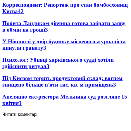
Корреспондент: Репортаж про стан бомбосховищ
Києва
4
2
Побита Ландиком дівчина готова забрати заяву
в обмін на гроші
3
У Нікополі у двір будинку місцевого журналіста
кинули гранату
3
Психолог: Убивці харківського судді хотіли
здійснити ритуал
3
Під Києвом горить продуктовий склад: вогнем
знищено більше п'яти тис. кв. м приміщень
3
Апеляцію екс-ректора Мельника суд розгляне 15
квітня
3
Читати коментарі