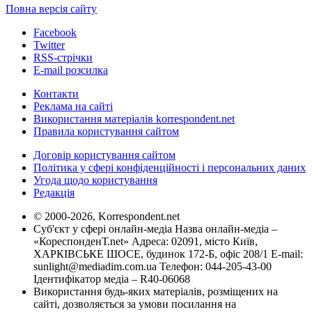
Повна версія сайту
Facebook
Twitter
RSS-стрічки
E-mail розсилка
Контакти
Реклама на сайті
Використання матеріалів korrespondent.net
Правила користування сайтом
Договір користування сайтом
Політика у сфері конфіденційності і персональних даних
Угода щодо користування
Редакція
© 2000-2026, Korrespondent.net
Суб'єкт у сфері онлайн-медіа Назва онлайн-медіа –
«КореспонденТ.net» Адреса: 02091, місто Київ,
ХАРКІВСЬКЕ ШОСЕ, будинок 172-Б, офіс 208/1 E-mail:
sunlight@mediadim.com.ua
Телефон: 044-205-43-00
Ідентифікатор медіа – R40-06068
Використання будь-яких матеріалів, розміщених на
сайті, дозволяється за умови посилання на