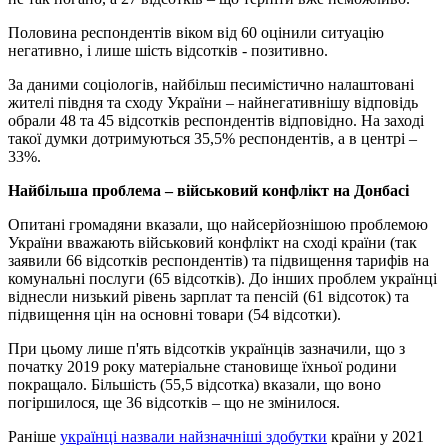
Половина респондентів віком від 60 оцінили ситуацію
негативно, і лише шість відсотків - позитивно.
За даними соціологів, найбільш песимістично налаштовані
жителі півдня та сходу України – найнегативнішу відповідь
обрали 48 та 45 відсотків респондентів відповідно. На заході
такої думки дотримуються 35,5% респондентів, а в центрі –
33%.
Найбільша проблема – військовий конфлікт на Донбасі
Опитані громадяни вказали, що найсерйознішою проблемою
України вважають військовий конфлікт на сході країни (так
заявили 66 відсотків респондентів) та підвищення тарифів на
комунальні послуги (65 відсотків). До інших проблем українці
віднесли низький рівень зарплат та пенсій (61 відсоток) та
підвищення цін на основні товари (54 відсотки).
При цьому лише п'ять відсотків українців зазначили, що з
початку 2019 року матеріальне становище їхньої родини
покращало. Більшість (55,5 відсотка) вказали, що воно
погіршилося, ще 36 відсотків – що не змінилося.
Раніше
українці назвали найзначніші здобутки
країни у 2021