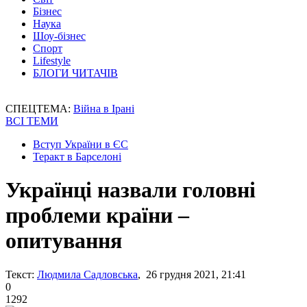
Бізнес
Наука
Шоу-бізнес
Спорт
Lifestyle
БЛОГИ ЧИТАЧІВ
СПЕЦТЕМА:
Війна в Ірані
ВСІ ТЕМИ
Вступ України в ЄС
Теракт в Барселоні
Українці назвали головні
проблеми країни –
опитування
Текст:
Людмила Садловська
, 26 грудня 2021, 21:41
0
1292