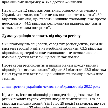
правильному напрямку, а 36 відсотків – навпаки.
Наразі лише 12 відсотків опитаних, оцінюючи ситуацію в
Україні, зазначили, що "все не так погано і жити можна". 39
відсотків заявили, що "терпіти нинішнє становище вже просто
неможливо". 44,5 відсотки респондентів вказали, що "жити
важко, але можна потерпіти".
Думки українців залежать від віку та регіону
Як наголошують соціологи, серед тих респондентів, яким не
вистачає грошей навіть на необхідні продукти, 63,5 відсотка
відповіли, що терпіти таке становище вже неможливо і лише
чотири відсотки вказали, що все не так погано.
Проте серед респондентів із вищим рівнем доходу варіант
відповіді "не все так погано" обрали 34 відсотки. 23,5 відсотка
із цієї групи теж вказали, що нинішнє становище неможливо
терпіти.
Лише третина українців чекають найкращого від 2022 року
Крім того, істотно відповіді респондентів відрізняються і в
різних вікових групах: старші люди песимістичніші. Так 22
відсотки молодих людей (від 18 до 29 років) вважають, що все
не так погано, а 27 відсотків – що терпіти вже неможливо.