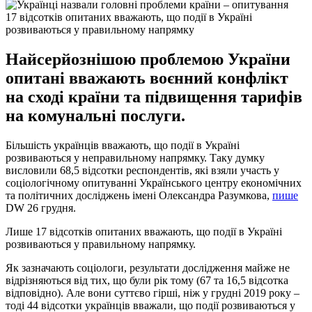
17 відсотків опитаних вважають, що події в Україні
розвиваються у правильному напрямку
Найсерйознішою проблемою України
опитані вважають воєнний конфлікт
на сході країни та підвищення тарифів
на комунальні послуги.
Більшість українців вважають, що події в Україні
розвиваються у неправильному напрямку. Таку думку
висловили 68,5 відсотки респондентів, які взяли участь у
соціологічному опитуванні Українського центру економічних
та політичних досліджень імені Олександра Разумкова,
пише
DW 26 грудня.
Лише 17 відсотків опитаних вважають, що події в Україні
розвиваються у правильному напрямку.
Як зазначають соціологи, результати дослідження майже не
відрізняються від тих, що були рік тому (67 та 16,5 відсотка
відповідно). Але вони суттєво гірші, ніж у грудні 2019 року –
тоді 44 відсотки українців вважали, що події розвиваються у