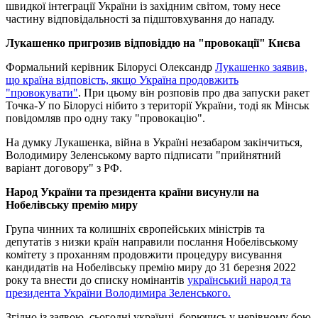
швидкої інтеграції України із західним світом, тому несе
частину відповідальності за підштовхування до нападу.
Лукашенко пригрозив відповіддю на "провокації" Києва
Формальний керівник Білорусі Олександр
Лукашенко заявив,
що країна відповість, якщо Україна продовжить
"провокувати"
. При цьому він розповів про два запуски ракет
Точка-У по Білорусі нібито з території України, тоді як Мінськ
повідомляв про одну таку "провокацію".
На думку Лукашенка, війна в Україні незабаром закінчиться,
Володимиру Зеленському варто підписати "прийнятний
варіант договору" з РФ.
Народ України та президента країни висунули на
Нобелівську премію миру
Група чинних та колишніх європейських міністрів та
депутатів з низки країн направили послання Нобелівському
комітету з проханням продовжити процедуру висування
кандидатів на Нобелівську премію миру до 31 березня 2022
року та внести до списку номінантів
український народ та
президента України Володимира Зеленського.
Згідно із заявою, сьогодні українці, борючись у нерівному бою