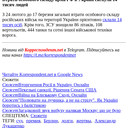
тисяч людей
З 24 лютого до 17 березня загальні втрати особового складу
російських військ на території України орієнтовно
склали 14
тисяч осіб
. Крім того, ЗСУ знищили 86 літаків, 108
вертольотів, 444 танки та сотні іншої військової техніки
ворога.
Новини від
Корреспондент.net
в Telegram. Підписуйтесь на
наш канал
https://t.me/korrespondentnet
Читайте Korrespondent.net в Google News
Сюжети
Сюжет
Вторгнення Росії в Україну. Онлайн
Сюжет
Пекельні санкції. Рішення Сената США
Сюжет
Війна на Близькому Сході. Онлайн
Сюжет
"Полювати на лучника, а не на стрілу". Як Україні
боротись з балістикою
Сюжет
Загадковий звук вибуху налякав Москву: що це було
СПЕЦТЕМА:
Сюжети
ТЕГИ:
суд
,
премия
,
Берлин
,
долги
,
жертвы
,
Александр
Лукашенко