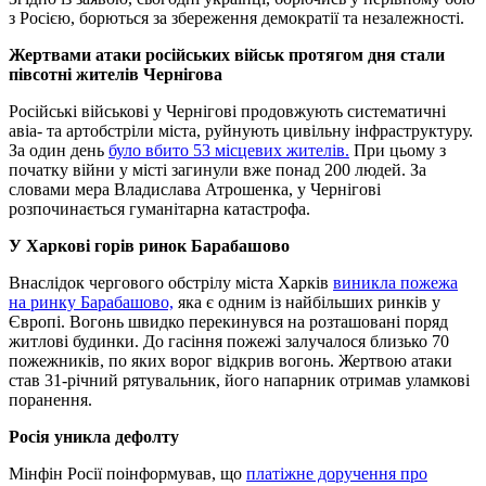
з Росією, борються за збереження демократії та незалежності.
Жертвами атаки російських військ протягом дня стали
півсотні жителів Чернігова
Російські військові у Чернігові продовжують систематичні
авіа- та артобстріли міста, руйнують цивільну інфраструктуру.
За один день
було вбито 53 місцевих жителів.
При цьому з
початку війни у ​​місті загинули вже понад 200 людей. За
словами мера Владислава Атрошенка, у Чернігові
розпочинається гуманітарна катастрофа.
У Харкові горів ринок Барабашово
Внаслідок чергового обстрілу міста Харків
виникла пожежа
на ринку Барабашово,
яка є одним із найбільших ринків у
Європі. Вогонь швидко перекинувся на розташовані поряд
житлові будинки. До гасіння пожежі залучалося близько 70
пожежників, по яких ворог відкрив вогонь. Жертвою атаки
став 31-річний рятувальник, його напарник отримав уламкові
поранення.
Росія уникла дефолту
Мінфін Росії поінформував, що
платіжне доручення про