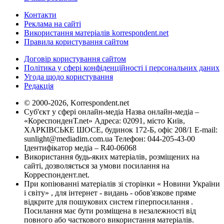
Контакти
Реклама на сайті
Використання матеріалів korrespondent.net
Правила користування сайтом
Договір користування сайтом
Політика у сфері конфіденційності і персональних даних
Угода щодо користування
Редакція
© 2000-2026, Korrespondent.net
Суб'єкт у сфері онлайн-медіа Назва онлайн-медіа –
«КореспонденТ.net» Адреса: 02091, місто Київ,
ХАРКІВСЬКЕ ШОСЕ, будинок 172-Б, офіс 208/1 E-mail:
sunlight@mediadim.com.ua
Телефон: 044-205-43-00
Ідентифікатор медіа – R40-06068
Використання будь-яких матеріалів, розміщених на
сайті, дозволяється за умови посилання на
Корреспондент.net.
При копіюванні матеріалів зі сторінки « Новини України
і світу» , для інтернет - видань - обов'язкове пряме
відкрите для пошукових систем гіперпосилання .
Посилання має бути розміщена в незалежності від
повного або часткового використання матеріалів.