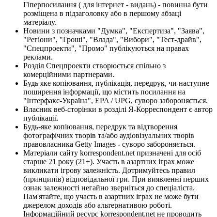
Гіперпосилання ( для інтернет - видань) - повинна бути
розміщена в підзаголовку або в першому абзаці
матеріалу.
Новини з позначками "Думка", "Експертиза", "Заява",
"Регіони", "Гроші", "Влада", "Вибори", "Тест-драйв",
"Спецпроекти", "Промо" публікуються на правах
реклами.
Розділ Спецпроекти створюється спільно з
комерційними партнерами.
Будь яке копіювання, публікація, передрук, чи наступне
поширення інформації, що містить посилання на
"Інтерфакс-Україна", EPA / UPG, суворо забороняється.
Власник веб-сторінки в розділі Я-Корреспондент є автор
публікації.
Будь-яке копіювання, передрук та відтворення
фотографічних творів та/або аудіовізуальних творів
правовласника Getty Images - суворо забороняється.
Матеріали сайту korrespondent.net призначені для осіб
старше 21 року (21+). Участь в азартних іграх може
викликати ігрову залежність. Дотримуйтесь правил
(принципів) відповідальної гри. При виявленні перших
ознак залежності негайно зверніться до спеціаліста.
Пам'ятайте, що участь в азартних іграх не може бути
джерелом доходів або альтернативою роботі.
Інформаційний ресурс korrespondent.net не проводить