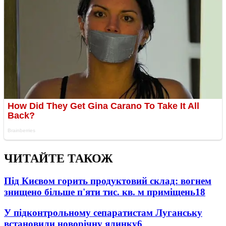
ЧИТАЙТЕ ТАКОЖ
Під Києвом горить продуктовий склад: вогнем
знищено більше п'яти тис. кв. м приміщень
18
У підконтрольному сепаратистам Луганську
встановили новорічну ялинку
6