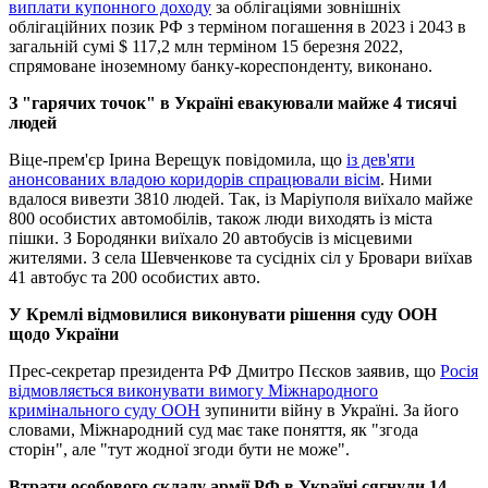
виплати купонного доходу
за облігаціями зовнішніх
облігаційних позик РФ з терміном погашення в 2023 і 2043 в
загальній сумі $ 117,2 млн терміном 15 березня 2022,
спрямоване іноземному банку-кореспонденту, виконано.
З "гарячих точок" в Україні евакуювали майже 4 тисячі
людей
Віце-прем'єр Ірина Верещук повідомила, що
із дев'яти
анонсованих владою коридорів спрацювали вісім
. Ними
вдалося вивезти 3810 людей. Так, із Маріуполя виїхало майже
800 особистих автомобілів, також люди виходять із міста
пішки. З Бородянки виїхало 20 автобусів із місцевими
жителями. З села Шевченкове та сусідніх сіл у Бровари виїхав
41 автобус та 200 особистих авто.
У Кремлі відмовилися виконувати рішення суду ООН
щодо України
Прес-секретар президента РФ Дмитро Пєсков заявив, що
Росія
відмовляється виконувати вимогу Міжнародного
кримінального суду ООН
зупинити війну в Україні. За його
словами, Міжнародний суд має таке поняття, як "згода
сторін", але "тут жодної згоди бути не може".
Втрати особового складу армії РФ в Україні сягнули 14