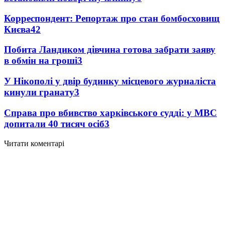
Корреспондент: Репортаж про стан бомбосховищ
Києва
4
2
Побита Ландиком дівчина готова забрати заяву
в обмін на гроші
3
У Нікополі у двір будинку місцевого журналіста
кинули гранату
3
Справа про вбивство харківського судді: у МВС
допитали 40 тисяч осіб
3
Читати коментарі