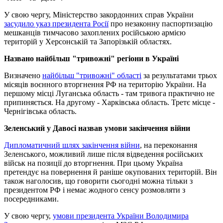
У свою чергу, Міністерство закордонних справ України
засудило указ президента Росії
про незаконну паспортизацію
мешканців тимчасово захоплених російською армією
територій у Херсонській та Запорізькій областях.
Названо найбільш "тривожні" регіони в Україні
Визначено
найбільш "тривожні" області
за результатами трьох
місяців воєнного вторгнення РФ на територію України. На
першому місці Луганська область - там тривога практично не
припиняється. На другому - Харківська область. Третє місце -
Чернігівська область.
Зеленський у Давосі назвав умови закінчення війни
Дипломатичний шлях закінчення війни
, на переконання
Зеленського, можливий лише після відведення російських
військ на позиції до вторгнення. При цьому Україна
претендує на повернення й раніше окупованих територій. Він
також наголосив, що говорити сьогодні можна тільки з
президентом РФ і немає жодного сенсу розмовляти з
посередниками.
У свою чергу,
умови президента України Володимира