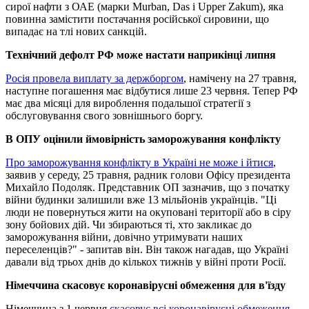
сирої нафти з ОАЕ (марки Murban, Das і Upper Zakum), яка
повинна замістити постачання російської сировини, що
випадає на тлі нових санкцій.
Технічний дефолт РФ може настати наприкінці липня
Росія провела виплату за держборгом
, намічену на 27 травня,
наступне погашення має відбутися лише 23 червня. Тепер РФ
має два місяці для вироблення подальшої стратегії з
обслуговування свого зовнішнього боргу.
В ОПУ оцінили ймовірність заморожування конфлікту
Про заморожування конфлікту в Україні не може і йтися
,
заявив у середу, 25 травня, радник голови Офісу президента
Михайло Подоляк. Представник ОП зазначив, що з початку
війни будинки залишили вже 13 мільйонів українців. "Ці
люди не повернуться жити на окуповані території або в сіру
зону бойових дій. Чи збираються ті, хто закликає до
заморожування війни, довічно утримувати наших
переселенців?" - запитав він. Він також нагадав, що Україні
давали від трьох днів до кількох тижнів у війні проти Росії.
Німеччина скасовує коронавірусні обмеження для в'їзду
Німеччина з 1 червня
скасовує всі коронавірусні обмеження