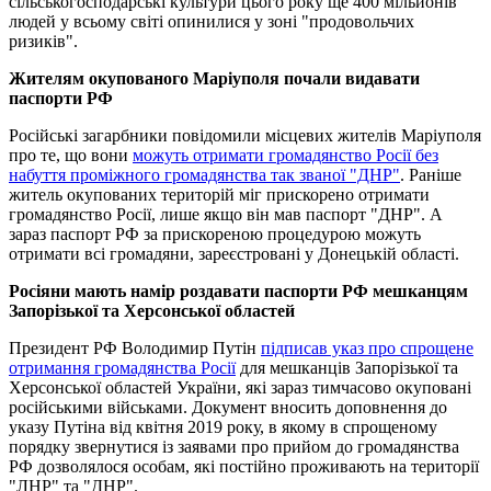
сільськогосподарські культури цього року ще 400 мільйонів
людей у ​​всьому світі опинилися у зоні "продовольчих
ризиків".
Жителям окупованого Маріуполя почали видавати
паспорти РФ
Російські загарбники повідомили місцевих жителів Маріуполя
про те, що вони
можуть отримати громадянство Росії без
набуття проміжного громадянства так званої "ДНР"
. Раніше
житель окупованих територій міг прискорено отримати
громадянство Росії, лише якщо він мав паспорт "ДНР". А
зараз паспорт РФ за прискореною процедурою можуть
отримати всі громадяни, зареєстровані у Донецькій області.
Росіяни мають намір роздавати паспорти РФ мешканцям
Запорізької та Херсонської областей
Президент РФ Володимир Путін
підписав указ про спрощене
отримання громадянства Росії
для мешканців Запорізької та
Херсонської областей України, які зараз тимчасово окуповані
російськими військами. Документ вносить доповнення до
указу Путіна від квітня 2019 року, в якому в спрощеному
порядку звернутися із заявами про прийом до громадянства
РФ дозволялося особам, які постійно проживають на території
"ЛНР" та "ДНР".