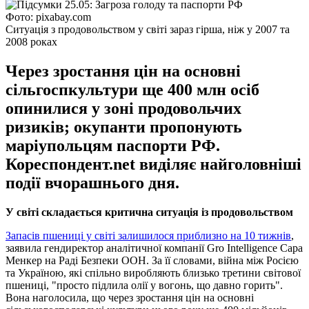
Фото: pixabay.com
Ситуація з продовольством у світі зараз гірша, ніж у 2007 та
2008 роках
Через зростання цін на основні
сільгоспкультури ще 400 млн осіб
опинилися у зоні продовольчих
ризиків; окупанти пропонують
маріупольцям паспорти РФ.
Кореспондент.net виділяє найголовніші
події вчорашнього дня.
У світі складається критична ситуація із продовольством
Запасів пшениці у світі залишилося приблизно на 10 тижнів
,
заявила гендиректор аналітичної компанії Gro Intelligence Сара
Менкер на Раді Безпеки ООН. За її словами, війна між Росією
та Україною, які спільно виробляють близько третини світової
пшениці, "просто підлила олії у вогонь, що давно горить".
Вона наголосила, що через зростання цін на основні