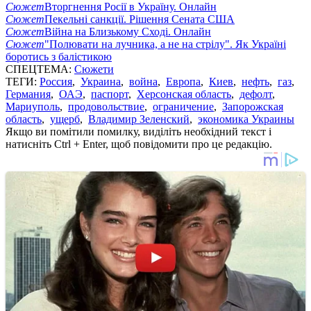
Сюжет
Вторгнення Росії в Україну. Онлайн
Сюжет
Пекельні санкції. Рішення Сената США
Сюжет
Війна на Близькому Сході. Онлайн
Сюжет
"Полювати на лучника, а не на стрілу". Як Україні
боротись з балістикою
СПЕЦТЕМА:
Сюжети
ТЕГИ:
Россия
,
Украина
,
война
,
Европа
,
Киев
,
нефть
,
газ
,
Германия
,
ОАЭ
,
паспорт
,
Херсонская область
,
дефолт
,
Мариуполь
,
продовольствие
,
ограничение
,
Запорожская
область
,
ущерб
,
Владимир Зеленский
,
экономика Украины
Якщо ви помітили помилку, виділіть необхідний текст і
натисніть Ctrl + Enter, щоб повідомити про це редакцію.