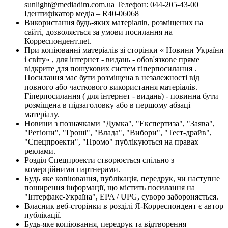
sunlight@mediadim.com.ua
Телефон: 044-205-43-00
Ідентифікатор медіа – R40-06068
Використання будь-яких матеріалів, розміщених на
сайті, дозволяється за умови посилання на
Корреспондент.net.
При копіюванні матеріалів зі сторінки « Новини України
і світу» , для інтернет - видань - обов'язкове пряме
відкрите для пошукових систем гіперпосилання .
Посилання має бути розміщена в незалежності від
повного або часткового використання матеріалів.
Гіперпосилання ( для інтернет - видань) - повинна бути
розміщена в підзаголовку або в першому абзаці
матеріалу.
Новини з позначками "Думка", "Експертиза", "Заява",
"Регіони", "Гроші", "Влада", "Вибори", "Тест-драйв",
"Спецпроекти", "Промо" публікуються на правах
реклами.
Розділ Спецпроекти створюється спільно з
комерційними партнерами.
Будь яке копіювання, публікація, передрук, чи наступне
поширення інформації, що містить посилання на
"Інтерфакс-Україна", EPA / UPG, суворо забороняється.
Власник веб-сторінки в розділі Я-Корреспондент є автор
публікації.
Будь-яке копіювання, передрук та відтворення