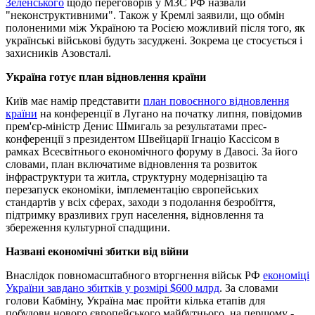
Зеленського
щодо переговорів у МЗС РФ назвали
"неконструктивними". Також у Кремлі заявили, що обмін
полоненими між Україною та Росією можливий після того, як
українські військові будуть засуджені. Зокрема це стосується і
захисників Азовсталі.
Україна готує план відновлення країни
Київ має намір представити
план повоєнного відновлення
країни
на конференції в Лугано на початку липня, повідомив
прем'єр-міністр Денис Шмигаль за результатами прес-
конференції з президентом Швейцарії Ігнаціо Кассісом в
рамках Всесвітнього економічного форуму в Давосі. За його
словами, план включатиме відновлення та розвиток
інфраструктури та житла, структурну модернізацію та
перезапуск економіки, імплементацію європейських
стандартів у всіх сферах, заходи з подолання безробіття,
підтримку вразливих груп населення, відновлення та
збереження культурної спадщини.
Названі економічні збитки від війни
Внаслідок повномасштабного вторгнення військ РФ
економіці
України завдано збитків у розмірі $600 млрд
. За словами
голови Кабміну, Україна має пройти кілька етапів для
побудови нового європейського майбутнього, на першому -