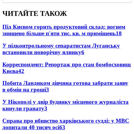
ЧИТАЙТЕ ТАКОЖ
Під Києвом горить продуктовий склад: вогнем
знищено більше п'яти тис. кв. м приміщень
18
У підконтрольному сепаратистам Луганську
встановили новорічну ялинку
6
Корреспондент: Репортаж про стан бомбосховищ
Києва
4
2
Побита Ландиком дівчина готова забрати заяву
в обмін на гроші
3
У Нікополі у двір будинку місцевого журналіста
кинули гранату
3
Справа про вбивство харківського судді: у МВС
допитали 40 тисяч осіб
3