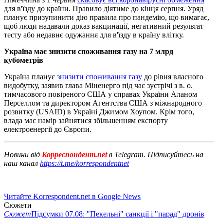
для в'їзду до країни. Правило діятиме до кінця серпня. Уряд
планує призупинити дію правила про пандемію, що вимагає,
щоб люди надавали доказ вакцинації, негативний результат
тесту або недавнє одужання для в'їзду в країну влітку.
Україна має знизити споживання газу на 7 млрд
кубометрів
Україна планує
знизити споживання газу
до рівня власного
видобутку, заявив глава Міненерго під час зустрічі з в. о.
тимчасового повіреного США у справах України Аланом
Перселлом та директором Агентства США з міжнародного
розвитку (USAID) в Україні Джимом Хоупом. Крім того,
влада має намір зайнятися збільшенням експорту
електроенергії до Європи.
Новини від
Корреспондент.net
в Telegram. Підписуйтесь на
наш канал
https://t.me/korrespondentnet
Читайте Korrespondent.net в Google News
Сюжети
Сюжет
Підсумки 07.08: "Пекельні" санкції і "парад" дронів