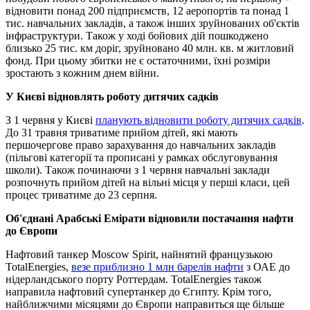
відновити понад 200 підприємств, 12 аеропортів та понад 1
тис. навчальних закладів, а також інших зруйнованих об'єктів
інфраструктури. Також у ході бойових дій пошкоджено
близько 25 тис. км доріг, зруйновано 40 млн. кв. м житловий
фонд. При цьому збитки не є остаточними, їхні розміри
зростають з кожним днем ​​війни.
У Києві відновлять роботу дитячих садків
З 1 червня у Києві
планують відновити роботу дитячих садків
.
До 31 травня триватиме прийом дітей, які мають
першочергове право зарахування до навчальних закладів
(пільгові категорії та прописані у рамках обслуговування
школи). Також починаючи з 1 червня навчальні заклади
розпочнуть прийом дітей на вільні місця у перші класи, цей
процес триватиме до 23 серпня.
Об'єднані Арабські Емірати відновили постачання нафти
до Європи
Нафтовий танкер Moscow Spirit, найнятий французькою
TotalEnergies,
везе приблизно 1 млн барелів нафти
з ОАЕ до
нідерландського порту Роттердам. TotalEnergies також
направила нафтовий супертанкер до Єгипту. Крім того,
найближчими місяцями до Європи направиться ще більше