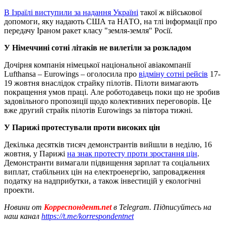
В Ізраїлі виступили за надання Україні
такої ж військової
допомоги, яку надають США та НАТО, на тлі інформації про
передачу Іраном ракет класу "земля-земля" Росії.
У Німеччині сотні літаків не вилетіли за розкладом
Дочірня компанія німецької національної авіакомпанії
Lufthansa – Eurowings – оголосила про
відміну сотні рейсів
17-
19 жовтня внаслідок страйку пілотів. Пілоти вимагають
покращення умов праці. Але роботодавець поки що не зробив
задовільного пропозиції щодо колективних переговорів. Це
вже другий страйк пілотів Eurowings за півтора тижні.
У Парижі протестували проти високих цін
Декілька десятків тисяч демонстрантів вийшли в неділю, 16
жовтня, у Парижі
на знак протесту проти зростання цін
.
Демонстранти вимагали підвищення зарплат та соціальних
виплат, стабільних цін на електроенергію, запровадження
податку на надприбутки, а також інвестицій у екологічні
проекти.
Новини от
Корреспондент.net
в Telegram. Підписуйтесь на
наш канал
https://t.me/korrespondentnet