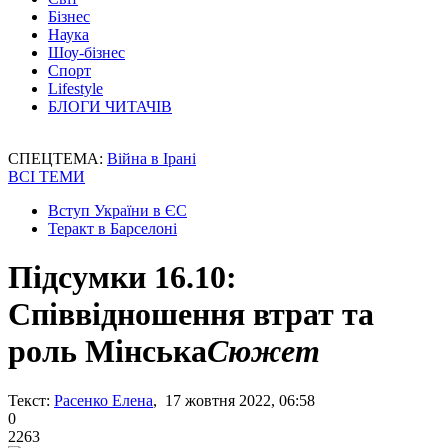
Бізнес
Наука
Шоу-бізнес
Спорт
Lifestyle
БЛОГИ ЧИТАЧІВ
СПЕЦТЕМА:
Війна в Ірані
ВСІ ТЕМИ
Вступ України в ЄС
Теракт в Барселоні
Підсумки 16.10:
Співвідношення втрат та
роль Мінська
Сюжет
Текст:
Расенко Елена
, 17 жовтня 2022, 06:58
0
2263