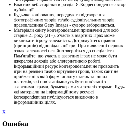
Власник веб-сторінки в розділі Я-Корреспондент є автор
публікації.
Будь-яке копіювання, передрук та відтворення
фотографічних творів та/або аудіовізуальних творів
правовласника Getty Images - суворо забороняється.
Матеріали сайту korrespondent.net призначені для осіб
старше 21 року (21+). Участь в азартних іграх може
викликати ігрову залежність. Дотримуйтесь правил
(принципів) відповідальної гри. При виявленні перших
ознак залежності негайно зверніться до спеціаліста.
Пам'ятайте, що участь в азартних іграх не може бути
джерелом доходів або альтернативою роботі.
Інформаційний ресурс korrespondent.net не проводить
ігри на реальні та/або віртуальні гроші, також сайт не
приймає ні в якій формі оплату ставок та інших
платежів, які пов’язані/можуть бути пов’язані з
азартними іграми, букмекерами чи тоталізаторами. Будь-
які матеріали на інформаційному ресурсі
korrespondent.net публікуються виключно в
інформаційних цілях.
X
Ошибка