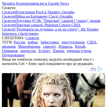
Читайте Korrespondent.net в Google News
Сюжети
Сюжет
Вторгнення Росії в Україну. Онлайн
Сюжет
Війна на Близькому Сході. Онлайн
Сюжет
Підсумки 07.08: "Пекельні" санкції і "парад" дронів
Сюжет
Пекельні санкції. Рішення Сената США
Сюжет
"Полювати на лучника, а не на стрілу". Як Україні
боротись з балістикою
СПЕЦТЕМА:
Сюжети
ТЕГИ:
Россия
,
война
,
Забастовки
,
преступления
,
США
,
авиация
,
Минобороны
,
самолет
,
Израиль
,
Китай
,
Германия
,
протесты
,
Египет
,
Париж
,
ядерная угроза
,
Подорожание
Якщо ви помітили помилку, виділіть необхідний текст і
натисніть Ctrl + Enter, щоб повідомити про це редакцію.