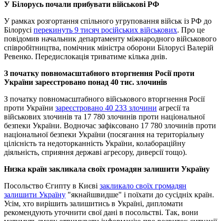
У Білорусь почали прибувати військові РФ
У рамках розгортання спільного угруповання військ із РФ до
Білорусі
перекинуть 9 тисяч російських військових
. Про це
повідомив начальник департаменту міжнародного військового
співробітництва, помічник міністра оборони Білорусі Валерій
Ревенко. Передислокація триватиме кілька днів.
З початку повномасштабного вторгнення Росії проти
України зареєстровано понад 40 тис. злочинів
З початку повномасштабного військового вторгнення Росії
проти України
зареєстровано 40 233 злочини
агресії та
військових злочинів та 17 780 злочинів проти національної
безпеки України. Водночас зафіксовано 17 780 злочинів проти
національної безпеки України (посягання на територіальну
цілісність та недоторканність України, колабораційну
діяльність, сприяння державі агресору, диверсії тощо).
Низка країн закликала своїх громадян залишити Україну
Посольство Єгипту в Києві
закликало своїх громадян
залишити Україну
"якнайшвидше" і поїхати до сусідніх країн.
Усім, хто вирішить залишитись в Україні, дипломати
рекомендують уточнити свої дані в посольстві. Так, вони