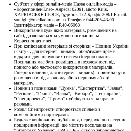
Суб'єкт у сфері онлайн-медіа Назва онлайн-медіа –
«КореспонденТ.net» Адреса: 02091, місто Київ,
ХАРКІВСЬКЕ ШОСЕ, будинок 172-Б, офіс 208/1 E-mail:
sunlight@mediadim.com.ua
Телефон: 044-205-43-00
Ідентифікатор медіа – R40-06068
Використання будь-яких матеріалів, розміщених на
сайті, дозволяється за умови посилання на
Корреспондент.net.
При копіюванні матеріалів зі сторінки « Новини України
і світу» , для інтернет - видань - обов'язкове пряме
відкрите для пошукових систем гіперпосилання .
Посилання має бути розміщена в незалежності від
повного або часткового використання матеріалів.
Гіперпосилання ( для інтернет - видань) - повинна бути
розміщена в підзаголовку або в першому абзаці
матеріалу.
Новини з позначками "Думка", "Експертиза", "Заява",
"Регіони", "Гроші", "Влада", "Вибори", "Тест-драйв",
"Спецпроекти", "Промо" публікуються на правах
реклами.
Розділ Спецпроекти створюється спільно з
комерційними партнерами.
Будь яке копіювання, публікація, передрук, чи наступне
поширення інформації, що містить посилання на
"Інтерфакс-Україна", EPA / UPG, суворо забороняється.