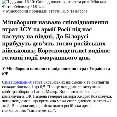
Фото: Zelenskiy / Official
У Міноборони порівняли втрати ЗСУ та ворога
Міноборони назвало співвідношення
втрат ЗСУ та армії Росії під час
наступу на півдні; До Білорусі
прибудуть дев’ять тисяч російських
військових; Кореспондент.net виділяє
головні події вчорашнього дня.
У Міноборони назвали співвідношення втрат України та
РФ
Співвідношення втрат
українських військових та окупантів
складає близько 1 до 6,5. Про це повідомила заступник
міністра оборони Ганна Маляр. Вона послалася на слова
командувача ОК Південь генерал-майора Андрія Ковальчука,
який повідомив, що критична межа співвідношення втрат - 1
до 8. Він зазначив, що після цього російська армія
психологічно "сипатиметься".