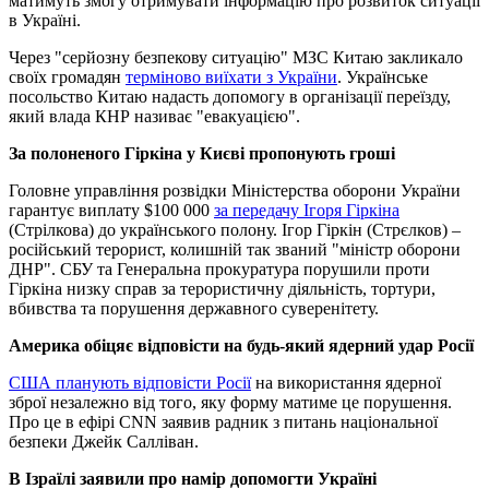
матимуть змогу отримувати інформацію про розвиток ситуації
в Україні.
Через "серйозну безпекову ситуацію" МЗС Китаю закликало
своїх громадян
терміново виїхати з України
. Українське
посольство Китаю надасть допомогу в організації переїзду,
який влада КНР називає "евакуацією".
За полоненого Гіркіна у Києві пропонують гроші
Головне управління розвідки Міністерства оборони України
гарантує виплату $100 000
за передачу Ігоря Гіркіна
(Стрілкова) до українського полону. Ігор Гіркін (Стрєлков) –
російський терорист, колишній так званий "міністр оборони
ДНР". СБУ та Генеральна прокуратура порушили проти
Гіркіна низку справ за терористичну діяльність, тортури,
вбивства та порушення державного суверенітету.
Америка обіцяє відповісти на будь-який ядерний удар Росії
США планують відповісти Росії
на використання ядерної
зброї незалежно від того, яку форму матиме це порушення.
Про це в ефірі СNN заявив радник з питань національної
безпеки Джейк Салліван.
В Ізраїлі заявили про намір допомогти Україні