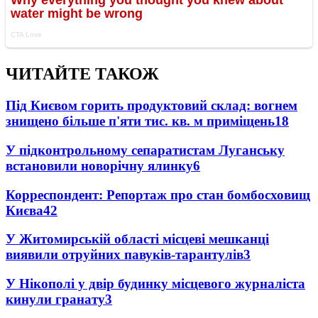
ЧИТАЙТЕ ТАКОЖ
Під Києвом горить продуктовий склад: вогнем
знищено більше п'яти тис. кв. м приміщень
18
У підконтрольному сепаратистам Луганську
встановили новорічну ялинку
6
Корреспондент: Репортаж про стан бомбосховищ
Києва
4
2
У Житомирській області місцеві мешканці
виявили отруйних павуків-тарантулів
3
У Нікополі у двір будинку місцевого журналіста
кинули гранату
3