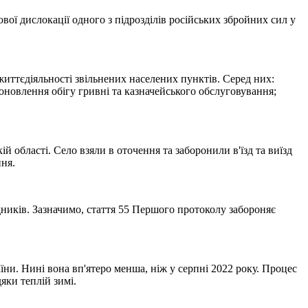
ї дислокації одного з підрозділів російських збройних сил у
иттєдіяльності звільнених населених пунктів. Серед них:
поновлення обігу гривні та казначейського обслуговування;
 області. Село взяли в оточення та заборонили в'їзд та виїзд
ння.
дників. Зазначимо, стаття 55 Першого протоколу забороняє
и. Нині вона вп'ятеро менша, ніж у серпні 2022 року. Процес
яки теплій зимі.