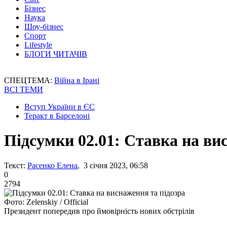
Бізнес
Наука
Шоу-бізнес
Спорт
Lifestyle
БЛОГИ ЧИТАЧІВ
СПЕЦТЕМА:
Війна в Ірані
ВСІ ТЕМИ
Вступ України в ЄС
Теракт в Барселоні
Підсумки 02.01: Ставка на ви
Текст:
Расенко Елена
, 3 січня 2023, 06:58
0
2794
Фото: Zelenskiy / Official
Президент попередив про ймовірність нових обстрілів