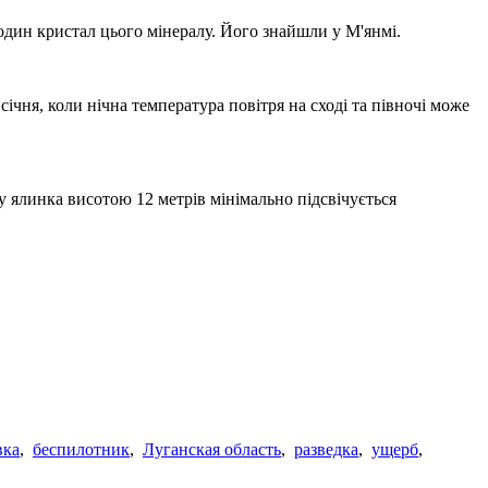
один кристал цього мінералу. Його знайшли у М'янмі.
ічня, коли нічна температура повітря на сході та півночі може
у ялинка висотою 12 метрів мінімально підсвічується
вка
,
беспилотник
,
Луганская область
,
разведка
,
ущерб
,