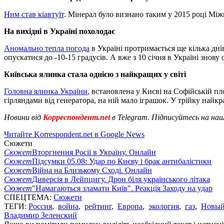
Ним став кіавтуїт
. Мінерал було визнано таким у 2015 році Між
На вихідні в Україні похолодає
Аномально тепла погода
в Україні протримається ще кілька дні
опускатися до -10-15 градусів. А вже з 10 січня в Україні знову 
Київська ялинка стала однією з найкращих у світі
Головна ялинка України
, встановлена у Києві на Софійській пл
гірляндами від генератора, на ній мало іграшок. У трійку най
Новини від
Корреспондент.net
в Telegram. Підписуйтесь на на
Читайте Korrespondent.net в Google News
Сюжети
Сюжет
Вторгнення Росії в Україну. Онлайн
Сюжет
Підсумки 05.08: Удар по Києву і брак антибалістики
Сюжет
Війна на Близькому Сході. Онлайн
Сюжет
Диверсія в Лейпцигу. Дрон біля українського літака
Сюжет
"Намагаються зламати Київ". Реакція Заходу на удар
СПЕЦТЕМА:
Сюжети
ТЕГИ:
Россия
,
война
,
рейтинг
,
Европа
,
экология
,
газ
,
Новый
Владимир Зеленский