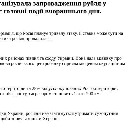
рганізувала запровадження рубля у
 головні події вчорашнього дня.
ормація, що Росія планує тривалу атаку. Її ставка може бути на
ктика росіян провалилася.
них районах півдня та сходу України. Вона дала вказівку про
 голова російського центробанку сприяла місцевим окупаційним
го територій та 28% від усіх окупованих Росією територій.
лінія фронту з агресором становить 1 тис. 500 км.
відки України, росіяни намагатимуться утримати сухопутний
 щоби знову захопити Херсон.