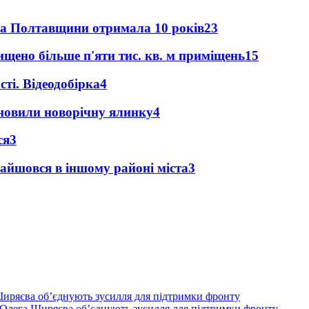
ка Полтавщини отримала 10 років
23
щено більше п'яти тис. кв. м приміщень
15
ті. Відеодобірка
4
новили новорічну ялинку
4
ся
3
найшовся в іншому районі міста
3
Олега Ширяєва об’єднують зусилля для підтримки фронту