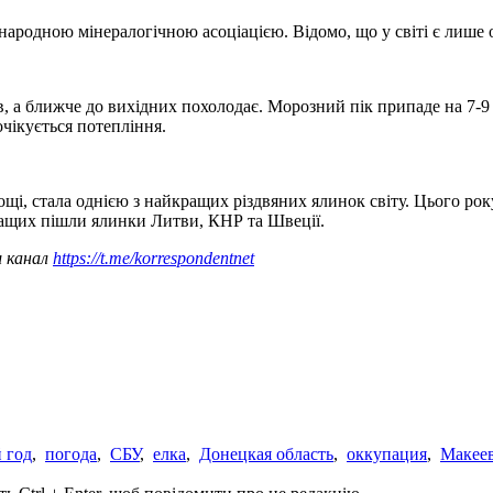
народною мінералогічною асоціацією. Відомо, що у світі є лише 
в, а ближче до вихідних похолодає. Морозний пік припаде на 7-9 с
очікується потепління.
ощі, стала однією з найкращих різдвяних ялинок світу. Цього рок
кращих пішли ялинки Литви, КНР та Швеції.
ш канал
https://t.me/korrespondentnet
 год
,
погода
,
СБУ
,
елка
,
Донецкая область
,
оккупация
,
Макее