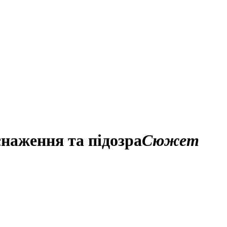
снаження та підозра
Сюжет