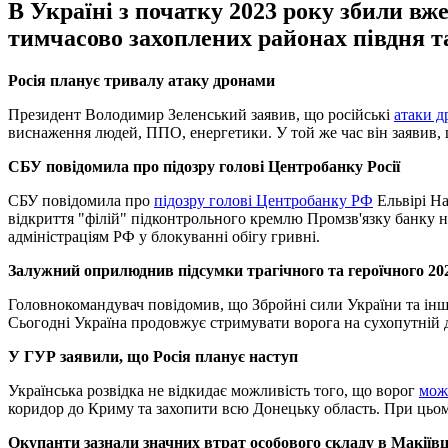
В Україні з початку 2023 року збили вж
тимчасово захоплених районах півдня та
Росія планує тривалу атаку дронами
Президент Володимир Зеленський заявив, що російські
атаки д
виснаження людей, ППО, енергетики. У той же час він заявив,
СБУ повідомила про підозру голові Центробанку Росії
СБУ повідомила про
підозру голові Центробанку РФ
Ельвірі На
відкриття "філій" підконтрольного кремлю Промзв'язку банку н
адміністраціям РФ у блокуванні обігу гривні.
Залужний оприлюднив підсумки трагічного та героїчного 20
Головнокомандувач повідомив, що Збройні сили України та ін
Сьогодні Україна продовжує стримувати ворога на сухопутній ді
У ГУР заявили, що Росія планує наступ
Українська розвідка не відкидає можливість того, що ворог
може
коридор до Криму та захопити всю Донецьку область. При цьом
Окупанти зазнали значних втрат особового складу в Макіївц