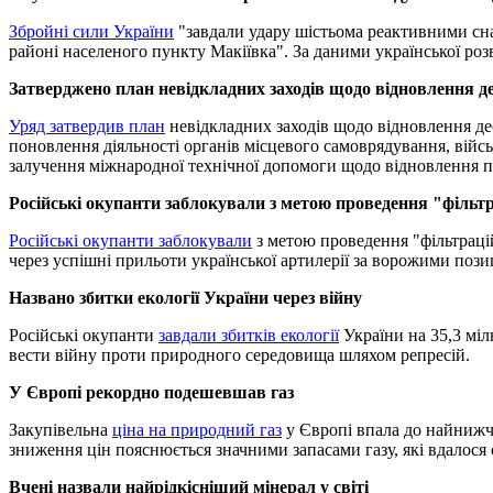
Збройні сили України
"завдали удару шістьома реактивними сна
районі населеного пункту Макіївка". За даними української розв
Затверджено план невідкладних заходів щодо відновлення д
Уряд затвердив план
невідкладних заходів щодо відновлення де
поновлення діяльності органів місцевого самоврядування, війсь
залучення міжнародної технічної допомоги щодо відновлення п
Російські окупанти заблокували з метою проведення "фільтр
Російські окупанти заблокували
з метою проведення "фільтрацій
через успішні прильоти української артилерії за ворожими поз
Названо збитки екології України через війну
Російські окупанти
завдали збитків екології
України на 35,3 міл
вести війну проти природного середовища шляхом репресій.
У Європі рекордно подешевшав газ
Закупівельна
ціна на природний газ
у Європі впала до найнижчо
зниження цін пояснюється значними запасами газу, які вдалося
Вчені назвали найрідкісніший мінерал у світі