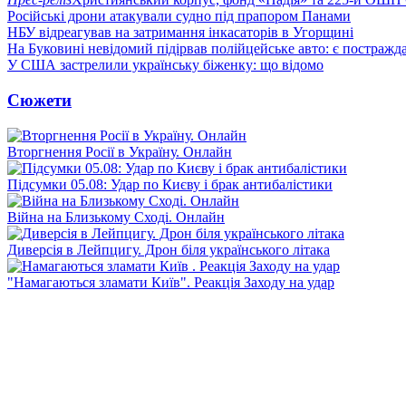
Російські дрони атакували судно під прапором Панами
НБУ відреагував на затримання інкасаторів в Угорщині
На Буковині невідомий підірвав полійцейське авто: є постражда
У США застрелили українську біженку: що відомо
Сюжети
Вторгнення Росії в Україну. Онлайн
Підсумки 05.08: Удар по Києву і брак антибалістики
Війна на Близькому Сході. Онлайн
Диверсія в Лейпцигу. Дрон біля українського літака
"Намагаються зламати Київ". Реакція Заходу на удар