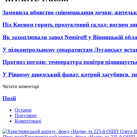
Замовила вбивство співмешканця дочки: житель
Під Києвом горить продуктовий склад: вогнем зни
Як захоплювали завод Nemiroff у Вінницькій облас
У підконтрольному сепаратистам Луганську вста
Прогноз погоди: температура повітря підвищуєть
У Рівному шведський фанат, котрий загубився, з
Читати коментарі
Події
Останні
Популярні
Коментовані
Прес-реліз
Християнський корпус, фонд «Надія» та 225-й ОШП 