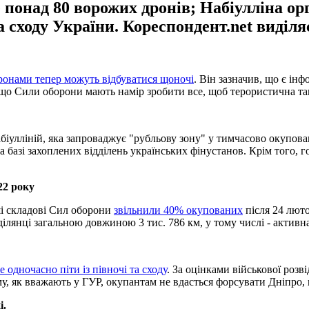
е понад 80 ворожих дронів; Набіулліна о
 сходу України. Кореспондент.net виділяє
ронами тепер можуть відбуватися щоночі
. Він зазначив, що є інф
 що Сили оборони мають намір зробити все, щоб терористична та
біулліній, яка запроваджує "рубльову зону" у тимчасово окупова
а базі захоплених відділень українських фінустанов. Крім того,
22 року
ші складові Сил оборони
звільнили 40% окупованих
після 24 люто
лянці загальною довжиною 3 тис. 786 км, у тому числі - активна 
 одночасно піти із півночі та сходу
. За оцінками військової роз
у, як вважають у ГУР, окупантам не вдасться форсувати Дніпро,
і.