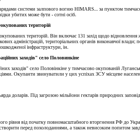
рядами системи залпового вогню HIMARS... за пунктом тимчасово
ідки убитих може бути - сотні осіб.
еокупованих територій
окупованих територій. Він включає 131 захід щодо відновлення ж
кових адміністрацій, територіальних органів виконавчої влади; 
ошкодженої інфраструктури, ін.
аційних заходів" село Половинкіне
них заходів" село Половінкіне у тимчасово окупованій Луганській
иціями. Окупанти звинуватили у цих успіхах ЗСУ місцеве населе
ьярда доларів. Під загрозою мільйони гектарів природних запові
го рівня від початку повномасштабного вторгнення РФ до Україн
 створити перед похолоданнями, а також невисоким попитом завд