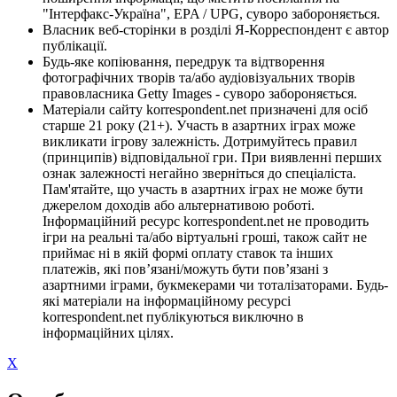
"Інтерфакс-Україна", EPA / UPG, суворо забороняється.
Власник веб-сторінки в розділі Я-Корреспондент є автор
публікації.
Будь-яке копіювання, передрук та відтворення
фотографічних творів та/або аудіовізуальних творів
правовласника Getty Images - суворо забороняється.
Матеріали сайту korrespondent.net призначені для осіб
старше 21 року (21+). Участь в азартних іграх може
викликати ігрову залежність. Дотримуйтесь правил
(принципів) відповідальної гри. При виявленні перших
ознак залежності негайно зверніться до спеціаліста.
Пам'ятайте, що участь в азартних іграх не може бути
джерелом доходів або альтернативою роботі.
Інформаційний ресурс korrespondent.net не проводить
ігри на реальні та/або віртуальні гроші, також сайт не
приймає ні в якій формі оплату ставок та інших
платежів, які пов’язані/можуть бути пов’язані з
азартними іграми, букмекерами чи тоталізаторами. Будь-
які матеріали на інформаційному ресурсі
korrespondent.net публікуються виключно в
інформаційних цілях.
X