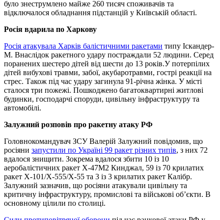
було знеструмлено майже 260 тисяч споживачів та
відключалося обладнання підстанцій у Київській області.
Росія вдарила по Харкову
Росія атакувала Харків балістичними ракетами
типу Іскандер-
М. Внаслідок ракетного удару постраждали 52 людини. Серед
поранених шестеро дітей від шести до 13 років.У потерпілих
дітей вибухові травми, забої, акубаротравми, гострі реакції на
стрес. Також під час удару загинула 91-річна жінка. У місті
сталося три пожежі. Пошкоджено багатоквартирні житлові
будинки, господарчі споруди, цивільну інфраструктуру та
автомобілі.
Залужний розповів про ракетну атаку РФ
Головнокомандувач ЗСУ Валерій Залужний повідомив, що
росіяни
запустили по Україні 99 ракет різних типів
, з них 72
вдалося знищити. Зокрема вдалося збити 10 із 10
аеробалістичних ракет Х-47М2 Кинджал, 59 із 70 крилатих
ракет Х-101/Х-555/Х-55 та 3 із 3 крилатих ракет Калібр.
Залужний зазначив, що росіяни атакували цивільну та
критичну інфраструктуру, промислові та військові об’єкти. В
основному цілили по столиці.
Сили протиповітряної оборони
під час ранкової атаки РФ у