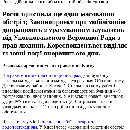
Росія здійснила черговий масований обстріл України
Росія здійснила ще один масований
обстріл; Законопроєкт про мобілізацію
допрацюють з урахуванням зауважень
від Уповноваженого Верховної Ради з
прав людини. Кореспондент.net виділяє
головні події вчорашнього дня.
Російська армія випустила ракети по Києву
Від ракетної атаки на столицю постраждали
будівлі у
Подільському, Святошинському, Печерському, Оболонському,
Деснянському районах Києва. У Солом’янському районі
внаслідок російської атаки на багатоквартирні будинки - 49
постраждалих, двоє загиблих. У Київській області внаслідок
удару РФ загинули дві людини, ще 16 отримали тілесні
ушкодження, наразі 11 потерпілих проходять медичне
обстеження.
Через атаку у місті
сталися перебої з елекро- та
водопостачанням
. У Києві через масований ракетний обстріл