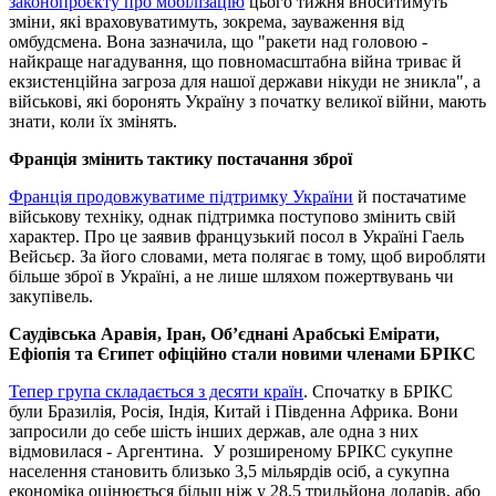
законопроєкту про мобілізацію
цього тижня вноситимуть
зміни, які враховуватимуть, зокрема, зауваження від
омбудсмена. Вона зазначила, що "ракети над головою -
найкраще нагадування, що повномасштабна війна триває й
екзистенційна загроза для нашої держави нікуди не зникла", а
військові, які боронять Україну з початку великої війни, мають
знати, коли їх змінять.
Франція змінить тактику постачання зброї
Франція продовжуватиме підтримку України
й постачатиме
військову техніку, однак підтримка поступово змінить свій
характер. Про це заявив французький посол в Україні Гаель
Вейсьєр. За його словами, мета полягає в тому, щоб виробляти
більше зброї в Україні, а не лише шляхом пожертвувань чи
закупівель.
Саудівська Аравія, Іран, Об’єднані Арабські Емірати,
Ефіопія та Єгипет офіційно стали новими членами БРІКС
Тепер група складається з десяти країн
. Спочатку в БРІКС
були Бразилія, Росія, Індія, Китай і Південна Африка. Вони
запросили до себе шість інших держав, але одна з них
відмовилася - Аргентина. У розширеному БРІКС сукупне
населення становить близько 3,5 мільярдів осіб, а сукупна
економіка оцінюється більш ніж у 28,5 трильйона доларів, або