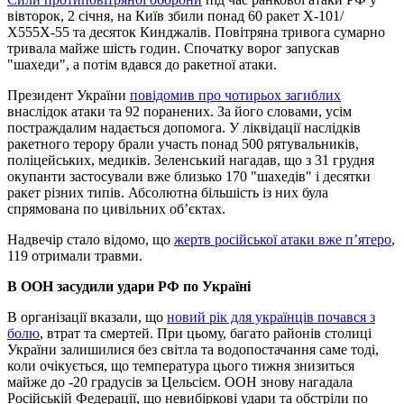
вівторок, 2 січня, на Київ збили понад 60 ракет Х-101/
Х555Х-55 та десяток Кинджалів. Повітряна тривога сумарно
тривала майже шість годин. Спочатку ворог запускав
"шахеди", а потім вдався до ракетної атаки.
Президент України
повідомив про чотирьох загиблих
внаслідок атаки та 92 поранених. За його словами, усім
постраждалим надається допомога. У ліквідації наслідків
ракетного терору брали участь понад 500 рятувальників,
поліцейських, медиків. Зеленський нагадав, що з 31 грудня
окупанти застосували вже близько 170 "шахедів" і десятки
ракет різних типів. Абсолютна більшість із них була
спрямована по цивільних обʼєктах.
Надвечір стало відомо, що
жертв російської атаки вже п’ятеро
,
119 отримали травми.
В ООН засудили удари РФ по Україні
В організації вказали, що
новий рік для українців почався з
болю
, втрат та смертей. При цьому, багато районів столиці
України залишилися без світла та водопостачання саме тоді,
коли очікується, що температура цього тижня знизиться
майже до -20 градусів за Цельсієм. ООН знову нагадала
Російській Федерації, що невибіркові удари та обстріли по