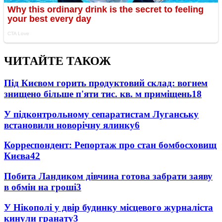
ЧИТАЙТЕ ТАКОЖ
Під Києвом горить продуктовий склад: вогнем
знищено більше п'яти тис. кв. м приміщень
18
У підконтрольному сепаратистам Луганську
встановили новорічну ялинку
6
Корреспондент: Репортаж про стан бомбосховищ
Києва
4
2
Побита Ландиком дівчина готова забрати заяву
в обмін на гроші
3
У Нікополі у двір будинку місцевого журналіста
кинули гранату
3