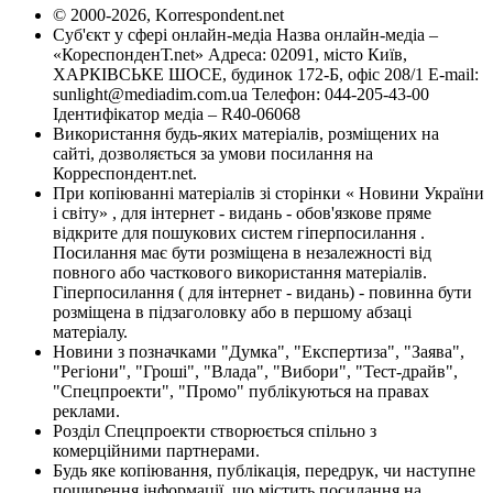
© 2000-2026, Korrespondent.net
Суб'єкт у сфері онлайн-медіа Назва онлайн-медіа –
«КореспонденТ.net» Адреса: 02091, місто Київ,
ХАРКІВСЬКЕ ШОСЕ, будинок 172-Б, офіс 208/1 E-mail:
sunlight@mediadim.com.ua
Телефон: 044-205-43-00
Ідентифікатор медіа – R40-06068
Використання будь-яких матеріалів, розміщених на
сайті, дозволяється за умови посилання на
Корреспондент.net.
При копіюванні матеріалів зі сторінки « Новини України
і світу» , для інтернет - видань - обов'язкове пряме
відкрите для пошукових систем гіперпосилання .
Посилання має бути розміщена в незалежності від
повного або часткового використання матеріалів.
Гіперпосилання ( для інтернет - видань) - повинна бути
розміщена в підзаголовку або в першому абзаці
матеріалу.
Новини з позначками "Думка", "Експертиза", "Заява",
"Регіони", "Гроші", "Влада", "Вибори", "Тест-драйв",
"Спецпроекти", "Промо" публікуються на правах
реклами.
Розділ Спецпроекти створюється спільно з
комерційними партнерами.
Будь яке копіювання, публікація, передрук, чи наступне
поширення інформації, що містить посилання на