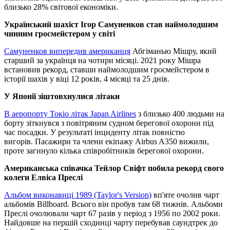
близько 28% світової економіки.
Український шахіст Ігор Самуненков став наймолодшим
чинним гросмейстером у світі
Самуненков випередив американця
Абгіманью Мішру, який
старший за українця на чотири місяці. 2021 року Мішра
встановив рекорд, ставши наймолодшим гросмейстером в
історії шахів у віці 12 років, 4 місяці та 25 днів.
У Японії зіштовхнулися літаки
В аеропорту Токіо літак Japan Airlines
з близько 400 людьми на
борту зіткнувся з повітряним судном берегової охорони під
час посадки. У результаті інциденту літак повністю
вигорів. Пасажири та члени екіпажу Airbus A350 вижили,
проте загинуло кілька співробітників берегової охорони.
Американська співачка Тейлор Свіфт побила рекорд свого
колеги Елвіса Преслі
Альбом виконавиці 1989 (Taylor's Version)
вп'яте очолив чарт
альбомів Billboard. Всього він пробув там 68 тижнів. Альбоми
Преслі очолювали чарт 67 разів у період з 1956 по 2002 роки.
Найдовше на першій сходинці чарту перебував саундтрек до