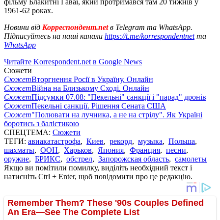
фільму Блакитні Гаваї, який протримався там 20 тижнів у
1961-62 роках.
Новини від
Корреспондент.net
в Telegram та WhatsApp.
Підписуйтесь на наші канали
https://t.me/korrespondentnet
та
WhatsApp
Читайте Korrespondent.net в Google News
Сюжети
Сюжет
Вторгнення Росії в Україну. Онлайн
Сюжет
Війна на Близькому Сході. Онлайн
Сюжет
Підсумки 07.08: "Пекельні" санкції і "парад" дронів
Сюжет
Пекельні санкції. Рішення Сената США
Сюжет
"Полювати на лучника, а не на стрілу". Як Україні
боротись з балістикою
СПЕЦТЕМА:
Сюжети
ТЕГИ:
авиакатастрофа
,
Киев
,
рекорд
,
музыка
,
Польша
,
шахматы
,
ООН
,
Харьков
,
Япония
,
Франция
,
песни
,
оружие
,
БРИКС
,
обстрел
,
Запорожская область
,
самолеты
Якщо ви помітили помилку, виділіть необхідний текст і
натисніть Ctrl + Enter, щоб повідомити про це редакцію.