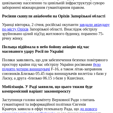
цивільному населенню та цивільній інфраструктурі суворо
заборонені міжнародним гуманітарним правом.
Росіяни скинули авіабомби на Оріхів Запорізької області
Уранці вівторка, 2 січня, російські окупанти
завдали авіаудару
по місту Оріхів
Запорізької області. Внаслідок обстрілу
зруйновано цілий під'їзд житлового будинку, поранено 75-
річну жінку.
Польща підіймала в небо бойову авіацію під час
масованого удару Росії по Україні
Поляки заявляють, що для забезпечення безпеки повітряного
простору країни під час обстрілу України росіянами
було
піднято чотири винищувачі
F-16, а також літак-заправник
союзників.Близько 05.45 пара винищувачів вилетіла з бази у
Ласку, а друга -близько 06.15 з бази у Кшесінах.
Мобілізація. У Раді заявили, що цього тижня буде
компромісний варіант законопроєкту
Заступниця голови комітету Верховної Ради з питань
гуманітарної та інформаційної політики Євгенія
Кравчук заявила в ефірі телеканалу Рада, що
до нового