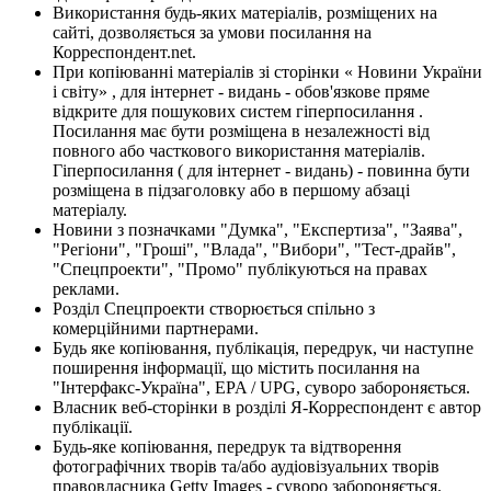
Використання будь-яких матеріалів, розміщених на
сайті, дозволяється за умови посилання на
Корреспондент.net.
При копіюванні матеріалів зі сторінки « Новини України
і світу» , для інтернет - видань - обов'язкове пряме
відкрите для пошукових систем гіперпосилання .
Посилання має бути розміщена в незалежності від
повного або часткового використання матеріалів.
Гіперпосилання ( для інтернет - видань) - повинна бути
розміщена в підзаголовку або в першому абзаці
матеріалу.
Новини з позначками "Думка", "Експертиза", "Заява",
"Регіони", "Гроші", "Влада", "Вибори", "Тест-драйв",
"Спецпроекти", "Промо" публікуються на правах
реклами.
Розділ Спецпроекти створюється спільно з
комерційними партнерами.
Будь яке копіювання, публікація, передрук, чи наступне
поширення інформації, що містить посилання на
"Інтерфакс-Україна", EPA / UPG, суворо забороняється.
Власник веб-сторінки в розділі Я-Корреспондент є автор
публікації.
Будь-яке копіювання, передрук та відтворення
фотографічних творів та/або аудіовізуальних творів
правовласника Getty Images - суворо забороняється.