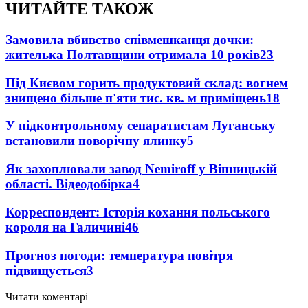
ЧИТАЙТЕ ТАКОЖ
Замовила вбивство співмешканця дочки:
жителька Полтавщини отримала 10 років
23
Під Києвом горить продуктовий склад: вогнем
знищено більше п'яти тис. кв. м приміщень
18
У підконтрольному сепаратистам Луганську
встановили новорічну ялинку
5
Як захоплювали завод Nemiroff у Вінницькій
області. Відеодобірка
4
Корреспондент: Історія кохання польського
короля на Галичині
4
6
Прогноз погоди: температура повітря
підвищується
3
Читати коментарі