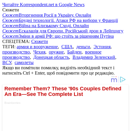
Читайте Korrespondent.net в Google News
Сюжети
Сюжет
Вторгнення Росії в Україну. Онлайн
Сюжет
Брудні технології. Атаки РФ на вибори у Франції
Сюжет
Війна на Близькому Сході. Онлайн
Сюжет
Ескалація для Європи. Російський дрон в Лейпцигу
Сюжет
Зміни в армії РФ: що стоїть за рішенням Путіна
СПЕЦТЕМА:
Сюжети
ТЕГИ:
армия и вооружение
,
США
,
деньги
,
Эстония
,
производство
,
Чехия
,
оружие
,
Байден
,
военное
производство
,
Донецкая область
,
Владимир Зеленский
,
ВСУ
,
самолеты
Якщо ви помітили помилку, виділіть необхідний текст і
натисніть Ctrl + Enter, щоб повідомити про це редакцію.