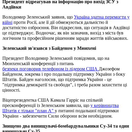
Президент відреагував на інформацію про вихід ЗСУ з
Авдіївки
Володимир Зеленський заявив, що
Україна здатна перемогти у
війні
проти Росії, але її дії обмежуються дальністю й
достатністю озброєння. Він підкреслив, що ситуація в Авдіївці
це підтверджує. Водночас, як він зазначив, вихід з міста був
логічним та професійним рішенням заради життів військових.
Зеленський зв'язався з Байденом у Мюнхені
Президент Володимир Зеленський повідомив, що на
Мюнхенській конференції з питань
безпеки поговорив телефоном із лідером США
Джозефом
Байденом, зокрема і про подальшу підтримку України з боку
Штатів. Байден наголосив, що підтримка України - це
"підтримка демократії та свободи", і треба разом захистити ці
цінності.
Віцепрезидентка США Камала Гарріс на спільній
пресконференції із Зеленським заявила, що
у керівництва
Штатів є тільки "план А"
у питанні подальшої підтримки
України - забезпечити Сили оборони всім необхідним.
Знищено два винищувачі-бомбардувальники Су-34 та один
винищувач Су-35