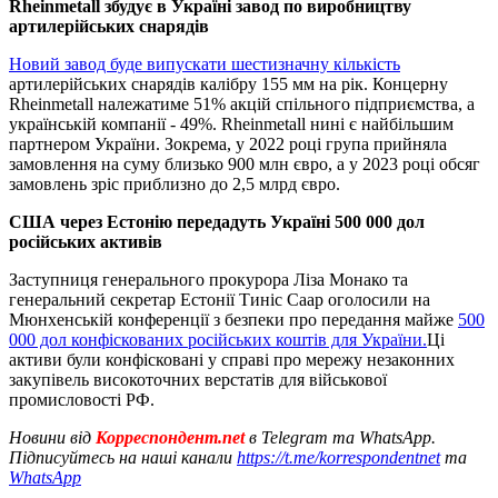
Rheinmetall збудує в Україні завод по виробництву
артилерійських снарядів
Новий завод буде випускати шестизначну кількість
артилерійських снарядів калібру 155 мм на рік. Концерну
Rheinmetall належатиме 51% акцій спільного підприємства, а
українській компанії - 49%. Rheinmetall нині є найбільшим
партнером України. Зокрема, у 2022 році група прийняла
замовлення на суму близько 900 млн євро, а у 2023 році обсяг
замовлень зріс приблизно до 2,5 млрд євро.
США через Естонію передадуть Україні 500 000 дол
російських активів
Заступниця генерального прокурора Ліза Монако та
генеральний секретар Естонії Тиніс Саар оголосили на
Мюнхенській конференції з безпеки про передання майже
500
000 дол конфіскованих російських коштів для України.
Ці
активи були конфісковані у справі про мережу незаконних
закупівель високоточних верстатів для військової
промисловості РФ.
Новини від
Корреспондент.net
в Telegram та WhatsApp.
Підписуйтесь на наші канали
https://t.me/korrespondentnet
та
WhatsApp