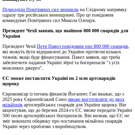
Підрозділи Повітряних сил знищили
на Східному напрямку
одразу три російських винищувачі. Про це повідомив
командувач Повітряних сил Микола Олещук.
Президент Чехії заявив, що знайшов 800 000 снарядів для
України
Президент Чехії
Петр Павел повідомив про 800 000 снарядів
,
які можуть бути відправлені до України протягом кількох
тижнів, якщо буде фінансування. Павел заявив, що треба
забезпечити надання Україні зброї та боєприпасів "з усіх
можливих джерел".
ЄС зможе поставляти Україні по 2 млн артснарядів
щороку
Єврокомісар із питань фінансів Йоганнес Ган вважає, що з
2025 року Європейський Союз
зможе виготовляти до двох
мільйонів
артилерійських снарядів для України щороку. Він
акцентував, що до березня 2024-го ЄС зможе передати Україні
500 тисяч артилерійських боєприпасів. Він визнав, що ЄС не
зміг виконати обіцянку про постачання мільйона снарядів
Україні через проблеми з виробництвом.