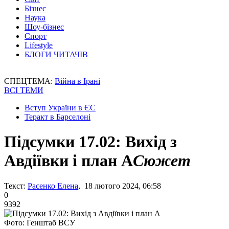
Бізнес
Наука
Шоу-бізнес
Спорт
Lifestyle
БЛОГИ ЧИТАЧІВ
СПЕЦТЕМА:
Війна в Ірані
ВСІ ТЕМИ
Вступ України в ЄС
Теракт в Барселоні
Підсумки 17.02: Вихід з
Авдіївки і план А
Сюжет
Текст:
Расенко Елена
, 18 лютого 2024, 06:58
0
9392
Фото: Генштаб ВСУ