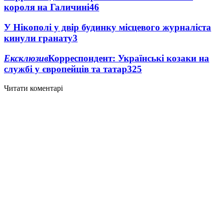
короля на Галичині
4
6
У Нікополі у двір будинку місцевого журналіста
кинули гранату
3
Ексклюзив
Корреспондент: Українські козаки на
службі у європейців та татар
3
25
Читати коментарі