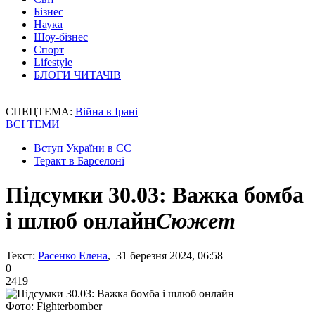
Бізнес
Наука
Шоу-бізнес
Спорт
Lifestyle
БЛОГИ ЧИТАЧІВ
СПЕЦТЕМА:
Війна в Ірані
ВСІ ТЕМИ
Вступ України в ЄС
Теракт в Барселоні
Підсумки 30.03: Важка бомба
і шлюб онлайн
Сюжет
Текст:
Расенко Елена
, 31 березня 2024, 06:58
0
2419
Фото: Fighterbomber