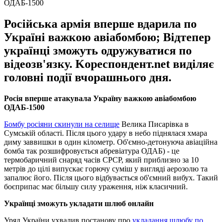
ОДАБ-1500
Російська армія вперше вдарила по
Україні важкою авіабомбою; Відтепер
українці зможуть одружуватися по
відеозв'язку. Kореспондент.net виділяє
головні події вчорашнього дня.
Росія вперше атакувала Україну важкою авіабомбою
ОДАБ-1500
Бомбу росіяни скинули на селище
Велика Писарівка в
Сумській області. Після цього удару в небо піднялася хмара
диму заввишки в один кілометр. Об'ємно-детонуюча авіаційна
бомба так розшифровується абревіатура ОДАБ) - це
термобаричний снаряд часів СРСР, який приблизно за 10
метрів до цілі випускає горючу суміш у вигляді аерозолю та
запалює його. Після цього відбувається об'ємний вибух. Такий
боєприпас має більшу силу ураження, ніж класичний.
Українці зможуть укладати шлюб онлайн
Уряд України ухвалив постанову про
укладання шлюбу по