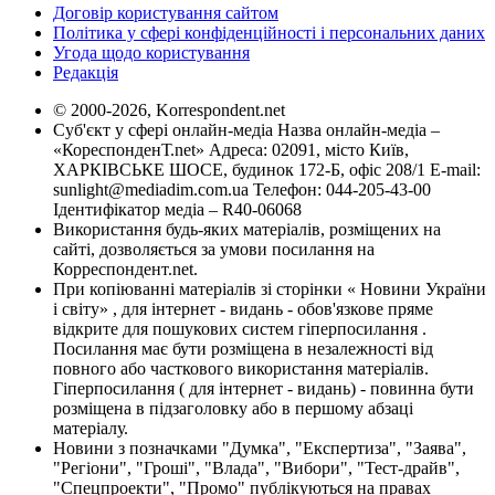
Договір користування сайтом
Політика у сфері конфіденційності і персональних даних
Угода щодо користування
Редакція
© 2000-2026, Korrespondent.net
Суб'єкт у сфері онлайн-медіа Назва онлайн-медіа –
«КореспонденТ.net» Адреса: 02091, місто Київ,
ХАРКІВСЬКЕ ШОСЕ, будинок 172-Б, офіс 208/1 E-mail:
sunlight@mediadim.com.ua
Телефон: 044-205-43-00
Ідентифікатор медіа – R40-06068
Використання будь-яких матеріалів, розміщених на
сайті, дозволяється за умови посилання на
Корреспондент.net.
При копіюванні матеріалів зі сторінки « Новини України
і світу» , для інтернет - видань - обов'язкове пряме
відкрите для пошукових систем гіперпосилання .
Посилання має бути розміщена в незалежності від
повного або часткового використання матеріалів.
Гіперпосилання ( для інтернет - видань) - повинна бути
розміщена в підзаголовку або в першому абзаці
матеріалу.
Новини з позначками "Думка", "Експертиза", "Заява",
"Регіони", "Гроші", "Влада", "Вибори", "Тест-драйв",
"Спецпроекти", "Промо" публікуються на правах