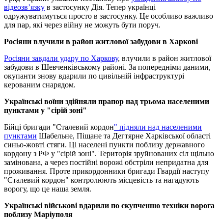
відеозвʼязку
в застосунку Дія. Тепер українці
одружуватимуться просто в застосунку. Це особливо важливо
для пар, які через війну не можуть бути поруч.
Росіяни влучили в район житлової забудови в Харкові
Росіяни завдали удару по Харкову
, влучили в район житлової
забудови в Шевченківському районі. За попередніми даними,
окупанти знову вдарили по цивільній інфраструктурі
керованим снарядом.
Українські воїни здійняли прапор над трьома населеними
пунктами у "сірій зоні"
Бійці бригади "Сталевий кордон
" підняли над населеними
пунктами
Шабельне, Піщане та Дегтярне Харківської області
синьо-жовті стяги. Ці населені пункти поблизу державного
кордону з РФ у "сірій зоні". Територія зруйнованих сіл щільно
замінована, а через постійні ворожі обстріли непридатна для
проживання. Проте прикордонники бригади Гвардії наступу
"Сталевий кордон" контролюють місцевість та нагадують
ворогу, що це наша земля.
Українські військові вдарили по скупченню техніки ворога
поблизу Маріуполя