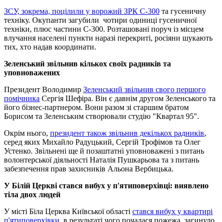
ЗСУ, зокрема, поцілили у ворожий ЗРК С-300
та гусеничну
техніку. Окупанти загубили чотири одиниці гусеничної
техніки, плюс частини С-300. Розташовані поруч із місцем
влучання населені пункти наразі перекриті, росіяни шукають
тих, хто надав координати.
Зеленський звільнив кількох своїх радників та
уповноважених
Президент Володимир
Зеленський звільнив свого першого
помічника
Сергія Шефіра. Він є давнім другом Зеленського та
його бізнес-партнером. Вони разом зі старшим братом
Борисом та Зеленським створювали студію "Квартал 95".
Окрім нього,
президент також звільнив декількох радників
,
серед яких Михайло Радуцький, Сергій Трофімов та Олег
Устенко. Звільнені ще й позаштатні уповноважені з питань
волонтерської діяльності Наталія Пушкарьова та з питань
забезпечення прав захисників Альона Вербицька.
У Білій Церкві стався вибух у п'ятиповерхівці: виявлено
тіла двох людей
У місті Біла Церква Київської області
стався вибух у квартирі
п'ятиповерхівки
, в результаті чого почалася пожежа, загинуло