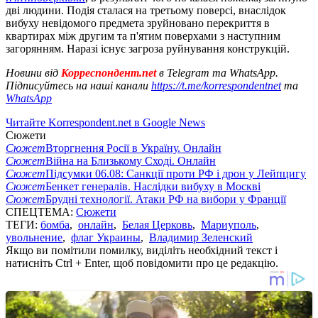
дві людини. Подія сталася на третьому поверсі, внаслідок
вибуху невідомого предмета зруйновано перекриття в
квартирах між другим та п'ятим поверхами з наступним
загорянням. Наразі існує загроза руйнування конструкцій.
Новини від
Корреспондент.net
в Telegram та WhatsApp.
Підписуйтесь на наші канали
https://t.me/korrespondentnet
та
WhatsApp
Читайте Korrespondent.net в Google News
Сюжети
Сюжет
Вторгнення Росії в Україну. Онлайн
Сюжет
Війна на Близькому Сході. Онлайн
Сюжет
Підсумки 06.08: Санкції проти РФ і дрон у Лейпцигу
Сюжет
Бенкет генералів. Наслідки вибуху в Москві
Сюжет
Брудні технології. Атаки РФ на вибори у Франції
СПЕЦТЕМА:
Сюжети
ТЕГИ:
бомба
,
онлайн
,
Белая Церковь
,
Мариуполь
,
увольнение
,
флаг Украины
,
Владимир Зеленский
Якщо ви помітили помилку, виділіть необхідний текст і
натисніть Ctrl + Enter, щоб повідомити про це редакцію.