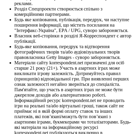
реклами.
Розділ Спецпроекти створюється спільно з
комерційними партнерами.
Будь яке копіювання, публікація, передрук, чи наступне
поширення інформації, що містить посилання на
"Інтерфакс-Україна", EPA / UPG, суворо забороняється.
Власник веб-сторінки в розділі Я-Корреспондент є автор
публікації.
Будь-яке копіювання, передрук та відтворення
фотографічних творів та/або аудіовізуальних творів
правовласника Getty Images - суворо забороняється.
Матеріали сайту korrespondent.net призначені для осіб
старше 21 року (21+). Участь в азартних іграх може
викликати ігрову залежність. Дотримуйтесь правил
(принципів) відповідальної гри. При виявленні перших
ознак залежності негайно зверніться до спеціаліста.
Пам'ятайте, що участь в азартних іграх не може бути
джерелом доходів або альтернативою роботі.
Інформаційний ресурс korrespondent.net не проводить
ігри на реальні та/або віртуальні гроші, також сайт не
приймає ні в якій формі оплату ставок та інших
платежів, які пов’язані/можуть бути пов’язані з
азартними іграми, букмекерами чи тоталізаторами. Будь-
які матеріали на інформаційному ресурсі
korrespondent.net публікуються виключно в