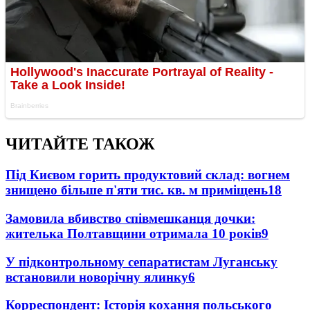
ЧИТАЙТЕ ТАКОЖ
Під Києвом горить продуктовий склад: вогнем
знищено більше п'яти тис. кв. м приміщень
18
Замовила вбивство співмешканця дочки:
жителька Полтавщини отримала 10 років
9
У підконтрольному сепаратистам Луганську
встановили новорічну ялинку
6
Корреспондент: Історія кохання польського