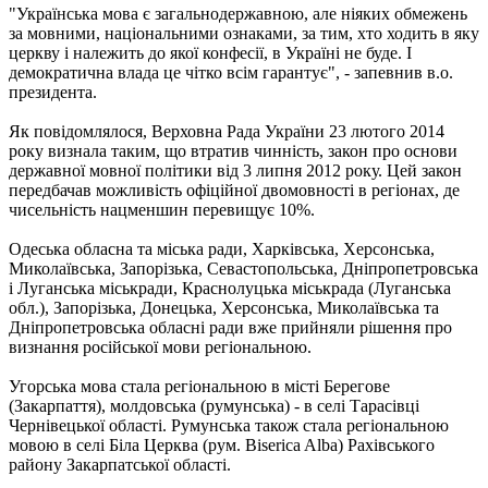
"Українська мова є загальнодержавною, але ніяких обмежень
за мовними, національними ознаками, за тим, хто ходить в яку
церкву і належить до якої конфесії, в Україні не буде. І
демократична влада це чітко всім гарантує", - запевнив в.о.
президента.
Як повідомлялося, Верховна Рада України 23 лютого 2014
року визнала таким, що втратив чинність, закон про основи
державної мовної політики від 3 липня 2012 року. Цей закон
передбачав можливість офіційної двомовності в регіонах, де
чисельність нацменшин перевищує 10%.
Одеська обласна та міська ради, Харківська, Херсонська,
Миколаївська, Запорізька, Севастопольська, Дніпропетровська
і Луганська міськради, Краснолуцька міськрада (Луганська
обл.), Запорізька, Донецька, Херсонська, Миколаївська та
Дніпропетровська обласні ради вже прийняли рішення про
визнання російської мови регіональною.
Угорська мова стала регіональною в місті Берегове
(Закарпаття), молдовська (румунська) - в селі Тарасівці
Чернівецької області. Румунська також стала регіональною
мовою в селі Біла Церква (рум. Biserica Alba) Рахівського
району Закарпатської області.