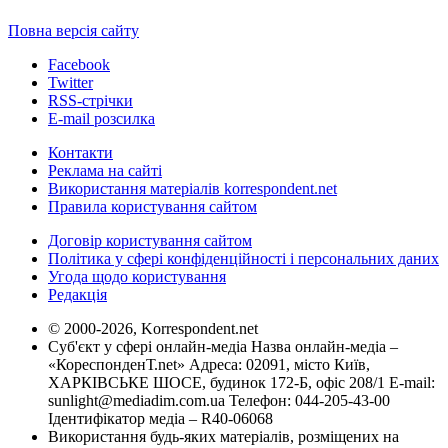
Повна версія сайту
Facebook
Twitter
RSS-стрічки
E-mail розсилка
Контакти
Реклама на сайті
Використання матеріалів korrespondent.net
Правила користування сайтом
Договір користування сайтом
Політика у сфері конфіденційності і персональних даних
Угода щодо користування
Редакція
© 2000-2026, Korrespondent.net
Суб'єкт у сфері онлайн-медіа Назва онлайн-медіа –
«КореспонденТ.net» Адреса: 02091, місто Київ,
ХАРКІВСЬКЕ ШОСЕ, будинок 172-Б, офіс 208/1 E-mail:
sunlight@mediadim.com.ua
Телефон: 044-205-43-00
Ідентифікатор медіа – R40-06068
Використання будь-яких матеріалів, розміщених на