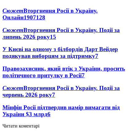
Сюжет
Вторгнення Росії в Україну.
Онлайн
1907
128
Сюжет
Вторгнення Росії в Україну. Події за
липень 2026 року
15
У Києві на одному з білбордів Дарт Вейдер
подякував виборцям за підтримку
7
Правозахисник, який втік з України, просить
політичного притулку в Росії
7
Сюжет
Вторгнення Росії в Україну. Події за
червень 2026 року
7
Мінфін Росії підтвердив намір вимагати від
України $3 млрд
6
Читати коментарі