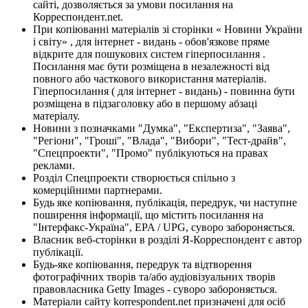
сайті, дозволяється за умови посилання на
Корреспондент.net.
При копіюванні матеріалів зі сторінки « Новини України
і світу» , для інтернет - видань - обов'язкове пряме
відкрите для пошукових систем гіперпосилання .
Посилання має бути розміщена в незалежності від
повного або часткового використання матеріалів.
Гіперпосилання ( для інтернет - видань) - повинна бути
розміщена в підзаголовку або в першому абзаці
матеріалу.
Новини з позначками "Думка", "Експертиза", "Заява",
"Регіони", "Гроші", "Влада", "Вибори", "Тест-драйв",
"Спецпроекти", "Промо" публікуються на правах
реклами.
Розділ Спецпроекти створюється спільно з
комерційними партнерами.
Будь яке копіювання, публікація, передрук, чи наступне
поширення інформації, що містить посилання на
"Інтерфакс-Україна", EPA / UPG, суворо забороняється.
Власник веб-сторінки в розділі Я-Корреспондент є автор
публікації.
Будь-яке копіювання, передрук та відтворення
фотографічних творів та/або аудіовізуальних творів
правовласника Getty Images - суворо забороняється.
Матеріали сайту korrespondent.net призначені для осіб