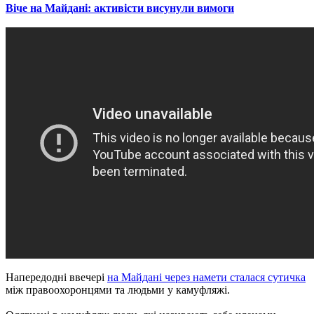
Віче на Майдані: активісти висунули вимоги
Напередодні ввечері
на Майдані через намети сталася сутичка
між правоохоронцями та людьми у камуфляжі.