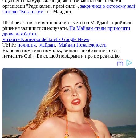
Одягнені в камуфляж люди, які називають себе членами
організації "Радикальні праві сили",
закрилися в актовому залі
готелю "Козацький"
на Майдані.
Пізніше активісти встановили намети на Майдані і прийняли
рішення залишитися ночувати.
На Майдан стали приносити
дрова для багать
.
Читайте Korrespondent.net в Google News
ТЕГИ:
полиция
,
майдан
,
Майдан Незалежности
Якщо ви помітили помилку, виділіть необхідний текст і
натисніть Ctrl + Enter, щоб повідомити про це редакцію.