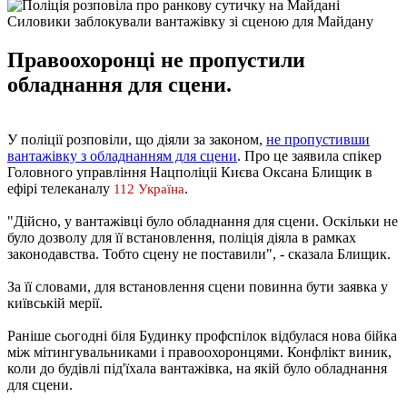
Силовики заблокували вантажівку зі сценою для Майдану
Правоохоронці не пропустили
обладнання для сцени.
У поліції розповіли, що діяли за законом,
не пропустивши
вантажівку з обладнанням для сцени
. Про це заявила спікер
Головного управління Нацполіціі Києва Оксана Блищик в
ефірі телеканалу
.
112 Україна
"Дійсно, у вантажівці було обладнання для сцени. Оскільки не
було дозволу для її встановлення, поліція діяла в рамках
законодавства. Тобто сцену не поставили", - сказала Блищик.
За її словами, для встановлення сцени повинна бути заявка у
київській мерії.
Раніше сьогодні біля Будинку профспілок відбулася нова бійка
між мітингувальниками і правоохоронцями. Конфлікт виник,
коли до будівлі під'їхала вантажівка, на якій було обладнання
для сцени.