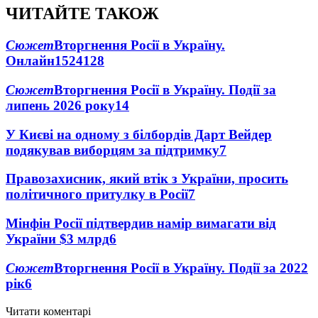
ЧИТАЙТЕ ТАКОЖ
Сюжет
Вторгнення Росії в Україну.
Онлайн
1524
128
Сюжет
Вторгнення Росії в Україну. Події за
липень 2026 року
14
У Києві на одному з білбордів Дарт Вейдер
подякував виборцям за підтримку
7
Правозахисник, який втік з України, просить
політичного притулку в Росії
7
Мінфін Росії підтвердив намір вимагати від
України $3 млрд
6
Сюжет
Вторгнення Росії в Україну. Події за 2022
рік
6
Читати коментарі