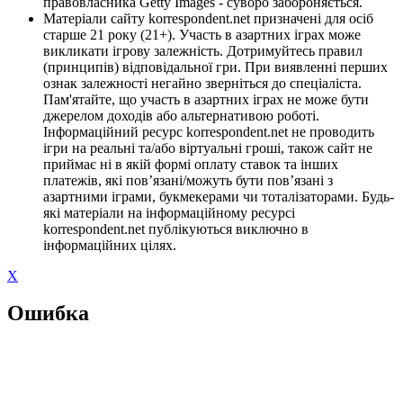
правовласника Getty Images - суворо забороняється.
Матеріали сайту korrespondent.net призначені для осіб
старше 21 року (21+). Участь в азартних іграх може
викликати ігрову залежність. Дотримуйтесь правил
(принципів) відповідальної гри. При виявленні перших
ознак залежності негайно зверніться до спеціаліста.
Пам'ятайте, що участь в азартних іграх не може бути
джерелом доходів або альтернативою роботі.
Інформаційний ресурс korrespondent.net не проводить
ігри на реальні та/або віртуальні гроші, також сайт не
приймає ні в якій формі оплату ставок та інших
платежів, які пов’язані/можуть бути пов’язані з
азартними іграми, букмекерами чи тоталізаторами. Будь-
які матеріали на інформаційному ресурсі
korrespondent.net публікуються виключно в
інформаційних цілях.
X
Ошибка