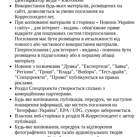
Ідентифікатор медіа – R40-06068
Використання будь-яких матеріалів, розміщених на
сайті, дозволяється за умови посилання на
Корреспондент.net.
При копіюванні матеріалів зі сторінки « Новини України
і світу» , для інтернет - видань - обов'язкове пряме
відкрите для пошукових систем гіперпосилання .
Посилання має бути розміщена в незалежності від
повного або часткового використання матеріалів.
Гіперпосилання ( для інтернет - видань) - повинна бути
розміщена в підзаголовку або в першому абзаці
матеріалу.
Новини з позначками "Думка", "Експертиза", "Заява",
"Регіони", "Гроші", "Влада", "Вибори", "Тест-драйв",
"Спецпроекти", "Промо" публікуються на правах
реклами.
Розділ Спецпроекти створюється спільно з
комерційними партнерами.
Будь яке копіювання, публікація, передрук, чи наступне
поширення інформації, що містить посилання на
"Інтерфакс-Україна", EPA / UPG, суворо забороняється.
Власник веб-сторінки в розділі Я-Корреспондент є автор
публікації.
Будь-яке копіювання, передрук та відтворення
фотографічних творів та/або аудіовізуальних творів