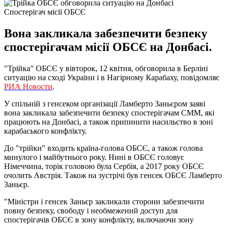
Спостерігач місії ОБСЄ
Вона закликала забезпечити безпеку
спостерігачам місії ОБСЄ на Донбасі.
"Трійка" ОБСЄ у вівторок, 12 квітня, обговорила в Берліні
ситуацію на сході України і в Нагірному Карабаху, повідомляє
РИА Новости
.
У спільній з генсеком організації Ламберто Заньєром заяві
вона закликала забезпечити безпеку спостерігачам СММ, які
працюють на Донбасі, а також припинити насильство в зоні
карабаського конфлікту.
До "трійки" входить країна-голова ОБСЄ, а також голова
минулого і майбутнього року. Нині в ОБСЄ головує
Німеччина, торік головою була Сербія, а 2017 року ОБСЄ
очолить Австрія. Також на зустрічі був генсек ОБСЄ Ламберто
Заньєр.
"Міністри і генсек Заньєр закликали сторони забезпечити
повну безпеку, свободу і необмежений доступ для
спостерігачів ОБСЄ в зону конфлікту, включаючи зону