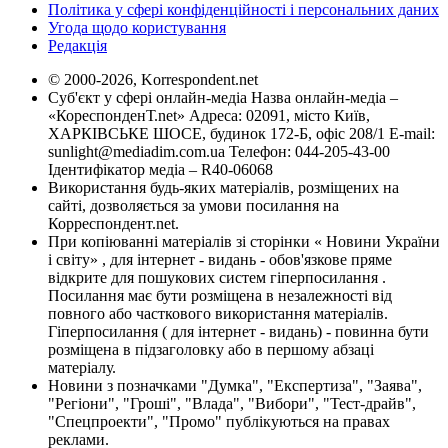
Політика у сфері конфіденційності і персональних даних
Угода щодо користування
Редакція
© 2000-2026, Korrespondent.net
Суб'єкт у сфері онлайн-медіа Назва онлайн-медіа –
«КореспонденТ.net» Адреса: 02091, місто Київ,
ХАРКІВСЬКЕ ШОСЕ, будинок 172-Б, офіс 208/1 E-mail:
sunlight@mediadim.com.ua
Телефон: 044-205-43-00
Ідентифікатор медіа – R40-06068
Використання будь-яких матеріалів, розміщених на
сайті, дозволяється за умови посилання на
Корреспондент.net.
При копіюванні матеріалів зі сторінки « Новини України
і світу» , для інтернет - видань - обов'язкове пряме
відкрите для пошукових систем гіперпосилання .
Посилання має бути розміщена в незалежності від
повного або часткового використання матеріалів.
Гіперпосилання ( для інтернет - видань) - повинна бути
розміщена в підзаголовку або в першому абзаці
матеріалу.
Новини з позначками "Думка", "Експертиза", "Заява",
"Регіони", "Гроші", "Влада", "Вибори", "Тест-драйв",
"Спецпроекти", "Промо" публікуються на правах
реклами.