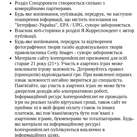
Розділ Спецпроекти створюється спільно з
комерційними партнерами.
Будь яке копіювання, публікація, передрук, чи наступне
поширення інформації, що містить посилання на
"Інтерфакс-Україна", EPA / UPG, суворо забороняється.
Власник веб-сторінки в розділі Я-Корреспондент є автор
публікації.
Будь-яке копіювання, передрук та відтворення
фотографічних творів та/або аудіовізуальних творів
правовласника Getty Images - суворо забороняється.
Матеріали сайту korrespondent.net призначені для осіб
старше 21 року (21+). Участь в азартних іграх може
викликати ігрову залежність. Дотримуйтесь правил
(принципів) відповідальної гри. При виявленні перших
ознак залежності негайно зверніться до спеціаліста.
Пам'ятайте, що участь в азартних іграх не може бути
джерелом доходів або альтернативою роботі.
Інформаційний ресурс korrespondent.net не проводить
ігри на реальні та/або віртуальні гроші, також сайт не
приймає ні в якій формі оплату ставок та інших
платежів, які пов’язані/можуть бути пов’язані з
азартними іграми, букмекерами чи тоталізаторами. Будь-
які матеріали на інформаційному ресурсі
korrespondent.net публікуються виключно в
інформаційних цілях.