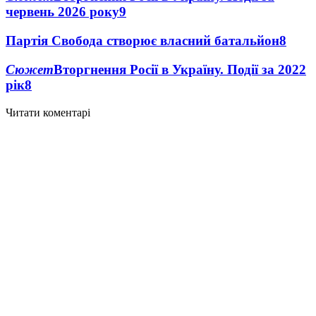
червень 2026 року
9
Партія Свобода створює власний батальйон
8
Сюжет
Вторгнення Росії в Україну. Події за 2022
рік
8
Читати коментарі