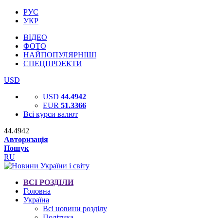
РУС
УКР
ВІДЕО
ФОТО
НАЙПОПУЛЯРНІШІ
СПЕЦПРОЕКТИ
USD
USD
44.4942
EUR
51.3366
Всі курси валют
44.4942
Авторизація
Пошук
RU
ВСІ РОЗДІЛИ
Головна
Україна
Всі новини розділу
Політика