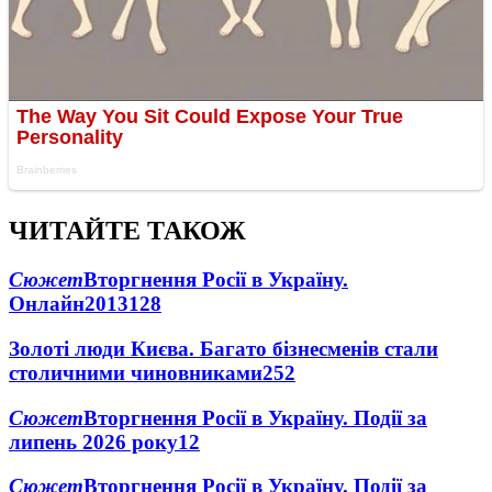
ЧИТАЙТЕ ТАКОЖ
Сюжет
Вторгнення Росії в Україну.
Онлайн
2013
128
Золоті люди Києва. Багато бізнесменів стали
столичними чиновниками
25
2
Сюжет
Вторгнення Росії в Україну. Події за
липень 2026 року
12
Сюжет
Вторгнення Росії в Україну. Події за