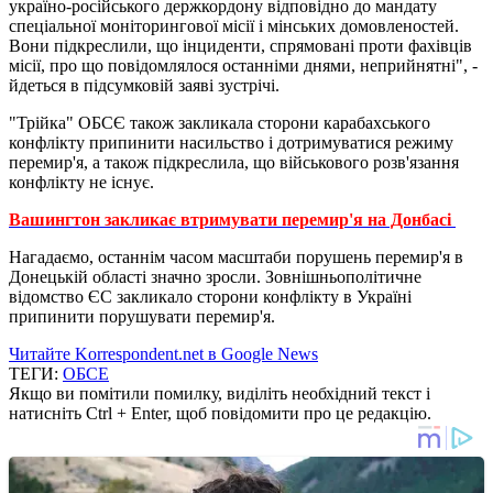
україно-російського держкордону відповідно до мандату
спеціальної моніторингової місії і мінських домовленостей.
Вони підкреслили, що інциденти, спрямовані проти фахівців
місії, про що повідомлялося останніми днями, неприйнятні", -
йдеться в підсумковій заяві зустрічі.
"Трійка" ОБСЄ також закликала сторони карабахського
конфлікту припинити насильство і дотримуватися режиму
перемир'я, а також підкреслила, що військового розв'язання
конфлікту не існує.
Вашингтон закликає втримувати перемир'я на Донбасі
Нагадаємо, останнім часом масштаби порушень перемир'я в
Донецькій області значно зросли. Зовнішньополітичне
відомство ЄС закликало сторони конфлікту в Україні
припинити порушувати перемир'я.
Читайте Korrespondent.net в Google News
ТЕГИ:
ОБСЕ
Якщо ви помітили помилку, виділіть необхідний текст і
натисніть Ctrl + Enter, щоб повідомити про це редакцію.