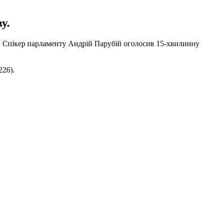
у.
.
Спікер парламенту Андрій Парубій оголосив 15-хвилинну
226).