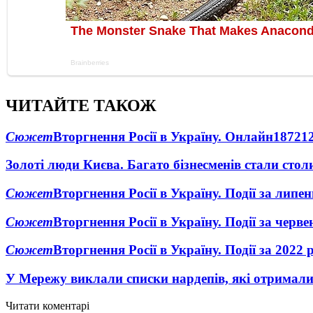
ЧИТАЙТЕ ТАКОЖ
Сюжет
Вторгнення Росії в Україну. Онлайн
1872
1
Золоті люди Києва. Багато бізнесменів стали ст
Сюжет
Вторгнення Росії в Україну. Події за липе
Сюжет
Вторгнення Росії в Україну. Події за черв
Сюжет
Вторгнення Росії в Україну. Події за 2022 
У Мережу виклали списки нардепів, які отримал
Читати коментарі