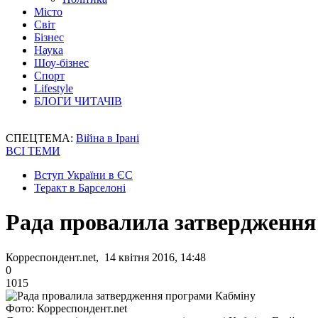
Місто
Світ
Бізнес
Наука
Шоу-бізнес
Спорт
Lifestyle
БЛОГИ ЧИТАЧІВ
СПЕЦТЕМА:
Війна в Ірані
ВСІ ТЕМИ
Вступ України в ЄС
Теракт в Барселоні
Рада провалила затвердження
Корреспондент.net, 14 квітня 2016, 14:48
0
1015
Фото: Корреспондент.net