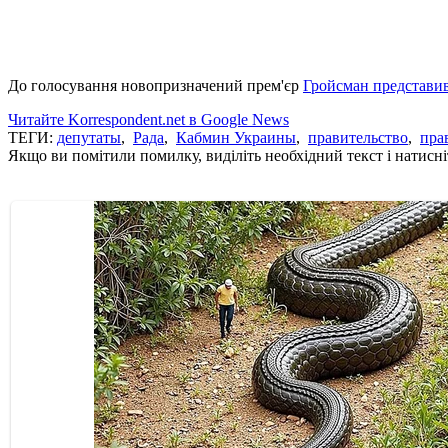
До голосування новопризначений прем'єр
Гройсман представи
Читайте Korrespondent.net в Google News
ТЕГИ:
депутаты
,
Рада
,
Кабмин Украины
,
правительство
,
пра
Якщо ви помітили помилку, виділіть необхідний текст і натисніт