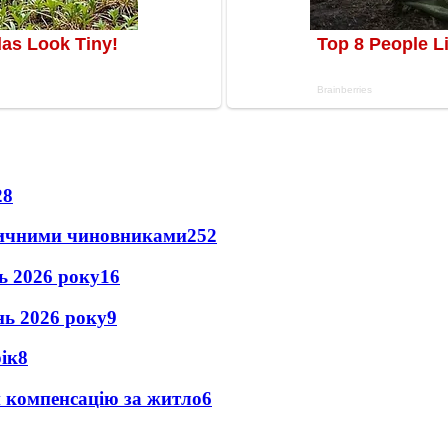
28
оличними чиновниками
25
2
нь 2026 року
16
ень 2026 року
9
рік
8
и компенсацію за житло
6