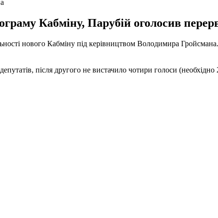
на
ограму Кабміну, Парубій оголосив перерв
яльності нового Кабміну під керівництвом Володимира Гройсмана
епутатів, після другого не вистачило чотири голоси (необхідно 