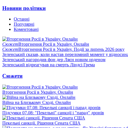
Новини політики
Останні
Популярні
Коментовані
Сюжет
Вторгнення Росії в Україну. Онлайн
Сюжет
Вторгнення Росії в Україну. Події за липень 2026 року
Зеленський сказав, коли настав переломний момент у відносин
Зеленський нагородив фон дер Ляєн новим орденом
Зеленський відреагував на смерть Ліндсі Грема
Сюжети
Вторгнення Росії в Україну. Онлайн
Війна на Близькому Сході. Онлайн
Підсумки 07.08: "Пекельні" санкції і "парад" дронів
Пекельні санкції. Рішення Сената США