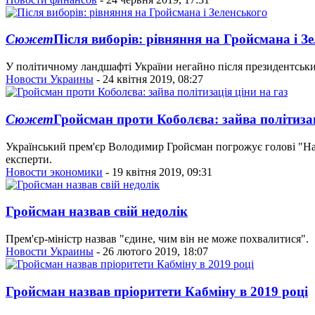
Сюжет
Після виборів: рівняння на Гройсмана і З
У політичному ландшафті України негайно після президентськи
Новости Украины
- 24 квітня 2019, 08:27
Сюжет
Гройсман проти Коболєва: зайва політизац
Український прем'єр Володимир Гройсман погрожує голові "Наф
експерти.
Новости экономики
- 19 квітня 2019, 09:31
Гройсман назвав свій недолік
Прем'єр-міністр назвав "єдине, чим він не може похвалитися".
Новости Украины
- 26 лютого 2019, 18:07
Гройсман назвав пріоритети Кабміну в 2019 році