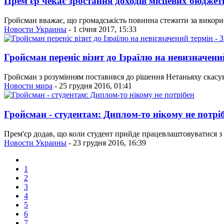
Прем'єр чекає зростання доходів місцевих бюджет
Гройсман вважає, що громадськість повинна стежити за викор
Новости Украины
- 1 січня 2017, 15:33
Гройсман переніс візит до Ізраїлю на невизначени
Гройсман з розумінням поставився до рішення Нетаньяху скасува
Новости мира
- 25 грудня 2016, 01:41
Гройсман - студентам: Диплом-то нікому не потрі
Прем'єр додав, що коли студент прийде працевлаштовуватися з д
Новости Украины
- 23 грудня 2016, 16:39
1
2
3
4
5
6
7