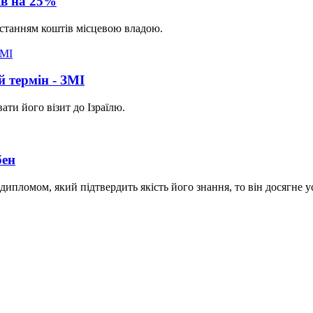
ів на 25%
истанням коштів місцевою владою.
й термін - ЗМІ
ти його візит до Ізраїлю.
бен
ипломом, який підтвердить якість його знання, то він досягне ус