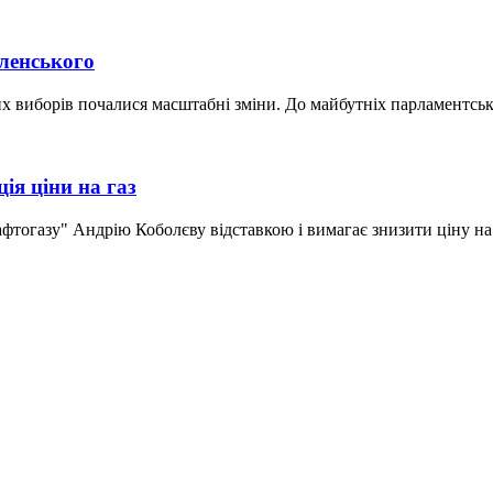
еленського
х виборів почалися масштабні зміни. До майбутніх парламентськи
ія ціни на газ
тогазу" Андрію Коболєву відставкою і вимагає знизити ціну на 