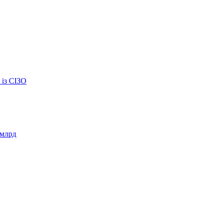
із СІЗО
 млрд