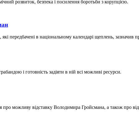
мічний розвиток, безпека і посилення боротьби з корупцією.
ман
 які передбачені в національному календарі щеплень, зазначив пр
бандою і готовність задіяти в ній всі можливі ресурси.
ня про можливу відставку Володимира Гройсмана, а також про ві