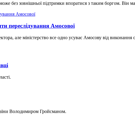
 може без зовнішньої підтримки впоратися з таким боргом. Він ма
ти переслідування Амосової
тора, але міністерство все одно усуває Амосову від виконання обо
вці
асті.
країни Володимиром Гройсманом.