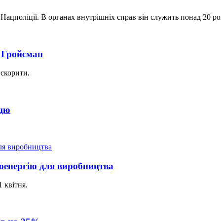
Нацполіції. В органах внутрішніх справ він служить понад 20 ро
- Гройсман
искорити.
ицю
роенергію для виробництва
 квітня.