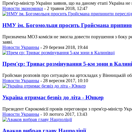
Прем'єр-міністр України заявив, що на даному етапі Україна не
Новости экономики
- 2 травня 2018, 12:47
НМУ ім. Богомольця просить Гройсмана припини
Призначена МОЗ комісія не змогла довести порушення з боку рек
заяві.
Новости Украины
- 29 березня 2018, 19:44
Прем'єр: Триває розмінування 5-км зони в Калині
Гройсман розповів про ситуацію на артскладах у Вінницькій обл
Новости Украины
- 28 вересня 2017, 10:10
Україна отримає безвіз до літа - Юнкер
Президент Єврокомісії провів переговори з прем'єр-міністр У
Новости Украины
- 10 лютого 2017, 13:43
Аваков вибрав главу Нацполіції