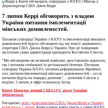
Держсекретар США Джон Керрі
7 липня Керрі обговорить з владою
України питання імплементації
мінських домовленостей.
Питання співпраці України з НАТО та імплементації мінських
домовленостей будуть обговорені під час візиту державного
секретаря США Джона Керрі в Україну. Про це повідомив
заступник глави адміністрації президента Костянтин Єлісєєв.
"Ми обговоримо як великий комплекс двосторонніх відносин,
так і питання глобальної та регіональної безпеки. Питання
співпраці Україна-НАТО, питання реформування Збройних
сил, питання імплементації мінських домовленостей – усі ці
питання будуть на порядку денному", – розповів Єлісєєв у
неділю, 3 липня, в ефірі телеканалу Інтер.
Керрі: Порядок денний США і ЄС щодо України
збережеться
Нагадаємо,
візит держсекретаря США Джона Керрі в Україну
відбудеться 7 липня
. Керрі планує взяти участь у саміті НАТО,