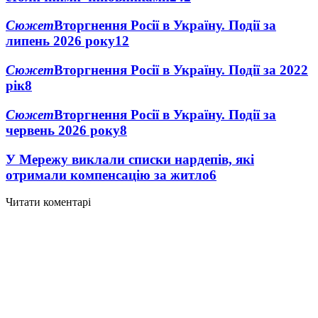
Сюжет
Вторгнення Росії в Україну. Події за
липень 2026 року
12
Сюжет
Вторгнення Росії в Україну. Події за 2022
рік
8
Сюжет
Вторгнення Росії в Україну. Події за
червень 2026 року
8
У Мережу виклали списки нардепів, які
отримали компенсацію за житло
6
Читати коментарі