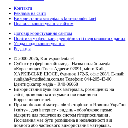
Контакти
Реклама на сайті
Використання матеріалів korrespondent.net
Правила користування сайтом
Договір користування сайтом
Політика у сфері конфіденційності і персональних даних
Угода щодо користування
Редакція
© 2000-2026, Korrespondent.net
Суб'єкт у сфері онлайн-медіа Назва онлайн-медіа –
«КореспонденТ.net» Адреса: 02091, місто Київ,
ХАРКІВСЬКЕ ШОСЕ, будинок 172-Б, офіс 208/1 E-mail:
sunlight@mediadim.com.ua
Телефон: 044-205-43-00
Ідентифікатор медіа – R40-06068
Використання будь-яких матеріалів, розміщених на
сайті, дозволяється за умови посилання на
Корреспондент.net.
При копіюванні матеріалів зі сторінки « Новини України
і світу» , для інтернет - видань - обов'язкове пряме
відкрите для пошукових систем гіперпосилання .
Посилання має бути розміщена в незалежності від
повного або часткового використання матеріалів.