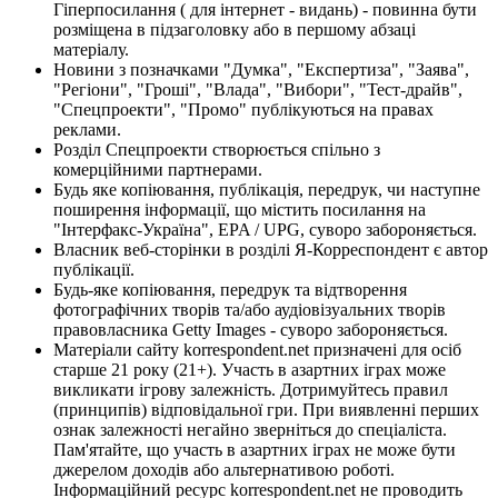
Гіперпосилання ( для інтернет - видань) - повинна бути
розміщена в підзаголовку або в першому абзаці
матеріалу.
Новини з позначками "Думка", "Експертиза", "Заява",
"Регіони", "Гроші", "Влада", "Вибори", "Тест-драйв",
"Спецпроекти", "Промо" публікуються на правах
реклами.
Розділ Спецпроекти створюється спільно з
комерційними партнерами.
Будь яке копіювання, публікація, передрук, чи наступне
поширення інформації, що містить посилання на
"Інтерфакс-Україна", EPA / UPG, суворо забороняється.
Власник веб-сторінки в розділі Я-Корреспондент є автор
публікації.
Будь-яке копіювання, передрук та відтворення
фотографічних творів та/або аудіовізуальних творів
правовласника Getty Images - суворо забороняється.
Матеріали сайту korrespondent.net призначені для осіб
старше 21 року (21+). Участь в азартних іграх може
викликати ігрову залежність. Дотримуйтесь правил
(принципів) відповідальної гри. При виявленні перших
ознак залежності негайно зверніться до спеціаліста.
Пам'ятайте, що участь в азартних іграх не може бути
джерелом доходів або альтернативою роботі.
Інформаційний ресурс korrespondent.net не проводить