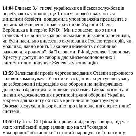
14:04
Близько 3,4 тисячі українських військовослужбовців
перебувають у полоні, ще 15 тисяч людей вважаються
зниклими безвісти, повідомила уповноважена президента з
питань забезпечення прав захисників України Олена
Вербицька в інтерв'ю RND: "Ми не знаємо, що з ними
сталося. Чи є вони також російськими військовополоненими,
чи були насильно вивезені з окупованих Росією територій, чи,
можливо, давно вбиті. Така невизначеність є особливо
важкою для родичів". За її словами, РФ відмовляє Червоному
Хресту у доступі до таборів для військовополонених і
систематично порушує Женевську конвенцію.
13:59
Зеленський провів чергове засідання Ставки верховного
головнокомандувача. Учасники засідання акцентували увагу
на забезпеченні підрозділів сил оборони на найгарячіших
ділянках озброєнням та іншими засобами. Також розглянули
питання удосконалення протиповітряної оборони України,
зокрема для захисту об’єктів критичної інфраструктури.
Окремо заслухали інформацію про відновлення енергетичної
системи.
13:50
Путін та Сі Цзіньпін провели відеопереговори, під час
яких китайський лідер заявив, що на тлі "складної
міжнародної обстановки" готовий нарощувати "політичну