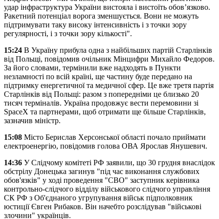
удар інфраструктура України вистояла і вистоїть обов’язково.
Ракетний потенціал ворога зменшується. Вони не можуть
підтримувати таку високу інтенсивність і з точки зору
регулярності, і з точки зору кількості".
15:24
В Україну прибула одна з найбільших партій Старлінків
від Польщі, повідомив очільник Мінцифри Михайло Федоров.
За його словами, термінили вже надходять в Пункти
незламності по всій країні, ще частину буде передано на
підтримку енергетичної та медичної сфер. Це вже третя партія
Старлінків від Польщі: разом з попередніми це близько 20
тисяч терміналів. Україна продовжує вести перемовини зі
SpaceX та партнерами, щоб отримати ще більше Старлінків,
зазначив міністр.
15:08
Місто Берислав Херсонської області почало приймати
електроенергію, повідомив голова ОВА Ярослав Янушевич.
14:36
У Слідчому комітеті РФ заявили, що 30 грудня внаслідок
обстрілу Донецька загинув "під час виконання службових
обов'язків" у ході проведення "СВО" заступник керівника
контрольно-слідчого відділу військового слідчого управління
СК РФ з Об'єднаного угрупування військ підполковник
юстиції Євген Рибаков. Він начебто розслідував "військові
злочини" українців.