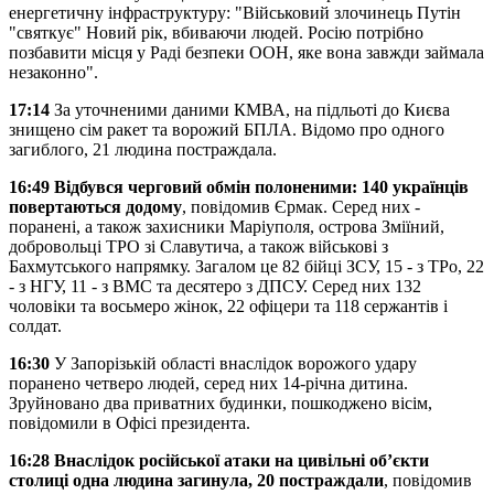
енергетичну інфраструктуру: "Військовий злочинець Путін
"святкує" Новий рік, вбиваючи людей. Росію потрібно
позбавити місця у Раді безпеки ООН, яке вона завжди займала
незаконно".
17:14
За уточненими даними КМВА, на підльоті до Києва
знищено сім ракет та ворожий БПЛА. Відомо про одного
загиблого, 21 людина постраждала.
16:49 Відбувся черговий обмін полоненими: 140 українців
повертаються додому
, повідомив Єрмак. Серед них -
поранені, а також захисники Маріуполя, острова Зміїний,
добровольці ТРО зі Славутича, а також військові з
Бахмутського напрямку. Загалом це 82 бійці ЗСУ, 15 - з ТРо, 22
- з НГУ, 11 - з ВМС та десятеро з ДПСУ. Серед них 132
чоловіки та восьмеро жінок, 22 офіцери та 118 сержантів і
солдат.
16:30
У Запорізькій області внаслідок ворожого удару
поранено четверо людей, серед них 14-річна дитина.
Зруйновано два приватних будинки, пошкоджено вісім,
повідомили в Офісі президента.
16:28 Внаслідок російської атаки на цивільні об’єкти
столиці одна людина загинула, 20 постраждали
, повідомив