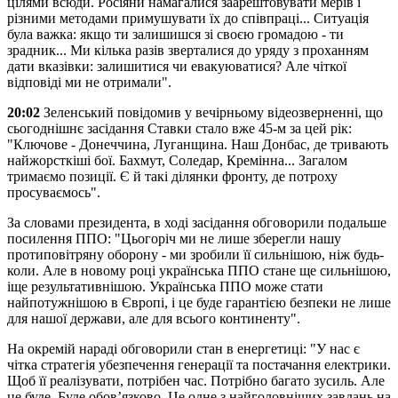
цілями всюди. Росіяни намагалися заарештовувати мерів і
різними методами примушувати їх до співпраці... Ситуація
була важка: якщо ти залишишся зі своєю громадою - ти
зрадник... Ми кілька разів зверталися до уряду з проханням
дати вказівки: залишитися чи евакуюватися? Але чіткої
відповіді ми не отримали".
20:02
Зеленський повідомив у вечірньому відеозверненні, що
сьогоднішнє засідання Ставки стало вже 45-м за цей рік:
"Ключове - Донеччина, Луганщина. Наш Донбас, де тривають
найжорсткіші бої. Бахмут, Соледар, Кремінна... Загалом
тримаємо позиції. Є й такі ділянки фронту, де потроху
просуваємось".
За словами президента, в ході засідання обговорили подальше
посилення ППО: "Цьогоріч ми не лише зберегли нашу
протиповітряну оборону - ми зробили її сильнішою, ніж будь-
коли. Але в новому році українська ППО стане ще сильнішою,
іще результативнішою. Українська ППО може стати
найпотужнішою в Європі, і це буде гарантією безпеки не лише
для нашої держави, але для всього континенту".
На окремій нараді обговорили стан в енергетиці: "У нас є
чітка стратегія убезпечення генерації та постачання електрики.
Щоб її реалізувати, потрібен час. Потрібно багато зусиль. Але
це буде. Буде обов’язково. Це одне з найголовніших завдань на