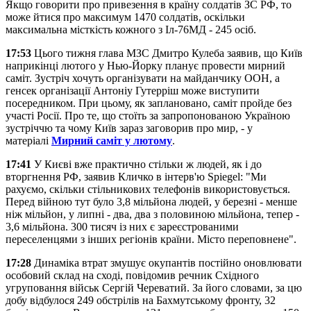
Якщо говорити про привезення в країну солдатів ЗС РФ, то
може йтися про максимум 1470 солдатів, оскільки
максимальна місткість кожного з Іл-76МД - 245 осіб.
17:53
Цього тижня глава МЗС Дмитро Кулеба заявив, що Київ
наприкінці лютого у Нью-Йорку планує провести мирний
саміт. Зустріч хочуть організувати на майданчику ООН, а
генсек організації Антоніу Гутерріш може виступити
посередником. При цьому, як заплановано, саміт пройде без
участі Росії. Про те, що стоїть за запропонованою Україною
зустріччю та чому Київ зараз заговорив про мир, - у
матеріалі
Мирний саміт у лютому
.
17:41
У Києві вже практично стільки ж людей, як і до
вторгнення РФ, заявив Кличко в інтерв'ю Spiegel: "Ми
рахуємо, скільки стільникових телефонів використовується.
Перед війною тут було 3,8 мільйона людей, у березні - менше
ніж мільйон, у липні - два, два з половиною мільйона, тепер -
3,6 мільйона. 300 тисяч із них є зареєстрованими
переселенцями з інших регіонів країни. Місто переповнене".
17:28
Динаміка втрат змушує окупантів постійно оновлювати
особовий склад на сході, повідомив речник Східного
угруповання військ Сергій Череватий. За його словами, за цю
добу відбулося 249 обстрілів на Бахмутському фронту, 32