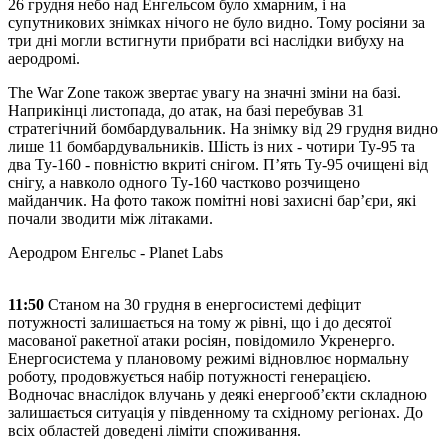
26 грудня небо над Енгельсом було хмарним, і на
супутникових знімках нічого не було видно. Тому росіяни за
три дні могли встигнути прибрати всі наслідки вибуху на
аеродромі.
The War Zone також звертає увагу на значні зміни на базі.
Наприкінці листопада, до атак, на базі перебував 31
стратегічний бомбардувальник. На знімку від 29 грудня видно
лише 11 бомбардувальників. Шість із них - чотири Ту-95 та
два Ту-160 - повністю вкриті снігом. П’ять Ту-95 очищені від
снігу, а навколо одного Ту-160 частково розчищено
майданчик. На фото також помітні нові захисні бар’єри, які
почали зводити між літаками.
Аеродром Енгельс - Planet Labs
11:50
Станом на 30 грудня в енергосистемі дефіцит
потужності залишається на тому ж рівні, що і до десятої
масованої ракетної атаки росіян, повідомило Укренерго.
Енергосистема у плановому режимі відновлює нормальну
роботу, продовжується набір потужності генерацією.
Водночас внаслідок влучань у деякі енергооб’єкти складною
залишається ситуація у південному та східному регіонах. До
всіх областей доведені ліміти споживання.