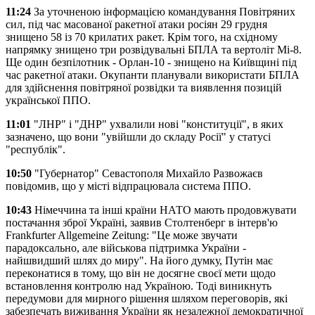
11:24
За уточненою інформацією командування Повітряних
сил, під час масованої ракетної атаки росіян 29 грудня
знищено 58 із 70 крилатих ракет. Крім того, на східному
напрямку знищено три розвідувальні БПЛА та вертоліт Мі-8.
Ще один безпілотник - Орлан-10 - знищено на Київщині під
час ракетної атаки. Окупанти планували використати БПЛА
для здійснення повітряної розвідки та виявлення позицій
української ППО.
11:01
"ЛНР" і "ДНР" ухвалили нові "конституції", в яких
зазначено, що вони "увійшли до складу Росії" у статусі
"республік".
10:50
"Губернатор" Севастополя Михайло Развожаєв
повідомив, що у місті відпрацювала система ППО.
10:43
Німеччина та інші країни НАТО мають продовжувати
постачання зброї Україні, заявив Столтенберг в інтерв'ю
Frankfurter Allgemeine Zeitung: "Це може звучати
парадоксально, але військова підтримка України -
найшвидший шлях до миру". На його думку, Путін має
переконатися в тому, що він не досягне своєї мети щодо
встановлення контролю над Україною. Тоді виникнуть
передумови для мирного рішення шляхом переговорів, які
забезпечать виживання України як незалежної демократичної