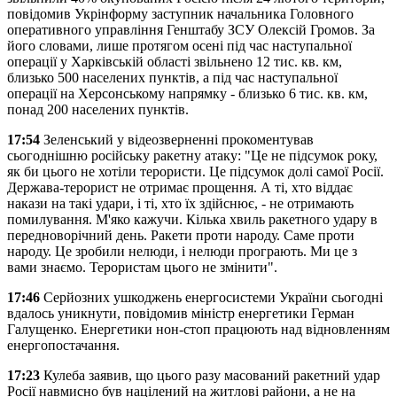
повідомив Укрінформу заступник начальника Головного
оперативного управління Генштабу ЗСУ Олексій Громов. За
його словами, лише протягом осені під час наступальної
операції у Харківській області звільнено 12 тис. кв. км,
близько 500 населених пунктів, а під час наступальної
операції на Херсонському напрямку - близько 6 тис. кв. км,
понад 200 населених пунктів.
17:54
Зеленський у відеозверненні прокоментував
сьогоднішню російську ракетну атаку: "Це не підсумок року,
як би цього не хотіли терористи. Це підсумок долі самої Росії.
Держава-терорист не отримає прощення. А ті, хто віддає
накази на такі удари, і ті, хто їх здійснює, - не отримають
помилування. М'яко кажучи. Кілька хвиль ракетного удару в
передноворічний день. Ракети проти народу. Саме проти
народу. Це зробили нелюди, і нелюди програють. Ми це з
вами знаємо. Терористам цього не змінити".
17:46
Серйозних ушкоджень енергосистеми України сьогодні
вдалось уникнути, повідомив міністр енергетики Герман
Галущенко. Енергетики нон-стоп працюють над відновленням
енергопостачання.
17:23
Кулеба заявив, що цього разу масований ракетний удар
Росії навмисно був націлений на житлові райони, а не на