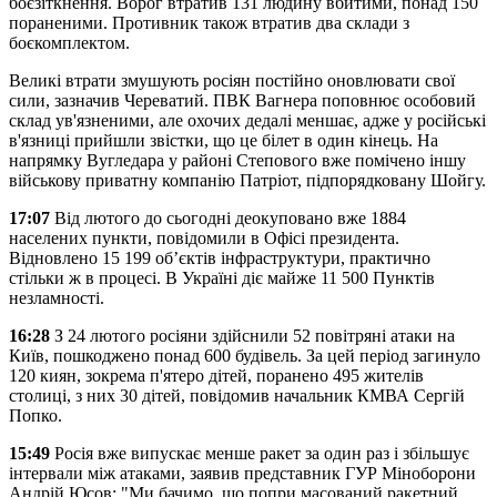
боєзіткнення. Ворог втратив 131 людину вбитими, понад 150
пораненими. Противник також втратив два склади з
боєкомплектом.
Великі втрати змушують росіян постійно оновлювати свої
сили, зазначив Череватий. ПВК Вагнера поповнює особовий
склад ув'язненими, але охочих дедалі меншає, адже у російські
в'язниці прийшли звістки, що це білет в один кінець. На
напрямку Вугледара у районі Степового вже помічено іншу
військову приватну компанію Патріот, підпорядковану Шойгу.
17:07
Від лютого до сьогодні деокуповано вже 1884
населених пункти, повідомили в Офісі президента.
Відновлено 15 199 об’єктів інфраструктури, практично
стільки ж в процесі. В Україні діє майже 11 500 Пунктів
незламності.
16:28
З 24 лютого росіяни здійснили 52 повітряні атаки на
Київ, пошкоджено понад 600 будівель. За цей період загинуло
120 киян, зокрема п'ятеро дітей, поранено 495 жителів
столиці, з них 30 дітей, повідомив начальник КМВА Сергій
Попко.
15:49
Росія вже випускає менше ракет за один раз і збільшує
інтервали між атаками, заявив представник ГУР Міноборони
Андрій Юсов: "Ми бачимо, що попри масований ракетний