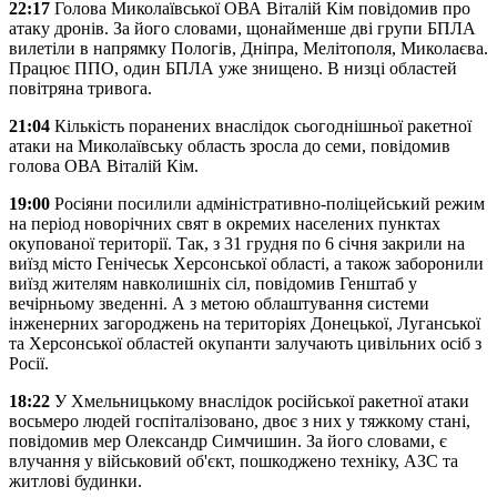
22:17
Голова Миколаївської ОВА Віталій Кім повідомив про
атаку дронів. За його словами, щонайменше дві групи БПЛА
вилетіли в напрямку Пологів, Дніпра, Мелітополя, Миколаєва.
Працює ППО, один БПЛА уже знищено. В низці областей
повітряна тривога.
21:04
Кількість поранених внаслідок сьогоднішньої ракетної
атаки на Миколаївську область зросла до семи, повідомив
голова ОВА Віталій Кім.
19:00
Росіяни посилили адміністративно-поліцейський режим
на період новорічних свят в окремих населених пунктах
окупованої території. Так, з 31 грудня по 6 січня закрили на
виїзд місто Генічеськ Херсонської області, а також заборонили
виїзд жителям навколишніх сіл, повідомив Генштаб у
вечірньому зведенні. А з метою облаштування системи
інженерних загороджень на територіях Донецької, Луганської
та Херсонської областей окупанти залучають цивільних осіб з
Росії.
18:22
У Хмельницькому внаслідок російської ракетної атаки
восьмеро людей госпіталізовано, двоє з них у тяжкому стані,
повідомив мер Олександр Симчишин. За його словами, є
влучання у військовий об'єкт, пошкоджено техніку, АЗС та
житлові будинки.