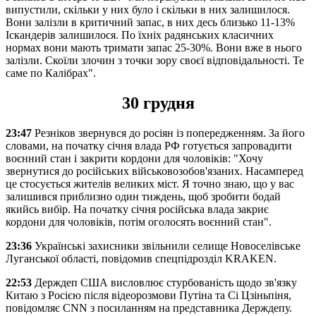
випустили, скільки у них було і скільки в них залишилося.
Вони залізли в критичний запас, в них десь близько 11-13%
Іскандерів залишилося. По їхніх радянських класичних
нормах вони мають тримати запас 25-30%. Вони вже в нього
залізли. Скоїли злочин з точки зору своєї відповідальності. Те
саме по Калібрах".
30 грудня
23:47
Резніков звернувся до росіян із попередженням. За його
словами, на початку січня влада РФ готується запровадити
воєнний стан і закрити кордони для чоловіків: "Хочу
звернутися до російських військовозобов'язаних. Насамперед
це стосується жителів великих міст. Я точно знаю, що у вас
залишився приблизно один тиждень, щоб зробити бодай
якийсь вибір. На початку січня російська влада закриє
кордони для чоловіків, потім оголосять воєнний стан".
23:36
Українські захисники звільнили селище Новоселівське
Луганської області, повідомив спецпідрозділ KRAKEN.
22:53
Держдеп США висловлює стурбованість щодо зв'язку
Китаю з Росією після відеорозмови Путіна та Сі Цзіньпіня,
повідомляє CNN з посиланням на представника Держдепу.