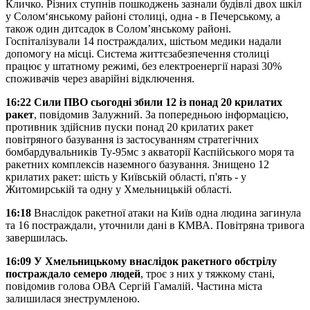
Кличко. Різних ступнів пошкоджень зазнали будівлі двох шкіл
у Солом‘янському районі столиці, одна - в Печерському, а
також один дитсадок в Солом’янському районі.
Госпіталізували 14 постраждалих, шістьом медики надали
допомогу на місці. Система життєзабезпечення столиці
працює у штатному режимі, без електроенергії наразі 30%
споживачів через аварійні відключення.
16:22
Сили ПВО сьогодні збили 12 із понад 20 крилатих
ракет
, повідомив Залужний. За попередньою інформацією,
противник здійснив пуски понад 20 крилатих ракет
повітряного базування із застосуванням стратегічних
бомбардувальників Ту-95мс з акваторії Каспійського моря та
ракетних комплексів наземного базування. Знищено 12
крилатих ракет: шість у Київській області, п'ять - у
Житомирській та одну у Хмельницькій області.
16:18
Внаслідок ракетної атаки на Київ одна людина загинула
та 16 постраждали, уточнили дані в КМВА. Повітряна тривога
завершилась.
16:09
У Хмельницькому внаслідок ракетного обстрілу
постраждало семеро людей
, троє з них у тяжкому стані,
повідомив голова ОВА Сергій Гамалій. Частина міста
залишилася знеструмленою.