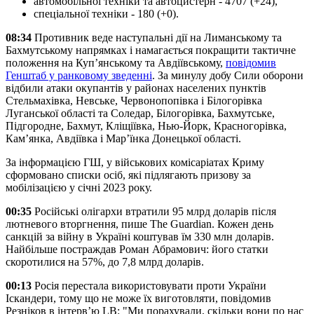
автомобільної техніки та автоцистерн - 4707 (+24),
спеціальної техніки - 180 (+0).
08:34
Противник веде наступальні дії на Лиманському та
Бахмутському напрямках і намагається покращити тактичне
положення на Куп’янському та Авдіївському,
повідомив
Генштаб у ранковому зведенні
. За минулу добу Сили оборони
відбили атаки окупантів у районах населених пунктів
Стельмахівка, Невське, Червонопопівка і Білогорівка
Луганської області та Соледар, Білогорівка, Бахмутське,
Підгородне, Бахмут, Кліщіївка, Нью-Йорк, Красногорівка,
Кам’янка, Авдіївка і Мар’їнка Донецької області.
За інформацією ГШ, у військових комісаріатах Криму
сформовано списки осіб, які підлягають призову за
мобілізацією у січні 2023 року.
00:35
Російські олігархи втратили 95 млрд доларів після
лютневого вторгнення, пише The Guardian. Кожен день
санкцій за війну в Україні коштував їм 330 млн доларів.
Найбільше постраждав Роман Абрамович: його статки
скоротилися на 57%, до 7,8 млрд доларів.
00:13
Росія перестала використовувати проти України
Іскандери, тому що не може їх виготовляти, повідомив
Резніков в інтерв’ю LB: "Ми порахували, скільки вони по нас