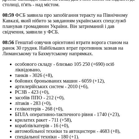
столиці, п'ять - над містом.
08:59
ФСБ заявила про запобігання теракту на Північному
Кавказі, який нібито за завданням українських спецслужб
планував громадянин України. Він затриманий і дав
свідчення, заявили у ФСБ.
08:56
Генштаб озвучив орієнтовні втрати ворога станом на
ранок 30 грудня. Найбільших втрат противник зазнав на
Лиманському та Бахмутському напрямках.
особового складу - близько 105 250 (+690) осіб
ліквідовано,
танків - 3026 (+8),
бойових броньованих машин - 6059 (+12),
артилерійських систем - 2010 (+6),
РСЗВ - 423 (+0),
засобів ППО - 212 (+0),
літаків - 283 (+0),
гелікоптерів - 268 (+0),
БПЛА оперативно-тактичного рівня - 1740 (+23),
крилатих ракет - 711 (+58),
кораблів/катерів - 16 (+0),
автомобільної техніки та автоцистерн - 4683 (+8),
спеціальної техніки - 180 (+1).