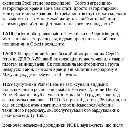
експансія Росії стане неможливою: "Тобто з агресивно-
авторитарної країни вона має стати просто авторитарною,
консервативною країною. Їх треба заштовхнути в їхні кордони
та замкнути на замок. Нехай живуть у своїй автаркії, при
своєму цареві-батюшці, тільки ні на кого не нападають".
12:16
Росіяни обстріляли місто Семенівка на Чернігівщині, в
місті зникла електроенергія, відомо про одного загиблого,
повідомили в Офісі президента.
12:08
З Білорусі вилетів російський літак-розвідник Сергій
Атаянц ДРЛО А-50, який виявляє цілі та дає точки для ударів
пілотам винищувачів. Як повідомила моніторингова група
Беларускі Гаюн, сьогодні вранці він вилетів з аеродрому в
Мачулищах, де перебував з 14 грудня.
11:59
Супутники Planet Labs не зафіксували видимих
пошкоджень на російській авіабазі Енгельс-2, пише The War
Zone. Видання опублікувало знімок від 29 грудня, коли над
аеродромом працювала ППО. За три дні до того, 26 грудня, на
базі внаслідок атаки загинули троє військовослужбовців
технічного персоналу, які обслуговували бомбардувальник-
ракетоносець Ту-160.
Водночас незалежні дослідники NOËL зауважують, що після