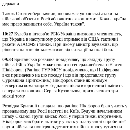
держави.
Також Столтенберг заявив, що вважає українські атаки на
військові об'єкти в Росії абсолютно законними: "Кожна країна
має право захищати себе. Україна також".
10:27
Кулеба в інтерв'ю РБК-Україна висловив упевненість,
що Україна в наступному році отримає від США тактичні
ракети ATACMS і танки. При цьому міністр зауважив, що
рішення партнерів залежатиме від ситуації на полі бою.
09:33
Британська розвідка повідомляє, що Західну групу
військ РФ в Україні може очолити генерал-лейтенант Євген
Нікіфоров. (Раніше ГУР МОУ повідомляло, що Нікіфорова
вже призначено на цю посаду і що він представляє групу
Суровікіна-Пригожина.) Нікіфоров стане як мінімум
четвертим командиром з'єднання після вторгнення і змінить
генерал-полковника Сергія Кузовльова, призначеного три
місяці тому.
Розвідка Британії нагадала, що раніше Нікіфоров брав участь у
провальному для Росії наступі на Київ. Будучи начальником
штабу Східної групи військ Росії у перші тижні вторгнення,
Нікіфоров мав брати активну участь у плануванні спроби цієї
групи військ та повітряно-десантних військ просунутися на