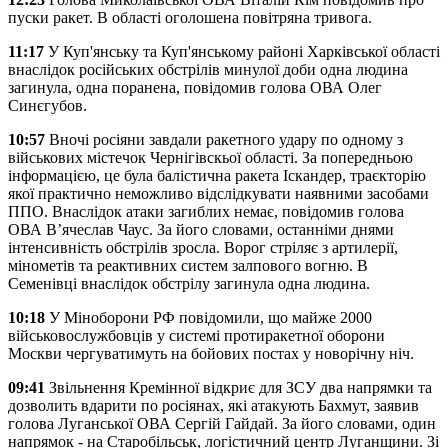
пуски ракет. В області оголошена повітряна тривога.
11:17
У Куп'янську та Куп'янському районі Харківської області
внаслідок російських обстрілів минулої доби одна людина
загинула, одна поранена, повідомив голова ОВА Олег
Синєгубов.
10:57
Вночі росіяни завдали ракетного удару по одному з
військових містечок Чернігівскьої області. За попередньою
інформацією, це була балістична ракета Іскандер, траєкторію
якої практично неможливо відслідкувати наявними засобами
ППО. Внаслідок атаки загиблих немає, повідомив голова
ОВА В’ячеслав Чаус. За його словами, останніми днями
інтенсивність обстрілів зросла. Ворог стріляє з артилерії,
мінометів та реактивних систем залпового вогню. В
Семенівці внаслідок обстрілу загинула одна людина.
10:18
У Міноборони РФ повідомили, що майже 2000
військовослужбовців у системі протиракетної оборони
Москви чергуватимуть на бойових постах у новорічну ніч.
09:41
Звільнення Кремінної відкриє для ЗСУ два напрямки та
дозволить вдарити по росіянах, які атакують Бахмут, заявив
голова Луганської ОВА Сергій Гайдай. За його словами, один
напрямок - на Старобільськ, логістичний центр Луганщини. Зі