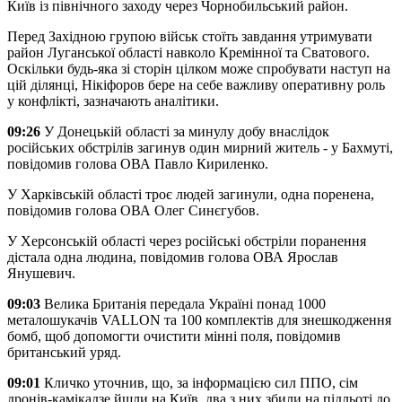
Київ із північного заходу через Чорнобильський район.
Перед Західною групою військ стоїть завдання утримувати
район Луганської області навколо Кремінної та Сватового.
Оскільки будь-яка зі сторін цілком може спробувати наступ на
цій ділянці, Нікіфоров бере на себе важливу оперативну роль
у конфлікті, зазначають аналітики.
09:26
У Донецькій області за минулу добу внаслідок
російських обстрілів загинув один мирний житель - у Бахмуті,
повідомив голова ОВА Павло Кириленко.
У Харківській області троє людей загинули, одна поренена,
повідомив голова ОВА Олег Синєгубов.
У Херсонській області через російські обстріли поранення
дістала одна людина, повідомив голова ОВА Ярослав
Янушевич.
09:03
Велика Британія передала Україні понад 1000
металошукачів VALLON та 100 комплектів для знешкодження
бомб, щоб допомогти очистити мінні поля, повідомив
британський уряд.
09:01
Кличко уточнив, що, за інформацією сил ППО, сім
дронів-камікадзе йшли на Київ, два з них збили на підльоті до