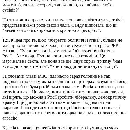
можуть бути з агресором, з державою, яка вбиває своїх
сусідів?"
На запитання про те, чи планує вона якісь візити та зустрічі з
представниками російської влади, Санду відповіла, що їй
"немає чого обговорювати з країною-агресором".
12:39
Ідея про те, щоб "зберегти обличчя Путіна", більше не
має прихильників на Заході, заявив Кулеба в інтерв'ю РБК-
Україна: "Залишилася тільки секта "збереження обличчя
Росії". Але щодо Путіна вони вже всі зрозуміли. Це
маргінальна секта, але вона все ще існує скрізь призму "нам
все одно з ними жити", "вони нікуди не зникнуть" тощо".
За словами глави МЗС, для нього зараз головне не так
подолати цю секту, як затвердити в партнерах розуміння того,
що якою б не була російська влада, сама Росія за своєю суттю
не зміниться: "Це має зупинити набагато ширше коло людей,
які вірять, що можна з Росії зробити ліберальну, демократичну
країну. І це дійсно набагато важливіше - подолати цей
наратив. І погодитися з тезою, що Росія така, якою вона є, і
наше завдання - не перетворити орка на ельфа, а погасити цю
агресію".
Кулеба вважає, що необхідно створити такі умови, за яких