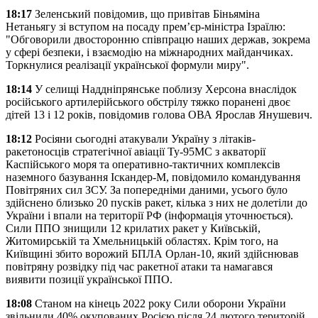
18:17
Зеленський повідомив, що привітав Біньяміна
Нетаньягу зі вступом на посаду прем’єр-міністра Ізраїлю:
"Обговорили двосторонню співпрацю наших держав, зокрема
у сфері безпеки, і взаємодію на міжнародних майданчиках.
Торкнулися реалізації української формули миру".
18:14
У селищі Наддніпрянське поблизу Херсона внаслідок
російського артилерійського обстрілу тяжко поранені двоє
дітей 13 і 12 років, повідомив голова ОВА Ярослав Янушевич.
18:12
Росіяни сьогодні атакували Україну з літаків-
ракетоносців стратегічної авіації Ту-95МС з акваторії
Каспійського моря та оперативно-тактичних комплексів
наземного базування Іскандер-М, повідомило командування
Повітряних сил ЗСУ. За попередніми даними, усього було
здійснено близько 20 пусків ракет, кілька з них не долетіли до
України і впали на території РФ (інформація уточнюється).
Сили ППО знищили 12 крилатих ракет у Київській,
Житомирській та Хмельницькій областях. Крім того, на
Київщині збито ворожий БПЛА Орлан-10, який здійснював
повітряну розвідку під час ракетної атаки та намагався
виявити позиції української ППО.
18:08
Станом на кінець 2022 року Сили оборони України
звільнили 40% окупованих Росією після 24 лютого територій,