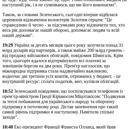
наступний рік, і я не сумніваюся, що ми його виконаємо".
Також, за словами Зеленського, сьогодні вперше відбулася
церемонія відзначення волонтерів Золотим серцем: "Це
справедливо й чесно - за підсумками року відзначити тих, хто
весь рік допомагає нашій обороні, допомагає людям та всій
нашій державі".
19:29
Україна за десять місяців цього року залучила понад 31
млрд доларів від партнерів, а також майже 200 млрд гривень -
від продажу військових облігацій, повідомив Шмигаль. Крім
того, цьогоріч вдалося відтермінувати всі платежі за
зовнішнім боргом на два роки. Прем'єр наголосив, що
міжнародна підтримка стала надзвичайно важливою,
водночас дві третини усіх коштів, отриманих у бюджет, - це
внутрішній ресурс: сплата податків, мит, купівля облігацій.
18:52
Зеленський повідомив, що поспілкувався телефоном із
прем’єр-міністром Греції Кіріакосом Міцотакісом: "Подякував
за теплі побажання для українського народу та оборонну
підтримку в поточному році. Дістав запевнення про такий
самий рівень підтримки в наступному. Намітили спільні
заходи".
18:48
Екс-президент Франції Франсуа Олланд, який брав