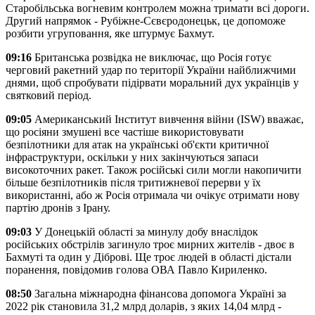
Старобільська вогневим контролем можна тримати всі дороги.
Другий напрямок - Рубіжне-Сєвєродонецьк, це допоможе
розбити угруповання, яке штурмує Бахмут.
09:16
Британська розвідка не виключає, що Росія готує
черговий ракетний удар по території України найближчими
днями, щоб спробувати підірвати моральний дух українців у
святковий період.
09:05
Американський Інститут вивчення війни (ISW) вважає,
що росіяни змушені все частіше використовувати
безпілотники для атак на українські об'єкти критичної
інфраструктури, оскільки у них закінчуються запаси
високоточних ракет. Також російські сили могли накопичити
більше безпілотників після тритижневої перерви у їх
використанні, або ж Росія отримала чи очікує отримати нову
партію дронів з Ірану.
09:03
У Донецькій області за минулу добу внаслідок
російських обстрілів загинуло троє мирних жителів - двоє в
Бахмуті та один у Діброві. Ще троє людей в області дістали
поранення, повідомив голова ОВА Павло Кириленко.
08:50
Загальна міжнародна фінансова допомога Україні за
2022 рік становила 31,2 млрд доларів, з яких 14,04 млрд -