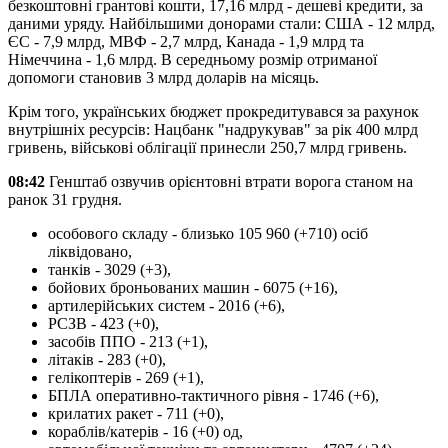
безкоштовні грантові кошти, 17,16 млрд - дешеві кредити, за
даними уряду. Найбільшими донорами стали: США - 12 млрд,
ЄС - 7,9 млрд, МВФ - 2,7 млрд, Канада - 1,9 млрд та
Німеччина - 1,6 млрд. В середньому розмір отриманої
допомоги становив 3 млрд доларів на місяць.
Крім того, українських бюджет прокредитувався за рахунок
внутрішніх ресурсів: Нацбанк "надрукував" за рік 400 млрд
гривень, військові облігації принесли 250,7 млрд гривень.
08:42
Генштаб озвучив орієнтовні втрати ворога станом на
ранок 31 грудня.
особового складу - близько 105 960 (+710) осіб
ліквідовано,
танків - 3029 (+3),
бойових броньованих машин - 6075 (+16),
артилерійських систем - 2016 (+6),
РСЗВ - 423 (+0),
засобів ППО - 213 (+1),
літаків - 283 (+0),
гелікоптерів - 269 (+1),
БПЛА оперативно-тактичного рівня - 1746 (+6),
крилатих ракет - 711 (+0),
кораблів/катерів - 16 (+0) од,