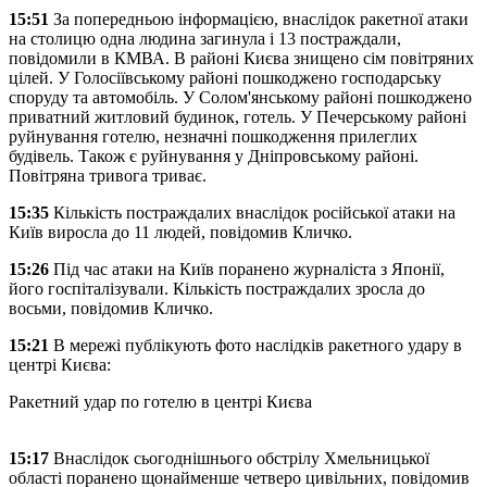
15:51
За попередньою інформацією, внаслідок ракетної атаки
на столицю одна людина загинула і 13 постраждали,
повідомили в КМВА. В районі Києва знищено сім повітряних
цілей. У Голосіївському районі пошкоджено господарську
споруду та автомобіль. У Солом'янському районі пошкоджено
приватний житловий будинок, готель. У Печерському районі
руйнування готелю, незначні пошкодження прилеглих
будівель. Також є руйнування у Дніпровському районі.
Повітряна тривога триває.
15:35
Кількість постраждалих внаслідок російської атаки на
Київ виросла до 11 людей, повідомив Кличко.
15:26
Під час атаки на Київ поранено журналіста з Японії,
його госпіталізували. Кількість постраждалих зросла до
восьми, повідомив Кличко.
15:21
В мережі публікують фото наслідків ракетного удару в
центрі Києва:
Ракетний удар по готелю в центрі Києва
15:17
Внаслідок сьогоднішнього обстрілу Хмельницької
області поранено щонайменше четверо цивільних, повідомив