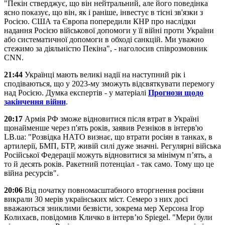
"Пекін стверджує, що він нейтральний, але його поведінка
ясно показує, що він, як і раніше, інвестує в тісні зв'язки з
Росією. США та Європа попередили КНР про наслідки
надання Росією військової допомоги у її війні проти України
або систематичної допомоги в обході санкцій. Ми уважно
стежимо за діяльністю Пекіна", - наголосив співрозмовник
CNN.
21:44
Українці мають великі надії на наступний рік і
сподіваються, що у 2023-му зможуть відсвяткувати перемогу
над Росією. Думка експертів - у матеріалі
Прогнози щодо
закінчення війни
.
20:17
Армія РФ зможе відновитися після втрат в Україні
щонайменше через п'ять років, заявив Резніков в інтерв'ю
LB.ua: "Розвідка НАТО визнає, що втрати росіян в танках, в
артилерії, БМП, БТР, живій силі дуже значні. Регулярні війська
Російської Федерації можуть відновитися за мінімум п’ять, а
то й десять років. Ракетний потенціал - так само. Тому що це
війна ресурсів".
20:06
Від початку повномасштабного вторгнення росіяни
викрали 30 мерів українських міст. Семеро з них досі
вважаються зниклими безвісти, зокрема мер Херсона Ігор
Колихаєв, повідомив Кличко в інтервʼю Spiegel. "Мери були