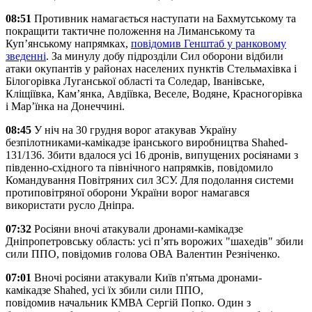
08:51
Противник намагається наступати на Бахмутському та
покращити тактичне положення на Лиманському та
Куп’янському напрямках,
повідомив Генштаб у ранковому
зведенні
. За минулу добу підрозділи Сил оборони відбили
атаки окупантів у районах населених пунктів Стельмахівка і
Білогорівка Луганської області та Соледар, Іванівське,
Кліщіївка, Кам’янка, Авдіївка, Веселе, Водяне, Красногорівка
і Мар’їнка на Донеччині.
08:45
У ніч на 30 грудня ворог атакував Україну
безпілотниками-камікадзе іранського виробництва Shahed-
131/136. Збити вдалося усі 16 дронів, випущених росіянами з
південно-східного та північного напрямків, повідомило
Командування Повітряних сил ЗСУ. Для подолання системи
протиповітряної оборони України ворог намагався
використати русло Дніпра.
07:32
Росіяни вночі атакували дронами-камікадзе
Дніпропетровську область: усі п’ять ворожих "шахедів" збили
сили ППО, повідомив голова ОВА Валентин Резніченко.
07:01
Вночі росіяни атакували Київ п'ятьма дронами-
камікадзе Shahed, усі їх збили сили ППО,
повідомив начальник КМВА Сергій Попко. Один з