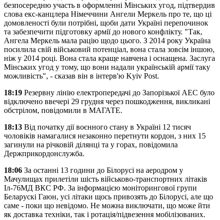
безпосередню участь в оформленні Мінських угод, підтвердив
слова екс-канцлера Німеччини Ангели Меркель про те, що ці
домовленості були потрібні, щоби дати Україні перепочинок
та забезпечити підготовку армії до нового конфлікту. "Так,
Ангела Меркель мала рацію щодо цього. З 2014 року Україна
посилила свій військовий потенціал, вона стала зовсім іншою,
ніж у 2014 році. Вона стала краще навчена і оснащена. Заслуга
Мінських угод у тому, що вони надали українській армії таку
можливість", - сказав він в інтерв'ю Kyiv Post.
18:19
Резервну лінію електропередачі до Запорізької АЕС було
відключено ввечері 29 грудня через пошкодження, викликані
обстрілом, повідомили в МАГАТЕ.
18:13
Від початку дії воєнного стану в Україні 12 тисяч
чоловіків намагалися незаконно перетнути кордон, з них 15
загинули на річковій ділянці та у горах, повідомила
Держприкордонслужба.
18:06
За останні 13 години до Білорусі на аеродром у
Мачулищах прилетіли шість військово-транспортних літаків
Іл-76МД ВКС РФ. За інформацією моніторингової групи
Беларускі Гаюн, усі літаки щось привозять до Білорусі, але що
саме - поки що невідомо. Не можна виключати, що може йти
як доставка техніки, так і ротація/підвезення мобілізованих.