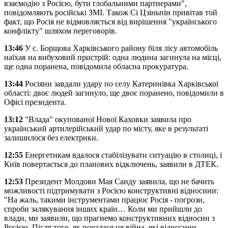
взаємодію з Росією, бути глобальними партнерами",
повідомляють російські ЗМІ. Також Сі Цзіньпін привітав той
факт, що Росія не відмовляється від вирішення "українського
конфлікту" шляхом переговорів.
13:46
У с. Борщова Харківського району біля лісу автомобіль
наїхав на вибуховий пристрій: одна людина загинула на місці,
ще одна поранена, повідомила обласна прокуратура.
13:44
Росіяни завдали удару по селу Катеринівка Харківської
області: двоє людей загинуло, ще двоє поранено, повідомили в
Офісі президента.
13:12
"Влада" окупованої Нової Каховки заявила про
український артилерійський удар по місту, яке в результаті
залишилося без електрики.
12:55
Енергетикам вдалося стабілізувати ситуацію в столиці, і
Київ повертається до планових відключень, заявили в ДТЕК.
12:53
Президент Молдови Мая Санду заявила, що не бачить
можливості підтримувати з Росією конструктивні відносини:
"На жаль, такими інструментами працює Росія - погрози,
спроби залякування інших країн… Коли ми прийшли до
влади, ми заявили, що прагнемо конструктивних відносин з
Росією. Після того, як почалася ця війна, які відносини