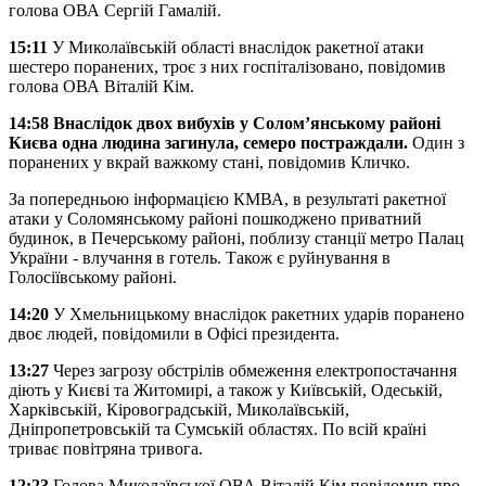
голова ОВА Сергій Гамалій.
15:11
У Миколаївській області внаслідок ракетної атаки
шестеро поранених, троє з них госпіталізовано, повідомив
голова ОВА Віталій Кім.
14:58 Внаслідок двох вибухів у Солом’янському районі
Києва одна людина загинула, семеро постраждали.
Один з
поранених у вкрай важкому стані, повідомив Кличко.
За попередньою інформацією КМВА, в результаті ракетної
атаки у Соломянському районі пошкоджено приватний
будинок, в Печерському районі, поблизу станції метро Палац
України - влучання в готель. Також є руйнування в
Голосіївському районі.
14:20
У Хмельницькому внаслідок ракетних ударів поранено
двоє людей, повідомили в Офісі президента.
13:27
Через загрозу обстрілів обмеження електропостачання
діють у Києві та Житомирі, а також у Київській, Одеській,
Харківській, Кіровоградській, Миколаївській,
Дніпропетровській та Сумській областях. По всій країні
триває повітряна тривога.
12:23
Голова Миколаївської ОВА Віталій Кім повідомив про