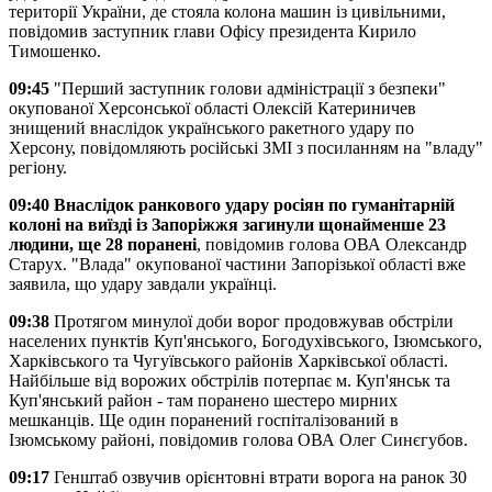
території України, де стояла колона машин із цивільними,
повідомив заступник глави Офісу президента Кирило
Тимошенко.
09:45
"Перший заступник голови адміністрації з безпеки"
окупованої Херсонської області Олексій Катериничев
знищений внаслідок українського ракетного удару по
Херсону, повідомляють російські ЗМІ з посиланням на "владу"
регіону.
09:40
Внаслідок ранкового удару росіян по гуманітарній
колоні на виїзді із Запоріжжя загинули щонайменше 23
людини, ще 28 поранені
, повідомив голова ОВА Олександр
Старух. "Влада" окупованої частини Запорізької області вже
заявила, що удару завдали українці.
09:38
Протягом минулої доби ворог продовжував обстріли
населених пунктів Куп'янського, Богодухівського, Ізюмського,
Харківського та Чугуївського районів Харківської області.
Найбільше від ворожих обстрілів потерпає м. Куп'янськ та
Куп'янський район - там поранено шестеро мирних
мешканців. Ще один поранений госпіталізований в
Ізюмському районі, повідомив голова ОВА Олег Синєгубов.
09:17
Генштаб озвучив орієнтовні втрати ворога на ранок 30