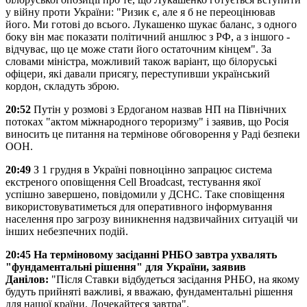
у війну проти України: "Ризик є, але я б не переоцінював
його. Ми готові до всього. Лукашенко шукає баланс, з одного
боку він має показати політичний аншлюс з РФ, а з іншого -
відчуває, що це може стати його остаточним кінцем". За
словами міністра, можливий також варіант, що білоруські
офіцери, які давали присягу, переступивши український
кордон, складуть зброю.
20:52
Путін у розмові з Ердоганом назвав НП на Північних
потоках "актом міжнародного тероризму" і заявив, що Росія
виносить це питання на термінове обговорення у Раді безпеки
ООН.
20:49
З 1 грудня в Україні повноцінно запрацює система
екстреного оповіщення Cell Broadcast, тестування якої
успішно завершено, повідомили у ДСНС. Таке сповіщення
використовуватиметься для оперативного інформування
населення про загрозу виникнення надзвичайних ситуацій чи
інших небезпечних подій.
20:45 На терміновому засіданні РНБО завтра ухвалять
"фундаментальні рішення" для України, заявив
Данілов:
"Після Ставки відбудеться засідання РНБО, на якому
будуть прийняті важливі, я вважаю, фундаментальні рішення
для нашої країни. Дочекайтеся завтра".