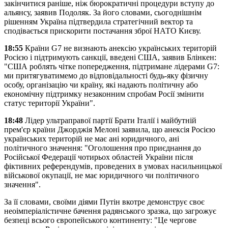
закінчитися раніше, ніж бюрократичні процедури вступу до
альянсу, заявив Подоляк. За його словами, сьогоднішнім
рішенням Україна підтвердила стратегічний вектор та
сподівається прискорити постачання зброї НАТО Києву.
18:55
Країни G7 не визнають анексію українських територій
Росією і підтримують санкції, введені США, заявив Блінкен:
"США роблять чітке попередження, підтримане лідерами G7:
ми притягуватимемо до відповідальності будь-яку фізичну
особу, організацію чи країну, які надають політичну або
економічну підтримку незаконним спробам Росії змінити
статус території України".
18:48
Лідер ультраправої партії Брати Італії і майбутній
прем'єр країни Джорджія Мелоні заявила, що анексія Росією
українських територій не має ані юридичного, ані
політичного значення: "Оголошення про приєднання до
Російської Федерації чотирьох областей України після
фіктивних референдумів, проведених в умовах насильницької
військової окупації, не має юридичного чи політичного
значення".
За її словами, своїми діями Путін вкотре демонструє своє
неоімперіалістичне бачення радянського зразка, що загрожує
безпеці всього європейського континенту: "Це чергове