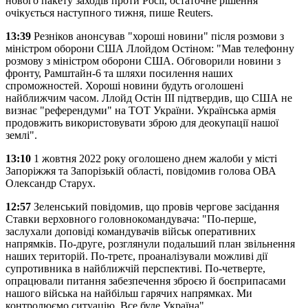
нового пакету заходів проти Росії, остаточне рішення
очікується наступного тижня, пише Reuters.
13:39
Резніков анонсував "хороші новини" після розмови з
міністром оборони США Ллойдом Остіном: "Мав телефонну
розмову з міністром оборони США. Обговорили новини з
фронту, Рамштайн-6 та шляхи посилення наших
спроможностей. Хороші новини будуть оголошені
найближчим часом. Ллойд Остін ІІІ підтвердив, що США не
визнає "референдуми" на ТОТ України. Українська армія
продовжить використовувати зброю для деокупації нашої
землі".
13:10
1 жовтня 2022 року оголошено днем жалоби у місті
Запоріжжя та Запорізькій області, повідомив голова ОВА
Олександр Старух.
12:57
Зеленський повідомив, що провів чергове засідання
Ставки верховного головнокомандувача: "По-перше,
заслухали доповіді командувачів військ оперативних
напрямків. По-друге, розглянули подальший план звільнення
наших територій. По-третє, проаналізували можливі дії
супротивника в найближчій перспективі. По-четверте,
опрацювали питання забезпечення зброєю й боєприпасами
нашого війська на найбільш гарячих напрямках. Ми
контролюємо ситуацію. Все буде Україна".