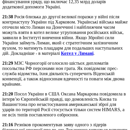
фінансування уряду, що включає 12,35 млрд доларів
додаткової допомоги Україні.
21:38
Росія близька до другої великої поразки у війні після
контрнаступу України під Харковом. Українські війська майже
оточили місто Лиман на Донеччині і найближчим часом
можуть взяти в котел велике угруповання російських військ,
заявили в Інституті вивчення війни. Якщо Збройні сили
України займуть Лиман, який є стратегічним залізничним
вузлом, то матимуть плацдарм для подальших наступальних
дій. Докладніше - в матеріалі
Котел у Лимані
.
21:29
МЗС Чорногорії оголосило шістьох дипломатів
посольства РФ персонами нон грата. Як повідомляє прес-
служба відомства, їхня діяльність суперечить Віденській
конвенції, а також відносинам вдячності та поваги між двома
країнами.
21:20
Посол України в США Оксана Маркарова повідомила в
інтерв’ю Європейській правді, що домовленість Києва та
Вашингтона про незастосування американської зброї для
ударів по території Росії стосується тільки систем HIMARS, а
не всіх типів поставленого озброєння.
21:16
Резніков прокоментував заяву одного з лідерів
білоруської опозиції про те, що Лукашенко готується вступити