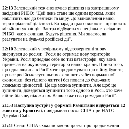
22:13
Зеленський теж анонсував рішення на завтрашньому
засіданні РНБО: "Цей день стане ще одним кроком, який
наблизить нас до безпеки та миру. До відновлення нашої
територіальної цілісності. Бо заради цього воюють і працюють
мільйони українців. Завтра відбудеться спеціальне засідання
РНБО, яке я скликав. Будуть рішення. Ми знаємо, як
реагувати на будь-які російські дії".
22:10
Зеленський у вечірньому відеозверненні знову
звернувся до росіян: "Росія не отримає нову територію
України. Росія приєднає себе до тієї катастрофи, яку вона
принесла на окуповану територію нашої країни. Ціною того,
що одна людина в Росії хоче продовжувати цю війну, буде те,
що все російське суспільство залишиться без нормальної
економіки, без гідного життя і без поваги до будь-яких
людських цінностей. Це ще можна зупинити. Але щоб це
зупинити, доведеться зупинити того одного в Росії, хто хоче
війни більше, ніж життя. Вашого життя, громадяни Росії".
21:53 Наступна зустріч у форматі Рамштайн відбудеться 12
жовтня у Брюсселі
, повідомила посол США при НАТО
Джуліан Сміт.
21:41
Сенат США схвалив законопроект про продовження