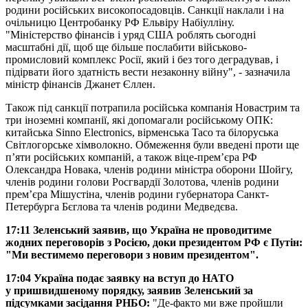
родини російських високопосадовців. Санкції наклали і на
очільницю Центробанку РФ Ельвіру Набіулліну.
"Міністерство фінансів і уряд США роблять сьогодні
масштабні дії, щоб ще більше послабити військово-
промисловий комплекс Росії, який і без того деградував, і
підірвати його здатність вести незаконну війну", - зазначила
міністр фінансів Джанет Єллен.
Також під санкції потрапила російська компанія Новастрим та
три іноземні компанії, які допомагали російському ОПК:
китайська Sinno Electronics, вірменська Taco та білоруська
Світлогорське хімволокно. Обмеження були введені проти ще
пʼяти російських компаній, а також віце-премʼєра РФ
Олександра Новака, членів родини міністра оборони Шойгу,
членів родини голови Росгвардії Золотова, членів родини
премʼєра Мішустіна, членів родини губернатора Санкт-
Петербурга Бєглова та членів родини Медведєва.
17:11 Зеленський заявив, що Україна не проводитиме
жодних переговорів з Росією, доки президентом РФ є Путін:
"Ми вестимемо переговори з новим президентом".
17:04
Україна подає заявку на вступ до НАТО
у
пришвидшеному порядку
, заявив Зеленський за
підсумками засідання РНБО:
"Де-факто ми вже пройшли