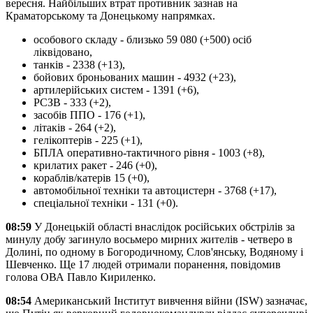
вересня. Найбільших втрат противник зазнав на
Краматорському та Донецькому напрямках.
особового складу - близько 59 080 (+500) осіб
ліквідовано,
танків - 2338 (+13),
бойових броньованих машин - 4932 (+23),
артилерійських систем - 1391 (+6),
РСЗВ - 333 (+2),
засобів ППО - 176 (+1),
літаків - 264 (+2),
гелікоптерів - 225 (+1),
БПЛА оперативно-тактичного рівня - 1003 (+8),
крилатих ракет - 246 (+0),
кораблів/катерів 15 (+0),
автомобільної техніки та автоцистерн - 3768 (+17),
спеціальної техніки - 131 (+0).
08:59
У Донецькій області внаслідок російських обстрілів за
минулу добу загинуло восьмеро мирних жителів - четверо в
Долині, по одному в Богородичному, Слов'янську, Водяному і
Шевченко. Ще 17 людей отримали поранення, повідомив
голова ОВА Павло Кириленко.
08:54
Американський Інститут вивчення війни (ISW) зазначає,