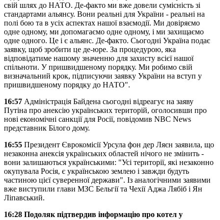
свій шлях до НАТО. Де-факто ми вже довели сумісність зі
стандартами альянсу. Вони реальні для України - реальні на
полі бою та в усіх аспектах нашої взаємодії. Ми довіряємо
одне одному, ми допомагаємо одне одному, і ми захищаємо
одне одного. Це і є альянс. Де-факто. Сьогодні Україна подає
заявку, щоб зробити це де-юре. За процедурою, яка
відповідатиме нашому значенню для захисту всієї нашої
спільноти. У пришвидшеному порядку. Ми робимо свій
визначальний крок, підписуючи заявку України на вступ у
пришвидшеному порядку до НАТО".
16:57
Адміністрація Байдена сьогодні відреагує на заяву
Путіна про анексію українських територій, оголосивши про
нові економічні санкції для Росії, повідомив NBC News
представник Білого дому.
16:55
Президент Єврокомісії Урсула фон дер Ляєн заявила, що
незаконна анексія українських областей нічого не змінить -
вони залишаються українськими: "Усі території, які незаконно
окупувала Росія, є українською землею і завжди будуть
частиною цієї суверенної держави". Із аналогічними заявими
вже виступили глави МЗС Бельгії та Чехії Аджа Лябіб і Ян
Ліпавський.
16:28 Подоляк підтвердив інформацію про котел у