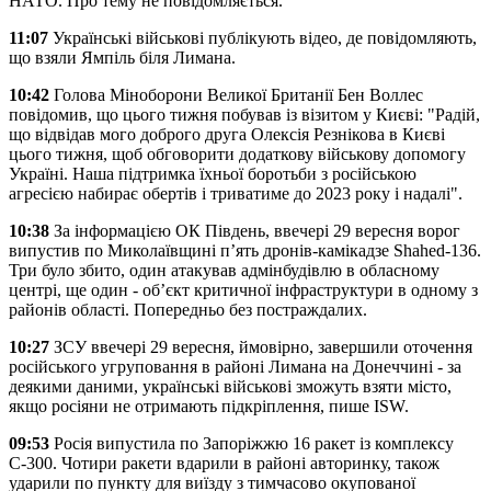
НАТО. Про тему не повідомляється.
11:07
Українські військові публікують відео, де повідомляють,
що взяли Ямпіль біля Лимана.
10:42
Голова Міноборони Великої Британії Бен Воллес
повідомив, що цього тижня побував із візитом у Києві: "Радій,
що відвідав мого доброго друга Олексія Резнікова в Києві
цього тижня, щоб обговорити додаткову військову допомогу
Україні. Наша підтримка їхньої боротьби з російською
агресією набирає обертів і триватиме до 2023 року і надалі".
10:38
За інформацією ОК Південь, ввечері 29 вересня ворог
випустив по Миколаївщині п’ять дронів-камікадзе Shahed-136.
Три було збито, один атакував адмінбудівлю в обласному
центрі, ще один - об’єкт критичної інфраструктури в одному з
районів області. Попередньо без постраждалих.
10:27
ЗСУ ввечері 29 вересня, ймовірно, завершили оточення
російського угруповання в районі Лимана на Донеччині - за
деякими даними, українські військові зможуть взяти місто,
якщо росіяни не отримають підкріплення, пише ISW.
09:53
Росія випустила по Запоріжжю 16 ракет із комплексу
С-300. Чотири ракети вдарили в районі авторинку, також
ударили по пункту для виїзду з тимчасово окупованої