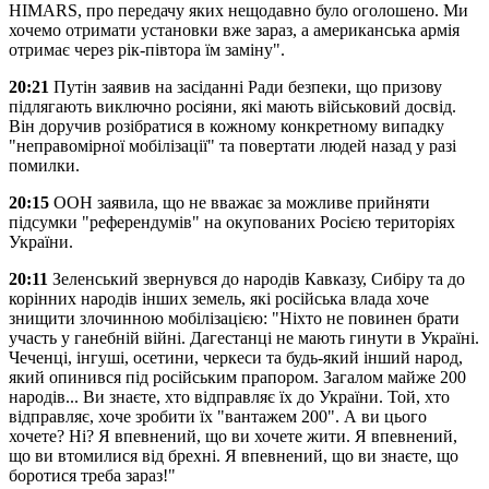
HIMARS, про передачу яких нещодавно було оголошено. Ми
хочемо отримати установки вже зараз, а американська армія
отримає через рік-півтора їм заміну".
20:21
Путін заявив на засіданні Ради безпеки, що призову
підлягають виключно росіяни, які мають військовий досвід.
Він доручив розібратися в кожному конкретному випадку
"неправомірної мобілізації" та повертати людей назад у разі
помилки.
20:15
ООН заявила, що не вважає за можливе прийняти
підсумки "референдумів" на окупованих Росією територіях
України.
20:11
Зеленський звернувся до народів Кавказу, Сибіру та до
корінних народів інших земель, які російська влада хоче
знищити злочинною мобілізацією: "Ніхто не повинен брати
участь у ганебній війні. Дагестанці не мають гинути в Україні.
Чеченці, інгуші, осетини, черкеси та будь-який інший народ,
який опинився під російським прапором. Загалом майже 200
народів... Ви знаєте, хто відправляє їх до України. Той, хто
відправляє, хоче зробити їх "вантажем 200". А ви цього
хочете? Ні? Я впевнений, що ви хочете жити. Я впевнений,
що ви втомилися від брехні. Я впевнений, що ви знаєте, що
боротися треба зараз!"