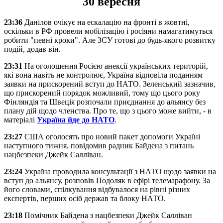
30 вересня
23:36
Данілов очікує на ескалацію на фронті в жовтні,
оскільки в РФ провели мобілізацію і росіяни намагатимуться
робити "певні кроки". Але ЗСУ готові до будь-якого розвитку
подій, додав він.
23:31
На оголошення Росією анексії українських територій,
які вона навіть не контролює, Україна відповіла поданням
заявки на прискорений вступ до НАТО. Зеленський зазначив,
що прискорений порядок можливий, тому що цього року
Фінляндія та Швеція розпочали приєднання до альянсу без
плану дій щодо членства. Про те, що з цього може вийти, - в
матеріалі
Україна йде до НАТО
.
23:27
США оголосять про новий пакет допомоги Україні
наступного тижня, повідомив радник Байдена з питань
нацбезпеки Джейк Салліван.
23:24
Україна проводила консультації з НАТО щодо заявки на
вступ до альянсу, розповів Подоляк в ефірі телемарафону. За
його словами, спілкування відбувалося на рівні різних
експертів, перших осіб держав та блоку НАТО.
23:18
Помічник Байдена з нацбезпеки Джейк Салліван