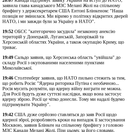
20:07
Канада підтримує заявку України на вступ до НАТО,
заявила глава канадського МЗС Мелані Жолі на спільному
брифінгу з держсекретарем США Ентоні Блінкеном: "Наша
позиція не змінилася. Ми віримо у політику відкритих дверей
НАТО, і ми завжди були за Україну в НАТО".
19:52
ОБСЄ "категорично засудила" незаконну анексію
територій у Донецькій, Луганській, Запорізькій та
Херсонській областях України, а також окупацію Криму, що
триває.
19:49
Сальдо заявив, що Херсонська область "увійшла" до
складу Росії з окупованими населеними пунктами
Миколаївської.
19:46
Столтенберг заявив, що НАТО пильно стежить за тим,
що робить Росія: "Ядерна риторика Путіна є необачною...
Росія мусить розуміти, що ядерну війну виграти не можна.
Для Росії будуть дуже суттєві наслідки, якщо вона застосує
ядерну зброю. Росії це чітко донесли. Тому ми надалі будемо
підтримувати Україну".
19:42
США дуже серйозно ставляться до заяв Росії щодо
ядерної зброї, розробляють кроки на випадок її застосування
Москвою, заявив Блінкен на спільному брифінгу з головою
МЗС Канади Мелані Жолі. При цьому, за його словами,