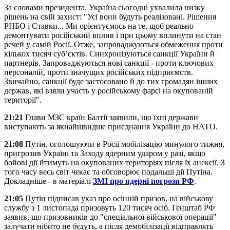
За словами президента, Україна сьогодні ухвалила низку
рішень на свій захист: "Усі вони будуть реалізовані. Рішення
РНБО і Ставки... Ми орієнтуємось на те, щоб реально
демонтувати російський вплив і при цьому вплинути на стан
речей у самій Росії. Отже, запроваджуються обмеження проти
кількох тисяч суб’єктів. Синхронізуються санкції України й
партнерів. Запроваджуються нові санкції - проти ключових
персоналій, проти значущих російських підприємств.
Звичайно, санкції буде застосовано й до тих громадян інших
держав, які взяли участь у російському фарсі на окупованій
території".
21:21
Глави МЗС країн Балтії заявили, що їхні держави
виступають за якнайшвидше приєднання України до НАТО.
21:08
Путін, оголошуючи в Росії мобілізацію минулого тижня,
пригрозив Україні та Заходу ядерним ударом у разі, якщо
бойові дії йтимуть на окупованих територіях після їх анексії. З
того часу весь світ чекає та обговорює подальші дії Путіна.
Докладніше - в матеріалі
ЗМІ про ядерні погрози РФ
.
21:05
Путін підписав указ про осінній призов, на військову
службу з 1 листопада призовуть 120 тисяч осіб. Генштаб РФ
заявив, що призовників до "спеціальної військової операції"
залучати нібито не будуть, а після демобілізації відправлять