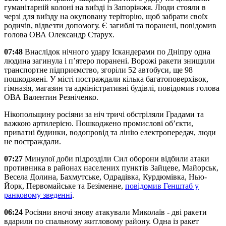
гуманітарній колоні на виїзді із Запоріжжя. Люди стояли в
черзі для виїзду на окуповану теріторію, щоб забрати своїх
родичів, відвезти допомогу. Є загиблі та поранені, повідомив
голова ОВА Олександр Старух.
07:48
Внаслідок нічного удару Іскандерами по Дніпру одна
людина загинула і п’ятеро поранені. Ворожі ракети знищили
транспортне підприємство, згоріли 52 автобуси, ще 98
пошкоджені. У місті постраждали кілька багатоповерхівок,
гімназія, магазин та адміністративні будівлі, повідомив голова
ОВА Валентин Резніченко.
Нікопольщину росіяни за ніч тричі обстріляли Градами та
важкою артилерією. Пошкоджено промислові об’єкти,
приватні будинки, водопровід та лінію електропередач, люди
не постраждали.
07:27
Минулої доби підрозділи Сил оборони відбили атаки
противника в районах населених пунктів Зайцеве, Майорськ,
Весела Долина, Бахмутське, Одрадівка, Курдюмівка, Нью-
Йорк, Первомайське та Безіменне,
повідомив Генштаб у
ранковому зведенні
.
06:24
Росіяни вночі знову атакували Миколаїв - дві ракети
вдарили по спальному житловому району. Одна із ракет