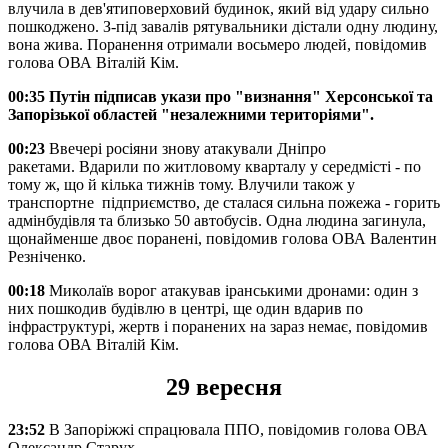
влучила в дев'ятиповерховий будинок, який від удару сильно
пошкоджено. З-під завалів рятувальники дістали одну людину,
вона жива. Поранення отримали восьмеро людей, повідомив
голова ОВА Віталій Кім.
00:35 Путін підписав укази про "визнання" Херсонської та
Запорізької областей "незалежними територіями".
00:23
Ввечері росіяни знову атакували Дніпро
ракетами. Вдарили по житловому кварталу у середмісті - по
тому ж, що й кілька тижнів тому. Влучили також у
транспортне підприємство, де сталася сильна пожежа - горить
адмінбудівля та близько 50 автобусів. Одна людина загинула,
щонайменше двоє поранені, повідомив голова ОВА Валентин
Резніченко.
00:18
Миколаїв ворог атакував іранськими дронами: один з
них пошкодив будівлю в центрі, ще один вдарив по
інфраструктурі, жертв і поранених на зараз немає, повідомив
голова ОВА Віталій Кім.
29 вересня
23:52
В Запоріжжі спрацювала ППО, повідомив голова ОВА
Олександр Старух.