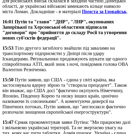
для російських військ склалася в західній частині Донецької
області, де українські військові замикають кільце навколо
міста Лиман. Докладніше - в матеріалі
Помста за Іловайськ
.
16:01 Путін та "глави" "ДНР", "ЛНР", окупованих
Запорізької та Херсонської областями підписали
"договори" про "прийняття до складу Росії та утворення
нових суб'єктів федерації".
15:53
​​Тіло другого загиблого знайшли під завалами на
транспортному підприємстві у Дніпрі після удару
Іскандерами. Рятувальники продовжують шукати ще одного
співробітника АТП, який зник з ночі, повідомив голова ОВА
Валентин Резніченко.
15:50
Путін заявив, що США - єдина у світі країна, яка
застосовувала ядерну зброю та "створила прецедент". Також
він вважає, що США досі "фактично окупують Німеччину,
Японію, Південну Корею та низку інших країн, цинічно
називаючи їх союзниками". А коментуючи диверсії на
Північних потоках, Путін заявив, що "англосакси фактично
розпочали знищення європейської енергоструктури".
15:47
Єрмак прокоментував заяви Путіна: "Ми працюємо далі
і звільняємо українські території. Та не звертаємо увагу на
тих, кому час пити таблетки. Армія працює, Україна - єдина.