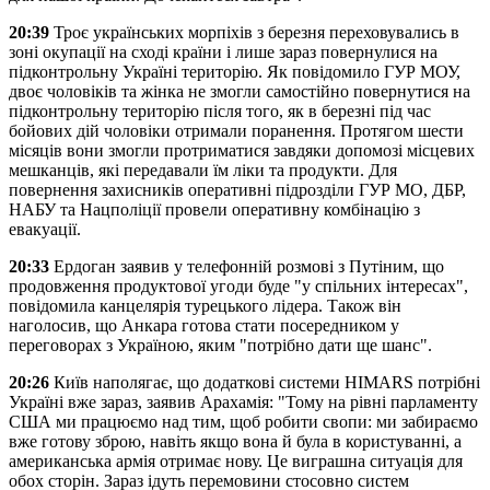
20:39
Троє українських морпіхів з березня переховувались в
зоні окупації на сході країни і лише зараз повернулися на
підконтрольну Україні територію. Як повідомило ГУР МОУ,
двоє чоловіків та жінка не змогли самостійно повернутися на
підконтрольну територію після того, як в березні під час
бойових дій чоловіки отримали поранення. Протягом шести
місяців вони змогли протриматися завдяки допомозі місцевих
мешканців, які передавали їм ліки та продукти. Для
повернення захисників оперативні підрозділи ГУР МО, ДБР,
НАБУ та Нацполіції провели оперативну комбінацію з
евакуації.
20:33
Ердоган заявив у телефонній розмові з Путіним, що
продовження продуктової угоди буде "у спільних інтересах",
повідомила канцелярія турецького лідера. Також він
наголосив, що Анкара готова стати посередником у
переговорах з Україною, яким "потрібно дати ще шанс".
20:26
Київ наполягає, що додаткові системи HIMARS потрібні
Україні вже зараз, заявив Арахамія: "Тому на рівні парламенту
США ми працюємо над тим, щоб робити свопи: ми забираємо
вже готову зброю, навіть якщо вона й була в користуванні, а
американська армія отримає нову. Це виграшна ситуація для
обох сторін. Зараз ідуть перемовини стосовно систем