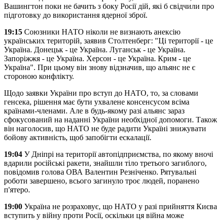
Вашингтон поки не бачить з боку Росії дій, які б свідчили про
підготовку до використання ядерної зброї.
19:15
Союзники НАТО ніколи не визнають анексію
українських територій, заявив Столтенберг: "Ці території - це
Україна. Донецьк - це Україна. Луганськ - це Україна.
Запоріжжя - це Україна. Херсон - це Україна. Крим - це
Україна". При цьому він знову відзначив, що альянс не є
стороною конфлікту.
Щодо заявки України про вступ до НАТО, то, за словами
генсека, рішення має бути ухвалене консенсусом всіма
країнами-членами. Але в будь-якому разі альянс зараз
сфокусований на наданні України необхідної допомоги. Також
він наголосив, що НАТО не буде радити Україні знижувати
бойову активність, щоб запобігти ескалації.
19:04
У Дніпрі на території автопідприємства, по якому вночі
вдарили російські ракети, знайшли тіло третього загиблого,
повідомив голова ОВА Валентин Резніченко. Рятувальні
роботи завершено, всього загинуло троє людей, поранено
п'ятеро.
19:00
Україна не розраховує, що НАТО у разі прийняття Києва
вступить у війну проти Росії, оскільки ця війна може