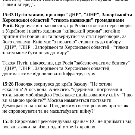
Тільки вперед".
15:33 Путін заявив, що люди "ДНР", "ЛНР", Запорізької та
Херсонської областей "стають назавжди" громадянами
Росії.
Водночас він наголосив, що Росія готова до переговорів
з Україною і навіть закликав "київський режим" негайно
припинити бойові дії та повернутися за стіл переговорів. За
його словами, Київ має "з повагою" ставитись до вибору
"ДНР", "ЛНР", Запорізької та Херсонської областей - "тільки
таким може бути шлях до миру".
Також Путін підкреслив, що Росія "забезпечуватиме безпеку"
"ДНР", "ЛНР", Запорізької та Херсонської областей,
допомагатиме відновлювати інфраструктуру.
15:28
Подоляк звернувся до країн Заходу: "Не хотіли
ескалації? А ось вона. Анексією, "ядерними" погрозами й
тотальною мобілізацією Росія каже цивілізованому світу: "І що
ви зі мною зробите?" Москва намагається поставити
Демократію на коліна. Продовжимо вести розмову про те, як
не спровокувати та не масштабувати війну?"
15:18
Єврокомісія рекомендувала країнам ЄС не приймати від
росіян заявки на візи, подані у третіх країнах.