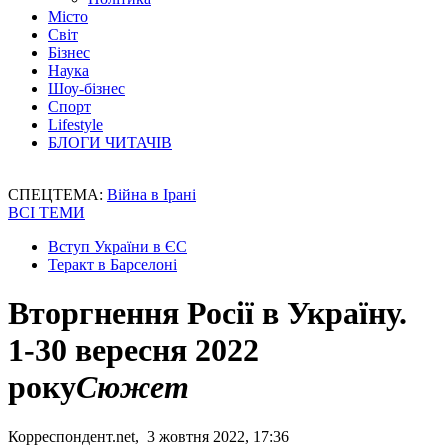
Місто
Світ
Бізнес
Наука
Шоу-бізнес
Спорт
Lifestyle
БЛОГИ ЧИТАЧІВ
СПЕЦТЕМА:
Війна в Ірані
ВСІ ТЕМИ
Вступ України в ЄС
Теракт в Барселоні
Вторгнення Росії в Україну.
1-30 вересня 2022
року
Сюжет
Корреспондент.net, 3 жовтня 2022, 17:36