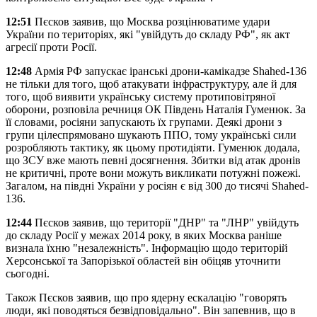
12:51
Пєсков заявив, що Москва розцінюватиме удари
України по територіях, які "увійдуть до складу РФ", як акт
агресії проти Росії.
12:48
Армія РФ запускає іранські дрони-камікадзе Shahed-136
не тільки для того, щоб атакувати інфраструктуру, але й для
того, щоб виявити українську систему протиповітряної
оборони, розповіла речниця ОК Південь Наталія Гуменюк. За
її словами, росіяни запускають їх групами. Деякі дрони з
групи цілеспрямовано шукають ППО, тому українські сили
розробляють тактику, як цьому протидіяти. Гуменюк додала,
що ЗСУ вже мають певні досягнення. Збитки від атак дронів
не критичні, проте вони можуть викликати потужні пожежі.
Загалом, на півдні України у росіян є від 300 до тисячі Shahed-
136.
12:44
Пєсков заявив, що території "ДНР" та "ЛНР" увійдуть
до складу Росії у межах 2014 року, в яких Москва раніше
визнала їхню "незалежність". Інформацію щодо територій
Херсонської та Запорізької областей він обіцяв уточнити
сьогодні.
Також Пєсков заявив, що про ядерну ескалацію "говорять
люди, які поводяться безвідповідально". Він запевнив, що в