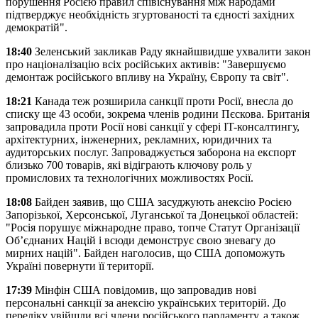
порушення Росією правил співіснування між народами
підтверджує необхідність згуртованості та єдності західних
демократій".
18:40
Зеленський закликав Раду якнайшвидше ухвалити закон
про націоналізацію всіх російських активів: "Завершуємо
демонтаж російського впливу на Україну, Європу та світ".
18:21
Канада теж розширила санкції проти Росії, внесла до
списку ще 43 особи, зокрема членів родини Пєскова. Британія
запровадила проти Росії нові санкції у сфері IT-консалтингу,
архітектурних, інженерних, рекламних, юридичних та
аудиторських послуг. Запроваджується заборона на експорт
близько 700 товарів, які відіграють ключову роль у
промислових та технологічних можливостях Росії.
18:08
Байден заявив, що США засуджують анексію Росією
Запорізької, Херсонської, Луганської та Донецької областей:
"Росія порушує міжнародне право, топче Статут Організації
Об’єднаних Націй і всюди демонструє свою зневагу до
мирних націй". Байден наголосив, що США допоможуть
Україні повернути її території.
17:39
Мінфін США повідомив, що запровадив нові
персональні санкції за анексію українських територій. До
переліку увійшли всі члени російського парламенту, а також