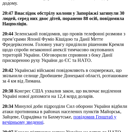
додому.
20:47
Внаслідок обстрілу колони у Запоріжжі загинули 30
людей, серед них двоє дітей, поранено 88 осіб, повідомила
Нацполіція.
20:44
Зеленський повідомив, що провів телефонні розмови з
прем’єрами Японії Фуміо Кішідою та Данії Метте
Фредеріксеном. Головну увагу приділили рішенням Кремля
щодо спроби незаконної анексії тимчасово окупованих
територій України. Обговорили сприяння з боку Данії
прискоренню руху України до ЄС та НАТО.
20:42
Українські військові повідомляють в соцмережах, що
звільнили селище Дробишеве Донецької області, розташоване
за 4 км від Лимана.
20:38
Конгрес США ухвалив закон, що включає виділення
Україні нової допомоги на 12,4 млрд доларів.
20:34
Минулої доби підрозділи Сил оборони України відбили
атаки противника в районах населених пунктів Майорськ,
Зайцеве, Одрадівка та Бахмутське,
повідомив Генштаб у
вечірньому зведенні
.