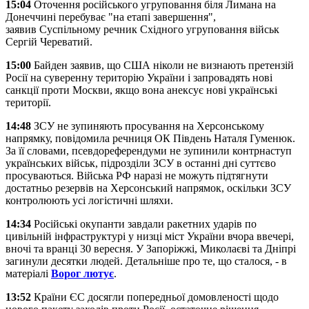
15:04
Оточення російського угруповання біля Лимана на
Донеччині перебуває "на етапі завершення",
заявив Суспільному речник Східного угруповання військ
Сергій Череватий.
15:00
Байден заявив, що США ніколи не визнають претензій
Росії на суверенну територію України і запровадять нові
санкції проти Москви, якщо вона анексує нові українські
території.
14:48
ЗСУ не зупиняють просування на Херсонському
напрямку, повідомила речниця ОК Південь Наталя Гуменюк.
За її словами, псевдореферендуми не зупинили контрнаступ
українських військ, підрозділи ЗСУ в останні дні суттєво
просуваються. Війська РФ наразі не можуть підтягнути
достатньо резервів на Херсонський напрямок, оскільки ЗСУ
контролюють усі логістичні шляхи.
14:34
Російські окупанти завдали ракетних ударів по
цивільній інфраструктурі у низці міст України вчора ввечері,
вночі та вранці 30 вересня. У Запоріжжі, Миколаєві та Дніпрі
загинули десятки людей. Детальніше про те, що сталося, - в
матеріалі
Ворог лютує
.
13:52
Країни ЄС досягли попередньої домовленості щодо