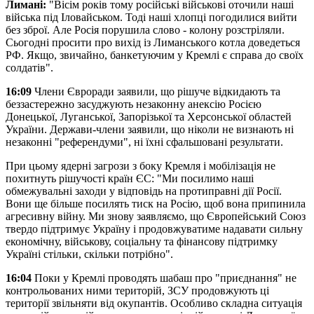
Лимані:
"Вісім років тому російські військові оточили наші
війська під Іловайськом. Тоді наші хлопці погодилися вийти
без зброї. Але Росія порушила слово - колону розстріляли.
Сьогодні просити про вихід із Лиманського котла доведеться
РФ. Якщо, звичайно, банкетуючим у Кремлі є справа до своїх
солдатів".
16:09
Члени Євроради заявили, що рішуче відкидають та
беззастережно засуджують незаконну анексію Росією
Донецької, Луганської, Запорізької та Херсонської областей
України. Держави-члени заявили, що ніколи не визнають ні
незаконні "референдуми", ні їхні сфальшовані результати.
При цьому ядерні загрози з боку Кремля і мобілізація не
похитнуть рішучості країн ЄС: "Ми посилимо наші
обмежувальні заходи у відповідь на протиправні дії Росії.
Вони ще більше посилять тиск на Росію, щоб вона припинила
агресивну війну. Ми знову заявляємо, що Європейський Союз
твердо підтримує Україну і продовжуватиме надавати сильну
економічну, військову, соціальну та фінансову підтримку
Україні стільки, скільки потрібно".
16:04
Поки у Кремлі проводять шабаш про "приєднання" не
контрольованих ними територій, ЗСУ продовжують ці
території звільняти від окупантів. Особливо складна ситуація