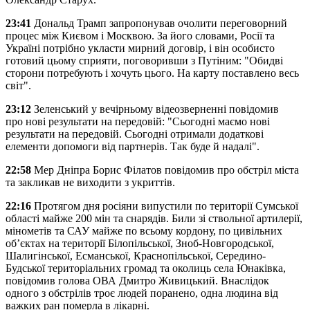
23:41
Дональд Трамп запропонував очолити переговорний
процес між Києвом і Москвою. За його словами, Росії та
Україні потрібно укласти мирний договір, і він особисто
готовий цьому сприяти, поговоривши з Путіним: "Обидві
сторони потребують і хочуть цього. На карту поставлено весь
світ".
23:12
Зеленський у вечірньому відеозверненні повідомив
про нові результати на передовій: "Сьогодні маємо нові
результати на передовій. Сьогодні отримали додаткові
елементи допомоги від партнерів. Так буде й надалі".
22:58
Мер Дніпра Борис Філатов повідомив про обстріл міста
та закликав не виходити з укриттів.
22:16
Протягом дня росіяни випустили по території Сумської
області майже 200 мін та снарядів. Били зі ствольної артилерії,
мінометів та САУ майже по всьому кордону, по цивільних
об’єктах на території Білопільської, Зноб-Новгородської,
Шалигінської, Есманської, Краснопільської, Середино-
Будської територіальних громад та околиць села Юнаківка,
повідомив голова ОВА Дмитро Живицький. Внаслідок
одного з обстрілів троє людей поранено, одна людина від
важких ран померла в лікарні.