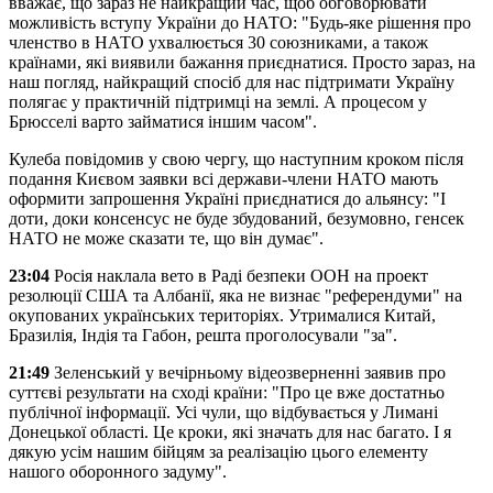
вважає, що зараз не найкращий час, щоб обговорювати
можливість вступу України до НАТО: "Будь-яке рішення про
членство в НАТО ухвалюється 30 союзниками, а також
країнами, які виявили бажання приєднатися. Просто зараз, на
наш погляд, найкращий спосіб для нас підтримати Україну
полягає у практичній підтримці на землі. А процесом у
Брюсселі варто займатися іншим часом".
Кулеба повідомив у свою чергу, що наступним кроком після
подання Києвом заявки всі держави-члени НАТО мають
оформити запрошення Україні приєднатися до альянсу: "І
доти, доки консенсус не буде збудований, безумовно, генсек
НАТО не може сказати те, що він думає".
23:04
Росія наклала вето в Раді безпеки ООН на проект
резолюції США та Албанії, яка не визнає "референдуми" на
окупованих українських територіях. Утрималися Китай,
Бразилія, Індія та Габон, решта проголосували "за".
21:49
Зеленський у вечірньому відеозверненні заявив про
суттєві результати на сході країни: "Про це вже достатньо
публічної інформації. Усі чули, що відбувається у Лимані
Донецької області. Це кроки, які значать для нас багато. І я
дякую усім нашим бійцям за реалізацію цього елементу
нашого оборонного задуму".