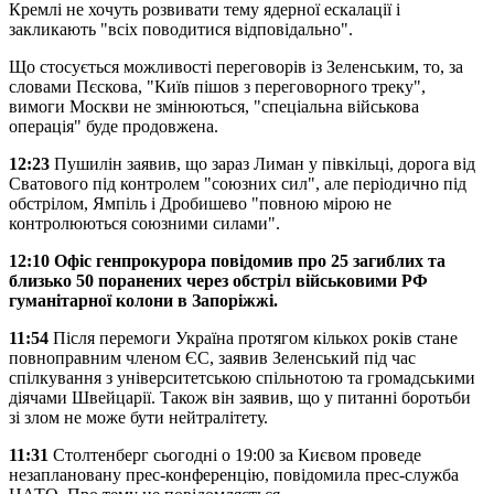
Кремлі не хочуть розвивати тему ядерної ескалації і
закликають "всіх поводитися відповідально".
Що стосується можливості переговорів із Зеленським, то, за
словами Пєскова, "Київ пішов з переговорного треку",
вимоги Москви не змінюються, "спеціальна військова
операція" буде продовжена.
12:23
Пушилін заявив, що зараз Лиман у півкільці, дорога від
Сватового під контролем "союзних сил", але періодично під
обстрілом, Ямпіль і Дробишево "повною мірою не
контролюються союзними силами".
12:10 Офіс генпрокурора повідомив про 25 загиблих та
близько 50 поранених через обстріл військовими РФ
гуманітарної колони в Запоріжжі.
11:54
Після перемоги Україна протягом кількох років стане
повноправним членом ЄС, заявив Зеленський під час
спілкування з університетською спільнотою та громадськими
діячами Швейцарії. Також він заявив, що у питанні боротьби
зі злом не може бути нейтралітету.
11:31
Столтенберг сьогодні о 19:00 за Києвом проведе
незаплановану прес-конференцію, повідомила прес-служба