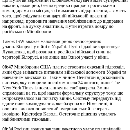
що Путін як верховний головнокомандувач віддає суперечливі
накази і, ймовірно, безпосередньо працює з російськими
командирами на місцях, які вимагають підкріплення, - замість
того, щоб слідувати стандартній військовій практиці,
наприклад, проводити навчання мобілізованих до відправки
на фронт. На думку аналітиків, Путін втратив довіру до
російського Міноборони.
Також ISW вважає малоймовірною безпосередню
участь Білорусі у війні в Україні. Путін і далі використовує
Лукашенка, щоб розвивати російські військові сили на
території Білорусі, а не лише для їхньої участі у війні.
08:47
Міноборони США планує створити окремий підрозділ,
який буде займатись питанням військової допомоги Україні та
навчанням військових. Таким чином Пентагон вдосконалить
систему, яку створили поспіхом після 24 лютого, пише The
New York Times із посиланням на свої джерела. Зміни
спрямовані на те, щоб надати формальну структуру тому, що
імпровізувалося від початку війни. Систему передадуть під
єдине нове командування, яке базується в Німеччині, її
очолить високопоставлений американський генерал -
імовірно, Крістофер Каволі. Остаточне рішення ухвалять
найближчими тижнями.
08:34
Росіяни зранку завдали ракетного удару по цивільній