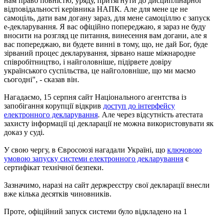
нам право повністю, уряду, притягнути до дисциплінарної
відповідальності керівника НАПК. Але для мене це не
самоціль, дати вам догану зараз, для мене самоціллю є запуск
е-декларування. Я вас офіційно попереджаю, я зараз не буду
вносити на розгляд це питання, винесення вам догани, але я
вас попереджаю, ви будете винні в тому, що, не дай Бог, буде
зірваний процес декларування, зірвано наше міжнародне
співробітництво, і найголовніше, підірвете довіру
українського суспільства, це найголовніше, що ми маємо
сьогодні", - сказав він.
Нагадаємо, 15 серпня сайт Національного агентства із
запобігання корупції відкрив
доступ до інтерфейсу
електронного декларування
. Але через відсутність атестата
захисту інформації ці декларації не можна використовувати як
доказ у суді.
У свою чергу, в Євросоюзі нагадали Україні, що
ключовою
умовою запуску системи електронного декларування
є
сертифікат технічної безпеки.
Зазначимо, наразі на сайт держреєстру свої декларації внесли
вже кілька десятків чиновників.
Проте, офіційний запуск системи було відкладено на 1