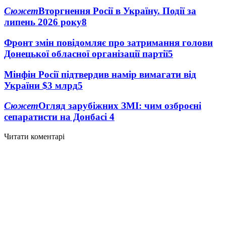
Сюжет
Вторгнення Росії в Україну. Події за
липень 2026 року
8
Фронт змін повідомляє про затримання голови
Донецької обласної організації партії
5
Мінфін Росії підтвердив намір вимагати від
України $3 млрд
5
Сюжет
Огляд зарубіжних ЗМІ: чим озброєні
сепаратисти на Донбасі
4
Читати коментарі