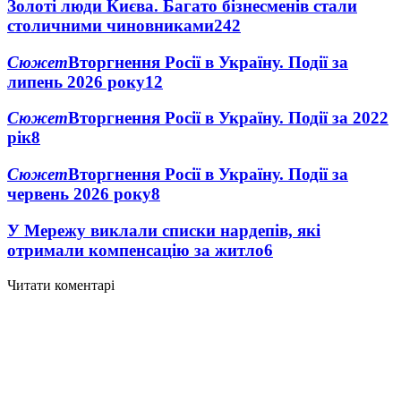
Золоті люди Києва. Багато бізнесменів стали
столичними чиновниками
24
2
Сюжет
Вторгнення Росії в Україну. Події за
липень 2026 року
12
Сюжет
Вторгнення Росії в Україну. Події за 2022
рік
8
Сюжет
Вторгнення Росії в Україну. Події за
червень 2026 року
8
У Мережу виклали списки нардепів, які
отримали компенсацію за житло
6
Читати коментарі