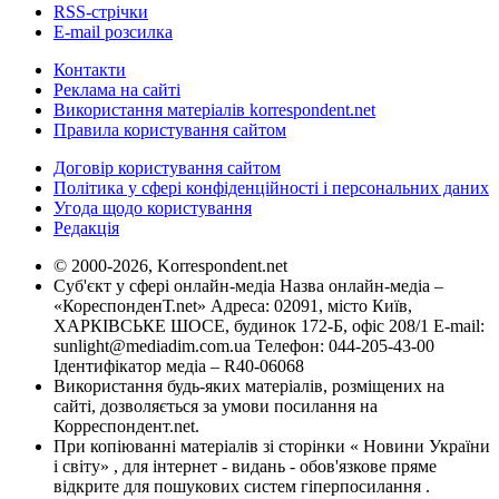
RSS-стрічки
E-mail розсилка
Контакти
Реклама на сайті
Використання матеріалів korrespondent.net
Правила користування сайтом
Договір користування сайтом
Політика у сфері конфіденційності і персональних даних
Угода щодо користування
Редакція
© 2000-2026, Korrespondent.net
Суб'єкт у сфері онлайн-медіа Назва онлайн-медіа –
«КореспонденТ.net» Адреса: 02091, місто Київ,
ХАРКІВСЬКЕ ШОСЕ, будинок 172-Б, офіс 208/1 E-mail:
sunlight@mediadim.com.ua
Телефон: 044-205-43-00
Ідентифікатор медіа – R40-06068
Використання будь-яких матеріалів, розміщених на
сайті, дозволяється за умови посилання на
Корреспондент.net.
При копіюванні матеріалів зі сторінки « Новини України
і світу» , для інтернет - видань - обов'язкове пряме
відкрите для пошукових систем гіперпосилання .