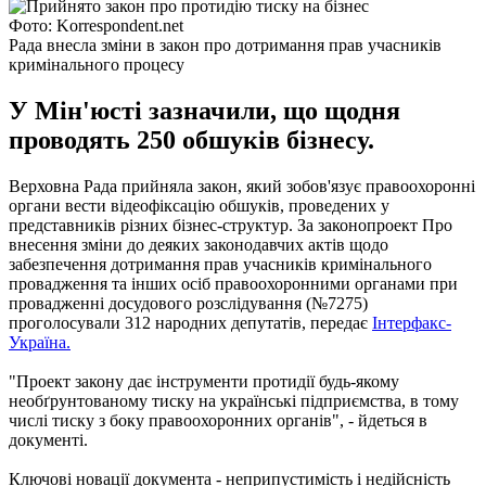
Фото: Korrespondent.net
Рада внесла зміни в закон про дотримання прав учасників
кримінального процесу
У Мін'юсті зазначили, що щодня
проводять 250 обшуків бізнесу.
Верховна Рада прийняла закон, який зобов'язує правоохоронні
органи вести відеофіксацію обшуків, проведених у
представників різних бізнес-структур. За законопроект Про
внесення зміни до деяких законодавчих актів щодо
забезпечення дотримання прав учасників кримінального
провадження та інших осіб правоохоронними органами при
провадженні досудового розслідування (№7275)
проголосували 312 народних депутатів, передає
Інтерфакс-
Україна.
"Проект закону дає інструменти протидії будь-якому
необґрунтованому тиску на українські підприємства, в тому
числі тиску з боку правоохоронних органів", - йдеться в
документі.
Ключові новації документа - неприпустимість і недійсність