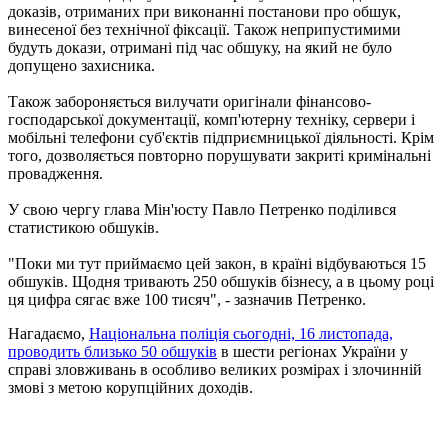
доказів, отриманих при виконанні постанови про обшук,
винесеної без технічної фіксації. Також неприпустимими
будуть докази, отримані під час обшуку, на який не було
допущено захисника.
Також забороняється вилучати оригінали фінансово-
господарської документації, комп'ютерну техніку, сервери і
мобільні телефони суб'єктів підприємницької діяльності. Крім
того, дозволяється повторно порушувати закриті кримінальні
провадження.
У свою чергу глава Мін'юсту Павло Петренко поділився
статистикою обшуків.
"Поки ми тут приймаємо цей закон, в країні відбуваються 15
обшуків. Щодня тривають 250 обшуків бізнесу, а в цьому році
ця цифра сягає вже 100 тисяч", - зазначив Петренко.
Нагадаємо,
Національна поліція сьогодні, 16 листопада,
проводить близько 50 обшуків
в шести регіонах України у
справі зловживань в особливо великих розмірах і злочинній
змові з метою корупційних доходів.