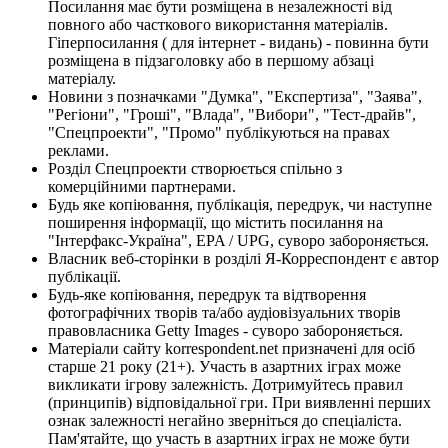
Посилання має бути розміщена в незалежності від
повного або часткового використання матеріалів.
Гіперпосилання ( для інтернет - видань) - повинна бути
розміщена в підзаголовку або в першому абзаці
матеріалу.
Новини з позначками "Думка", "Експертиза", "Заява",
"Регіони", "Гроші", "Влада", "Вибори", "Тест-драйв",
"Спецпроекти", "Промо" публікуються на правах
реклами.
Розділ Спецпроекти створюється спільно з
комерційними партнерами.
Будь яке копіювання, публікація, передрук, чи наступне
поширення інформації, що містить посилання на
"Інтерфакс-Україна", EPA / UPG, суворо забороняється.
Власник веб-сторінки в розділі Я-Корреспондент є автор
публікації.
Будь-яке копіювання, передрук та відтворення
фотографічних творів та/або аудіовізуальних творів
правовласника Getty Images - суворо забороняється.
Матеріали сайту korrespondent.net призначені для осіб
старше 21 року (21+). Участь в азартних іграх може
викликати ігрову залежність. Дотримуйтесь правил
(принципів) відповідальної гри. При виявленні перших
ознак залежності негайно зверніться до спеціаліста.
Пам'ятайте, що участь в азартних іграх не може бути