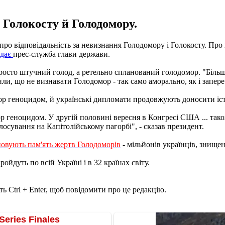
 Голокосту й Голодомору.
 про відповідальність за невизнання Голодомору і Голокосту. Про
едає
прес-служба глави держави.
сто штучний голод, а ретельно спланований голодомор. "Більш то
ли, що не визнавати Голодомор - так само аморально, як і запере
мор геноцидом, й українські дипломати продовжують доносити іст
р геноцидом. У другій половині вересня в Конгресі США ... так
осування на Капітолійському пагорбі", - сказав президент.
новують пам'ять жертв Голодоморів
- мільйонів українців, знищ
йдуть по всій Україні і в 32 країнах світу.
ь Ctrl + Enter, щоб повідомити про це редакцію.