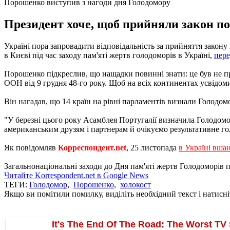
Порошенко виступив з нагоди дня Голодомору
Президент хоче, щоб прийняли закон по
Україні пора запровадити відповідальність за прийняття закону
в Києві під час заходу пам'яті жертв голодоморів в Україні,
пер
Порошенко підкреслив, що нащадки повинні знати: це був не про
ООН від 9 грудня 48-го року. Щоб на всіх континентах усвідоми
Він нагадав, що 14 країн на рівні парламентів визнали Голодо
"У березні цього року Асамблея Португалії визначила Голодомо
американським друзям і партнерам й очікуємо результативне гол
Як повідомляв
Корреспондент.net
, 25 листопада
в Україні вша
Загальнонаціональні заходи до Дня пам'яті жертв Голодоморів про
Читайте Korrespondent.net в Google News
ТЕГИ:
Голодомор
,
Порошенко
,
холокост
Якщо ви помітили помилку, виділіть необхідний текст і натисніт