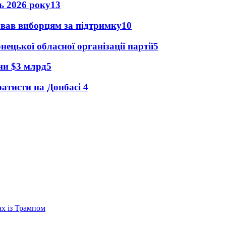
нь 2026 року
13
ував виборцям за підтримку
10
ецької обласної організації партії
5
їни $3 млрд
5
ратисти на Донбасі
4
ах із Трампом