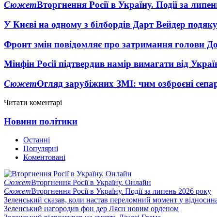
Сюжет
Вторгнення Росії в Україну. Події за липе
У Києві на одному з білбордів Дарт Вейдер подяк
Фронт змін повідомляє про затримання голови Дон
Мінфін Росії підтвердив намір вимагати від Укра
Сюжет
Огляд зарубіжних ЗМІ: чим озброєні сепа
Читати коментарі
Новини політики
Останні
Популярні
Коментовані
Сюжет
Вторгнення Росії в Україну. Онлайн
Сюжет
Вторгнення Росії в Україну. Події за липень 2026 року
Зеленський сказав, коли настав переломний момент у відносин
Зеленський нагородив фон дер Ляєн новим орденом