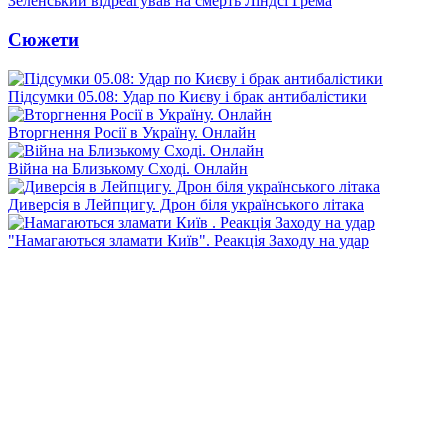
Зеленський відреагував на смерть Ліндсі Грема
Сюжети
Підсумки 05.08: Удар по Києву і брак антибалістики
Вторгнення Росії в Україну. Онлайн
Війна на Близькому Сході. Онлайн
Диверсія в Лейпцигу. Дрон біля українського літака
"Намагаються зламати Київ". Реакція Заходу на удар