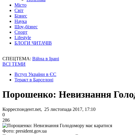
Місто
Світ
Бізнес
Наука
Шоу-бізнес
Спорт
Lifestyle
БЛОГИ ЧИТАЧІВ
СПЕЦТЕМА:
Війна в Ірані
ВСІ ТЕМИ
Вступ України в ЄС
Теракт в Барселоні
Порошенко: Невизнання Голо
Корреспондент.net, 25 листопада 2017, 17:10
0
286
Фото: president.gov.ua