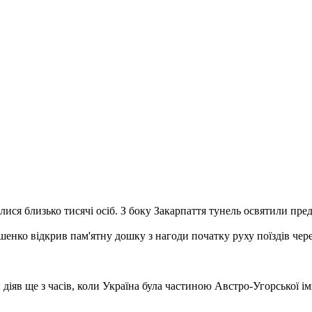
лися близько тисячі осіб.
З боку Закарпаття тунель освятили пре
енко відкрив пам'ятну дошку з нагоди початку руху поїздів чер
діяв ще з часів, коли Україна була частиною Австро-Угорської ім