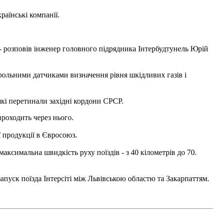
раїнські компанії.
, - розповів інженер головного підрядника Інтербудтунель Юрій
рольними датчиками визначення рівня шкідливих газів і
кі перетинали західні кордони СРСР.
проходить через нього.
 продукції в Євросоюз.
максимальна швидкість руху поїздів - з 40 кілометрів до 70.
запуск поїзда Інтерсіті між Львівською областю та Закарпаттям.