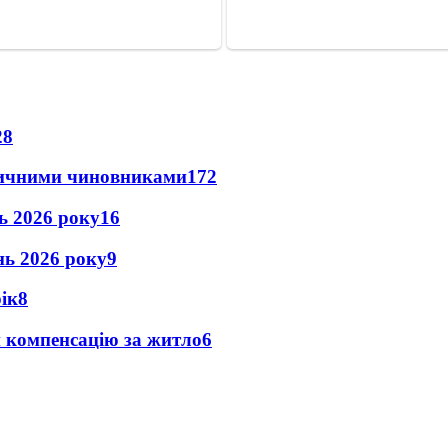
28
оличними чиновниками
17
2
нь 2026 року
16
ень 2026 року
9
рік
8
и компенсацію за житло
6