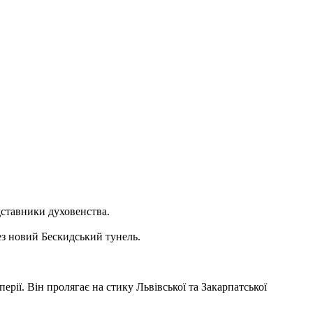
дставники духовенства.
ез новий Бескидський тунель.
перії.
Він пролягає на стику Львівської та Закарпатської