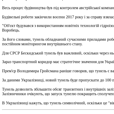
Весь процес будівництва був під контролем австрійської компан
Будівельні роботи закінчили восени 2017 року і за справу взяла
"Об'єкт будувався з використанням новітніх технологій гідроіз
Воробець.
За його словами, тунель обладнаний сучасними приладами робоч
постійним моніторингом внутрішнього стану.
Для СРСР Бескидський тунель був важливий, оскільки через нь
Зараз транспортний коридор має стратегічне значення для Украї
Прем'єр Володимира Гройсмана раніше говорив, що тунель є в
За даними Укрзалізниці, новий тунель буде пропускати до 100 п
Тунель дозволить збільшити обсяг транзитних і внутрішніх зал
Залізничники очікують, що запуск тунелю покращить сполучен
В Укрзалізниці кажуть, що тунель символічний, оскільки це "в