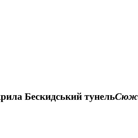
крила Бескидський тунель
Сюж