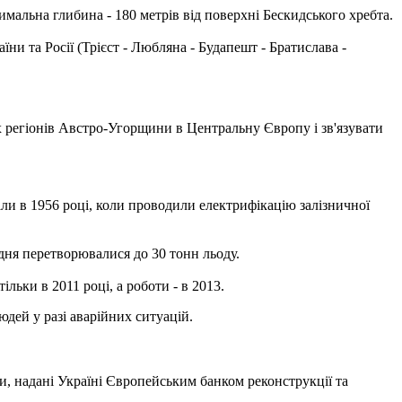
мальна глибина - 180 метрів від поверхні Бескидського хребта.
ни та Росії (Трієст - Любляна - Будапешт - Братислава -
х регіонів Австро-Угорщини в Центральну Європу і зв'язувати
и в 1956 році, коли проводили електрифікацію залізничної
дня перетворювалися до 30 тонн льоду.
льки в 2011 році, а роботи - в 2013.
ей у ​​разі аварійних ситуацій.
и, надані Україні Європейським банком реконструкції та