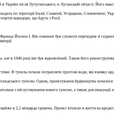
в Україні після Лутугинського, в Луганській області.
Його макси
дить по території Італії, Словенії, Угорщини, Словаччини, Украї
портні коридори, що йдуть з Росії.
а Франца Йосипа I. Він повинен був служити переходом зі східни
мперії.
а, але в 1946 році він був відновлений.
Також його реконструювал
истеми.
В тунель почали потрапляти ґрунтові води, які взимку що
Бескидського тунелю.
Однак, проектування будівництва почалося ті
ольня з обслуговування нового тунелю, а також для евакуації люд
 майже в 2,2 мільярда гривень.
Проект втілили в життя на кредит