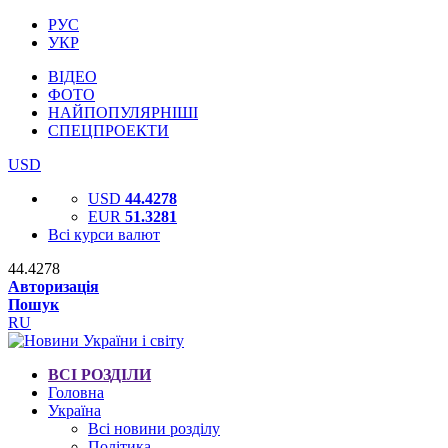
РУС
УКР
ВІДЕО
ФОТО
НАЙПОПУЛЯРНІШІ
СПЕЦПРОЕКТИ
USD
USD
44.4278
EUR
51.3281
Всі курси валют
44.4278
Авторизація
Пошук
RU
ВСІ РОЗДІЛИ
Головна
Україна
Всі новини розділу
Політика