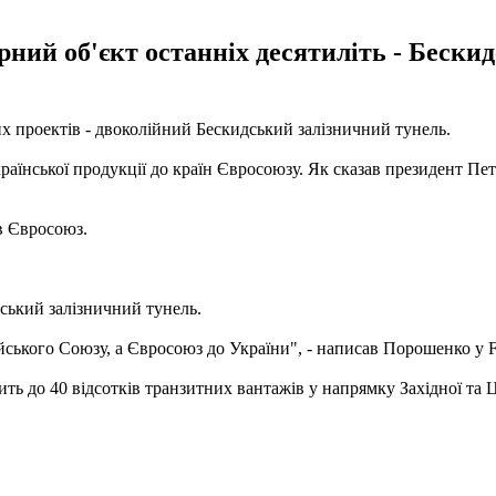
ий об'єкт останніх десятиліть - Бескидс
х проектів - двоколійний Бескидський залізничний тунель.
аїнської продукції до країн Євросоюзу.
Як сказав президент Пет
в Євросоюз.
ський залізничний тунель.
йського Союзу, а Євросоюз до України", - написав Порошенко у 
ть до 40 відсотків транзитних вантажів у напрямку Західної та 