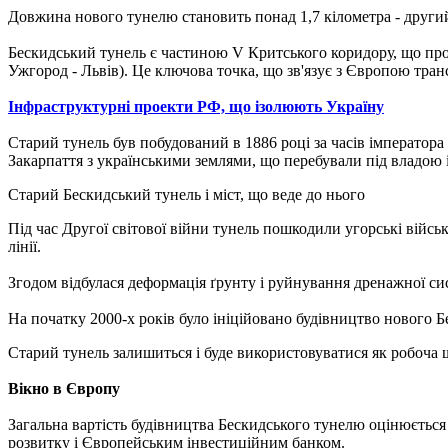
Довжина нового тунелю становить понад 1,7 кілометра - другий 
Бескидський тунель є частиною V Критського коридору, що прохо
Ужгород - Львів).
Це ключова точка, що зв'язує з Європою транс
Інфраструктурні проекти РФ, що ізолюють Україну
Старий тунель був побудований в 1886 році за часів імператор
Закарпаття з українськими землями, що перебували під владою і
Старий Бескидський тунель і міст, що веде до нього
Під час Другої світової війни тунель пошкодили угорські військ
лінії.
Згодом відбулася деформація ґрунту і руйнування дренажної с
На початку 2000-х років було ініційовано будівництво нового 
Старий тунель залишиться і буде використовуватися як робоча шт
Вікно в Європу
Загальна вартість будівництва Бескидського тунелю оцінюється
розвитку і Європейським інвестиційним банком.