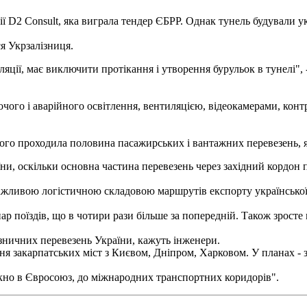
ії D2 Consult, яка виграла тендер ЄБРР.
Однак тунель будували ук
ся Укрзалізниця.
оляції, має виключити протікання і утворення бурульок в тунелі"
ого і аварійного освітлення, вентиляцією, відеокамерами, конт
ого проходила половина пасажирських і вантажних перевезень, я
ни, оскільки основна частина перевезень через західний кордон 
ажливою логістичною складовою маршрутів експорту української
ар поїздів, що в чотири рази більше за попередній.
Також зросте 
ізничних перевезень України, кажуть інженери.
ня закарпатських міст з Києвом, Дніпром, Харковом.
У планах - 
ікно в Євросоюз, до міжнародних транспортних коридорів".