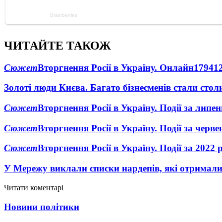
ЧИТАЙТЕ ТАКОЖ
Сюжет
Вторгнення Росії в Україну. Онлайн
1794
1
Золоті люди Києва. Багато бізнесменів стали ст
Сюжет
Вторгнення Росії в Україну. Події за липе
Сюжет
Вторгнення Росії в Україну. Події за черв
Сюжет
Вторгнення Росії в Україну. Події за 2022 
У Мережу виклали списки нардепів, які отримал
Читати коментарі
Новини політики