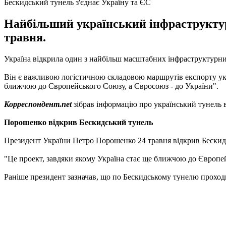
Бескидський тунель з'єднає Україну та ЄС
Найбільший український інфраструктурн
травня.
Україна відкрила один з найбільш масштабних інфраструктурни
Він є важливою логістичною складовою маршрутів експорту укр
ближчою до Європейського Союзу, а Євросоюз - до України".
Корреспондент.net
зібрав інформацію про український тунель 
Порошенко відкрив Бескидський тунель
Президент України Петро Порошенко 24 травня відкрив Бескид
"Це проект, завдяки якому Україна стає ще ближчою до Європе
Раніше президент зазначав, що по Бескидському тунелю проходи