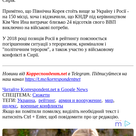
Сирія.
Примітно, що Північна Корея стоїть вище за Україну і Росії -
на 150 місці, хоча і відзначили, що КНДР під керівництвом
Кім Чен Ина витрачає близько 24 відсотків свого ВВП
виключно на військові потреби.
У 2018 році позиція Росії в рейтингу пояснюється
погіршенням ситуації з тероризмом, криміналом і
"політичним терором", а також участю у військовому
конфлікті в Сирії.
Новини від
Корреспондент.net
в Telegram. Підписуйтеся на
наш канал
https://t.me/korrespondentnet
Читайте Korrespondent.net в Google News
СПЕЦТЕМА:
Сюжети
ТЕГИ:
Украина
,
рейтинг
,
армия и вооружение
,
мир
,
индекс
,
военные конфликты
Якщо ви помітили помилку, виділіть необхідний текст і
натисніть Ctrl + Enter, щоб повідомити про це редакцію.