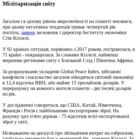
Мілітаризація світу
Загалом і в цілому рівень миролюбності на планеті знизився,
при цьому негативна тенденція триває четвертий рік
поспіль,
заявив
засновник і директор Інституту економіки
Стів Кіллелі.
У 92 країнах ситуація, порівняно з 2017 роком, погіршилася, в
71 країні - покращилася. За словами Кіллелі, найменш
мирними регіонами світу є Близький Схід і Північна Африка.
За розрахунками укладачів Global Peace Index, військові
конфлікти і насильство загалом обходяться світовій економіці
в 12,4 відсотка ВВП, або майже 15 трильйонів доларів. У
перерахунку на кожного жителя планети - дві тисячі доларів
на рік.
У дослідженні говориться, що США, Китай, Німеччина,
Франція і Росія є найбільшими експортерами зброї. На
рахунку цих п'яти держав - 75 відсотків всієї експортованої
зброї у світі.
Незважаючи на дискусії про збільшення витрат на озброєння,
глобальна тенденція йде у зворотний бік, зазначив Кіллелі. За