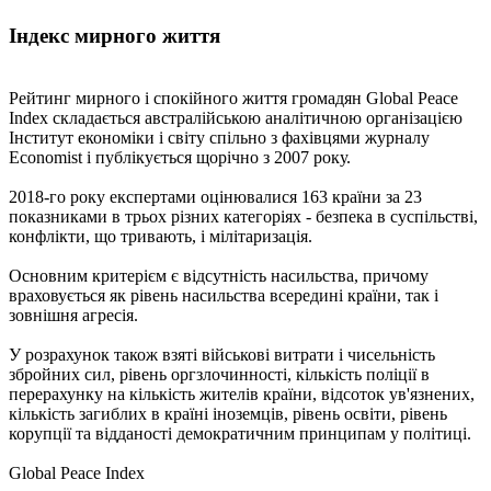
Індекс мирного життя
Рейтинг мирного і спокійного життя громадян Global Peace
Index складається австралійською аналітичною організацією
Інститут економіки і світу спільно з фахівцями журналу
Economist і публікується щорічно з 2007 року.
2018-го року експертами оцінювалися 163 країни за 23
показниками в трьох різних категоріях - безпека в суспільстві,
конфлікти, що тривають, і мілітаризація.
Основним критерієм є відсутність насильства, причому
враховується як рівень насильства всередині країни, так і
зовнішня агресія.
У розрахунок також взяті військові витрати і чисельність
збройних сил, рівень оргзлочинності, кількість поліції в
перерахунку на кількість жителів країни, відсоток ув'язнених,
кількість загиблих в країні іноземців, рівень освіти, рівень
корупції та відданості демократичним принципам у політиці.
Global Peace Index