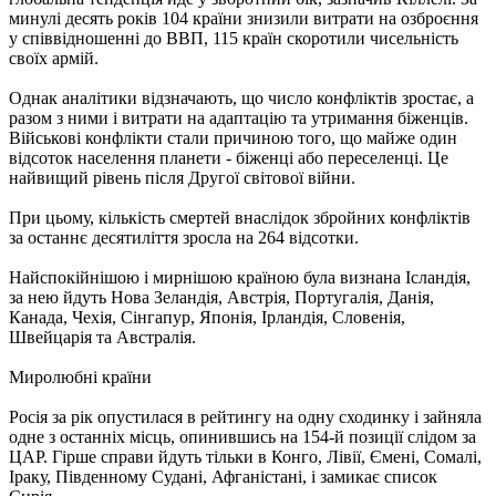
минулі десять років 104 країни знизили витрати на озброєння
у співвідношенні до ВВП, 115 країн скоротили чисельність
своїх армій.
Однак аналітики відзначають, що число конфліктів зростає, а
разом з ними і витрати на адаптацію та утримання біженців.
Військові конфлікти стали причиною того, що майже один
відсоток населення планети - біженці або переселенці. Це
найвищий рівень після Другої світової війни.
При цьому, кількість смертей внаслідок збройних конфліктів
за останнє десятиліття зросла на 264 відсотки.
Найспокійнішою і мирнішою країною була визнана Ісландія,
за нею йдуть Нова Зеландія, Австрія, Португалія, Данія,
Канада, Чехія, Сінгапур, Японія, Ірландія, Словенія,
Швейцарія та Австралія.
Миролюбні країни
Росія за рік опустилася в рейтингу на одну сходинку і зайняла
одне з останніх місць, опинившись на 154-й позиції слідом за
ЦАР. Гірше справи йдуть тільки в Конго, Лівії, Ємені, Сомалі,
Іраку, Південному Судані, Афганістані, і замикає список