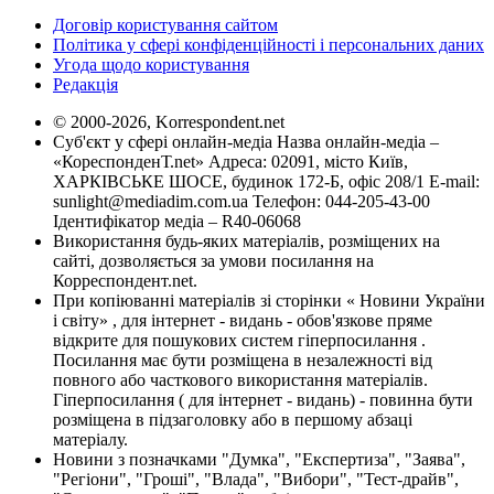
Договір користування сайтом
Політика у сфері конфіденційності і персональних даних
Угода щодо користування
Редакція
© 2000-2026, Korrespondent.net
Суб'єкт у сфері онлайн-медіа Назва онлайн-медіа –
«КореспонденТ.net» Адреса: 02091, місто Київ,
ХАРКІВСЬКЕ ШОСЕ, будинок 172-Б, офіс 208/1 E-mail:
sunlight@mediadim.com.ua
Телефон: 044-205-43-00
Ідентифікатор медіа – R40-06068
Використання будь-яких матеріалів, розміщених на
сайті, дозволяється за умови посилання на
Корреспондент.net.
При копіюванні матеріалів зі сторінки « Новини України
і світу» , для інтернет - видань - обов'язкове пряме
відкрите для пошукових систем гіперпосилання .
Посилання має бути розміщена в незалежності від
повного або часткового використання матеріалів.
Гіперпосилання ( для інтернет - видань) - повинна бути
розміщена в підзаголовку або в першому абзаці
матеріалу.
Новини з позначками "Думка", "Експертиза", "Заява",
"Регіони", "Гроші", "Влада", "Вибори", "Тест-драйв",