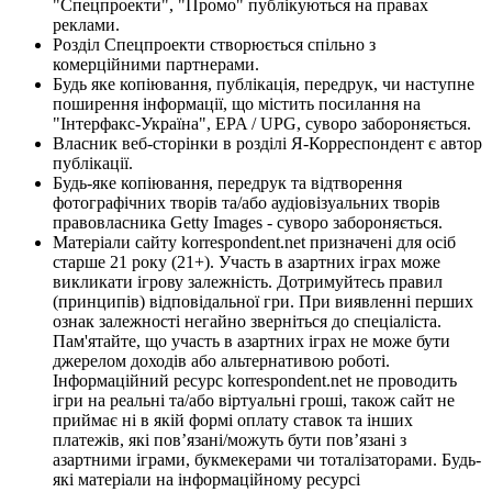
"Спецпроекти", "Промо" публікуються на правах
реклами.
Розділ Спецпроекти створюється спільно з
комерційними партнерами.
Будь яке копіювання, публікація, передрук, чи наступне
поширення інформації, що містить посилання на
"Інтерфакс-Україна", EPA / UPG, суворо забороняється.
Власник веб-сторінки в розділі Я-Корреспондент є автор
публікації.
Будь-яке копіювання, передрук та відтворення
фотографічних творів та/або аудіовізуальних творів
правовласника Getty Images - суворо забороняється.
Матеріали сайту korrespondent.net призначені для осіб
старше 21 року (21+). Участь в азартних іграх може
викликати ігрову залежність. Дотримуйтесь правил
(принципів) відповідальної гри. При виявленні перших
ознак залежності негайно зверніться до спеціаліста.
Пам'ятайте, що участь в азартних іграх не може бути
джерелом доходів або альтернативою роботі.
Інформаційний ресурс korrespondent.net не проводить
ігри на реальні та/або віртуальні гроші, також сайт не
приймає ні в якій формі оплату ставок та інших
платежів, які пов’язані/можуть бути пов’язані з
азартними іграми, букмекерами чи тоталізаторами. Будь-
які матеріали на інформаційному ресурсі