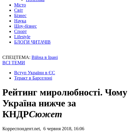
Місто
Світ
Бізнес
Наука
Шоу-бізнес
Спорт
Lifestyle
БЛОГИ ЧИТАЧІВ
СПЕЦТЕМА:
Війна в Ірані
ВСІ ТЕМИ
Вступ України в ЄС
Теракт в Барселоні
Рейтинг миролюбності. Чому
Україна нижче за
КНДР
Сюжет
Корреспондент.net, 6 червня 2018, 16:06