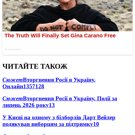
ЧИТАЙТЕ ТАКОЖ
Сюжет
Вторгнення Росії в Україну.
Онлайн
1357
128
Сюжет
Вторгнення Росії в Україну. Події за
липень 2026 року
13
У Києві на одному з білбордів Дарт Вейдер
подякував виборцям за підтримку
10