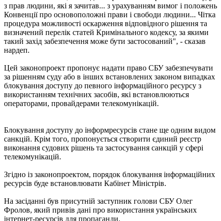
з прав людини, які я зачитав... з урахуванням вимог і положень
Конвенції про основоположні прави і свободи людини... Чітка
процедура можливості оскарження відповідного рішення та
визначений перелік статей Кримінального кодексу, за якими
такий захід забезпечення може бути застосований", - сказав
нардеп.
Цей законопроект пропонує надати право СБУ забезпечувати
за рішенням суду або в інших встановлених законом випадках
блокування доступу до певного інформаційного ресурсу з
використанням технічних засобів, які встановлюються
операторами, провайдерами телекомунікацій.
Блокування доступу до інформресурсів стане ще одним видом
санкцій. Крім того, пропонується створити єдиний реєстр
виконання судових рішень та застосування санкцій у сфері
телекомунікацій.
Згідно із законопроектом, порядок блокування інформаційних
ресурсів буде встановлювати Кабінет Міністрів.
На засіданні був присутній заступник голови СБУ Олег
Фролов, який привів дані про використання українських
інтернет-ресурсів для пропаганди.