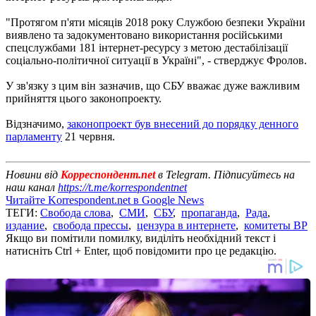
"Протягом п'яти місяців 2018 року Службою безпеки України
виявлено та задокументовано використання російськими
спецслужбами 181 інтернет-ресурсу з метою дестабілізації
соціально-політичної ситуації в Україні", - стверджує Фролов.
У зв'язку з цим він зазначив, що СБУ вважає дуже важливим
прийняття цього законопроекту.
Відзначимо,
законопроект був внесений до порядку денного
парламенту
21 червня.
Новини від
Корреспондент.net
в Telegram. Підписуйтесь на
наш канал
https://t.me/korrespondentnet
Читайте Korrespondent.net в Google News
ТЕГИ:
Свобода слова
,
СМИ
,
СБУ
,
пропаганда
,
Рада
,
издание
,
свобода прессы
,
цензура в интернете
,
комитеты ВР
Якщо ви помітили помилку, виділіть необхідний текст і
натисніть Ctrl + Enter, щоб повідомити про це редакцію.