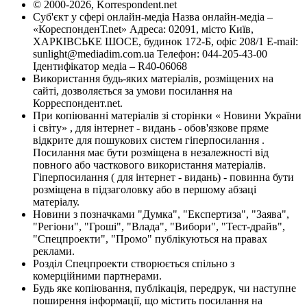
© 2000-2026, Korrespondent.net
Суб'єкт у сфері онлайн-медіа Назва онлайн-медіа –
«КореспонденТ.net» Адреса: 02091, місто Київ,
ХАРКІВСЬКЕ ШОСЕ, будинок 172-Б, офіс 208/1 E-mail:
sunlight@mediadim.com.ua
Телефон: 044-205-43-00
Ідентифікатор медіа – R40-06068
Використання будь-яких матеріалів, розміщених на
сайті, дозволяється за умови посилання на
Корреспондент.net.
При копіюванні матеріалів зі сторінки « Новини України
і світу» , для інтернет - видань - обов'язкове пряме
відкрите для пошукових систем гіперпосилання .
Посилання має бути розміщена в незалежності від
повного або часткового використання матеріалів.
Гіперпосилання ( для інтернет - видань) - повинна бути
розміщена в підзаголовку або в першому абзаці
матеріалу.
Новини з позначками "Думка", "Експертиза", "Заява",
"Регіони", "Гроші", "Влада", "Вибори", "Тест-драйв",
"Спецпроекти", "Промо" публікуються на правах
реклами.
Розділ Спецпроекти створюється спільно з
комерційними партнерами.
Будь яке копіювання, публікація, передрук, чи наступне
поширення інформації, що містить посилання на