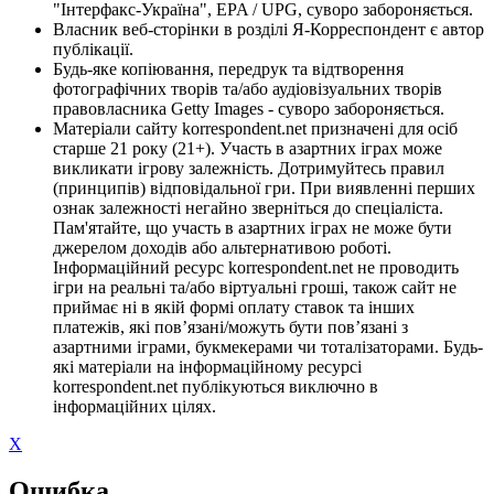
"Інтерфакс-Україна", EPA / UPG, суворо забороняється.
Власник веб-сторінки в розділі Я-Корреспондент є автор
публікації.
Будь-яке копіювання, передрук та відтворення
фотографічних творів та/або аудіовізуальних творів
правовласника Getty Images - суворо забороняється.
Матеріали сайту korrespondent.net призначені для осіб
старше 21 року (21+). Участь в азартних іграх може
викликати ігрову залежність. Дотримуйтесь правил
(принципів) відповідальної гри. При виявленні перших
ознак залежності негайно зверніться до спеціаліста.
Пам'ятайте, що участь в азартних іграх не може бути
джерелом доходів або альтернативою роботі.
Інформаційний ресурс korrespondent.net не проводить
ігри на реальні та/або віртуальні гроші, також сайт не
приймає ні в якій формі оплату ставок та інших
платежів, які пов’язані/можуть бути пов’язані з
азартними іграми, букмекерами чи тоталізаторами. Будь-
які матеріали на інформаційному ресурсі
korrespondent.net публікуються виключно в
інформаційних цілях.
X
Ошибка