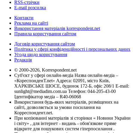
RSS-стрічки
E-mail розсилка
Контакти
Реклама на сайті
Використання матеріалів korrespondent.net
Правила користування сайтом
Договір користування сайтом
Політика у сфері конфіденційності і персональних даних
Угода щодо користування
Редакція
© 2000-2026, Korrespondent.net
Суб'єкт у сфері онлайн-медіа Назва онлайн-медіа –
«КореспонденТ.net» Адреса: 02091, місто Київ,
ХАРКІВСЬКЕ ШОСЕ, будинок 172-Б, офіс 208/1 E-mail:
sunlight@mediadim.com.ua
Телефон: 044-205-43-00
Ідентифікатор медіа – R40-06068
Використання будь-яких матеріалів, розміщених на
сайті, дозволяється за умови посилання на
Корреспондент.net.
При копіюванні матеріалів зі сторінки « Новини України
і світу» , для інтернет - видань - обов'язкове пряме
відкрите для пошукових систем гіперпосилання .