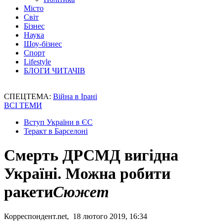
Місто
Світ
Бізнес
Наука
Шоу-бізнес
Спорт
Lifestyle
БЛОГИ ЧИТАЧІВ
СПЕЦТЕМА:
Війна в Ірані
ВСІ ТЕМИ
Вступ України в ЄС
Теракт в Барселоні
Смерть ДРСМД вигідна
Україні. Можна робити
ракети
Сюжет
Корреспондент.net, 18 лютого 2019, 16:34