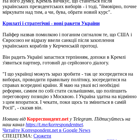
На його думку, Кремль вичікує, що станеться після
українських президентських виборів - і тоді, "ймовірно, почне
міркувати над тим, а чи, бува, обрати новий курс".
Крилаті і стратегічні - нові ракети України
Пайфер назвав помилкою і поганим сигналом те, що США і
Євросоюз не відразу ввели санкції після захоплення
українських кораблів у Керченській протоці.
Він радить Україні запастися терпінням, допоки в Кремлі
з'явиться партнер, готовий до серйозного діалогу.
"І що українці можуть зараз зробити - так це зосередитися на
виборах, проводити правильну політику, зосередитися на
справах всередині країни. Я маю на увазі всі необхідні
реформи, самим по собі стати сильнішими, що поліпшить
переговорну позицію з Москвою. І Україна здатна на відмінно
з цим впоратися. І чекати, поки щось та зміниться в самій
Росії", - сказав він.
Новини від
Корреспондент.net
у Telegram. Підписуйтесь на
наш канал
https://t.me/korrespondentnet
.
Читайте Korrespondent.net в Google News
СПЕЦТЕМА:
Сюжети