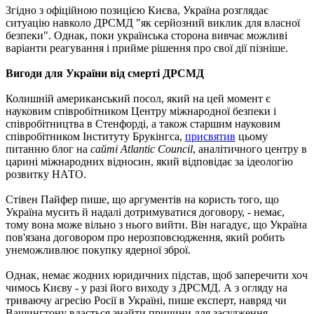
Згідно з офіційною позицією Києва, Україна розглядає
ситуацію навколо ДРСМД "як серйозний виклик для власної
безпеки". Однак, поки українська сторона вивчає можливі
варіанти реагування і прийме рішення про свої дії пізніше.
Вигоди для України від смерті ДРСМД
Колишній американський посол, який на цей момент є
науковим співробітником Центру міжнародної безпеки і
співробітництва в Стенфорді, а також старшим науковим
співробітником Інституту Брукінгса,
присвятив
цьому
питанню блог на
сайті Atlantic Council
, аналітичного центру в
царині міжнародних відносин, який відповідає за ідеологію
розвитку НАТО.
Стівен Пайфер пише, що аргументів на користь того, що
Україна мусить й надалі дотримуватися договору, - немає,
тому вона може вільно з нього вийти. Він нагадує, що Україна
пов'язана договором про нерозповсюдження, який робить
унеможливлює покупку ядерної зброї.
Однак, немає жодних юридичних підстав, щоб заперечити хоч
чимось Києву - у разі його виходу з ДРСМД. А з огляду на
триваючу агресію Росії в Україні, пише експерт, навряд чи
Вашингтону вдасться знайти причини для засудження