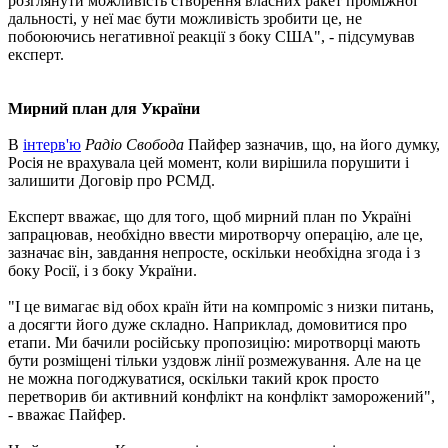
розглянути можливість створення власних ракет проміжної
дальності, у неї має бути можливість зробити це, не
побоюючись негативної реакції з боку США", - підсумував
експерт.
Мирний план для України
В
інтерв'ю
Радіо Cвобода
Пайфер зазначив, що, на його думку,
Росія не врахувала цей момент, коли вирішила порушити і
залишити Договір про РСМД.
Експерт вважає, що для того, щоб мирний план по Україні
запрацював, необхідно ввести миротворчу операцію, але це,
зазначає він, завдання непросте, оскільки необхідна згода і з
боку Росії, і з боку України.
"І це вимагає від обох країн йти на компроміс з низки питань,
а досягти його дуже складно. Наприклад, домовитися про
етапи. Ми бачили російську пропозицію: миротворці мають
бути розміщені тільки уздовж лінії розмежування. Але на це
не можна погоджуватися, оскільки такий крок просто
перетворив би активний конфлікт на конфлікт заморожений",
- вважає Пайфер.