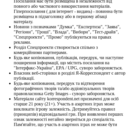
Посилання має бути розміщена в незалежності від
повного або часткового використання матеріалів.
Гіперпосилання ( для інтернет - видань) - повинна бути
розміщена в підзаголовку або в першому абзаці
матеріалу.
Новини з позначками "Думка", "Експертиза", "Заява",
"Регіони", "Гроші", "Влада", "Вибори", "Тест-драйв",
"Спецпроекти", "Промо" публікуються на правах
реклами.
Розділ Спецпроекти створюється спільно з
комерційними партнерами.
Будь яке копіювання, публікація, передрук, чи наступне
поширення інформації, що містить посилання на
"Інтерфакс-Україна", EPA / UPG, суворо забороняється.
Власник веб-сторінки в розділі Я-Корреспондент є автор
публікації.
Будь-яке копіювання, передрук та відтворення
фотографічних творів та/або аудіовізуальних творів
правовласника Getty Images - суворо забороняється.
Матеріали сайту korrespondent.net призначені для осіб
старше 21 року (21+). Участь в азартних іграх може
викликати ігрову залежність. Дотримуйтесь правил
(принципів) відповідальної гри. При виявленні перших
ознак залежності негайно зверніться до спеціаліста.
Пам'ятайте, що участь в азартних іграх не може бути