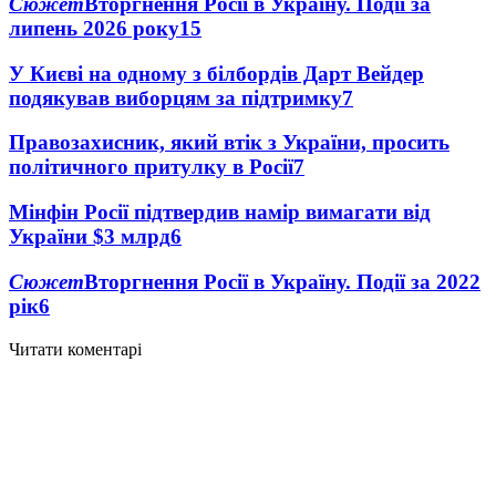
Сюжет
Вторгнення Росії в Україну. Події за
липень 2026 року
15
У Києві на одному з білбордів Дарт Вейдер
подякував виборцям за підтримку
7
Правозахисник, який втік з України, просить
політичного притулку в Росії
7
Мінфін Росії підтвердив намір вимагати від
України $3 млрд
6
Сюжет
Вторгнення Росії в Україну. Події за 2022
рік
6
Читати коментарі