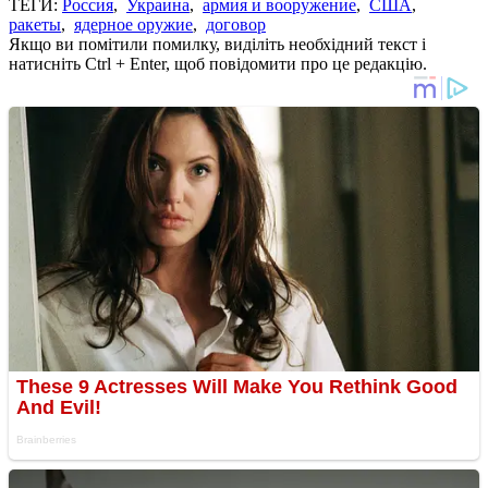
ТЕГИ:
Россия
,
Украина
,
армия и вооружение
,
США
,
ракеты
,
ядерное оружие
,
договор
Якщо ви помітили помилку, виділіть необхідний текст і
натисніть Ctrl + Enter, щоб повідомити про це редакцію.