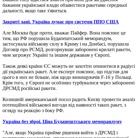
бажання української влади обзавестися ракетами середньої
дальності, якщо таке з'явиться.
Закриті дані. Україна думає про системи ППО США
Але Москва буде проти, вважає Пайфер. Вона пояснює це
тим, що РФ порушила Будапештський меморандум,
застосувала військову силу в Криму і на Донбасі, порушила
Договір про РСМД, розгорнувши заборонені крилаті ракети,
чим загрожує Україні та іншим державам у Європі.
Також деякі країни ЄС можуть не захотіти опинитися в радіусі
дії українських ракет. Але експерт пояснює, що підстав для
цього в них не більше, ніж щодо винищувачів F-16 у Польщі.
Крім того, у Європі не особливо турбувалися через заборонені
ДРСМД російські ракети.
Колишній американський посол радить Києву провести аналіз
потенційної військової вигоди від наявності таких ракет, з
огляду на реакцію з боку РФ.
Україна без зброї. Ціна Будапештського меморандуму
"Але, якщо Україна прийме рішення вийти з ДРСМД і