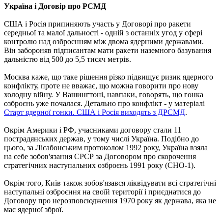
Україна і Договір про РСМД
США і Росія припиняють участь у Договорі про ракети
середньої та малої дальності - одній з останніх угод у сфері
контролю над озброєнням між двома ядерними державами.
Він забороняв підписантам мати ракети наземного базування
дальністю від 500 до 5,5 тисяч метрів.
Москва каже, що таке рішення різко підвищує ризик ядерного
конфлікту, проте не вважає, що можна говорити про нову
холодну війну. У Вашингтоні, навпаки, говорять, що гонка
озброєнь уже почалася. Детально про конфлікт - у матеріалі
Старт ядерної гонки. США і Росія виходять з ДРСМД
.
Окрім Америки і РФ, учасниками договору стали 11
пострадянських держав, у тому числі Україна. Подібно до
цього, за Лісабонським протоколом 1992 року, Україна взяла
на себе зобов'язання СРСР за Договором про скорочення
стратегічних наступальних озброєнь 1991 року (СНО-1).
Окрім того, Київ також зобов'язався ліквідувати всі стратегічні
наступальні озброєння на своїй території і приєднатися до
Договору про нерозповсюдження 1970 року як держава, яка не
має ядерної зброї.