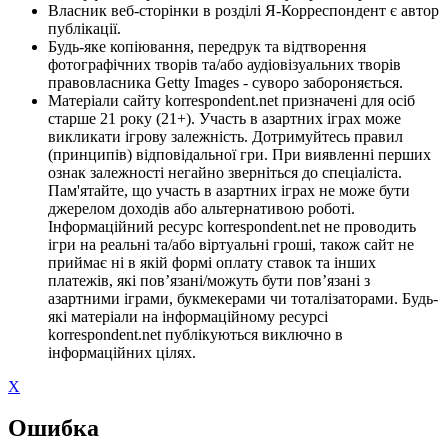
Власник веб-сторінки в розділі Я-Корреспондент є автор
публікації.
Будь-яке копіювання, передрук та відтворення
фотографічних творів та/або аудіовізуальних творів
правовласника Getty Images - суворо забороняється.
Матеріали сайту korrespondent.net призначені для осіб
старше 21 року (21+). Участь в азартних іграх може
викликати ігрову залежність. Дотримуйтесь правил
(принципів) відповідальної гри. При виявленні перших
ознак залежності негайно зверніться до спеціаліста.
Пам'ятайте, що участь в азартних іграх не може бути
джерелом доходів або альтернативою роботі.
Інформаційний ресурс korrespondent.net не проводить
ігри на реальні та/або віртуальні гроші, також сайт не
приймає ні в якій формі оплату ставок та інших
платежів, які пов’язані/можуть бути пов’язані з
азартними іграми, букмекерами чи тоталізаторами. Будь-
які матеріали на інформаційному ресурсі
korrespondent.net публікуються виключно в
інформаційних цілях.
X
Ошибка