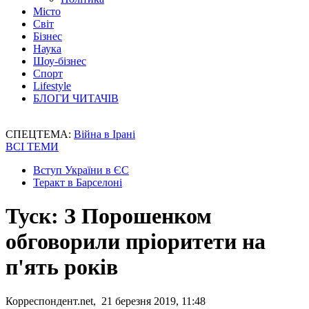
Місто
Світ
Бізнес
Наука
Шоу-бізнес
Спорт
Lifestyle
БЛОГИ ЧИТАЧІВ
СПЕЦТЕМА:
Війна в Ірані
ВСІ ТЕМИ
Вступ України в ЄС
Теракт в Барселоні
Туск: З Порошенком
обговорили пріоритети на
п'ять років
Корреспондент.net, 21 березня 2019, 11:48