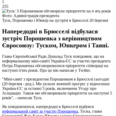
1
255
Фото: Адміністрація президента
Туск, Порошенко і Юнкер на зустрічі в Брюсселі 20 березня
Напередодні в Брюсселі відбулася
зустріч Порошенка з керівництвом
Євросоюзу: Туском, Юнкером і Таяні.
Глава Європейської Ради Дональд Туск повідомив, що на
неформальному міні-саміті Україна-ЄС за участю президента
Петра Порошенка обговорювалися пріоритети співпраці на
наступні п'ять років. Про це він написав у
Twitter
.
"Міні-саміт з президентом Порошенком в Брюсселі сьогодні
(20 березня - ред.). Ми уклали значний прогрес у відносинах
Україна-ЄС за останні 5 років, включаючи Угоду про
Асоціацію. Також ми обговорювали пріоритети на наступні 5
років", - написав Туск.
Як повідомлялося, напередодні в Брюсселі відбувся
неформальний саміт за участю Порошенка
, Туска, глави
Єврокомісії Жан-Клода Юнкера і глави Європарламенту