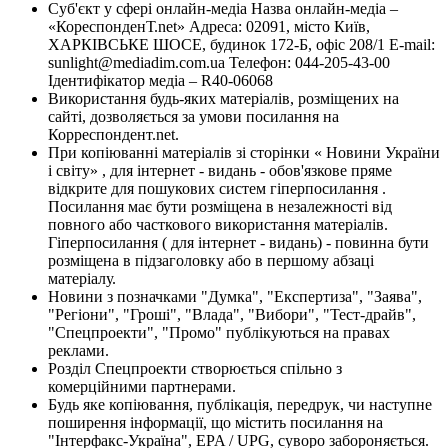
Суб'єкт у сфері онлайн-медіа Назва онлайн-медіа –
«КореспонденТ.net» Адреса: 02091, місто Київ,
ХАРКІВСЬКЕ ШОСЕ, будинок 172-Б, офіс 208/1 E-mail:
sunlight@mediadim.com.ua
Телефон: 044-205-43-00
Ідентифікатор медіа – R40-06068
Використання будь-яких матеріалів, розміщених на
сайті, дозволяється за умови посилання на
Корреспондент.net.
При копіюванні матеріалів зі сторінки « Новини України
і світу» , для інтернет - видань - обов'язкове пряме
відкрите для пошукових систем гіперпосилання .
Посилання має бути розміщена в незалежності від
повного або часткового використання матеріалів.
Гіперпосилання ( для інтернет - видань) - повинна бути
розміщена в підзаголовку або в першому абзаці
матеріалу.
Новини з позначками "Думка", "Експертиза", "Заява",
"Регіони", "Гроші", "Влада", "Вибори", "Тест-драйв",
"Спецпроекти", "Промо" публікуються на правах
реклами.
Розділ Спецпроекти створюється спільно з
комерційними партнерами.
Будь яке копіювання, публікація, передрук, чи наступне
поширення інформації, що містить посилання на
"Інтерфакс-Україна", EPA / UPG, суворо забороняється.