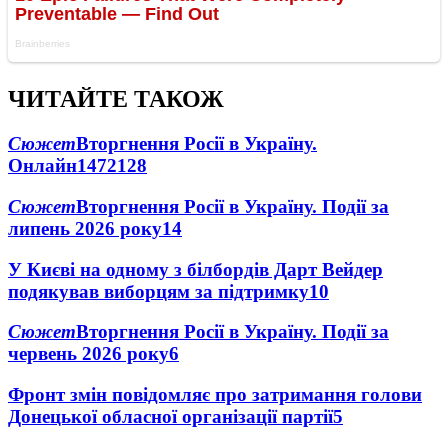
ЧИТАЙТЕ ТАКОЖ
Сюжет
Вторгнення Росії в Україну.
Онлайн
1472
128
Сюжет
Вторгнення Росії в Україну. Події за
липень 2026 року
14
У Києві на одному з білбордів Дарт Вейдер
подякував виборцям за підтримку
10
Сюжет
Вторгнення Росії в Україну. Події за
червень 2026 року
6
Фронт змін повідомляє про затримання голови
Донецької обласної організації партії
5