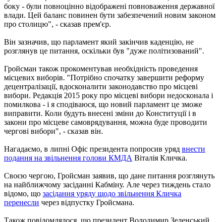
боку - були повноцінно відображені повноваження державної
влади. Цей баланс повинен бути забезпечений новим законом
про столицю", - сказав прем'єр.
Він зазначив, що парламент який закінчив каденцію, не
розглянув це питання, оскільки був "дуже політизований".
Гройсман також прокоментував необхідність проведення
місцевих виборів. "Потрібно спочатку завершити реформу
децентралізації, вдосконалити законодавство про місцеві
вибори. Редакція 2015 року про місцеві вибори недосконала і
помилкова - і я сподіваюся, що новий парламент це зможе
виправити. Коли будуть внесені зміни до Конституції і в
закони про місцеве самоврядування, можна буде проводити
чергові вибори", - сказав він.
Нагадаємо, в липні Офіс президента попросив уряд
внести
подання на звільнення голови КМДА
Віталія Кличка.
Своєю чергою, Гройсман заявив, що дане питання розглянуть
на найближчому засіданні Кабміну. Але через тиждень стало
відомо, що
засідання уряду щодо звільнення Кличка
перенесли
через відпустку Гройсмана.
Також повідомлялося, що президент Володимир Зеленський