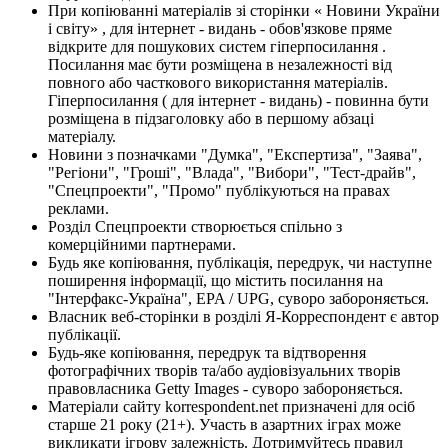
При копіюванні матеріалів зі сторінки « Новини України
і світу» , для інтернет - видань - обов'язкове пряме
відкрите для пошукових систем гіперпосилання .
Посилання має бути розміщена в незалежності від
повного або часткового використання матеріалів.
Гіперпосилання ( для інтернет - видань) - повинна бути
розміщена в підзаголовку або в першому абзаці
матеріалу.
Новини з позначками "Думка", "Експертиза", "Заява",
"Регіони", "Гроші", "Влада", "Вибори", "Тест-драйв",
"Спецпроекти", "Промо" публікуються на правах
реклами.
Розділ Спецпроекти створюється спільно з
комерційними партнерами.
Будь яке копіювання, публікація, передрук, чи наступне
поширення інформації, що містить посилання на
"Інтерфакс-Україна", EPA / UPG, суворо забороняється.
Власник веб-сторінки в розділі Я-Корреспондент є автор
публікації.
Будь-яке копіювання, передрук та відтворення
фотографічних творів та/або аудіовізуальних творів
правовласника Getty Images - суворо забороняється.
Матеріали сайту korrespondent.net призначені для осіб
старше 21 року (21+). Участь в азартних іграх може
викликати ігрову залежність. Дотримуйтесь правил