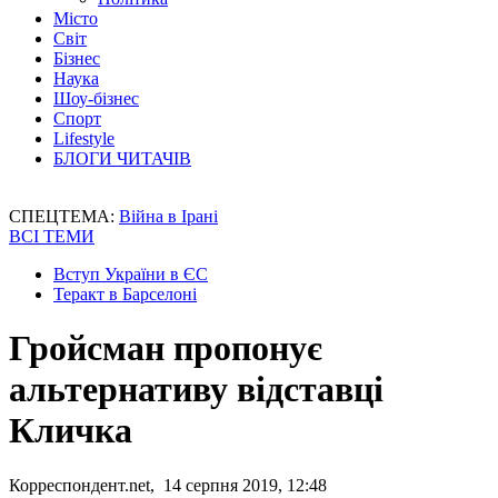
Місто
Світ
Бізнес
Наука
Шоу-бізнес
Спорт
Lifestyle
БЛОГИ ЧИТАЧІВ
СПЕЦТЕМА:
Війна в Ірані
ВСІ ТЕМИ
Вступ України в ЄС
Теракт в Барселоні
Гройсман пропонує
альтернативу відставці
Кличка
Корреспондент.net, 14 серпня 2019, 12:48