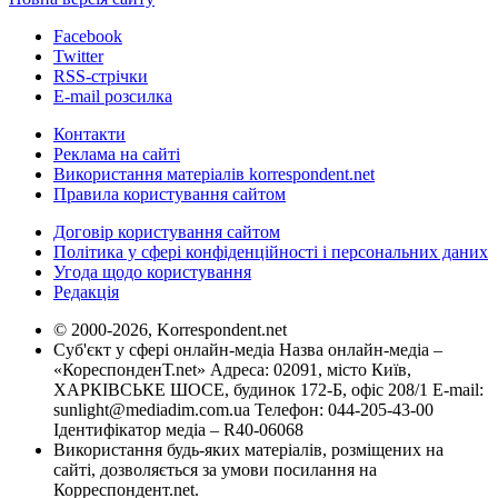
Facebook
Twitter
RSS-стрічки
E-mail розсилка
Контакти
Реклама на сайті
Використання матеріалів korrespondent.net
Правила користування сайтом
Договір користування сайтом
Політика у сфері конфіденційності і персональних даних
Угода щодо користування
Редакція
© 2000-2026, Korrespondent.net
Суб'єкт у сфері онлайн-медіа Назва онлайн-медіа –
«КореспонденТ.net» Адреса: 02091, місто Київ,
ХАРКІВСЬКЕ ШОСЕ, будинок 172-Б, офіс 208/1 E-mail:
sunlight@mediadim.com.ua
Телефон: 044-205-43-00
Ідентифікатор медіа – R40-06068
Використання будь-яких матеріалів, розміщених на
сайті, дозволяється за умови посилання на
Корреспондент.net.