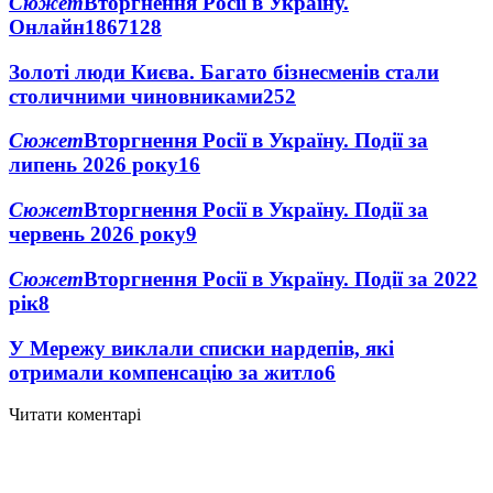
Сюжет
Вторгнення Росії в Україну.
Онлайн
1867
128
Золоті люди Києва. Багато бізнесменів стали
столичними чиновниками
25
2
Сюжет
Вторгнення Росії в Україну. Події за
липень 2026 року
16
Сюжет
Вторгнення Росії в Україну. Події за
червень 2026 року
9
Сюжет
Вторгнення Росії в Україну. Події за 2022
рік
8
У Мережу виклали списки нардепів, які
отримали компенсацію за житло
6
Читати коментарі