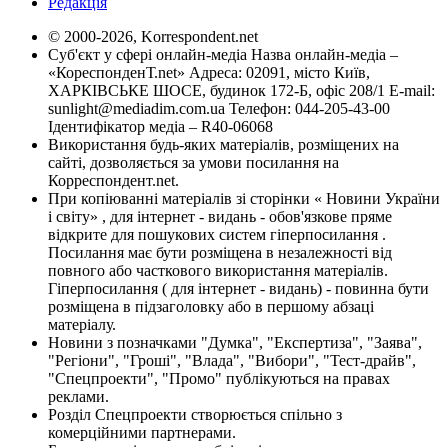
Редакція
© 2000-2026, Korrespondent.net
Суб'єкт у сфері онлайн-медіа Назва онлайн-медіа –
«КореспонденТ.net» Адреса: 02091, місто Київ,
ХАРКІВСЬКЕ ШОСЕ, будинок 172-Б, офіс 208/1 E-mail:
sunlight@mediadim.com.ua
Телефон: 044-205-43-00
Ідентифікатор медіа – R40-06068
Використання будь-яких матеріалів, розміщених на
сайті, дозволяється за умови посилання на
Корреспондент.net.
При копіюванні матеріалів зі сторінки « Новини України
і світу» , для інтернет - видань - обов'язкове пряме
відкрите для пошукових систем гіперпосилання .
Посилання має бути розміщена в незалежності від
повного або часткового використання матеріалів.
Гіперпосилання ( для інтернет - видань) - повинна бути
розміщена в підзаголовку або в першому абзаці
матеріалу.
Новини з позначками "Думка", "Експертиза", "Заява",
"Регіони", "Гроші", "Влада", "Вибори", "Тест-драйв",
"Спецпроекти", "Промо" публікуються на правах
реклами.
Розділ Спецпроекти створюється спільно з
комерційними партнерами.