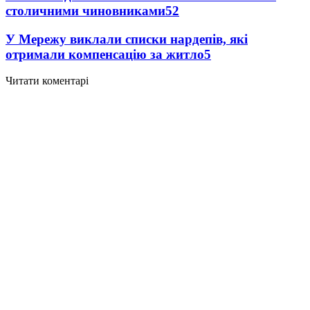
столичними чиновниками
5
2
У Мережу виклали списки нардепів, які
отримали компенсацію за житло
5
Читати коментарі