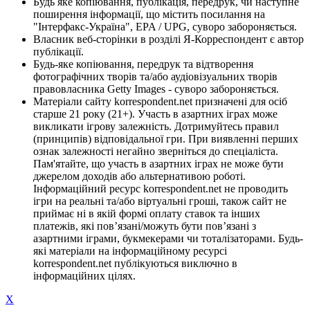
Будь яке копіювання, публікація, передрук, чи наступне
поширення інформації, що містить посилання на
"Інтерфакс-Україна", EPA / UPG, суворо забороняється.
Власник веб-сторінки в розділі Я-Корреспондент є автор
публікації.
Будь-яке копіювання, передрук та відтворення
фотографічних творів та/або аудіовізуальних творів
правовласника Getty Images - суворо забороняється.
Матеріали сайту korrespondent.net призначені для осіб
старше 21 року (21+). Участь в азартних іграх може
викликати ігрову залежність. Дотримуйтесь правил
(принципів) відповідальної гри. При виявленні перших
ознак залежності негайно зверніться до спеціаліста.
Пам'ятайте, що участь в азартних іграх не може бути
джерелом доходів або альтернативою роботі.
Інформаційний ресурс korrespondent.net не проводить
ігри на реальні та/або віртуальні гроші, також сайт не
приймає ні в якій формі оплату ставок та інших
платежів, які пов’язані/можуть бути пов’язані з
азартними іграми, букмекерами чи тоталізаторами. Будь-
які матеріали на інформаційному ресурсі
korrespondent.net публікуються виключно в
інформаційних цілях.
X