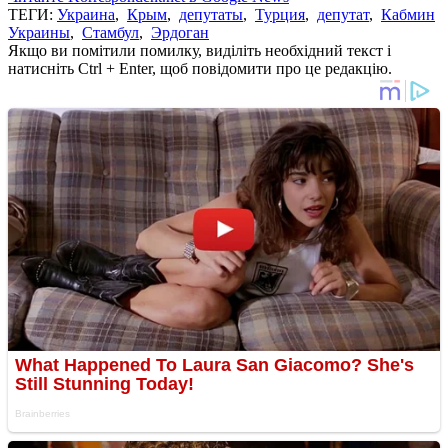
ТЕГИ:
Украина
,
Крым
,
депутаты
,
Турция
,
депутат
,
Кабмин
Украины
,
Стамбул
,
Эрдоган
Якщо ви помітили помилку, виділіть необхідний текст і
натисніть Ctrl + Enter, щоб повідомити про це редакцію.