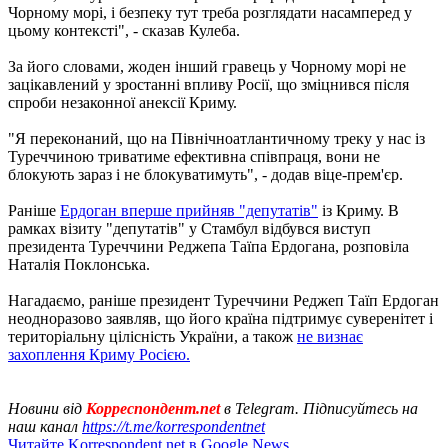
Чорному морі, і безпеку тут треба розглядати насамперед у
цьому контексті", - сказав Кулеба.
За його словами, жоден інший гравець у Чорному морі не
зацікавлений у зростанні впливу Росії, що зміцнився після
спроби незаконної анексії Криму.
"Я переконаний, що на Північноатлантичному треку у нас із
Туреччиною триватиме ефективна співпраця, вони не
блокують зараз і не блокуватимуть", - додав віце-прем'єр.
Раніше
Ердоган вперше прийняв "депутатів"
із Криму. В
рамках візиту "депутатів" у Стамбул відбувся виступ
президента Туреччини Реджепа Таїпа Ердогана, розповіла
Наталія Поклонська.
Нагадаємо, раніше президент Туреччини Реджеп Таїп Ердоган
неодноразово заявляв, що його країна підтримує суверенітет і
територіальну цілісність України, а також
не визнає
захоплення Криму Росією.
Новини від
Корреспондент.net
в Telegram. Підписуйтесь на
наш канал
https://t.me/korrespondentnet
Читайте Korrespondent.net в Google News