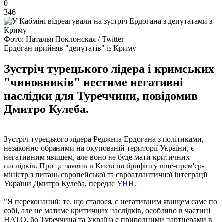
0
346
Фото: Наталья Поклонская / Twitter
Ердоган прийняв "депутатів" із Криму
Зустріч турецького лідера і кримських
"чиновників" нестиме негативні
наслідки для Туреччини, повідомив
Дмитро Кулеба.
Зустріч турецького лідера Реджепа Ердогана з політиками,
незаконно обраними на окупованій території України, є
негативним явищем, але воно не буде мати критичних
наслідків. Про це заявив в Києві на брифінгу віце-прем'єр-
міністр з питань європейської та євроатлантичної інтеграції
України Дмитро Кулеба, передає
УНН
.
"Я переконаний: те, що сталося, є негативним явищем саме по
собі, але не матиме критичних наслідків, особливо в частині
НАТО, бо Туреччина та Україна є природними партнерами в