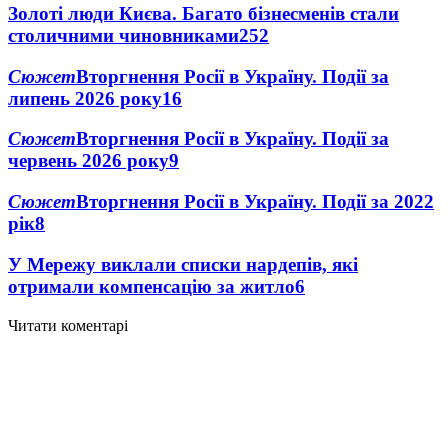
Золоті люди Києва. Багато бізнесменів стали
столичними чиновниками
25
2
Сюжет
Вторгнення Росії в Україну. Події за
липень 2026 року
16
Сюжет
Вторгнення Росії в Україну. Події за
червень 2026 року
9
Сюжет
Вторгнення Росії в Україну. Події за 2022
рік
8
У Мережу виклали списки нардепів, які
отримали компенсацію за житло
6
Читати коментарі