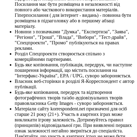
Посилання має бути розміщена в незалежності від
повного або часткового використання матеріалів.
Гіперпосилання ( для інтернет - видань) - повинна бути
розміщена в підзаголовку або в першому абзаці
матеріалу.
Новини з позначками "Думка", "Експертиза", "Заява",
"Регіони", "Гроші", "Влада", "Вибори", "Тест-драйв",
"Спецпроекти", "Промо" публікуються на правах
реклами.
Розділ Спецпроекти створюється спільно з
комерційними партнерами.
Будь яке копіювання, публікація, передрук, чи наступне
поширення інформації, що містить посилання на
"Інтерфакс-Україна", EPA / UPG, суворо забороняється.
Власник веб-сторінки в розділі Я-Корреспондент є автор
публікації.
Будь-яке копіювання, передрук та відтворення
фотографічних творів та/або аудіовізуальних творів
правовласника Getty Images - суворо забороняється.
Матеріали сайту korrespondent.net призначені для осіб
старше 21 року (21+). Участь в азартних іграх може
викликати ігрову залежність. Дотримуйтесь правил
(принципів) відповідальної гри. При виявленні перших
ознак залежності негайно зверніться до спеціаліста.
Пам'ятайте, що участь в азартних іграх не може бути