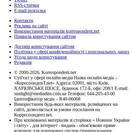
RSS-стрічки
E-mail розсилка
Контакти
Реклама на сайті
Використання матеріалів korrespondent.net
Правила користування сайтом
Договір користування сайтом
Політика у сфері конфіденційності і персональних даних
Угода щодо користування
Редакція
© 2000-2026, Korrespondent.net
Суб'єкт у сфері онлайн-медіа Назва онлайн-медіа –
«КореспонденТ.net» Адреса: 02091, місто Київ,
ХАРКІВСЬКЕ ШОСЕ, будинок 172-Б, офіс 208/1 E-mail:
sunlight@mediadim.com.ua
Телефон: 044-205-43-00
Ідентифікатор медіа – R40-06068
Використання будь-яких матеріалів, розміщених на
сайті, дозволяється за умови посилання на
Корреспондент.net.
При копіюванні матеріалів зі сторінки « Новини України
і світу» , для інтернет - видань - обов'язкове пряме
відкрите для пошукових систем гіперпосилання .