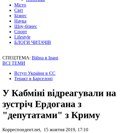
Місто
Світ
Бізнес
Наука
Шоу-бізнес
Спорт
Lifestyle
БЛОГИ ЧИТАЧІВ
СПЕЦТЕМА:
Війна в Ірані
ВСІ ТЕМИ
Вступ України в ЄС
Теракт в Барселоні
У Кабміні відреагували на
зустріч Ердогана з
"депутатами" з Криму
Корреспондент.net, 15 жовтня 2019, 17:10