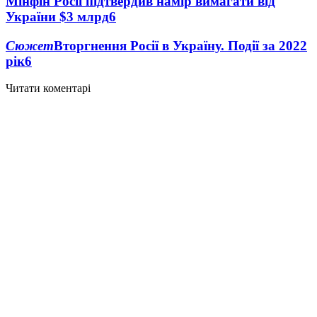
Мінфін Росії підтвердив намір вимагати від
України $3 млрд
6
Сюжет
Вторгнення Росії в Україну. Події за 2022
рік
6
Читати коментарі