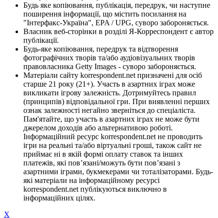
Будь яке копіювання, публікація, передрук, чи наступне
поширення інформації, що містить посилання на
"Інтерфакс-Україна", EPA / UPG, суворо забороняється.
Власник веб-сторінки в розділі Я-Корреспондент є автор
публікації.
Будь-яке копіювання, передрук та відтворення
фотографічних творів та/або аудіовізуальних творів
правовласника Getty Images - суворо забороняється.
Матеріали сайту korrespondent.net призначені для осіб
старше 21 року (21+). Участь в азартних іграх може
викликати ігрову залежність. Дотримуйтесь правил
(принципів) відповідальної гри. При виявленні перших
ознак залежності негайно зверніться до спеціаліста.
Пам'ятайте, що участь в азартних іграх не може бути
джерелом доходів або альтернативою роботі.
Інформаційний ресурс korrespondent.net не проводить
ігри на реальні та/або віртуальні гроші, також сайт не
приймає ні в якій формі оплату ставок та інших
платежів, які пов’язані/можуть бути пов’язані з
азартними іграми, букмекерами чи тоталізаторами. Будь-
які матеріали на інформаційному ресурсі
korrespondent.net публікуються виключно в
інформаційних цілях.
X