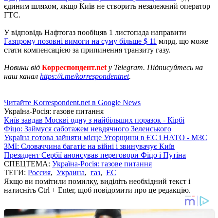
єдиним шляхом, якщо Київ не створить незалежний оператор
ГТС.
У відповідь Нафтогаз пообіцяв 1 листопада направити
Газпрому позовні вимоги на суму більше $ 11
млрд, що може
стати компенсацією за припинення транзиту газу.
Новини від
Корреспондент.net
у Telegram. Підписуйтесь на
наш канал
https://t.me/korrespondentnet
.
Читайте Korrespondent.net в Google News
Україна-Росія: газове питання
Київ завдав Москві одну з найбільших поразок - Кірбі
Фіцо: Займуся саботажем невдячного Зеленського
Україна готова зайняти місце Угорщини в ЄС і НАТО - МЗС
ЗМІ: Словаччина багатіє на війні і звинувачує Київ
Президент Сербії анонсував переговори Фіцо і Путіна
СПЕЦТЕМА:
Україна-Росія: газове питання
ТЕГИ:
Россия
,
Украина
,
газ
,
ЕС
Якщо ви помітили помилку, виділіть необхідний текст і
натисніть Ctrl + Enter, щоб повідомити про це редакцію.