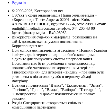
Редакція
© 2000-2026, Korrespondent.net
Суб'єкт у сфері онлайн-медіа Назва онлайн-медіа –
«КореспонденТ.net» Адреса: 02091, місто Київ,
ХАРКІВСЬКЕ ШОСЕ, будинок 172-Б, офіс 208/1 E-mail:
sunlight@mediadim.com.ua
Телефон: 044-205-43-00
Ідентифікатор медіа – R40-06068
Використання будь-яких матеріалів, розміщених на
сайті, дозволяється за умови посилання на
Корреспондент.net.
При копіюванні матеріалів зі сторінки « Новини України
і світу» , для інтернет - видань - обов'язкове пряме
відкрите для пошукових систем гіперпосилання .
Посилання має бути розміщена в незалежності від
повного або часткового використання матеріалів.
Гіперпосилання ( для інтернет - видань) - повинна бути
розміщена в підзаголовку або в першому абзаці
матеріалу.
Новини з позначками "Думка", "Експертиза", "Заява",
"Регіони", "Гроші", "Влада", "Вибори", "Тест-драйв",
"Спецпроекти", "Промо" публікуються на правах
реклами.
Розділ Спецпроекти створюється спільно з
комерційними партнерами.