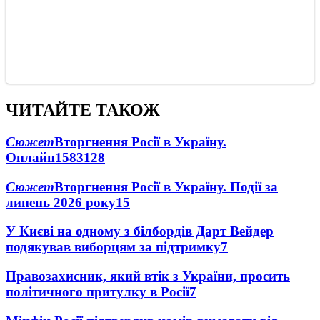
ЧИТАЙТЕ ТАКОЖ
Сюжет
Вторгнення Росії в Україну.
Онлайн
1583
128
Сюжет
Вторгнення Росії в Україну. Події за
липень 2026 року
15
У Києві на одному з білбордів Дарт Вейдер
подякував виборцям за підтримку
7
Правозахисник, який втік з України, просить
політичного притулку в Росії
7