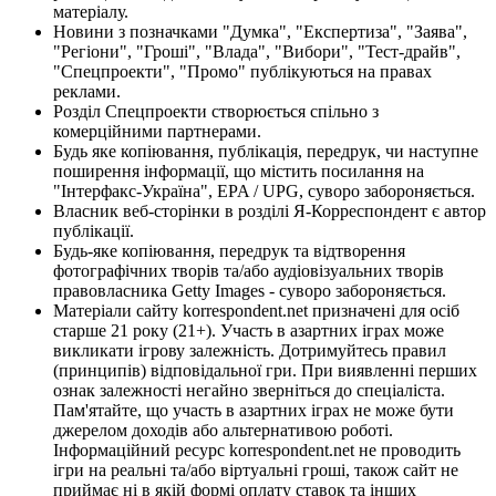
матеріалу.
Новини з позначками "Думка", "Експертиза", "Заява",
"Регіони", "Гроші", "Влада", "Вибори", "Тест-драйв",
"Спецпроекти", "Промо" публікуються на правах
реклами.
Розділ Спецпроекти створюється спільно з
комерційними партнерами.
Будь яке копіювання, публікація, передрук, чи наступне
поширення інформації, що містить посилання на
"Інтерфакс-Україна", EPA / UPG, суворо забороняється.
Власник веб-сторінки в розділі Я-Корреспондент є автор
публікації.
Будь-яке копіювання, передрук та відтворення
фотографічних творів та/або аудіовізуальних творів
правовласника Getty Images - суворо забороняється.
Матеріали сайту korrespondent.net призначені для осіб
старше 21 року (21+). Участь в азартних іграх може
викликати ігрову залежність. Дотримуйтесь правил
(принципів) відповідальної гри. При виявленні перших
ознак залежності негайно зверніться до спеціаліста.
Пам'ятайте, що участь в азартних іграх не може бути
джерелом доходів або альтернативою роботі.
Інформаційний ресурс korrespondent.net не проводить
ігри на реальні та/або віртуальні гроші, також сайт не
приймає ні в якій формі оплату ставок та інших