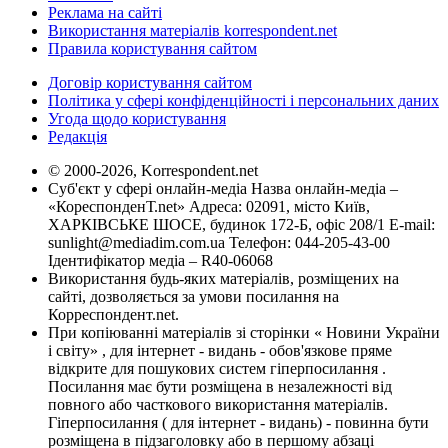
Реклама на сайті
Використання матеріалів korrespondent.net
Правила користування сайтом
Договір користування сайтом
Політика у сфері конфіденційності і персональних даних
Угода щодо користування
Редакція
© 2000-2026, Korrespondent.net
Суб'єкт у сфері онлайн-медіа Назва онлайн-медіа –
«КореспонденТ.net» Адреса: 02091, місто Київ,
ХАРКІВСЬКЕ ШОСЕ, будинок 172-Б, офіс 208/1 E-mail:
sunlight@mediadim.com.ua
Телефон: 044-205-43-00
Ідентифікатор медіа – R40-06068
Використання будь-яких матеріалів, розміщених на
сайті, дозволяється за умови посилання на
Корреспондент.net.
При копіюванні матеріалів зі сторінки « Новини України
і світу» , для інтернет - видань - обов'язкове пряме
відкрите для пошукових систем гіперпосилання .
Посилання має бути розміщена в незалежності від
повного або часткового використання матеріалів.
Гіперпосилання ( для інтернет - видань) - повинна бути
розміщена в підзаголовку або в першому абзаці