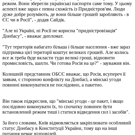
режим. Вони зберегли українські паспорти саме тому. У цьому
аспекті вже зараз є певна схожість із Придністров'ям. Люди
дуже добре розуміють, де вони більше грошей заробляють - в
ЄС чи в Росії", - додав Сайдік.
"Але ні Україні, ні Росії не корисна "придністровізація"
Донбасу", - вважає дипломат.
"Тут територія набагато більша і більше населення - вже зараз
підтримка цієї території коштує великих грошей. Але колись
все ж треба буде вкласти туди великі гроші, відновити
промисловість, шахти. Чи готова Росія на це?" - зауважив він.
Колишній представник ОБСЄ вважає, що Росія, всупереч її
заявам, є стороною конфлікту на Донбасі, а мінські угоди
повинні виконуватися не послідовно, а пакетно.
Він також підкреслив, що "мінські угоди - це пакет, і якщо
послідовно виконувати їх, то спочатку повинен бути
встановлений режим тиші і статися відведення сил і засобів".
За його словами, Київ відмовляється закріплювати особливий
статус Донбасу в Конституції України, тому що на інші
питання немає відповідей.