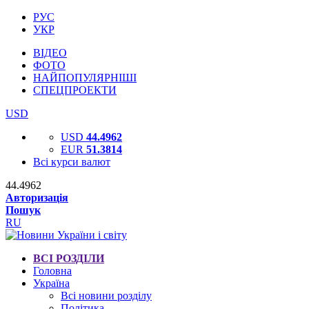
РУС
УКР
ВІДЕО
ФОТО
НАЙПОПУЛЯРНІШІ
СПЕЦПРОЕКТИ
USD
USD
44.4962
EUR
51.3814
Всі курси валют
44.4962
Авторизація
Пошук
RU
ВСІ РОЗДІЛИ
Головна
Україна
Всі новини розділу
Політика