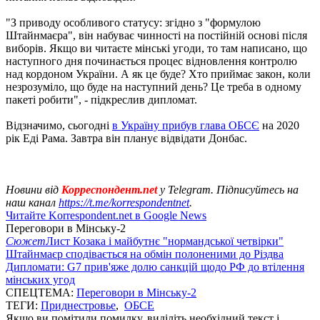
"З приводу особливого статусу: згідно з "формулою
Штайнмаєра", він набуває чинності на постійній основі після
виборів. Якщо ви читаєте мінські угоди, то там написано, що
наступного дня починається процес відновлення контролю
над кордоном України. А як це буде? Хто приймає закон, коли
незрозуміло, що буде на наступний день? Це треба в одному
пакеті робити", - підкреслив дипломат.
Відзначимо, сьогодні
в Україну прибув глава ОБСЄ
на 2020
рік Еді Рама. Завтра він планує відвідати Донбас.
Новини від
Корреспондент.net
у Telegram. Підписуйтесь на
наш канал
https://t.me/korrespondentnet
.
Читайте Korrespondent.net в Google News
Переговори в Мінську-2
Сюжет
Лист Козака і майбутнє "нормандської четвірки"
Штайнмаєр сподівається на обмін полоненими до Різдва
Дипломати: G7 прив'яже долю санкцій щодо РФ до втілення
мінських угод
СПЕЦТЕМА:
Переговори в Мінську-2
ТЕГИ:
Приднестровье
,
ОБСЕ
Якщо ви помітили помилку, виділіть необхідний текст і