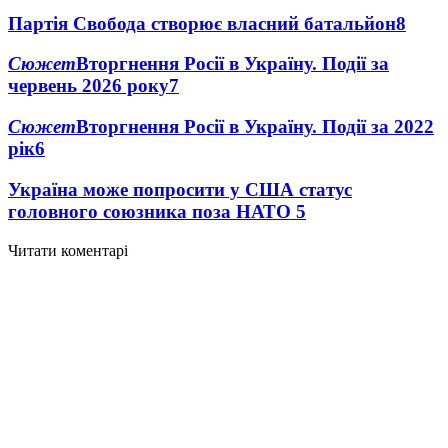
Партія Свобода створює власний батальйон
8
Сюжет
Вторгнення Росії в Україну. Події за
червень 2026 року
7
Сюжет
Вторгнення Росії в Україну. Події за 2022
рік
6
Україна може попросити у США статус
головного союзника поза НАТО
5
Читати коментарі