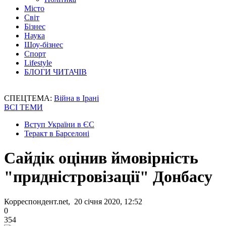
Місто
Світ
Бізнес
Наука
Шоу-бізнес
Спорт
Lifestyle
БЛОГИ ЧИТАЧІВ
СПЕЦТЕМА:
Війна в Ірані
ВСІ ТЕМИ
Вступ України в ЄС
Теракт в Барселоні
Сайдік оцінив ймовірність
"придністровізації" Донбасу
Корреспондент.net, 20 січня 2020, 12:52
0
354