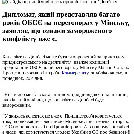
Дипломат, який представляв багато
років ОБСЄ на переговорах у Мінську,
заявляє, що ознаки замороженого
конфлікту вже є.
Конфлікт на Донбасі може бути заморожений за прикладом
придністровського на десятиліття, вважає колишній
представник ОБСЄ на переговорах у Мінську Мартін Сайдік.
Про це він сказав в інтерв'ю
Коммерсанту
, опублікованому в
понеділок, 20 січня.
"Не виключаю", - сказав дипломат, відповідаючи на питання,
наскільки ймовірно, що конфлікт на Донбасі буде
заморожений.
"У якихось аспектах це вже є. Придністров'я користується
тим, що вважається частиною Молдови. І всі переваги торгівлі
з ЄС поширюються і на Придністров'я. А в нашому конфлікті
є люди, які користуються угодою України з ЄС про безвізовий