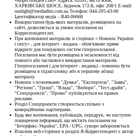
«КореспонденТ.net» Адреса: 02091, місто Київ,
ХАРКІВСЬКЕ ШОСЕ, будинок 172-Б, офіс 208/1 E-mail:
sunlight@mediadim.com.ua
Телефон: 044-205-43-00
Ідентифікатор медіа – R40-06068
Використання будь-яких матеріалів, розміщених на
сайті, дозволяється за умови посилання на
Корреспондент.net.
При копіюванні матеріалів зі сторінки « Новини України
і світу» , для інтернет - видань - обов'язкове пряме
відкрите для пошукових систем гіперпосилання .
Посилання має бути розміщена в незалежності від
повного або часткового використання матеріалів.
Гіперпосилання ( для інтернет - видань) - повинна бути
розміщена в підзаголовку або в першому абзаці
матеріалу.
Новини з позначками "Думка", "Експертиза", "Заява",
"Регіони", "Гроші", "Влада", "Вибори", "Тест-драйв",
"Спецпроекти", "Промо" публікуються на правах
реклами.
Розділ Спецпроекти створюється спільно з
комерційними партнерами.
Будь яке копіювання, публікація, передрук, чи наступне
поширення інформації, що містить посилання на
"Інтерфакс-Україна", EPA / UPG, суворо забороняється.
Власник веб-сторінки в розділі Я-Корреспондент є автор