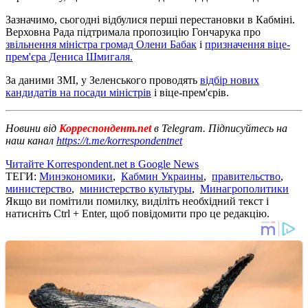
Зазначимо, сьогодні відбулися перші перестановки в Кабміні.
Верховна Рада підтримала пропозицію Гончарука про
звільнення міністра громад Олени Бабак
і
призначення віце-
прем'єра Дениса Шмигаля.
За даними ЗМІ, у Зеленського проводять
відбір нових
кандидатів на посади міністрів
і віце-прем'єрів.
Новини від
Корреспондент.net
в Telegram. Підписуйтесь на
наш канал
https://t.me/korrespondentnet
Читайте Korrespondent.net в Google News
ТЕГИ:
Минэкономики
,
Кабмин Украины
,
правительство
,
министерство
,
министерство культуры
,
Минагрополитики
Якщо ви помітили помилку, виділіть необхідний текст і
натисніть Ctrl + Enter, щоб повідомити про це редакцію.