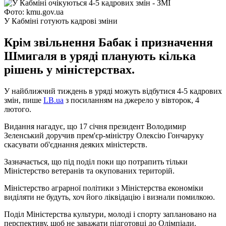
Фото: kmu.gov.ua
У Кабміні готують кадрові зміни
Крім звільнення Бабак і призначення
Шмигаля в уряді планують кілька
рішень у міністерствах.
У найближчий тиждень в уряді можуть відбутися 4-5 кадрових
змін, пише
LB.ua
з посиланням на джерело у вівторок, 4
лютого.
Видання нагадує, що 17 січня президент Володимир
Зеленський доручив прем'єр-міністру Олексію Гончаруку
скасувати об'єднання деяких міністерств.
Зазначається, що під поділ поки що потрапить тільки
Міністерство ветеранів та окупованих територій.
Міністерство аграрної політики з Міністерства економіки
виділяти не будуть, хоч його ліквідацію і визнали помилкою.
Поділ Міністерства культури, молоді і спорту заплановано на
перспективу, щоб не заважати підготовці до Олімпіади.