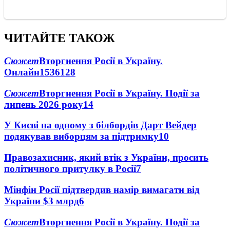
ЧИТАЙТЕ ТАКОЖ
Сюжет
Вторгнення Росії в Україну.
Онлайн
1536
128
Сюжет
Вторгнення Росії в Україну. Події за
липень 2026 року
14
У Києві на одному з білбордів Дарт Вейдер
подякував виборцям за підтримку
10
Правозахисник, який втік з України, просить
політичного притулку в Росії
7
Мінфін Росії підтвердив намір вимагати від
України $3 млрд
6
Сюжет
Вторгнення Росії в Україну. Події за