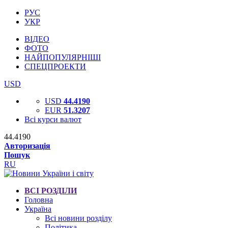
РУС
УКР
ВІДЕО
ФОТО
НАЙПОПУЛЯРНІШІ
СПЕЦПРОЕКТИ
USD
USD
44.4190
EUR
51.3207
Всі курси валют
44.4190
Авторизація
Пошук
RU
ВСІ РОЗДІЛИ
Головна
Україна
Всі новини розділу
Політика