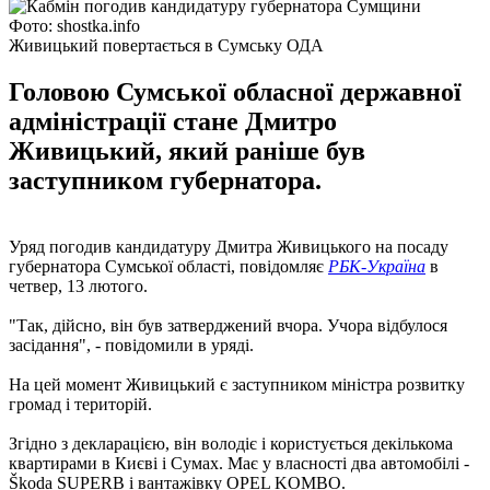
Фото: shostka.info
Живицький повертається в Сумську ОДА
Головою Сумської обласної державної
адміністрації стане Дмитро
Живицький, який раніше був
заступником губернатора.
Уряд погодив кандидатуру Дмитра Живицького на посаду
губернатора Сумської області, повідомляє
РБК-Україна
в
четвер, 13 лютого.
"Так, дійсно, він був затверджений вчора. Учора відбулося
засідання", - повідомили в уряді.
На цей момент Живицький є заступником міністра розвитку
громад і територій.
Згідно з декларацією, він володіє і користується декількома
квартирами в Києві і Сумах. Має у власності два автомобілі -
Škoda SUPERB і вантажівку OPEL KOMBO.