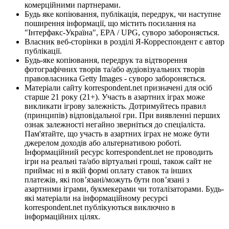
комерційними партнерами.
Будь яке копіювання, публікація, передрук, чи наступне
поширення інформації, що містить посилання на
"Інтерфакс-Україна", EPA / UPG, суворо забороняється.
Власник веб-сторінки в розділі Я-Корреспондент є автор
публікації.
Будь-яке копіювання, передрук та відтворення
фотографічних творів та/або аудіовізуальних творів
правовласника Getty Images - суворо забороняється.
Матеріали сайту korrespondent.net призначені для осіб
старше 21 року (21+). Участь в азартних іграх може
викликати ігрову залежність. Дотримуйтесь правил
(принципів) відповідальної гри. При виявленні перших
ознак залежності негайно зверніться до спеціаліста.
Пам'ятайте, що участь в азартних іграх не може бути
джерелом доходів або альтернативою роботі.
Інформаційний ресурс korrespondent.net не проводить
ігри на реальні та/або віртуальні гроші, також сайт не
приймає ні в якій формі оплату ставок та інших
платежів, які пов’язані/можуть бути пов’язані з
азартними іграми, букмекерами чи тоталізаторами. Будь-
які матеріали на інформаційному ресурсі
korrespondent.net публікуються виключно в
інформаційних цілях.