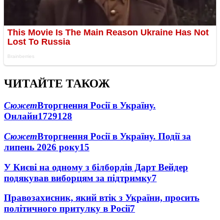
ЧИТАЙТЕ ТАКОЖ
Сюжет
Вторгнення Росії в Україну.
Онлайн
1729
128
Сюжет
Вторгнення Росії в Україну. Події за
липень 2026 року
15
У Києві на одному з білбордів Дарт Вейдер
подякував виборцям за підтримку
7
Правозахисник, який втік з України, просить
політичного притулку в Росії
7