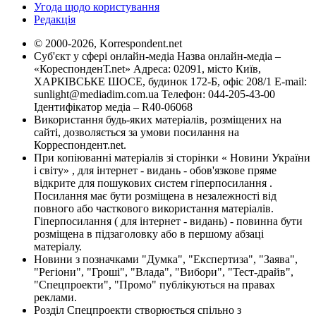
Угода щодо користування
Редакція
© 2000-2026, Korrespondent.net
Суб'єкт у сфері онлайн-медіа Назва онлайн-медіа –
«КореспонденТ.net» Адреса: 02091, місто Київ,
ХАРКІВСЬКЕ ШОСЕ, будинок 172-Б, офіс 208/1 E-mail:
sunlight@mediadim.com.ua
Телефон: 044-205-43-00
Ідентифікатор медіа – R40-06068
Використання будь-яких матеріалів, розміщених на
сайті, дозволяється за умови посилання на
Корреспондент.net.
При копіюванні матеріалів зі сторінки « Новини України
і світу» , для інтернет - видань - обов'язкове пряме
відкрите для пошукових систем гіперпосилання .
Посилання має бути розміщена в незалежності від
повного або часткового використання матеріалів.
Гіперпосилання ( для інтернет - видань) - повинна бути
розміщена в підзаголовку або в першому абзаці
матеріалу.
Новини з позначками "Думка", "Експертиза", "Заява",
"Регіони", "Гроші", "Влада", "Вибори", "Тест-драйв",
"Спецпроекти", "Промо" публікуються на правах
реклами.
Розділ Спецпроекти створюється спільно з