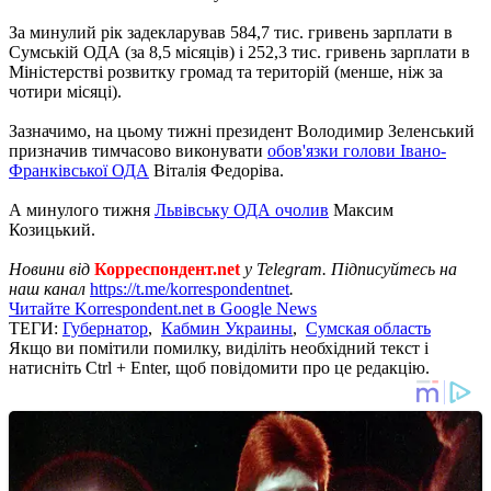
За минулий рік задекларував 584,7 тис. гривень зарплати в
Сумській ОДА (за 8,5 місяців) і 252,3 тис. гривень зарплати в
Міністерстві розвитку громад та територій (менше, ніж за
чотири місяці).
Зазначимо, на цьому тижні президент Володимир Зеленський
призначив тимчасово виконувати
обов'язки голови Івано-
Франківської ОДА
Віталія Федоріва.
А минулого тижня
Львівську ОДА очолив
Максим
Козицький.
Новини від
Корреспондент.net
у Telegram. Підписуйтесь на
наш канал
https://t.me/korrespondentnet
.
Читайте Korrespondent.net в Google News
ТЕГИ:
Губернатор
,
Кабмин Украины
,
Сумская область
Якщо ви помітили помилку, виділіть необхідний текст і
натисніть Ctrl + Enter, щоб повідомити про це редакцію.