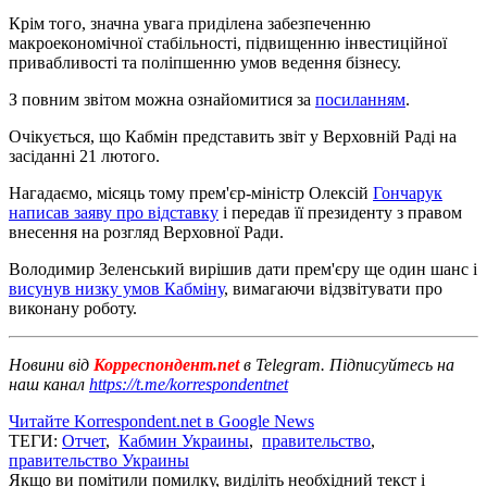
Крім того, значна увага приділена забезпеченню
макроекономічної стабільності, підвищенню інвестиційної
привабливості та поліпшенню умов ведення бізнесу.
З повним звітом можна ознайомитися за
посиланням
.
Очікується, що Кабмін представить звіт у Верховній Раді на
засіданні 21 лютого.
Нагадаємо, місяць тому прем'єр-міністр Олексій
Гончарук
написав заяву про відставку
і передав її президенту з правом
внесення на розгляд Верховної Ради.
Володимир Зеленський вирішив дати прем'єру ще один шанс і
висунув низку умов Кабміну
, вимагаючи відзвітувати про
виконану роботу.
Новини від
Корреспондент.net
в Telegram. Підписуйтесь на
наш канал
https://t.me/korrespondentnet
Читайте Korrespondent.net в Google News
ТЕГИ:
Отчет
,
Кабмин Украины
,
правительство
,
правительство Украины
Якщо ви помітили помилку, виділіть необхідний текст і