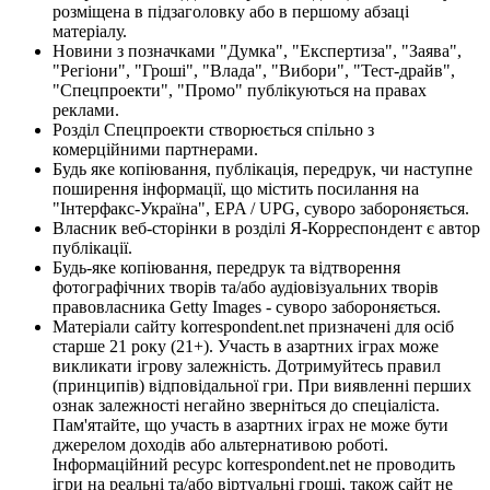
розміщена в підзаголовку або в першому абзаці
матеріалу.
Новини з позначками "Думка", "Експертиза", "Заява",
"Регіони", "Гроші", "Влада", "Вибори", "Тест-драйв",
"Спецпроекти", "Промо" публікуються на правах
реклами.
Розділ Спецпроекти створюється спільно з
комерційними партнерами.
Будь яке копіювання, публікація, передрук, чи наступне
поширення інформації, що містить посилання на
"Інтерфакс-Україна", EPA / UPG, суворо забороняється.
Власник веб-сторінки в розділі Я-Корреспондент є автор
публікації.
Будь-яке копіювання, передрук та відтворення
фотографічних творів та/або аудіовізуальних творів
правовласника Getty Images - суворо забороняється.
Матеріали сайту korrespondent.net призначені для осіб
старше 21 року (21+). Участь в азартних іграх може
викликати ігрову залежність. Дотримуйтесь правил
(принципів) відповідальної гри. При виявленні перших
ознак залежності негайно зверніться до спеціаліста.
Пам'ятайте, що участь в азартних іграх не може бути
джерелом доходів або альтернативою роботі.
Інформаційний ресурс korrespondent.net не проводить
ігри на реальні та/або віртуальні гроші, також сайт не