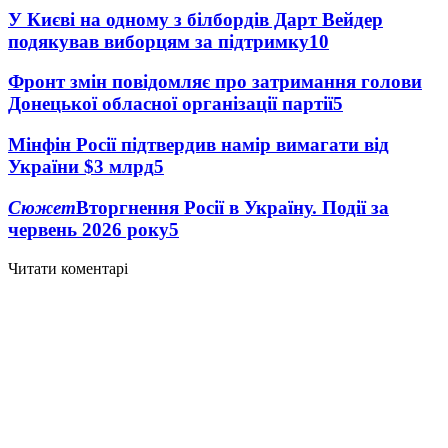
У Києві на одному з білбордів Дарт Вейдер
подякував виборцям за підтримку
10
Фронт змін повідомляє про затримання голови
Донецької обласної організації партії
5
Мінфін Росії підтвердив намір вимагати від
України $3 млрд
5
Сюжет
Вторгнення Росії в Україну. Події за
червень 2026 року
5
Читати коментарі