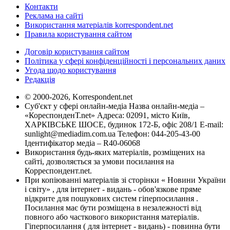
Контакти
Реклама на сайті
Використання матеріалів korrespondent.net
Правила користування сайтом
Договір користування сайтом
Політика у сфері конфіденційності і персональних даних
Угода щодо користування
Редакція
© 2000-2026, Korrespondent.net
Суб'єкт у сфері онлайн-медіа Назва онлайн-медіа –
«КореспонденТ.net» Адреса: 02091, місто Київ,
ХАРКІВСЬКЕ ШОСЕ, будинок 172-Б, офіс 208/1 E-mail:
sunlight@mediadim.com.ua
Телефон: 044-205-43-00
Ідентифікатор медіа – R40-06068
Використання будь-яких матеріалів, розміщених на
сайті, дозволяється за умови посилання на
Корреспондент.net.
При копіюванні матеріалів зі сторінки « Новини України
і світу» , для інтернет - видань - обов'язкове пряме
відкрите для пошукових систем гіперпосилання .
Посилання має бути розміщена в незалежності від
повного або часткового використання матеріалів.
Гіперпосилання ( для інтернет - видань) - повинна бути