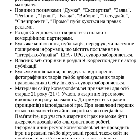
матеріалу.
Новини з позначками "Думка", "Експертиза", "Заява",
"Регіони", "Гроші", "Влада", "Вибори", "Тест-драйв",
"Спецпроекти", "Промо" публікуються на правах
реклами.
Розділ Спецпроекти створюється спільно з
комерційними партнерами.
Будь яке копіювання, публікація, передрук, чи наступне
поширення інформації, що містить посилання на
"Інтерфакс-Україна", EPA / UPG, суворо забороняється.
Власник веб-сторінки в розділі Я-Корреспондент є автор
публікації.
Будь-яке копіювання, передрук та відтворення
фотографічних творів та/або аудіовізуальних творів
правовласника Getty Images - суворо забороняється.
Матеріали сайту korrespondent.net призначені для осіб
старше 21 року (21+). Участь в азартних іграх може
викликати ігрову залежність. Дотримуйтесь правил
(принципів) відповідальної гри. При виявленні перших
ознак залежності негайно зверніться до спеціаліста.
Пам'ятайте, що участь в азартних іграх не може бути
джерелом доходів або альтернативою роботі.
Інформаційний ресурс korrespondent.net не проводить
ігри на реальні та/або віртуальні гроші, також сайт не
приймає ні в якій формі оплату ставок та інших