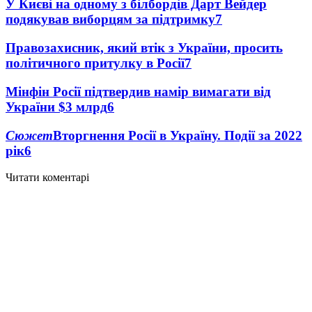
У Києві на одному з білбордів Дарт Вейдер
подякував виборцям за підтримку
7
Правозахисник, який втік з України, просить
політичного притулку в Росії
7
Мінфін Росії підтвердив намір вимагати від
України $3 млрд
6
Сюжет
Вторгнення Росії в Україну. Події за 2022
рік
6
Читати коментарі