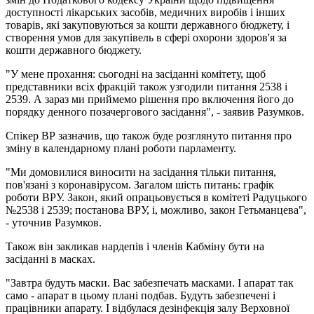
доступності лікарських засобів, медичних виробів і інших
товарів, які закуповуються за кошти державного бюджету, і
створення умов для закупівель в сфері охорони здоров'я за
кошти державного бюджету.
"У мене прохання: сьогодні на засіданні комітету, щоб
представники всіх фракцій також узгодили питання 2538 і
2539. А зараз ми приймемо рішення про включення його до
порядку денного позачергового засідання", - заявив Разумков.
Спікер ВР зазначив, що також буде розглянуто питання про
зміну в календарному плані роботи парламенту.
"Ми домовилися виносити на засідання тільки питання,
пов'язані з коронавірусом. Загалом шість питань: графік
роботи ВРУ. Закон, який опрацьовується в комітеті Радуцького
№2538 і 2539; постанова ВРУ, і, можливо, закон Гетьманцева",
- уточнив Разумков.
Також він закликав нардепів і членів Кабміну бути на
засіданні в масках.
"Завтра будуть маски. Вас забезпечать масками. І апарат так
само - апарат в цьому плані подбав. Будуть забезпечені і
працівники апарату. І відбулася дезінфекція залу Верховної