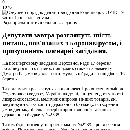
0
1076
Фото: iportal.rada.gov.ua
Рада призупинить пленарні засідання
Депутати завтра розглянуть шість
питань, пов'язаних з коронавірусом, і
призупинять пленарні засідання.
На позачерговому засіданні Верховної Ради 17 березня
розглянуть шість питань, повідомив спікер парламенту
Дмитро Разумков у ході погоджувальної ради в понеділок, 16
березня.
Так, депутати розглянуть законопроект Про внесення змін до
Податкового кодексу України щодо підвищення доступності
лікарських засобів, медичних виробів і інших товарів, які
закуповуються за кошти державного бюджету, і створення
умов для закупівель в сфері охорони здоров'я за кошти
державного бюджету №2538.
Також буде розглянуто проект закону №2539 Про внесення
змін до Податкового кодексу України щодо підвищення