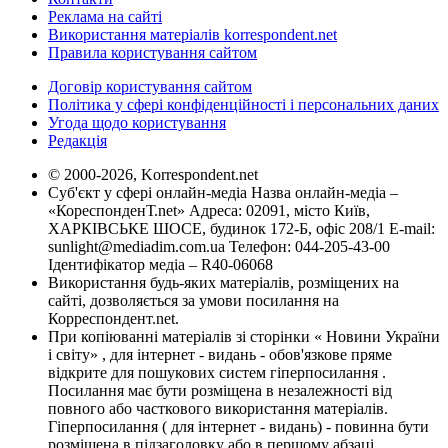
Реклама на сайті
Використання матеріалів korrespondent.net
Правила користування сайтом
Договір користування сайтом
Політика у сфері конфіденційності і персональних даних
Угода щодо користування
Редакція
© 2000-2026, Korrespondent.net
Суб'єкт у сфері онлайн-медіа Назва онлайн-медіа –
«КореспонденТ.net» Адреса: 02091, місто Київ,
ХАРКІВСЬКЕ ШОСЕ, будинок 172-Б, офіс 208/1 E-mail:
sunlight@mediadim.com.ua
Телефон: 044-205-43-00
Ідентифікатор медіа – R40-06068
Використання будь-яких матеріалів, розміщених на
сайті, дозволяється за умови посилання на
Корреспондент.net.
При копіюванні матеріалів зі сторінки « Новини України
і світу» , для інтернет - видань - обов'язкове пряме
відкрите для пошукових систем гіперпосилання .
Посилання має бути розміщена в незалежності від
повного або часткового використання матеріалів.
Гіперпосилання ( для інтернет - видань) - повинна бути
розміщена в підзаголовку або в першому абзаці