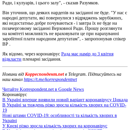
Ради, і кулуарів, і цього залу", - сказав Разумков.
Він уточнив, що деяких нардепів на засіданні не буде. "У нас є
народні депутати, які повернулися з відряджень зарубіжних,
які недостатньо добре почуваються - і завтра їх не буде на
позачерговому засіданні Верховної Ради. Прошу розглянути
на комітеті можливість не враховувати це при нарахуванні
заробітної плати народним депутатам", - запропонував спікер
ВР .
Як відомо, через коронавірус
Рада має намір до 3 квітня
відкласти
пленарні засідання.
Новини від
Корреспондент.net
в Telegram. Підписуйтесь на
наш канал
https://t.me/korrespondentnet
Читайте Korrespondent.net в Google News
Коронавірус
В Україні вперше виявили новий варіант коронавірусу Цикада
В Україні за тиждень різко зросла кількість хворих на COVID-
19
Нові штами COVID-19: особливості та кількість хворих в
Україні
У Києві різко зросла кількість хворих на коронавірус