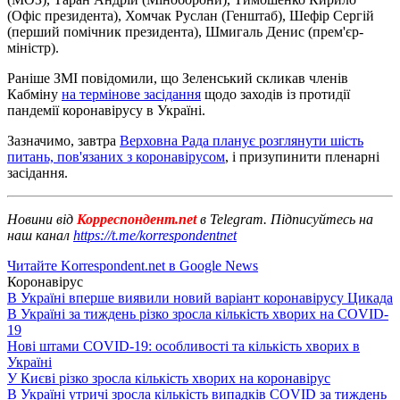
(Офіс президента), Хомчак Руслан (Генштаб), Шефір Сергій
(перший помічник президента), Шмигаль Денис (прем'єр-
міністр).
Раніше ЗМІ повідомили, що Зеленський скликав членів
Кабміну
на термінове засідання
щодо заходів із протидії
пандемії коронавірусу в Україні.
Зазначимо, завтра
Верховна Рада планує розглянути шість
питань, пов'язаних з коронавірусом
, і призупинити пленарні
засідання.
Новини від
Корреспондент.net
в Telegram. Підписуйтесь на
наш канал
https://t.me/korrespondentnet
Читайте Korrespondent.net в Google News
Коронавірус
В Україні вперше виявили новий варіант коронавірусу Цикада
В Україні за тиждень різко зросла кількість хворих на COVID-
19
Нові штами COVID-19: особливості та кількість хворих в
Україні
У Києві різко зросла кількість хворих на коронавірус
В Україні утричі зросла кількість випадків COVID за тиждень