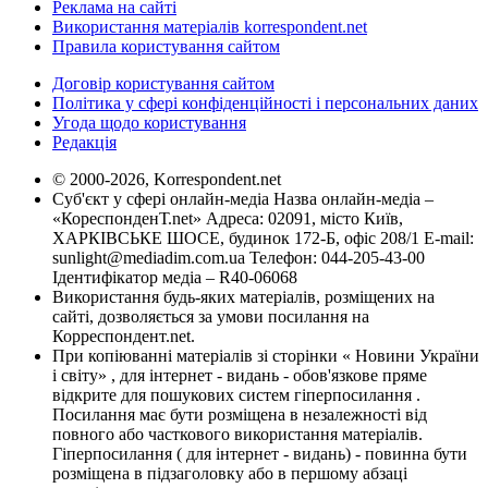
Реклама на сайті
Використання матеріалів korrespondent.net
Правила користування сайтом
Договір користування сайтом
Політика у сфері конфіденційності і персональних даних
Угода щодо користування
Редакція
© 2000-2026, Korrespondent.net
Суб'єкт у сфері онлайн-медіа Назва онлайн-медіа –
«КореспонденТ.net» Адреса: 02091, місто Київ,
ХАРКІВСЬКЕ ШОСЕ, будинок 172-Б, офіс 208/1 E-mail:
sunlight@mediadim.com.ua
Телефон: 044-205-43-00
Ідентифікатор медіа – R40-06068
Використання будь-яких матеріалів, розміщених на
сайті, дозволяється за умови посилання на
Корреспондент.net.
При копіюванні матеріалів зі сторінки « Новини України
і світу» , для інтернет - видань - обов'язкове пряме
відкрите для пошукових систем гіперпосилання .
Посилання має бути розміщена в незалежності від
повного або часткового використання матеріалів.
Гіперпосилання ( для інтернет - видань) - повинна бути
розміщена в підзаголовку або в першому абзаці