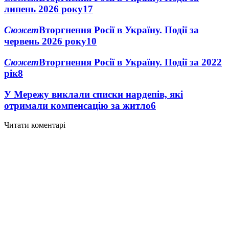
липень 2026 року
17
Сюжет
Вторгнення Росії в Україну. Події за
червень 2026 року
10
Сюжет
Вторгнення Росії в Україну. Події за 2022
рік
8
У Мережу виклали списки нардепів, які
отримали компенсацію за житло
6
Читати коментарі