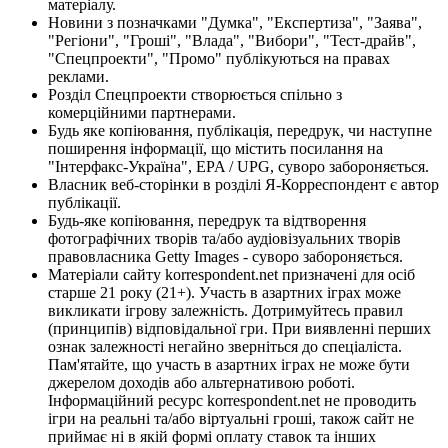
матеріалу.
Новини з позначками "Думка", "Експертиза", "Заява",
"Регіони", "Гроші", "Влада", "Вибори", "Тест-драйв",
"Спецпроекти", "Промо" публікуються на правах
реклами.
Розділ Спецпроекти створюється спільно з
комерційними партнерами.
Будь яке копіювання, публікація, передрук, чи наступне
поширення інформації, що містить посилання на
"Інтерфакс-Україна", EPA / UPG, суворо забороняється.
Власник веб-сторінки в розділі Я-Корреспондент є автор
публікації.
Будь-яке копіювання, передрук та відтворення
фотографічних творів та/або аудіовізуальних творів
правовласника Getty Images - суворо забороняється.
Матеріали сайту korrespondent.net призначені для осіб
старше 21 року (21+). Участь в азартних іграх може
викликати ігрову залежність. Дотримуйтесь правил
(принципів) відповідальної гри. При виявленні перших
ознак залежності негайно зверніться до спеціаліста.
Пам'ятайте, що участь в азартних іграх не може бути
джерелом доходів або альтернативою роботі.
Інформаційний ресурс korrespondent.net не проводить
ігри на реальні та/або віртуальні гроші, також сайт не
приймає ні в якій формі оплату ставок та інших