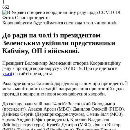
1
662
Фото: Офис президента
Коронавірусом буде займатися спецрада з топ чиновників
До ради на чолі із президентом
Зеленським увійшли представники
Кабміну, ОП і військові.
Президент Володимир Зеленський створив Координаційну
раду з протидії коронавірусу COVID-19. Про це йдеться в
указі
на сайті президента.
Рада буде консультативно-дорадчим органом при президенті. Її
мета - моніторинг ситуації і напрацювання пропозицій щодо
протидії поширенню нової коронавірусної хвороби.
До складу ради увійшли 14 осіб: Зеленський Володимир
(президент), Аваков Арсен (МВС), Данилов Олексій (РНБО),
Дейнеко Сергій (Держприкордонслужба), Ємець Ілля (МОЗ),
Єрмак Андрій (Офіс президента), Криклій Владислав
(Мінінфраструктури), Кулеба Дмитро (МЗС), Ляшко Віктор
(МОЗ), Таран Андрій (Міноборони), Тимошенко Кирило