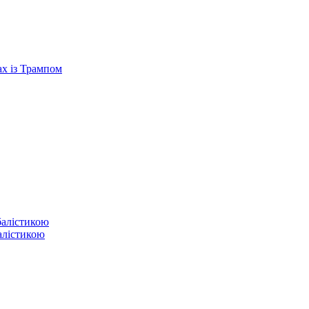
ах із Трампом
балістикою