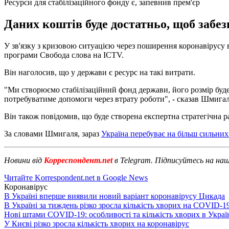
Ресурси для стабілізаційного фонду є, запевнив прем'єр
Даних коштів буде достатньо, щоб забез
У зв'язку з кризовою ситуацією через поширення коронавірусу 
програми Свобода слова на ICTV.
Він наголосив, що у держави є ресурс на такі витрати.
"Ми створюємо стабілізаційний фонд держави, його розмір буде 
потребуватиме допомоги через втрату роботи", - сказав Шмигал
Він також повідомив, що буде створена експертна стратегічна р
За словами Шмигаля, зараз
Україна перебуває на більш сильних
Новини від
Корреспондент.net
в Telegram. Підписуйтесь на на
Читайте Korrespondent.net в Google News
Коронавірус
В Україні вперше виявили новий варіант коронавірусу Цикада
В Україні за тиждень різко зросла кількість хворих на COVID-1
Нові штами COVID-19: особливості та кількість хворих в Украї
У Києві різко зросла кількість хворих на коронавірус