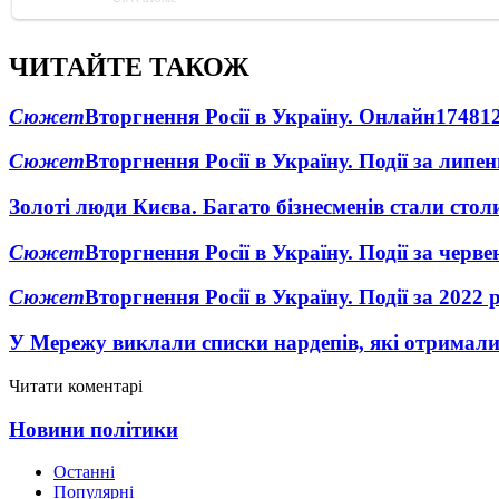
ЧИТАЙТЕ ТАКОЖ
Сюжет
Вторгнення Росії в Україну. Онлайн
1748
1
Сюжет
Вторгнення Росії в Україну. Події за липе
Золоті люди Києва. Багато бізнесменів стали ст
Сюжет
Вторгнення Росії в Україну. Події за черв
Сюжет
Вторгнення Росії в Україну. Події за 2022 
У Мережу виклали списки нардепів, які отримал
Читати коментарі
Новини політики
Останні
Популярні