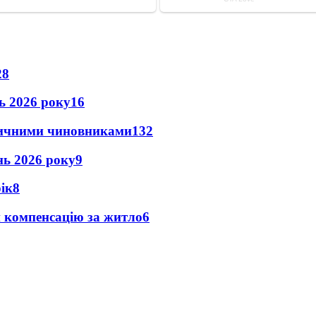
28
нь 2026 року
16
оличними чиновниками
13
2
ень 2026 року
9
рік
8
и компенсацію за житло
6