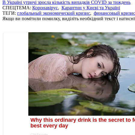
В Україні утричі зросла кількість випадків COVID за тиждень
СПЕЦТЕМА:
Коронавірус
,
Карантин у Києві та Україні
ТЕГИ:
глобальный экономический кризис
,
финансовый кризи
Якщо ви помітили помилку, виділіть необхідний текст і натисніт