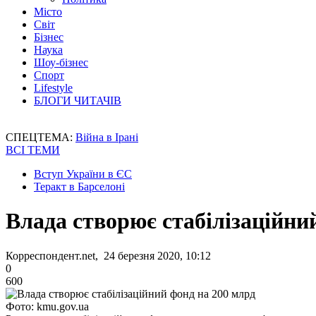
Місто
Світ
Бізнес
Наука
Шоу-бізнес
Спорт
Lifestyle
БЛОГИ ЧИТАЧІВ
СПЕЦТЕМА:
Війна в Ірані
ВСІ ТЕМИ
Вступ України в ЄС
Теракт в Барселоні
Влада створює стабілізаційни
Корреспондент.net, 24 березня 2020, 10:12
0
600
Фото: kmu.gov.ua