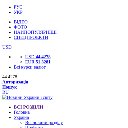
РУС
УКР
ВІДЕО
ФОТО
НАЙПОПУЛЯРНІШІ
СПЕЦПРОЕКТИ
USD
USD
44.4278
EUR
51.3281
Всі курси валют
44.4278
Авторизація
Пошук
RU
ВСІ РОЗДІЛИ
Головна
Україна
Всі новини розділу
Політика