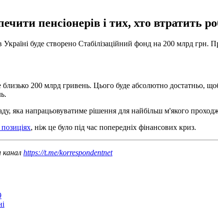
печити пенсіонерів і тих, хто втратить р
в Україні буде створено Стабілізаційний фонд на 200 млрд грн. 
близько 200 млрд гривень. Цього буде абсолютно достатньо, щоб 
ь.
аду, яка напрацьовуватиме рішення для найбільш м'якого проходж
 позиціях
, ніж це було під час попередніх фінансових криз.
ш канал
https://t.me/korrespondentnet
9
ні