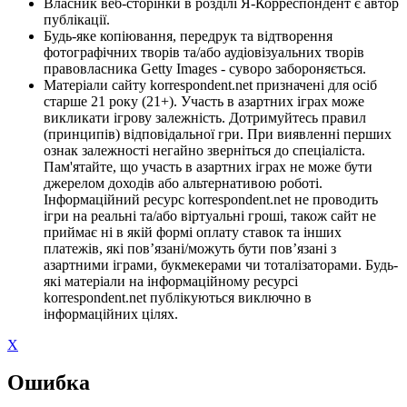
Власник веб-сторінки в розділі Я-Корреспондент є автор
публікації.
Будь-яке копіювання, передрук та відтворення
фотографічних творів та/або аудіовізуальних творів
правовласника Getty Images - суворо забороняється.
Матеріали сайту korrespondent.net призначені для осіб
старше 21 року (21+). Участь в азартних іграх може
викликати ігрову залежність. Дотримуйтесь правил
(принципів) відповідальної гри. При виявленні перших
ознак залежності негайно зверніться до спеціаліста.
Пам'ятайте, що участь в азартних іграх не може бути
джерелом доходів або альтернативою роботі.
Інформаційний ресурс korrespondent.net не проводить
ігри на реальні та/або віртуальні гроші, також сайт не
приймає ні в якій формі оплату ставок та інших
платежів, які пов’язані/можуть бути пов’язані з
азартними іграми, букмекерами чи тоталізаторами. Будь-
які матеріали на інформаційному ресурсі
korrespondent.net публікуються виключно в
інформаційних цілях.
X
Ошибка