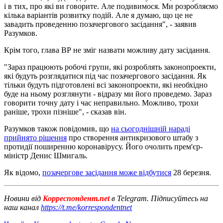
і в тих, про які ви говорите. Але подивимося. Ми розробляємо
кілька варіантів розвитку подій. Але я думаю, що це не
завадить проведенню позачергового засідання", - заявив
Разумков.
Крім того, глава ВР не зміг назвати можливу дату засідання.
"Зараз працюють робочі групи, які розроблять законопроекти,
які будуть розглядатися під час позачергового засідання. Як
тільки будуть підготовлені всі законопроекти, які необхідно
буде на ньому розглянути - відразу ми його проведемо. Зараз
говорити точну дату і час неправильно. Можливо, трохи
раніше, трохи пізніше", - сказав він.
Разумков також повідомив, що
на сьогоднішній нараді
прийнято рішення
про створення антикризового штабу з
протидії поширенню коронавірусу. Його очолить прем'єр-
міністр Денис Шмигаль.
Як відомо,
позачергове засідання може відбутися
28 березня.
Новини від
Корреспондент.net
в Telegram. Підписуйтесь на
наш канал
https://t.me/korrespondentnet