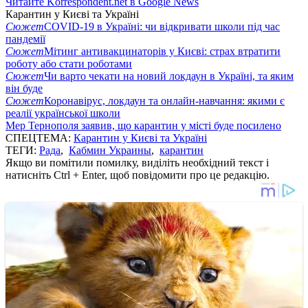
Читайте Korrespondent.net в Google News
Карантин у Києві та Україні
Сюжет
COVID-19 в Україні: чи відкривати школи під час
пандемії
Сюжет
Мітинг антивакцинаторів у Києві: страх втратити
роботу або стати роботами
Сюжет
Чи варто чекати на новий локдаун в Україні, та яким
він буде
Сюжет
Коронавірус, локдаун та онлайн-навчання: якими є
реалії української школи
Мер Тернополя заявив, що карантин у місті буде посилено
СПЕЦТЕМА:
Карантин у Києві та Україні
ТЕГИ:
Рада
,
Кабмин Украины
,
карантин
Якщо ви помітили помилку, виділіть необхідний текст і
натисніть Ctrl + Enter, щоб повідомити про це редакцію.