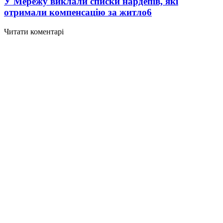
У Мережу виклали списки нардепів, які
отримали компенсацію за житло
6
Читати коментарі