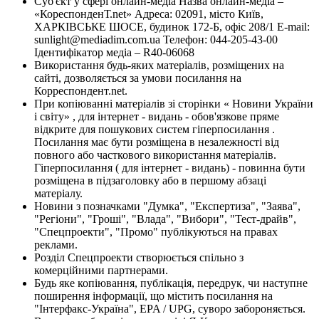
Суб'єкт у сфері онлайн-медіа Назва онлайн-медіа –
«КореспонденТ.net» Адреса: 02091, місто Київ,
ХАРКІВСЬКЕ ШОСЕ, будинок 172-Б, офіс 208/1 E-mail:
sunlight@mediadim.com.ua
Телефон: 044-205-43-00
Ідентифікатор медіа – R40-06068
Використання будь-яких матеріалів, розміщених на
сайті, дозволяється за умови посилання на
Корреспондент.net.
При копіюванні матеріалів зі сторінки « Новини України
і світу» , для інтернет - видань - обов'язкове пряме
відкрите для пошукових систем гіперпосилання .
Посилання має бути розміщена в незалежності від
повного або часткового використання матеріалів.
Гіперпосилання ( для інтернет - видань) - повинна бути
розміщена в підзаголовку або в першому абзаці
матеріалу.
Новини з позначками "Думка", "Експертиза", "Заява",
"Регіони", "Гроші", "Влада", "Вибори", "Тест-драйв",
"Спецпроекти", "Промо" публікуються на правах
реклами.
Розділ Спецпроекти створюється спільно з
комерційними партнерами.
Будь яке копіювання, публікація, передрук, чи наступне
поширення інформації, що містить посилання на
"Інтерфакс-Україна", EPA / UPG, суворо забороняється.