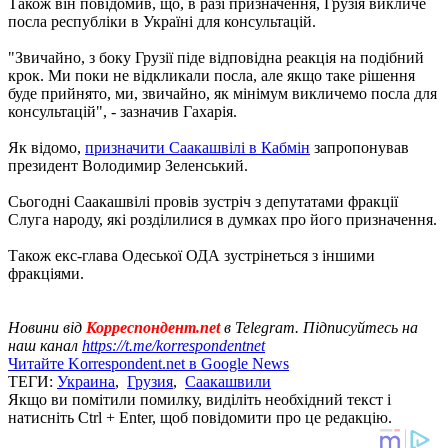
Також він повідомив, що, в разі призначення, Грузія викличе
посла республіки в Україні для консультацій.
"Звичайно, з боку Грузії піде відповідна реакція на подібний
крок. Ми поки не відкликали посла, але якщо таке рішення
буде прийнято, ми, звичайно, як мінімум викличемо посла для
консультацій", - зазначив Гахарія.
Як відомо,
призначити Саакашвілі в Кабмін
запропонував
президент Володимир Зеленський.
Сьогодні Саакашвілі провів зустріч з депутатами фракції
Слуга народу, які розділилися в думках про його призначення.
Також екс-глава Одеської ОДА зустрінеться з іншими
фракціями.
Новини від
Корреспондент.net
в Telegram. Підписуйтесь на
наш канал
https://t.me/korrespondentnet
Читайте Korrespondent.net в Google News
ТЕГИ:
Украина
,
Грузия
,
Саакашвили
Якщо ви помітили помилку, виділіть необхідний текст і
натисніть Ctrl + Enter, щоб повідомити про це редакцію.