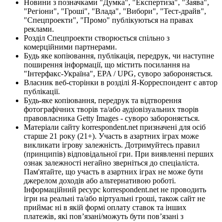
Новини з позначками "Думка", "Експертиза", "Заява",
"Регіони", "Гроші", "Влада", "Вибори", "Тест-драйв",
"Спецпроекти", "Промо" публікуються на правах
реклами.
Розділ Спецпроекти створюється спільно з
комерційними партнерами.
Будь яке копіювання, публікація, передрук, чи наступне
поширення інформації, що містить посилання на
"Інтерфакс-Україна", EPA / UPG, суворо забороняється.
Власник веб-сторінки в розділі Я-Корреспондент є автор
публікації.
Будь-яке копіювання, передрук та відтворення
фотографічних творів та/або аудіовізуальних творів
правовласника Getty Images - суворо забороняється.
Матеріали сайту korrespondent.net призначені для осіб
старше 21 року (21+). Участь в азартних іграх може
викликати ігрову залежність. Дотримуйтесь правил
(принципів) відповідальної гри. При виявленні перших
ознак залежності негайно зверніться до спеціаліста.
Пам'ятайте, що участь в азартних іграх не може бути
джерелом доходів або альтернативою роботі.
Інформаційний ресурс korrespondent.net не проводить
ігри на реальні та/або віртуальні гроші, також сайт не
приймає ні в якій формі оплату ставок та інших
платежів, які пов’язані/можуть бути пов’язані з