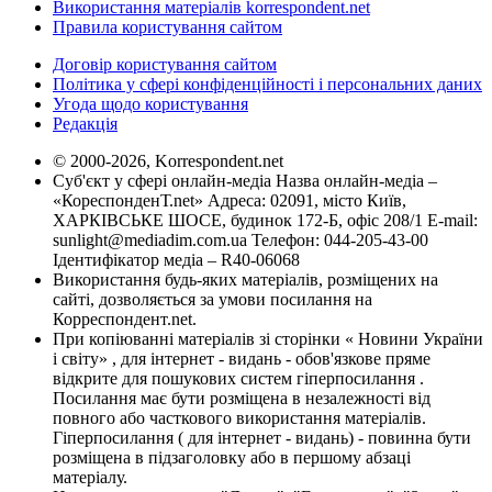
Використання матеріалів korrespondent.net
Правила користування сайтом
Договір користування сайтом
Політика у сфері конфіденційності і персональних даних
Угода щодо користування
Редакція
© 2000-2026, Korrespondent.net
Суб'єкт у сфері онлайн-медіа Назва онлайн-медіа –
«КореспонденТ.net» Адреса: 02091, місто Київ,
ХАРКІВСЬКЕ ШОСЕ, будинок 172-Б, офіс 208/1 E-mail:
sunlight@mediadim.com.ua
Телефон: 044-205-43-00
Ідентифікатор медіа – R40-06068
Використання будь-яких матеріалів, розміщених на
сайті, дозволяється за умови посилання на
Корреспондент.net.
При копіюванні матеріалів зі сторінки « Новини України
і світу» , для інтернет - видань - обов'язкове пряме
відкрите для пошукових систем гіперпосилання .
Посилання має бути розміщена в незалежності від
повного або часткового використання матеріалів.
Гіперпосилання ( для інтернет - видань) - повинна бути
розміщена в підзаголовку або в першому абзаці
матеріалу.