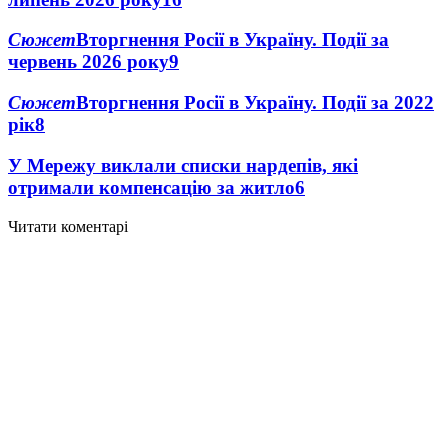
Сюжет
Вторгнення Росії в Україну. Події за
червень 2026 року
9
Сюжет
Вторгнення Росії в Україну. Події за 2022
рік
8
У Мережу виклали списки нардепів, які
отримали компенсацію за житло
6
Читати коментарі