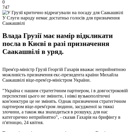
0
747
У Слуги народу немає достатньо голосів для призначення
Саакашвілі
Влада Грузії має намір відкликати
посла в Києві в разі призначення
Саакашвілі в уряд.
Прем'єр-міністр Грузії Георгій Гахарія вважає неприйнятною
можливість призначення екс-президента країни Михайла
Саакашвілі віце-прем'єр-міністром України.
"Україна є нашим стратегічним партнером, і в довгостроковій
перспективі цього не змінити, і ніякі вузькополітичні
кон'юнктури це не змінять. Однак призначення стратегічним
партнером віце-прем'єром людини, засудженої за тяжкі
злочини, а також яка знаходиться в розшуку, для нас
категорично неприйнятно", - сказав Гахарія на брифінгу в
п'ятницю, 24 квітня.