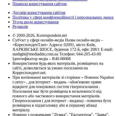
Правила користування сайтом
Договір користування сайтом
Політика у сфері конфіденційності і персональних даних
Угода щодо користування
Редакція
© 2000-2026, Korrespondent.net
Суб'єкт у сфері онлайн-медіа Назва онлайн-медіа –
«КореспонденТ.net» Адреса: 02091, місто Київ,
ХАРКІВСЬКЕ ШОСЕ, будинок 172-Б, офіс 208/1 E-mail:
sunlight@mediadim.com.ua
Телефон: 044-205-43-00
Ідентифікатор медіа – R40-06068
Використання будь-яких матеріалів, розміщених на
сайті, дозволяється за умови посилання на
Корреспондент.net.
При копіюванні матеріалів зі сторінки « Новини України
і світу» , для інтернет - видань - обов'язкове пряме
відкрите для пошукових систем гіперпосилання .
Посилання має бути розміщена в незалежності від
повного або часткового використання матеріалів.
Гіперпосилання ( для інтернет - видань) - повинна бути
розміщена в підзаголовку або в першому абзаці
матеріалу.
Новини з позначками "Думка", "Експертиза", "Заява",