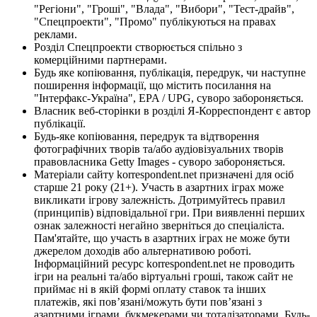
"Регіони", "Гроші", "Влада", "Вибори", "Тест-драйв",
"Спецпроекти", "Промо" публікуються на правах
реклами.
Розділ Спецпроекти створюється спільно з
комерційними партнерами.
Будь яке копіювання, публікація, передрук, чи наступне
поширення інформації, що містить посилання на
"Інтерфакс-Україна", EPA / UPG, суворо забороняється.
Власник веб-сторінки в розділі Я-Корреспондент є автор
публікації.
Будь-яке копіювання, передрук та відтворення
фотографічних творів та/або аудіовізуальних творів
правовласника Getty Images - суворо забороняється.
Матеріали сайту korrespondent.net призначені для осіб
старше 21 року (21+). Участь в азартних іграх може
викликати ігрову залежність. Дотримуйтесь правил
(принципів) відповідальної гри. При виявленні перших
ознак залежності негайно зверніться до спеціаліста.
Пам'ятайте, що участь в азартних іграх не може бути
джерелом доходів або альтернативою роботі.
Інформаційний ресурс korrespondent.net не проводить
ігри на реальні та/або віртуальні гроші, також сайт не
приймає ні в якій формі оплату ставок та інших
платежів, які пов’язані/можуть бути пов’язані з
азартними іграми, букмекерами чи тоталізаторами. Будь-