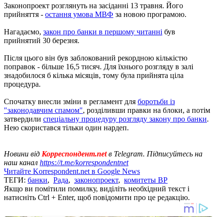
Законопроект розглянуть на засіданні 13 травня. Його
прийняття -
остання умова МВФ
за новою програмою.
Нагадаємо,
закон про банки в першому читанні
був
прийнятий 30 березня.
Після цього він був заблокований рекордною кількістю
поправок - більше 16,5 тисяч. Для їхнього розгляду в залі
знадобилося б кілька місяців, тому була прийнята ціла
процедура.
Спочатку внесли зміни в регламент для
боротьби із
"законодавчим спамом"
, розділивши правки на блоки, а потім
затвердили
спеціальну процедуру розгляду закону про банки
.
Нею скористався тільки один нардеп.
Новини від
Корреспондент.net
в Telegram. Підписуйтесь на
наш канал
https://t.me/korrespondentnet
Читайте Korrespondent.net в Google News
ТЕГИ:
банки
,
Рада
,
законопроект
,
комитеты ВР
Якщо ви помітили помилку, виділіть необхідний текст і
натисніть Ctrl + Enter, щоб повідомити про це редакцію.