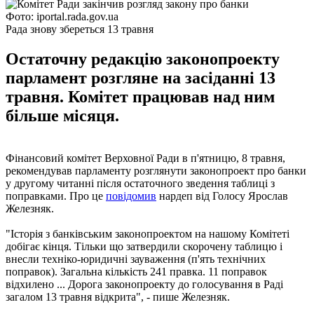
Фото: iportal.rada.gov.ua
Рада знову збереться 13 травня
Остаточну редакцію законопроекту
парламент розгляне на засіданні 13
травня. Комітет працював над ним
більше місяця.
Фінансовий комітет Верховної Ради в п'ятницю, 8 травня,
рекомендував парламенту розглянути законопроект про банки
у другому читанні після остаточного зведення таблиці з
поправками. Про це
повідомив
нардеп від Голосу Ярослав
Железняк.
"Історія з банківським законопроектом на нашому Комітеті
добігає кінця. Тільки що затвердили скорочену таблицю і
внесли техніко-юридичні зауваження (п'ять технічних
поправок). Загальна кількість 241 правка. 11 поправок
відхилено ... Дорога законопроекту до голосування в Раді
загалом 13 травня відкрита", - пише Железняк.