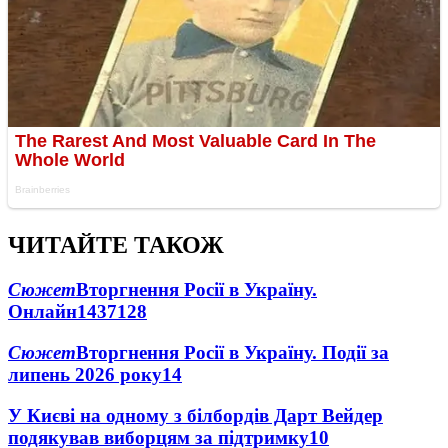
ЧИТАЙТЕ ТАКОЖ
Сюжет
Вторгнення Росії в Україну.
Онлайн
1437
128
Сюжет
Вторгнення Росії в Україну. Події за
липень 2026 року
14
У Києві на одному з білбордів Дарт Вейдер
подякував виборцям за підтримку
10