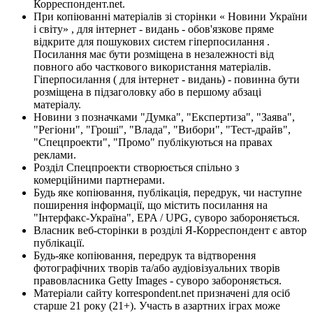
Корреспондент.net.
При копіюванні матеріалів зі сторінки « Новини України
і світу» , для інтернет - видань - обов'язкове пряме
відкрите для пошукових систем гіперпосилання .
Посилання має бути розміщена в незалежності від
повного або часткового використання матеріалів.
Гіперпосилання ( для інтернет - видань) - повинна бути
розміщена в підзаголовку або в першому абзаці
матеріалу.
Новини з позначками "Думка", "Експертиза", "Заява",
"Регіони", "Гроші", "Влада", "Вибори", "Тест-драйв",
"Спецпроекти", "Промо" публікуються на правах
реклами.
Розділ Спецпроекти створюється спільно з
комерційними партнерами.
Будь яке копіювання, публікація, передрук, чи наступне
поширення інформації, що містить посилання на
"Інтерфакс-Україна", EPA / UPG, суворо забороняється.
Власник веб-сторінки в розділі Я-Корреспондент є автор
публікації.
Будь-яке копіювання, передрук та відтворення
фотографічних творів та/або аудіовізуальних творів
правовласника Getty Images - суворо забороняється.
Матеріали сайту korrespondent.net призначені для осіб
старше 21 року (21+). Участь в азартних іграх може