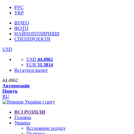
РУС
УКР
ВІДЕО
ФОТО
НАЙПОПУЛЯРНІШІ
СПЕЦПРОЕКТИ
USD
USD
44.4962
EUR
51.3814
Всі курси валют
44.4962
Авторизація
Пошук
RU
ВСІ РОЗДІЛИ
Головна
Україна
Всі новини розділу
Політика