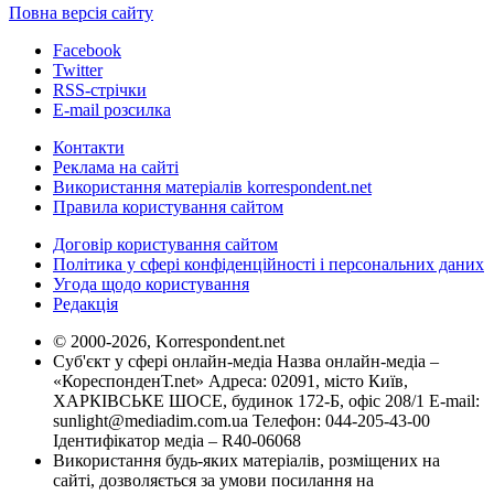
Повна версія сайту
Facebook
Twitter
RSS-стрічки
E-mail розсилка
Контакти
Реклама на сайті
Використання матеріалів korrespondent.net
Правила користування сайтом
Договір користування сайтом
Політика у сфері конфіденційності і персональних даних
Угода щодо користування
Редакція
© 2000-2026, Korrespondent.net
Суб'єкт у сфері онлайн-медіа Назва онлайн-медіа –
«КореспонденТ.net» Адреса: 02091, місто Київ,
ХАРКІВСЬКЕ ШОСЕ, будинок 172-Б, офіс 208/1 E-mail:
sunlight@mediadim.com.ua
Телефон: 044-205-43-00
Ідентифікатор медіа – R40-06068
Використання будь-яких матеріалів, розміщених на
сайті, дозволяється за умови посилання на