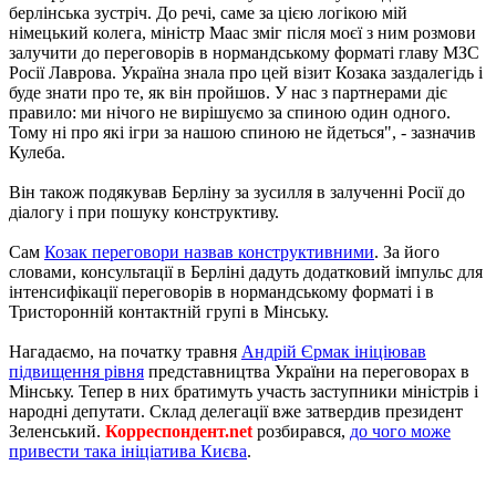
берлінська зустріч. До речі, саме за цією логікою мій
німецький колега, міністр Маас зміг після моєї з ним розмови
залучити до переговорів в нормандському форматі главу МЗС
Росії Лаврова. Україна знала про цей візит Козака заздалегідь і
буде знати про те, як він пройшов. У нас з партнерами діє
правило: ми нічого не вирішуємо за спиною один одного.
Тому ні про які ігри за нашою спиною не йдеться", - зазначив
Кулеба.
Він також подякував Берліну за зусилля в залученні Росії до
діалогу і при пошуку конструктиву.
Сам
Козак переговори назвав конструктивними
. За його
словами, консультації в Берліні дадуть додатковий імпульс для
інтенсифікації переговорів в нормандському форматі і в
Тристоронній контактній групі в Мінську.
Нагадаємо, на початку травня
Андрій Єрмак ініціював
підвищення рівня
представництва України на переговорах в
Мінську. Тепер в них братимуть участь заступники міністрів і
народні депутати. Склад делегації вже затвердив президент
Зеленський.
Корреспондент.net
розбирався,
до чого може
привести така ініціатива Києва
.