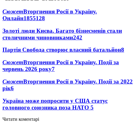
Сюжет
Вторгнення Росії в Україну.
Онлайн
1855
128
Золоті люди Києва. Багато бізнесменів стали
столичними чиновниками
24
2
Партія Свобода створює власний батальйон
8
Сюжет
Вторгнення Росії в Україну. Події за
червень 2026 року
7
Сюжет
Вторгнення Росії в Україну. Події за 2022
рік
6
Україна може попросити у США статус
головного союзника поза НАТО
5
Читати коментарі