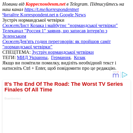
Новини від
Корреспондент.net
в Telegram. Підписуйтесь на
наш канал
https://t.me/korrespondentnet
Читайте Korrespondent.net в Google News
Зустріч нормандської четвірки
Сюжет
Лист Козака і майбутнє "нормандської четвірки"
Телеканал "Россия 1" заявив, що записав інтерв'ю з
Зеленським
Сюжет
Дев'ять годин переговорів: як пройшов саміт
"нормандської четвірки"
СПЕЦТЕМА:
Зустріч нормандської четвірки
ТЕГИ:
МИД Украины
,
Германия
,
Козак
Якщо ви помітили помилку, виділіть необхідний текст і
натисніть Ctrl + Enter, щоб повідомити про це редакцію.