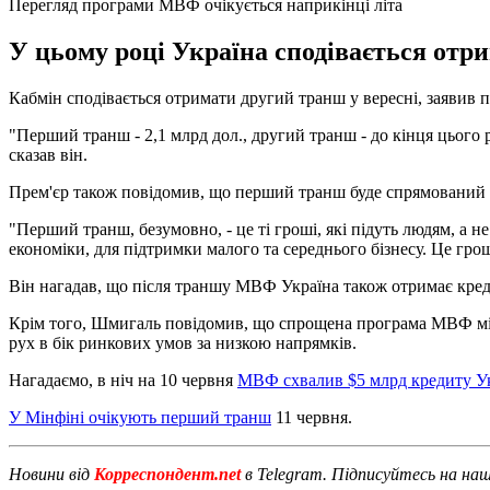
Перегляд програми МВФ очікується наприкінці літа
У цьому році Україна сподівається отрим
Кабмін сподівається отримати другий транш у вересні, заявив п
"Перший транш - 2,1 млрд дол., другий транш - до кінця цього р
сказав він.
Прем'єр також повідомив, що перший транш буде спрямований на
"Перший транш, безумовно, - це ті гроші, які підуть людям, а
економіки, для підтримки малого та середнього бізнесу. Це гро
Він нагадав, що після траншу МВФ Україна також отримає креди
Крім того, Шмигаль повідомив, що спрощена програма МВФ міст
рух в бік ринкових умов за низкою напрямків.
Нагадаємо, в ніч на 10 червня
МВФ схвалив $5 млрд кредиту Ук
У Мінфіні очікують перший транш
11 червня.
Новини від
Корреспондент.net
в Telegram. Підписуйтесь на на