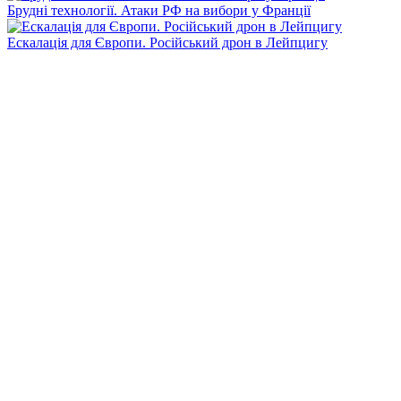
Брудні технології. Атаки РФ на вибори у Франції
Ескалація для Європи. Російський дрон в Лейпцигу