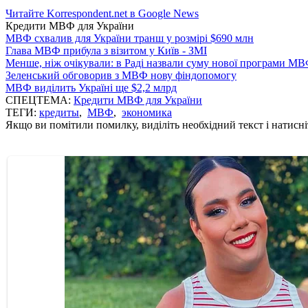
Читайте Korrespondent.net в Google News
Кредити МВФ для України
МВФ схвалив для України транш у розмірі $690 млн
Глава МВФ прибула з візитом у Київ - ЗМІ
Менше, ніж очікували: в Раді назвали суму нової програми М
Зеленський обговорив з МВФ нову фіндопомогу
МВФ виділить Україні ще $2,2 млрд
СПЕЦТЕМА:
Кредити МВФ для України
ТЕГИ:
кредиты
,
МВФ
,
экономика
Якщо ви помітили помилку, виділіть необхідний текст і натисніт