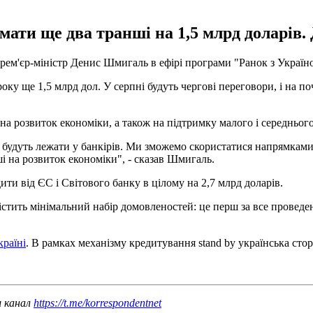
ати ще два транші на 1,5 млрд доларів. Д
рем'єр-міністр Денис Шмигаль в ефірі програми "Ранок з Україно
оку ще 1,5 млрд дол. У серпні будуть чергові переговори, і на поч
 розвиток економіки, а також на підтримку малого і середнього 
 не будуть лежати у банкірів. Ми зможемо скористатися напрямкам
ші на розвиток економіки", - сказав Шмигаль.
ти від ЄС і Світового банку в цілому на 2,7 млрд доларів.
ить мінімальний набір домовленостей: це перш за все проведен
раїні
. В рамках механізму кредитування stand by українська сто
ш канал
https://t.me/korrespondentnet