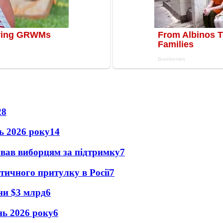
28
нь 2026 року
14
ував виборцям за підтримку
7
тичного притулку в Росії
7
їни $3 млрд
6
ень 2026 року
6