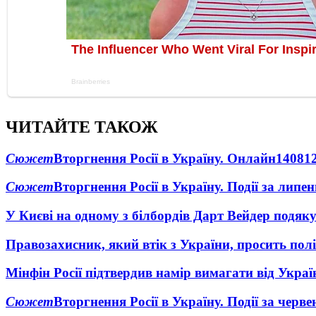
ЧИТАЙТЕ ТАКОЖ
Сюжет
Вторгнення Росії в Україну. Онлайн
1408
1
Сюжет
Вторгнення Росії в Україну. Події за липе
У Києві на одному з білбордів Дарт Вейдер подяк
Правозахисник, який втік з України, просить полі
Мінфін Росії підтвердив намір вимагати від Укра
Сюжет
Вторгнення Росії в Україну. Події за черв