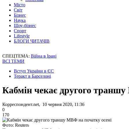
Місто
Світ
Бізнес
Наука
Шоу-бізнес
Спорт
Lifestyle
БЛОГИ ЧИТАЧІВ
СПЕЦТЕМА:
Війна в Ірані
ВСІ ТЕМИ
Вступ України в ЄС
Теракт в Барселоні
Кабмін чекає другого траншу
Корреспондент.net, 10 червня 2020, 11:36
0
170
Фото: Reuters