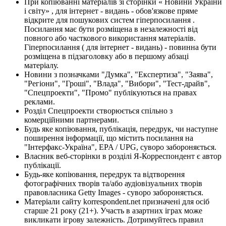
При копіюванні матеріалів зі сторінки « Новини України
і світу» , для інтернет - видань - обов'язкове пряме
відкрите для пошукових систем гіперпосилання .
Посилання має бути розміщена в незалежності від
повного або часткового використання матеріалів.
Гіперпосилання ( для інтернет - видань) - повинна бути
розміщена в підзаголовку або в першому абзаці
матеріалу.
Новини з позначками "Думка", "Експертиза", "Заява",
"Регіони", "Гроші", "Влада", "Вибори", "Тест-драйв",
"Спецпроекти", "Промо" публікуються на правах
реклами.
Розділ Спецпроекти створюється спільно з
комерційними партнерами.
Будь яке копіювання, публікація, передрук, чи наступне
поширення інформації, що містить посилання на
"Інтерфакс-Україна", EPA / UPG, суворо забороняється.
Власник веб-сторінки в розділі Я-Корреспондент є автор
публікації.
Будь-яке копіювання, передрук та відтворення
фотографічних творів та/або аудіовізуальних творів
правовласника Getty Images - суворо забороняється.
Матеріали сайту korrespondent.net призначені для осіб
старше 21 року (21+). Участь в азартних іграх може
викликати ігрову залежність. Дотримуйтесь правил