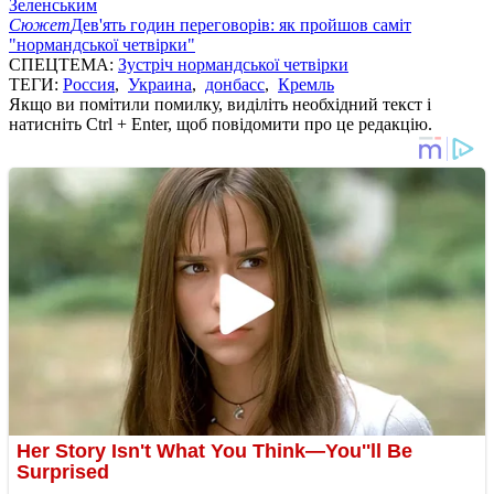
Зеленським
Сюжет
Дев'ять годин переговорів: як пройшов саміт
"нормандської четвірки"
СПЕЦТЕМА:
Зустріч нормандської четвірки
ТЕГИ:
Россия
,
Украина
,
донбасс
,
Кремль
Якщо ви помітили помилку, виділіть необхідний текст і
натисніть Ctrl + Enter, щоб повідомити про це редакцію.