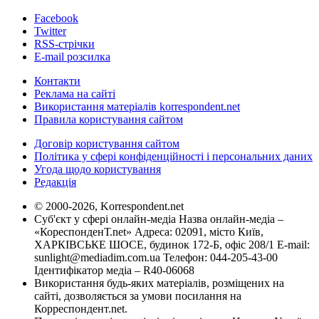
Facebook
Twitter
RSS-стрічки
E-mail розсилка
Контакти
Реклама на сайті
Використання матеріалів korrespondent.net
Правила користування сайтом
Договір користування сайтом
Політика у сфері конфіденційності і персональних даних
Угода щодо користування
Редакція
© 2000-2026, Korrespondent.net
Суб'єкт у сфері онлайн-медіа Назва онлайн-медіа –
«КореспонденТ.net» Адреса: 02091, місто Київ,
ХАРКІВСЬКЕ ШОСЕ, будинок 172-Б, офіс 208/1 E-mail:
sunlight@mediadim.com.ua
Телефон: 044-205-43-00
Ідентифікатор медіа – R40-06068
Використання будь-яких матеріалів, розміщених на
сайті, дозволяється за умови посилання на
Корреспондент.net.