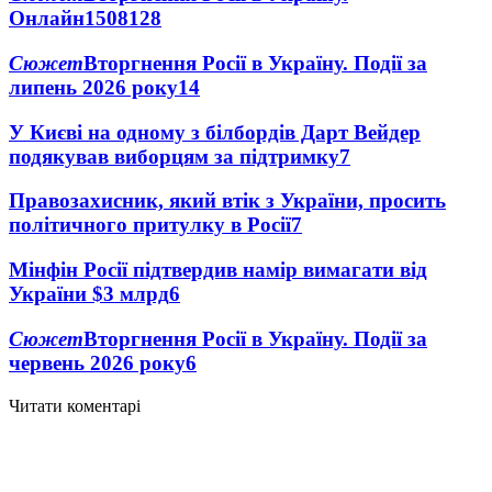
Онлайн
1508
128
Сюжет
Вторгнення Росії в Україну. Події за
липень 2026 року
14
У Києві на одному з білбордів Дарт Вейдер
подякував виборцям за підтримку
7
Правозахисник, який втік з України, просить
політичного притулку в Росії
7
Мінфін Росії підтвердив намір вимагати від
України $3 млрд
6
Сюжет
Вторгнення Росії в Україну. Події за
червень 2026 року
6
Читати коментарі