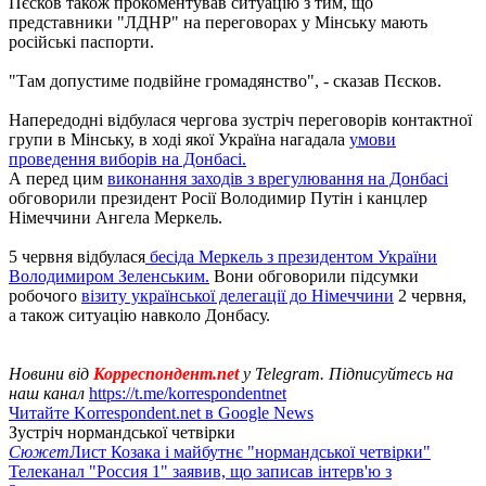
Пєсков також прокоментував ситуацію з тим, що
представники "ЛДНР" на переговорах у Мінську мають
російські паспорти.
"Там допустиме подвійне громадянство", - сказав Пєсков.
Напередодні відбулася чергова зустріч переговорів контактної
групи в Мінську, в ході якої Україна нагадала
умови
проведення виборів на Донбасі.
А перед цим
виконання заходів з врегулювання на Донбасі
обговорили президент Росії Володимир Путін і канцлер
Німеччини Ангела Меркель.
5 червня відбулася
бесіда Меркель з президентом України
Володимиром Зеленським.
Вони обговорили підсумки
робочого
візиту української делегації до Німеччини
2 червня,
а також ситуацію навколо Донбасу.
Новини від
Корреспондент.net
у Telegram. Підписуйтесь на
наш канал
https://t.me/korrespondentnet
Читайте Korrespondent.net в Google News
Зустріч нормандської четвірки
Сюжет
Лист Козака і майбутнє "нормандської четвірки"
Телеканал "Россия 1" заявив, що записав інтерв'ю з