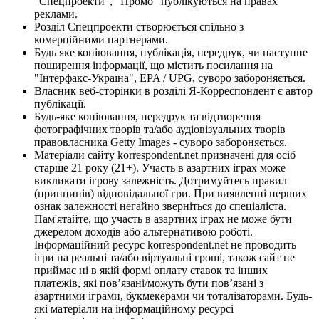
"Спецпроекти", "Промо" публікуються на правах
реклами.
Розділ Спецпроекти створюється спільно з
комерційними партнерами.
Будь яке копіювання, публікація, передрук, чи наступне
поширення інформації, що містить посилання на
"Інтерфакс-Україна", EPA / UPG, суворо забороняється.
Власник веб-сторінки в розділі Я-Корреспондент є автор
публікації.
Будь-яке копіювання, передрук та відтворення
фотографічних творів та/або аудіовізуальних творів
правовласника Getty Images - суворо забороняється.
Матеріали сайту korrespondent.net призначені для осіб
старше 21 року (21+). Участь в азартних іграх може
викликати ігрову залежність. Дотримуйтесь правил
(принципів) відповідальної гри. При виявленні перших
ознак залежності негайно зверніться до спеціаліста.
Пам'ятайте, що участь в азартних іграх не може бути
джерелом доходів або альтернативою роботі.
Інформаційний ресурс korrespondent.net не проводить
ігри на реальні та/або віртуальні гроші, також сайт не
приймає ні в якій формі оплату ставок та інших
платежів, які пов’язані/можуть бути пов’язані з
азартними іграми, букмекерами чи тоталізаторами. Будь-
які матеріали на інформаційному ресурсі