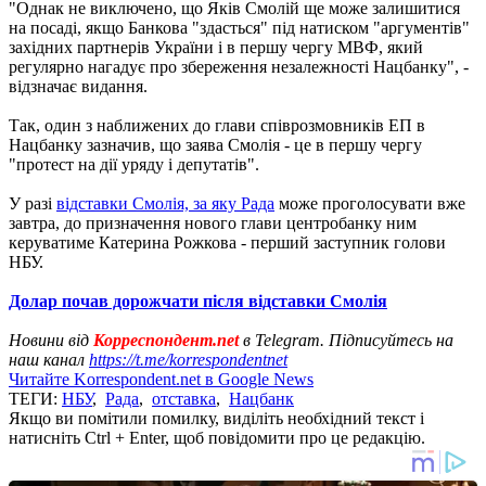
"Однак не виключено, що Яків Смолій ще може залишитися
на посаді, якщо Банкова "здасться" під натиском "аргументів"
західних партнерів України і в першу чергу МВФ, який
регулярно нагадує про збереження незалежності Нацбанку", -
відзначає видання.
Так, один з наближених до глави співрозмовників ЕП в
Нацбанку зазначив, що заява Смолія - ​​це в першу чергу
"протест на дії уряду і депутатів".
У разі
відставки Смолія, за яку Рада
може проголосувати вже
завтра, до призначення нового глави центробанку ним
керуватиме Катерина Рожкова - перший заступник голови
НБУ.
Долар почав дорожчати після відставки Смолія
Новини від
Корреспондент.net
в Telegram. Підписуйтесь на
наш канал
https://t.me/korrespondentnet
Читайте Korrespondent.net в Google News
ТЕГИ:
НБУ
,
Рада
,
отставка
,
Нацбанк
Якщо ви помітили помилку, виділіть необхідний текст і
натисніть Ctrl + Enter, щоб повідомити про це редакцію.