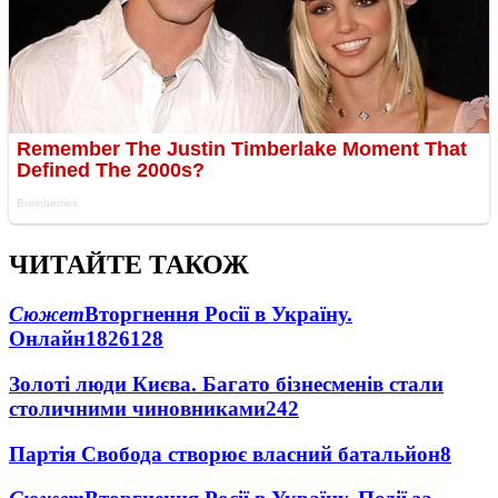
ЧИТАЙТЕ ТАКОЖ
Сюжет
Вторгнення Росії в Україну.
Онлайн
1826
128
Золоті люди Києва. Багато бізнесменів стали
столичними чиновниками
24
2
Партія Свобода створює власний батальйон
8