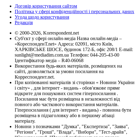
Договір користування сайтом
Політика у сфері конфіденційності і персональних даних
Угода щодо користування
Редакція
© 2000-2026, Korrespondent.net
Суб'єкт у сфері онлайн-медіа Назва онлайн-медіа –
«КореспонденТ.net» Адреса: 02091, місто Київ,
ХАРКІВСЬКЕ ШОСЕ, будинок 172-Б, офіс 208/1 E-mail:
sunlight@mediadim.com.ua
Телефон: 044-205-43-00
Ідентифікатор медіа – R40-06068
Використання будь-яких матеріалів, розміщених на
сайті, дозволяється за умови посилання на
Корреспондент.net.
При копіюванні матеріалів зі сторінки « Новини України
і світу» , для інтернет - видань - обов'язкове пряме
відкрите для пошукових систем гіперпосилання .
Посилання має бути розміщена в незалежності від
повного або часткового використання матеріалів.
Гіперпосилання ( для інтернет - видань) - повинна бути
розміщена в підзаголовку або в першому абзаці
матеріалу.
Новини з позначками "Думка", "Експертиза", "Заява",
"Регіони", "Гроші", "Влада", "Вибори", "Тест-драйв",