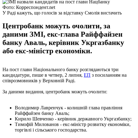
Фото: Корреспондент.net
У Раді кажуть, що голосів за відставку Смолія вистачить
Центробанк можуть очолити, за
даними ЗМІ, екс-глава Райффайзен
банку Аваль, керівник Укргазбанку
або екс-міністр економіки.
На пост глави Національного банку розглядаються три
кандидатури, пише в четвер, 2 липня,
ЕП
з посиланням на
співрозмовників у Верховній Раді.
За даними видання, центробанк можуть очолити:
Володимир Лавренчук - колишній глава правління
Райффайзен банку Аваль;
Кирило Шевченко - керівник державного Укргазбанку;
Тимофій Милованов - екс-міністр розвитку економіки,
торгівлі і сільського господарства.