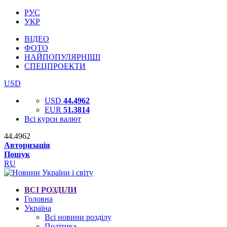
РУС
УКР
ВІДЕО
ФОТО
НАЙПОПУЛЯРНІШІ
СПЕЦПРОЕКТИ
USD
USD
44.4962
EUR
51.3814
Всі курси валют
44.4962
Авторизація
Пошук
RU
ВСІ РОЗДІЛИ
Головна
Україна
Всі новини розділу
Політика