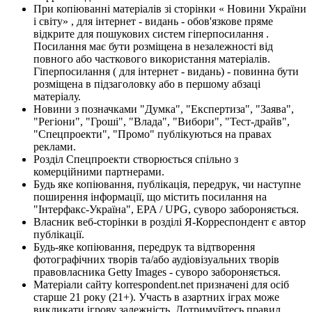
При копіюванні матеріалів зі сторінки « Новини України
і світу» , для інтернет - видань - обов'язкове пряме
відкрите для пошукових систем гіперпосилання .
Посилання має бути розміщена в незалежності від
повного або часткового використання матеріалів.
Гіперпосилання ( для інтернет - видань) - повинна бути
розміщена в підзаголовку або в першому абзаці
матеріалу.
Новини з позначками "Думка", "Експертиза", "Заява",
"Регіони", "Гроші", "Влада", "Вибори", "Тест-драйв",
"Спецпроекти", "Промо" публікуються на правах
реклами.
Розділ Спецпроекти створюється спільно з
комерційними партнерами.
Будь яке копіювання, публікація, передрук, чи наступне
поширення інформації, що містить посилання на
"Інтерфакс-Україна", EPA / UPG, суворо забороняється.
Власник веб-сторінки в розділі Я-Корреспондент є автор
публікації.
Будь-яке копіювання, передрук та відтворення
фотографічних творів та/або аудіовізуальних творів
правовласника Getty Images - суворо забороняється.
Матеріали сайту korrespondent.net призначені для осіб
старше 21 року (21+). Участь в азартних іграх може
викликати ігрову залежність. Дотримуйтесь правил