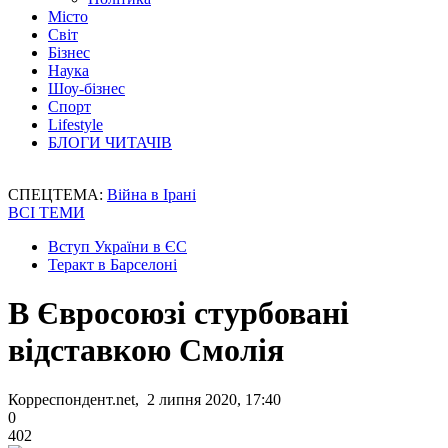
Місто
Світ
Бізнес
Наука
Шоу-бізнес
Спорт
Lifestyle
БЛОГИ ЧИТАЧІВ
СПЕЦТЕМА:
Війна в Ірані
ВСІ ТЕМИ
Вступ України в ЄС
Теракт в Барселоні
В Євросоюзі стурбовані
відставкою Смолія
Корреспондент.net, 2 липня 2020, 17:40
0
402