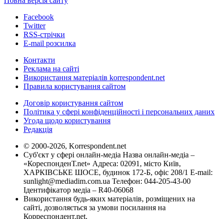
Повна версія сайту
Facebook
Twitter
RSS-стрічки
E-mail розсилка
Контакти
Реклама на сайті
Використання матеріалів korrespondent.net
Правила користування сайтом
Договір користування сайтом
Політика у сфері конфіденційності і персональних даних
Угода щодо користування
Редакція
© 2000-2026, Korrespondent.net
Суб'єкт у сфері онлайн-медіа Назва онлайн-медіа –
«КореспонденТ.net» Адреса: 02091, місто Київ,
ХАРКІВСЬКЕ ШОСЕ, будинок 172-Б, офіс 208/1 E-mail:
sunlight@mediadim.com.ua
Телефон: 044-205-43-00
Ідентифікатор медіа – R40-06068
Використання будь-яких матеріалів, розміщених на
сайті, дозволяється за умови посилання на
Корреспондент.net.