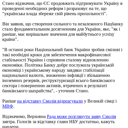
Стано відзначив, що ЄС продовжить підтримувати Україну в
проведенні необхідних реформ і розраховує на те, що
"українська влада збереже свій рівень прихильності".
Він заявив, що створення сильного та незалежного Нацбанку
стало фундаментальним досягненням для України, яке, "як і
раніше, має вирішальне значення для майбутнього успіху
країни".
"В останні роки Національний банк України зробив сміливі і
такі необхідні кроки для забезпечення макрофінансової
стабільності України і сприяння сталому відновленню
економіки. Політика Банку добре послужила українській
економіці і українському народу завдяки стабілізації
національної валюти, зниженню інфляції і збільшенню
іноземних резервів, реструктуризації всього банківського
сектора і поверненню активів, втрачених в результаті
банківського шахрайства", - уточнив Стано.
Раніше
на відставку Смолія відреагували
у Великій сімці і
МВФ
.
Відзначимо, Верховна
Рада може розглянути заяву Смолія
завтра. Голосів за відставку глави НБУ достатньо, кажуть
нардепи.