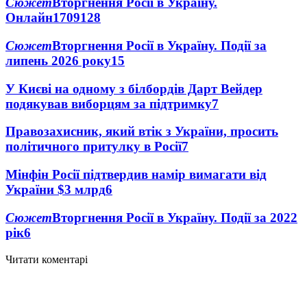
Сюжет
Вторгнення Росії в Україну.
Онлайн
1709
128
Сюжет
Вторгнення Росії в Україну. Події за
липень 2026 року
15
У Києві на одному з білбордів Дарт Вейдер
подякував виборцям за підтримку
7
Правозахисник, який втік з України, просить
політичного притулку в Росії
7
Мінфін Росії підтвердив намір вимагати від
України $3 млрд
6
Сюжет
Вторгнення Росії в Україну. Події за 2022
рік
6
Читати коментарі