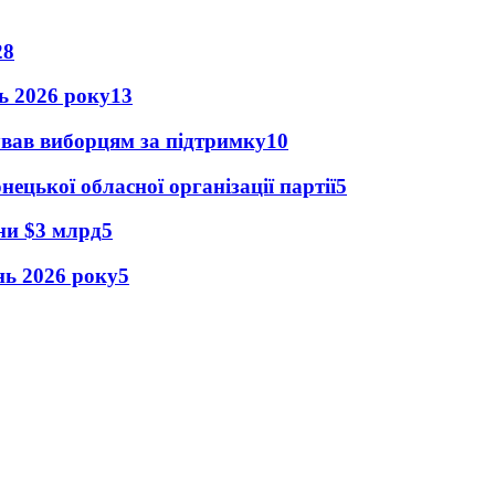
28
нь 2026 року
13
ував виборцям за підтримку
10
ецької обласної організації партії
5
їни $3 млрд
5
ень 2026 року
5