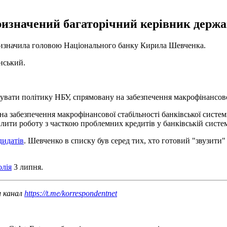
изначений багаторічний керівник держа
 призначила головою Національного банку Кирила Шевченка.
нський.
вати політику НБУ, спрямовану на забезпечення макрофінансової
а забезпечення макрофінансової стабільності банківської систем
илити роботу з часткою проблемних кредитів у банківській систем
дидатів
. Шевченко в списку був серед тих, хто готовий "звузити
олія
3 липня.
ш канал
https://t.me/korrespondentnet