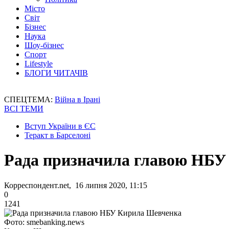
Місто
Світ
Бізнес
Наука
Шоу-бізнес
Спорт
Lifestyle
БЛОГИ ЧИТАЧІВ
СПЕЦТЕМА:
Війна в Ірані
ВСІ ТЕМИ
Вступ України в ЄС
Теракт в Барселоні
Рада призначила главою НБУ
Корреспондент.net, 16 липня 2020, 11:15
0
1241
Фото: smebanking.news