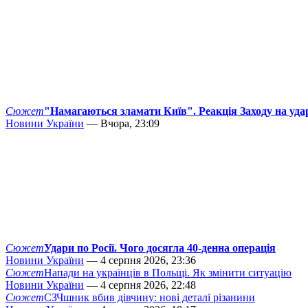
Сюжет
"Намагаються зламати Київ". Реакція Заходу на уда
Новини України
— Вчора, 23:09
Сюжет
Удари по Росії. Чого досягла 40-денна операція
Новини України
— 4 серпня 2026, 23:36
Сюжет
Напади на українців в Польщі. Як змінити ситуацію
Новини України
— 4 серпня 2026, 22:48
Сюжет
СЗЧшник вбив дівчину: нові деталі різанини