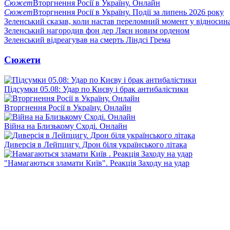
Сюжет
Вторгнення Росії в Україну. Онлайн
Сюжет
Вторгнення Росії в Україну. Події за липень 2026 року
Зеленський сказав, коли настав переломний момент у відносин
Зеленський нагородив фон дер Ляєн новим орденом
Зеленський відреагував на смерть Ліндсі Грема
Сюжети
Підсумки 05.08: Удар по Києву і брак антибалістики
Вторгнення Росії в Україну. Онлайн
Війна на Близькому Сході. Онлайн
Диверсія в Лейпцигу. Дрон біля українського літака
"Намагаються зламати Київ". Реакція Заходу на удар