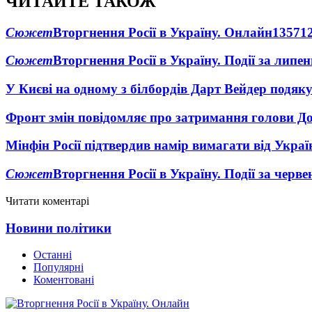
ЧИТАЙТЕ ТАКОЖ
Сюжет
Вторгнення Росії в Україну. Онлайн
1357
1
Сюжет
Вторгнення Росії в Україну. Події за липе
У Києві на одному з білбордів Дарт Вейдер подяк
Фронт змін повідомляє про затримання голови Дон
Мінфін Росії підтвердив намір вимагати від Укра
Сюжет
Вторгнення Росії в Україну. Події за черв
Читати коментарі
Новини політики
Останні
Популярні
Коментовані