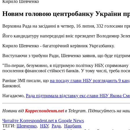
Кирило Шевченко
Новим головою центробанку України пр
Верховна Рада на засіданні в четвер, 16 липня, 332 голосами
Його кандидатуру напередодні вніс президент Володимир Зеле
Кирило Шевченко - багаторічний керівник Укргазбанку.
Виступаючи з трибуни Ради, Шевченко заявив, що буде підтриму
"По-перше, безумовно, я підтримую політику НБУ, спрямовану н
посилення фінансової стійкості банків. У тому числі, треба пос
Раніше ЗМІ писали, що
на посаду глави НБУ розглядають 9 кан
Банкової.
Нагадаємо,
Рада підтримала відставку екс-глави НБУ Якова См
Новини від
Корреспондент.net
в Telegram. Підписуйтесь на на
Читайте Korrespondent.net в Google News
ТЕГИ:
Шевченко
,
НБУ
,
Рада
,
Нацбанк